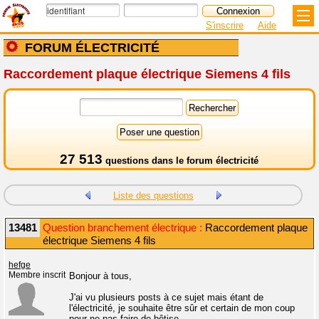
S'inscrire
Aide
FORUM ÉLECTRICITÉ
Raccordement plaque électrique Siemens 4 fils
27 513
questions dans le
forum électricité
Liste des questions
13481
Question branchement électrique :
Raccordement plaque
électrique Siemens 4 fils
hefge
Membre inscrit
Bonjour à tous,
J'ai vu plusieurs posts à ce sujet mais étant de
l'électricité, je souhaite être sûr et certain de mon coup
pour ne pas faire de bêtise....