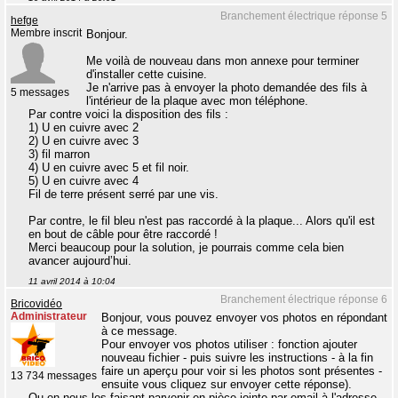
Branchement électrique réponse 5
hefge
Membre inscrit
Bonjour.
Me voilà de nouveau dans mon annexe pour terminer
d'installer cette cuisine.
Je n'arrive pas à envoyer la photo demandée des fils à
5 messages
l'intérieur de la plaque avec mon téléphone.
Par contre voici la disposition des fils :
1) U en cuivre avec 2
2) U en cuivre avec 3
3) fil marron
4) U en cuivre avec 5 et fil noir.
5) U en cuivre avec 4
Fil de terre présent serré par une vis.
Par contre, le fil bleu n'est pas raccordé à la plaque... Alors qu'il est
en bout de câble pour être raccordé !
Merci beaucoup pour la solution, je pourrais comme cela bien
avancer aujourd’hui.
11 avril 2014 à 10:04
Branchement électrique réponse 6
Bricovidéo
Administrateur
Bonjour, vous pouvez envoyer vos photos en répondant
à ce message.
Pour envoyer vos photos utiliser : fonction ajouter
nouveau fichier - puis suivre les instructions - à la fin
faire un aperçu pour voir si les photos sont présentes -
13 734 messages
ensuite vous cliquez sur envoyer cette réponse).
Ou en nous les faisant parvenir en pièce jointe par email à l'adresse