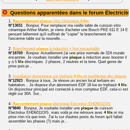
Questions apparentées dans le forum Électricité
1.
Raccordement
plaque
vitro céramique
4
fils
N°13651
: Bonjour, Pour remplacer ma vieille table de cuisson vitro
céramique Arthur Martin, je viens d'acheter une Bosch PKE 611 E 14 E
pensant bêtement qu'il suffirait de "copier" le branchement de
l'ancienne table sur la nouvelle......
2.
Branchement
plaque
à induction + four encastrable
N°18769
: Bonjour. Actuellement j'ai une prise normale de 32A murale
encastrée. Je voudrais installer une
plaque
à induction avec booster il
y a 5
fils
électriques. 2 phases, 2 neutres et la terre. Quel genre de
prise puis-je...
3.
Installation domestique sur triphasé
4
fils
et équilibrage des phases
N°12923
: Bonjour à tous, Je rénove un ancien local tertiaire en
habitation... Je dispose d'un abonnement EDF 18 kw en triphasé
4
fils
.
Un disjoncteur principal est connecté à mon compteur EDF, celui-ci est
réglé sur 30A. Sur...
4.
Raccordement
plaque
électrique Electrolux EHD6011OIS
N°9840
: Bonjour, Je souhaite installer une
plaque
de cuisson
Electrolux EHD6011OIS, mais voilà je me retrouve avec
4
fils
or ma
prise n'en n'a que trois. J'ai lu sur d'autres posts du forum qu'il fallait
assembler les phases (?) mais je...