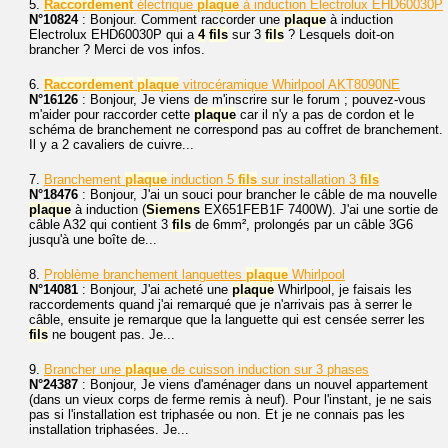
5.
Raccordement
électrique
plaque
à induction Electrolux EHD60030P
N°10824
: Bonjour. Comment raccorder une
plaque
à induction
Electrolux EHD60030P qui a
4
fils
sur 3
fils
? Lesquels doit-on
brancher ? Merci de vos infos.
6.
Raccordement
plaque
vitrocéramique Whirlpool AKT8090NE
N°16126
: Bonjour, Je viens de m'inscrire sur le forum ; pouvez-vous
m'aider pour raccorder cette
plaque
car il n'y a pas de cordon et le
schéma de branchement ne correspond pas au coffret de branchement.
Il y a 2 cavaliers de cuivre...
7.
Branchement
plaque
induction 5
fils
sur installation 3
fils
N°18476
: Bonjour, J'ai un souci pour brancher le câble de ma nouvelle
plaque
à induction (
Siemens
EX651FEB1F 7400W). J'ai une sortie de
câble A32 qui contient 3
fils
de 6mm², prolongés par un câble 3G6
jusqu'à une boîte de...
8.
Problème branchement languettes
plaque
Whirlpool
N°14081
: Bonjour, J'ai acheté une
plaque
Whirlpool, je faisais les
raccordements quand j'ai remarqué que je n'arrivais pas à serrer le
câble, ensuite je remarque que la languette qui est censée serrer les
fils
ne bougent pas. Je...
9.
Brancher une
plaque
de cuisson induction sur 3 phases
N°24387
: Bonjour, Je viens d'aménager dans un nouvel appartement
(dans un vieux corps de ferme remis à neuf). Pour l'instant, je ne sais
pas si l'installation est triphasée ou non. Et je ne connais pas les
installation triphasées. Je...