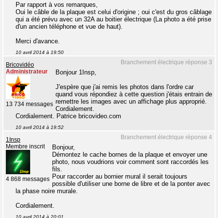
Par rapport à vos remarques,
Oui le câble de la plaque est celui d'origine ; oui c'est du gros câblage
qui a été prévu avec un 32A au boitier électrique (La photo a été prise
d'un ancien téléphone et vue de haut).
Merci d'avance.
10 avril 2014 à 19:50
Branchement électrique réponse 3
Bricovidéo
Administrateur
Bonjour 1Insp,
J'espère que j'ai remis les photos dans l'ordre car
quand vous répondiez à cette question j'étais entrain de
remettre les images avec un affichage plus approprié.
13 734 messages
Cordialement.
Cordialement. Patrice bricovideo.com
10 avril 2014 à 19:52
Branchement électrique réponse 4
1Insp
Membre inscrit
Bonjour,
Démontez le cache bornes de la plaque et envoyer une
photo, nous voudrions voir comment sont raccordés les
fils.
Pour raccorder au bornier mural il serait toujours
4 868 messages
possible d'utiliser une borne de libre et de la ponter avec
la phase noire murale.
Cordialement.
10 avril 2014 à 20:01