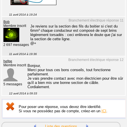
11 avril 2014 à 19:24
Branchement électrique réponse 11
Bob
Membre inscrit
Je reviens sur la section des fils du boitier si c'est du
6mm² chaque conducteur est composé de sept brins
légèrement torsadés : ceci enlèvera le doute que j'ai sur
la section de cette ligne.
@+
2 697 messages
11 avril 2014 à 19:36
Branchement électrique réponse 12
hefge
Membre inscrit
Bonjour,
Merci pour tous ces bons conseils, tout fonctionne
parfaitement.
Je vais prendre contact avec mon électricien pour être sûr
qu'il a bien mis une bonne section de câble.
5 messages
Cordialement.
12 avril 2014 à 09:33
Pour poser une réponse, vous devez être identifié.
Si vous ne possédez pas de compte, créez-en un
ICI
.
Liste des questions