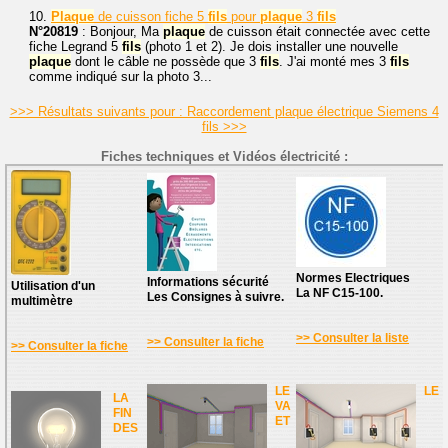
10.
Plaque
de cuisson fiche 5
fils
pour
plaque
3
fils
N°20819
: Bonjour, Ma
plaque
de cuisson était connectée avec cette
fiche Legrand 5
fils
(photo 1 et 2). Je dois installer une nouvelle
plaque
dont le câble ne possède que 3
fils
. J'ai monté mes 3
fils
comme indiqué sur la photo 3...
>>> Résultats suivants pour : Raccordement plaque électrique Siemens 4
fils >>>
Fiches techniques et Vidéos électricité :
Normes Electriques
Informations sécurité
Utilisation d'un
La NF C15-100.
Les Consignes à suivre.
multimètre
>> Consulter la liste
>> Consulter la fiche
>> Consulter la fiche
LE
LE
LA
VA
FIN
ET
DES