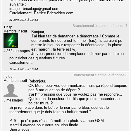
suivante :
images.bricolage@gmail.com
Cordialement. Patrice Bricovideo.com
11 avril 2014 à 10:13
Branchement électrique réponse 7
1Insp
Membre inscrit
Bonjour,
J'ai bien fait de demander le démontage ! Comme je
comprends le neutre est le fil noir (sic), ils auraient pu
mettre le bleu pour respecter la déontologie ; la phase
est marron ; la terre est v/j.
4 868 messages
Je vous préconise de remplacer le fil noir par le fil bleu
pour éviter des questions futures.
Cordialement.
11 avril 2014 à 10:44
Branchement électrique réponse 8
hefge
Membre inscrit
Rebonjour.
OK Merci pour vos commentaires mais ça répond toujours
pas à ma question de départ ?
J'ai l'impression que vous ne voulez pas me répondre...
Quels sont la couleur des fils que je dois raccorder au
5 messages
boîtier mural ?
Si je remplace dans le boîtier le noir par le bleu, quel est le
raccordement que je dois faire au boîtier mural ?
P. S. : je n'ai pas réussi à mettre la photo via mon GSM.
Merci d avance pour votre solution finale.
Bien à vous.