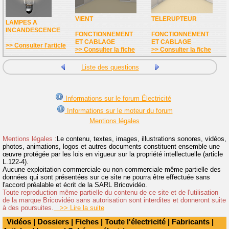
VIENT
TELERUPTEUR
LAMPES A
INCANDESCENCE
FONCTIONNEMENT
FONCTIONNEMENT
ET CABLAGE
ET CABLAGE
>> Consulter l'article
>> Consulter la fiche
>> Consulter la fiche
Liste des questions
Informations sur le forum Électricité
Informations sur le moteur du forum
Mentions légales
Mentions légales :
Le contenu, textes, images, illustrations sonores, vidéos,
photos, animations, logos et autres documents constituent ensemble une
œuvre protégée par les lois en vigueur sur la propriété intellectuelle (article
L.122-4).
Aucune exploitation commerciale ou non commerciale même partielle des
données qui sont présentées sur ce site ne pourra être effectuée sans
l'accord préalable et écrit de la SARL Bricovidéo.
Toute reproduction même partielle du contenu de ce site et de l'utilisation
de la marque Bricovidéo sans autorisation sont interdites et donneront suite
à des poursuites.
>> Lire la suite
Vidéos
|
Dossiers
|
Fiches
|
Toute l'électricité
|
Fabricants
|