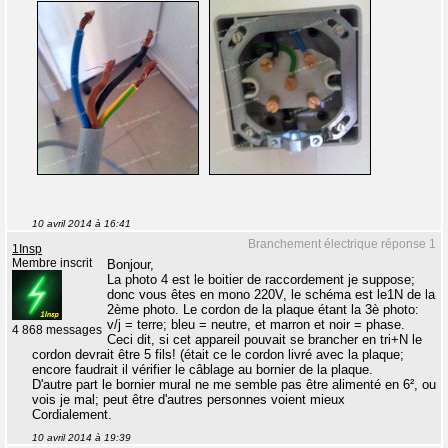
10 avril 2014 à 16:41
Branchement électrique réponse 1
1Insp
Membre inscrit
Bonjour,
La photo 4 est le boitier de raccordement je suppose;
donc vous êtes en mono 220V, le schéma est le1N de la
2ème photo. Le cordon de la plaque étant la 3è photo:
v/j = terre; bleu = neutre, et marron et noir = phase.
4 868 messages
Ceci dit, si cet appareil pouvait se brancher en tri+N le
cordon devrait être 5 fils! (était ce le cordon livré avec la plaque;
encore faudrait il vérifier le câblage au bornier de la plaque.
D'autre part le bornier mural ne me semble pas être alimenté en 6², ou
vois je mal; peut être d'autres personnes voient mieux
Cordialement.
10 avril 2014 à 19:39