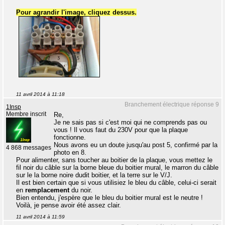
Pour agrandir l'image, cliquez dessus.
11 avril 2014 à 11:18
Branchement électrique réponse 9
1Insp
Membre inscrit
Re,
Je ne sais pas si c'est moi qui ne comprends pas ou
vous ! Il vous faut du 230V pour que la plaque
fonctionne.
Nous avons eu un doute jusqu'au post 5, confirmé par la
4 868 messages
photo en 8.
Pour alimenter, sans toucher au boitier de la plaque, vous mettez le
fil noir du câble sur la borne bleue du boitier mural, le marron du câble
sur le la borne noire dudit boitier, et la terre sur le V/J.
Il est bien certain que si vous utilisiez le bleu du câble, celui-ci serait
en
remplacement
du noir.
Bien entendu, j'espère que le bleu du boitier mural est le neutre !
Voilà, je pense avoir été assez clair.
11 avril 2014 à 11:59