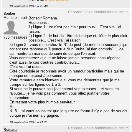
19 septembre 2016 à 20:49
Réponse 8 d'un contributeur du forum
Boulon
Membre inscrit
Bonsoir Romana.
Reprenons :
1) Ligne 1 : ce n'est pas clair pour tous... C'est vrai j'ai
raison.
2) Ligne 2 : le but doit être didactique et d'être le plus clair
786 messages
possible... C'est vrai j'ai raison.
3) Ligne 3 : vous recherchez le N° du post (de mémoire soceace) qui
obtient une réponse qu'il ponctue d'un "ouha j'ai rien compris".... ce
qui montre un manque de suivi de ce que l'on écrit.
Vous constaterez que je ne laisse jamais personne sans réponse...
c'est aussi le cas d'autres contributeurs....
C'est vrai j'ai raison.
Côté courtoisie je reconnais avoir un humour particulier mais qui ne
manque de respect à personne.
Votre remarque sera bienvenue si vous me démontrez que je me
trompe sur les lignes de 1 à 3.
Si vous ne le pouvez pas j'accepterai vos excuses... et sans en
rajouter... je ne vois pas comment vous allez justifier votre
intervention.
En restant votre plus humble serviteur.
M.
N. B. : si vous souhaitez que je quitte ce forum il n'y a pas de soucis
vu que je n'ai rien à y gagner.
19 septembre 2016 à 21:21
Réponse 9 d'un contributeur du forum
Romana