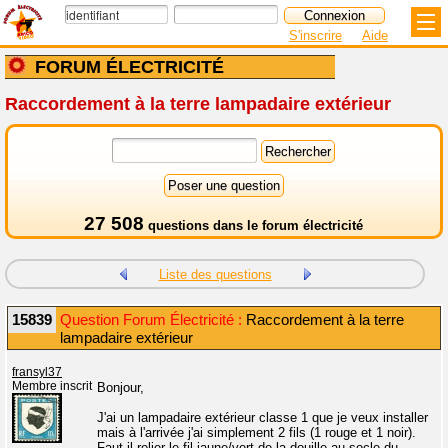
S'inscrire
Aide
FORUM ÉLECTRICITÉ
Raccordement à la terre lampadaire extérieur
27 508
questions dans le
forum électricité
Liste des questions
15839
Question Forum Électricité :
Raccordement à la terre
lampadaire extérieur
fransyl37
Membre inscrit
Bonjour,
J'ai un lampadaire extérieur classe 1 que je veux installer
mais à l'arrivée j'ai simplement 2 fils (1 rouge et 1 noir).
Faut-il relier le fil jaune/vert de la douille au socle du