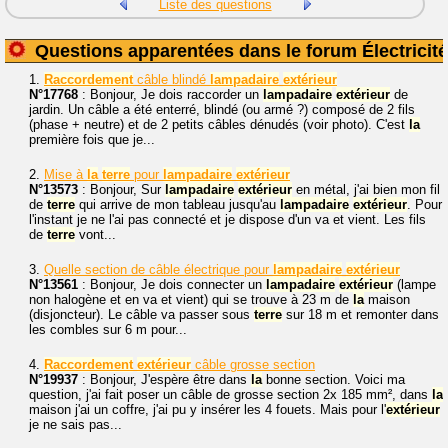
Liste des questions
Questions apparentées dans le forum Électricité
1.
Raccordement
câble blindé
lampadaire
extérieur
N°17768
: Bonjour, Je dois raccorder un
lampadaire
extérieur
de
jardin. Un câble a été enterré, blindé (ou armé ?) composé de 2 fils
(phase + neutre) et de 2 petits câbles dénudés (voir photo). C'est
la
première fois que je...
2.
Mise à
la
terre
pour
lampadaire
extérieur
N°13573
: Bonjour, Sur
lampadaire
extérieur
en métal, j'ai bien mon fil
de
terre
qui arrive de mon tableau jusqu'au
lampadaire
extérieur
. Pour
l'instant je ne l'ai pas connecté et je dispose d'un va et vient. Les fils
de
terre
vont...
3.
Quelle section de câble électrique pour
lampadaire
extérieur
N°13561
: Bonjour, Je dois connecter un
lampadaire
extérieur
(lampe
non halogène et en va et vient) qui se trouve à 23 m de
la
maison
(disjoncteur). Le câble va passer sous
terre
sur 18 m et remonter dans
les combles sur 6 m pour...
4.
Raccordement
extérieur
câble grosse section
N°19937
: Bonjour, J'espère être dans
la
bonne section. Voici ma
question, j'ai fait poser un câble de grosse section 2x 185 mm², dans
la
maison j'ai un coffre, j'ai pu y insérer les 4 fouets. Mais pour l'
extérieur
je ne sais pas...