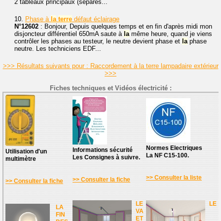
2 tableaux principaux (séparés...
10.
Phase à
la
terre
défaut éclairage
N°12602
: Bonjour, Depuis quelques temps et en fin d'après midi mon
disjoncteur différentiel 650mA saute à
la
même heure, quand je viens
contrôler les phases au testeur, le neutre devient phase et
la
phase
neutre. Les techniciens EDF...
>>> Résultats suivants pour : Raccordement à la terre lampadaire extérieur
>>>
Fiches techniques et Vidéos électricité :
Normes Electriques
Informations sécurité
Utilisation d'un
La NF C15-100.
Les Consignes à suivre.
multimètre
>> Consulter la liste
>> Consulter la fiche
>> Consulter la fiche
LE
LE
LA
VA
FIN
ET