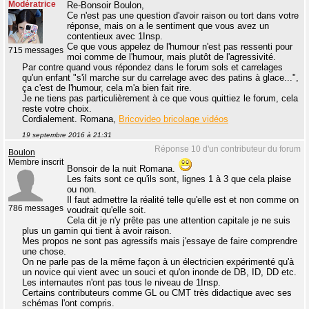
Modératrice
Re-Bonsoir Boulon,
Ce n'est pas une question d'avoir raison ou tort dans votre
réponse, mais on a le sentiment que vous avez un
contentieux avec 1Insp.
Ce que vous appelez de l'humour n'est pas ressenti pour
715 messages
moi comme de l'humour, mais plutôt de l'agressivité.
Par contre quand vous répondez dans le forum sols et carrelages
qu'un enfant "s'il marche sur du carrelage avec des patins à glace...",
ça c'est de l'humour, cela m'a bien fait rire.
Je ne tiens pas particulièrement à ce que vous quittiez le forum, cela
reste votre choix.
Cordialement. Romana,
Bricovideo bricolage vidéos
19 septembre 2016 à 21:31
Réponse 10 d'un contributeur du forum
Boulon
Membre inscrit
Bonsoir de la nuit Romana.
Les faits sont ce qu'ils sont, lignes 1 à 3 que cela plaise
ou non.
Il faut admettre la réalité telle qu'elle est et non comme on
786 messages
voudrait qu'elle soit.
Cela dit je n'y prête pas une attention capitale je ne suis
plus un gamin qui tient à avoir raison.
Mes propos ne sont pas agressifs mais j'essaye de faire comprendre
une chose.
On ne parle pas de la même façon à un électricien expérimenté qu'à
un novice qui vient avec un souci et qu'on inonde de DB, ID, DD etc.
Les internautes n'ont pas tous le niveau de 1Insp.
Certains contributeurs comme GL ou CMT très didactique avec ses
schémas l'ont compris.