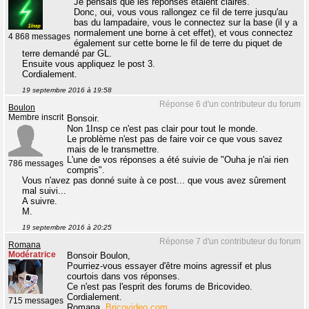
Je pensais que les réponses étaient claires.
Donc, oui, vous vous rallongez ce fil de terre jusqu'au
bas du lampadaire, vous le connectez sur la base (il y a
normalement une borne à cet effet), et vous connectez
4 868 messages
également sur cette borne le fil de terre du piquet de
terre demandé par GL.
Ensuite vous appliquez le post 3.
Cordialement.
19 septembre 2016 à 19:58
Réponse 6 d'un contributeur du forum
Boulon
Membre inscrit
Bonsoir.
Non 1Insp ce n'est pas clair pour tout le monde.
Le problème n'est pas de faire voir ce que vous savez
mais de le transmettre.
L'une de vos réponses a été suivie de "Ouha je n'ai rien
786 messages
compris".
Vous n'avez pas donné suite à ce post... que vous avez sûrement
mal suivi...
A suivre.
M.
19 septembre 2016 à 20:25
Réponse 7 d'un contributeur du forum
Romana
Modératrice
Bonsoir Boulon,
Pourriez-vous essayer d'être moins agressif et plus
courtois dans vos réponses.
Ce n'est pas l'esprit des forums de Bricovideo.
Cordialement.
715 messages
Romana,
Bricovideo.com