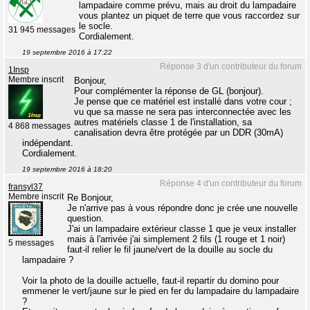
lampadaire comme prévu, mais au droit du lampadaire
vous plantez un piquet de terre que vous raccordez sur
le socle.
31 945 messages
Cordialement.
19 septembre 2016 à 17:22
Réponse 3 d'un contributeur du forum
1Insp
Membre inscrit
Bonjour,
Pour complémenter la réponse de GL (bonjour).
Je pense que ce matériel est installé dans votre cour ;
vu que sa masse ne sera pas interconnectée avec les
autres matériels classe 1 de l'installation, sa
4 868 messages
canalisation devra être protégée par un DDR (30mA)
indépendant.
Cordialement.
19 septembre 2016 à 18:20
Réponse 4 d'un contributeur du forum
fransyl37
Membre inscrit
Re Bonjour,
Je n'arrive pas à vous répondre donc je crée une nouvelle
question.
J'ai un lampadaire extérieur classe 1 que je veux installer
mais à l'arrivée j'ai simplement 2 fils (1 rouge et 1 noir)
5 messages
faut-il relier le fil jaune/vert de la douille au socle du
lampadaire ?
Voir la photo de la douille actuelle, faut-il repartir du domino pour
emmener le vert/jaune sur le pied en fer du lampadaire du lampadaire
?