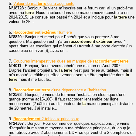
5.
Valeur de ma
terre
qui a augmenté
N°18728
: Bonjour, Je viens m'inscrire sur le forum car j'ai un problème
avec ma
terre
. Nous habitons dans une maison neuve construite en
2014/2015. Le consuel est passé fin 2014 et a indiqué pour
la
terre
une
valeur de 25...
6.
Raccordement
extérieur
lumière
N°8820
: Bonjour et merci pour l'intérêt que vous porterez à ma
question. Ma question est : j'ai un
raccordement
extérieur
avec 4
spots dans les escaliers qui mènent du trottoir à ma porte d'entrée (un
casse pipe en hiver :)), avec un...
7.
Coupures intempestives dues au manque de
raccordement
terre
N°4011
: Bonjour, Nous avons acheté une maison en Aout 2007.
D'après l'ancien propriétaire,
la
terre
n'est pas reliée au tableau mais il
m'a montré le câble qui effectivement semble être implantée dans
la
terre
mais il me faut le...
8.
Raccordement
terre
d'une dépendance à l'habitation
N°2568
: Bonjour, je viens de terminer l'installation électrique d'une
grange (norme ac15-100). Il faut raccorder l'ensemble par ligne
monophasée (2 câbles) au disjoncteur de
la
maison principale distante
de 20 mètres. J'ai installé...
9.
Raccordement
2 tableaux principaux
N°24367
: Bonjour. Pour commencer quelques explications : je viens
d'acquérir
la
maison mitoyenne a ma résidence principale, du coup je
me retrouve avec 2 abonnements EDF, ce qui veut dire 2 compteurs et