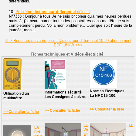
différentiels...
10.
Problème
disjoncteur
différentiel
sélectif
N°7333
: Bonjour à tous Je ne suis bricoleur qu'à mes heures perdues,
mais là, j'ai beau tourner toutes les possibilités dans ma tête, je suis
complètement perdu. Voilà mon problème... Quel que soit l'heure de la
journée, mon...
>>> Résultats suivants pour : Disjoncteur différentiel 10-30 abonnement
EDF 18 kW >>>
Fiches techniques et Vidéos électricité :
Normes Electriques
Informations sécurité
Utilisation d'un
La NF C15-100.
Les Consignes à suivre.
multimètre
>> Consulter la liste
>> Consulter la fiche
>> Consulter la fiche
LE
LE
LA
VA
FIN
ET