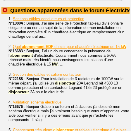
Questions apparentées dans le forum Électricité
1.
Sections câbles conducteurs et protection
N°19804
: Bonjour, J'ai une série de Protection tableau divisionnaire
obligatoire ou non au sujet de la préparation de mon installation en
rénovation complète d'un chauffage électrique en remplacement d'un
chauffage central au...
2.
Quel
abonnement
EDF
choisir pour chaudière électrique de 15
kW
N°13683
: Bonjour, J’ai un doute concernant la puissance de
l’
abonnement
d’électricité. Couramment nous sommes à 6kVA
triphasé mais très bientôt nous envisageons installation d’une
chaudière électrique à 15
kW
. ...
3.
Section des câbles et calibre contacteur
N°22188
: Bonjour. Pour installation de 3 radiateurs de 1000W sur le
même départ, j'ai utilisé un
disjoncteur
20A Legrand réf 4500 13
comme protection et un contacteur Legrand 4125 23 protégé par un
disjoncteur
2A pour le circuit de...
4.
Validation schéma électrique
N°16676
: Bonjour Grâce à ce forum et à d'autres j'ai dessiné mon
schéma électrique mais j'ai vraiment besoin que vous m'apportiez votre
aide pour vérifier si il y a des erreurs avant que je n'achète les
composants. Il s'agit...
5.
Changement très vieux
disjoncteur
et tableau électrique à fusibles