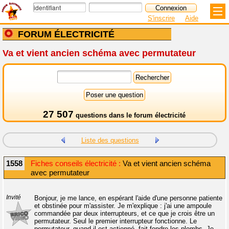
S'inscrire
Aide
FORUM ÉLECTRICITÉ
Va et vient ancien schéma avec permutateur
27 507
questions dans le
forum électricité
Liste des questions
1558
Fiches conseils électricité :
Va et vient ancien schéma
avec permutateur
Invité
Bonjour, je me lance, en espérant l'aide d'une personne patiente
et obstinée pour m'assister. Je m'explique : j'ai une ampoule
commandée par deux interrupteurs, et ce que je crois être un
permutateur. Seul le premier interrupteur fonctionne. Le
permutateur, quand il est actionné, fait fondre les plombs. Je