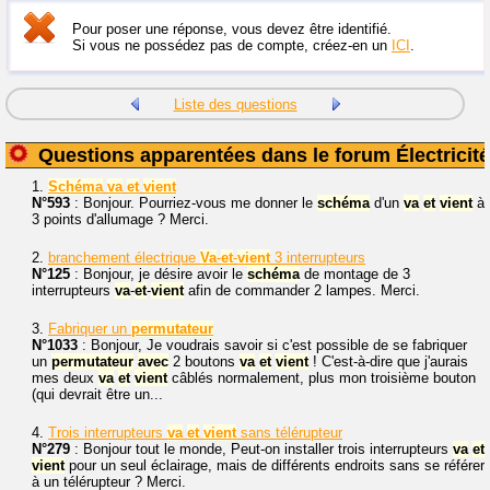
Pour poser une réponse, vous devez être identifié.
Si vous ne possédez pas de compte, créez-en un
ICI
.
Liste des questions
Questions apparentées dans le forum Électricité
1.
Schéma
va
et
vient
N°593
: Bonjour. Pourriez-vous me donner le
schéma
d'un
va
et
vient
à
3 points d'allumage ? Merci.
2.
branchement électrique
Va
-
et
-
vient
3 interrupteurs
N°125
: Bonjour, je désire avoir le
schéma
de montage de 3
interrupteurs
va
-
et
-
vient
afin de commander 2 lampes. Merci.
3.
Fabriquer un
permutateur
N°1033
: Bonjour, Je voudrais savoir si c'est possible de se fabriquer
un
permutateur
avec
2 boutons
va
et
vient
! C'est-à-dire que j'aurais
mes deux
va
et
vient
câblés normalement, plus mon troisième bouton
(qui devrait être un...
4.
Trois interrupteurs
va
et
vient
sans télérupteur
N°279
: Bonjour tout le monde, Peut-on installer trois interrupteurs
va
et
vient
pour un seul éclairage, mais de différents endroits sans se référer
à un télérupteur ? Merci.