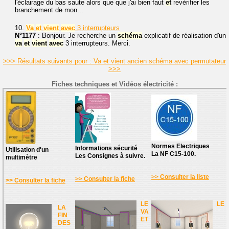
l'éclairage du bas saute alors que que j'ai bien faut
et
revérifier les
branchement de mon...
10.
Va
et
vient
avec
3 interrupteurs
N°1177
: Bonjour. Je recherche un
schéma
explicatif de réalisation d'un
va
et
vient
avec
3 interrupteurs. Merci.
>>> Résultats suivants pour : Va et vient ancien schéma avec permutateur
>>>
Fiches techniques et Vidéos électricité :
Normes Electriques
Informations sécurité
Utilisation d'un
La NF C15-100.
Les Consignes à suivre.
multimètre
>> Consulter la liste
>> Consulter la fiche
>> Consulter la fiche
LE
LE
LA
VA
FIN
ET
DES