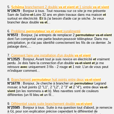
5.
Schéma
branchement 2 double
va
et
vient
et
1 simple
va
et
vient
N°19679
: Bonjour à tous. Tout nouveau sur ce site je me présente
Sam de Saône-
et
-Loire 32 ans en plein travaux dans ma maison
et
surtout en électricité.
Et
là j'ai besoin d'aide car je sèche. Je veux
brancher deux double
va
et
...
6.
Problème
permutateur
va
et
vient
suralimenté
N°8572
: Bonjour, j'ai entrepris de remplacer 2
permutateur
va
-
et
-
vient
dont l'un comportait une partie bouton-poussoir télérupteur. Dans ma
précipitation, je n'ai pas identifié correctement les fils de ce dernier. Je
patauge donc,...
7.
Comment faire une installation d'un double
va
et
vient
N°13525
: Bonjour, Avant tout je suis novice en électricité
et
vraiment
perdu. Je dois faire la connection d'un double
va
-
et
-
vient
et
je me
retrouve
avec
uniquement 3 fils - 2 rouge
et
1 noir. L'un de vous peut
m'indiquer comment...
8.
Branchement
permutateur
huit points entre deux
va
-
et
-
vient
N°16778
: Bonjour, Je cherche à brancher un
permutateur
Legrand
mosaic à huit points (2 "L1", 2 "L2", 2 "3"
et
2 "4"), entre deux
va
-
et
-
vient
(on les nommera a
et
b). Mes navettes sont de couleurs
différentes (un fil bleu
et
un fil...
9.
Différentiel saute suite branchement double
va
-
et
-
vient
N°25585
: Bonjour à tous. Suite à ma question tout d'abord, je remercie
à GL pour son explication précise cependant le différentiel de