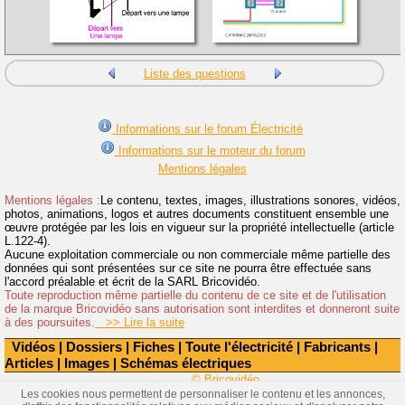
Liste des questions
Informations sur le forum Électricité
Informations sur le moteur du forum
Mentions légales
Mentions légales :
Le contenu, textes, images, illustrations sonores, vidéos,
photos, animations, logos et autres documents constituent ensemble une
œuvre protégée par les lois en vigueur sur la propriété intellectuelle (article
L.122-4).
Aucune exploitation commerciale ou non commerciale même partielle des
données qui sont présentées sur ce site ne pourra être effectuée sans
l'accord préalable et écrit de la SARL Bricovidéo.
Toute reproduction même partielle du contenu de ce site et de l'utilisation
de la marque Bricovidéo sans autorisation sont interdites et donneront suite
à des poursuites.
>> Lire la suite
Vidéos
|
Dossiers
|
Fiches
|
Toute l'électricité
|
Fabricants
|
Articles
|
Images
|
Schémas électriques
© Bricovidéo
Les cookies nous permettent de personnaliser le contenu et les annonces,