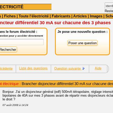
ECTRICITÉ
Reste
s
|
Fiches
|
Toute l'électricité
|
Fabricants
|
Articles
|
Images
|
Sch
ncteur différentiel 30 mA sur chacune des 3 phases
ns le forum électricité :
Je pose une nouvelle question :
question pour y accéder directement
Liste des questions
Aide
écédente
Question suivante
 électrique :
Brancher disjoncteur différentiel 30 mA sur chacune de
Bonjour. J'ai un disjoncteur général (edf) 500mA tétrapolaire, réglage intensi
bipolaires de 40A sur mes 3 phases avant de répartir mes disjoncteurs éclai
le droit ?
07 août 2008 à 14:24