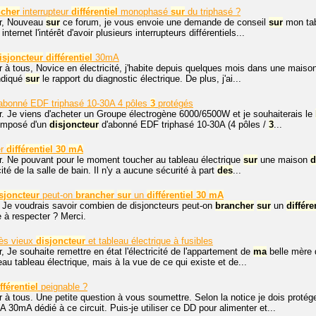
ncher
interrupteur
différentiel
monophasé
sur
du triphasé ?
r, Nouveau
sur
ce forum, je vous envoie une demande de conseil
sur
mon tabl
internet l'intérêt d'avoir plusieurs interrupteurs différentiels...
isjoncteur
différentiel
30mA
r à tous, Novice en électricité, j'habite depuis quelques mois dans une mais
indiqué
sur
le rapport du diagnostic électrique. De plus, j'ai...
abonné EDF triphasé 10-30A 4 pôles
3
protégés
r. Je viens d'acheter un Groupe électrogène 6000/6500W et je souhaiterais le
composé d'un
disjoncteur
d'abonné EDF triphasé 10-30A (4 pôles /
3
...
er
différentiel
30
mA
r. Ne pouvant pour le moment toucher au tableau électrique
sur
une maison
d
icité de la salle de bain. Il n'y a aucune sécurité à part
des
...
sjoncteur
peut-on
brancher
sur
un
différentiel
30
mA
 Je voudrais savoir combien de disjoncteurs peut-on
brancher
sur
un
différe
e à respecter ? Merci.
ès vieux
disjoncteur
et tableau électrique à fusibles
, Je souhaite remettre en état l'électricité de l'appartement de
ma
belle mère 
au tableau électrique, mais à la vue de ce qui existe et de...
fférentiel
peignable ?
r à tous. Une petite question à vous soumettre. Selon la notice je dois prot
 30mA dédié à ce circuit. Puis-je utiliser ce DD pour alimenter et...