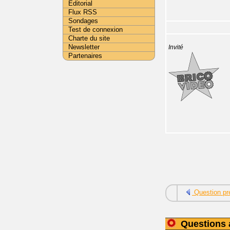
Editorial
Flux RSS
Sondages
Test de connexion
Charte du site
Newsletter
Invité
Partenaires
Question pr
Questions 