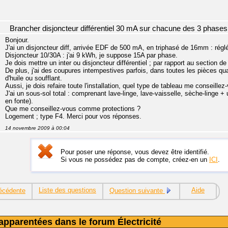
Brancher disjoncteur différentiel 30 mA sur chacune des 3 phases
Bonjour.
J'ai un disjoncteur diff, arrivée EDF de 500 mA, en triphasé de 16mm : régl
Disjoncteur 10/30A : j'ai 9 kWh, je suppose 15A par phase.
Je dois mettre un inter ou disjoncteur différentiel ; par rapport au section d
De plus, j'ai des coupures intempestives parfois, dans toutes les pièces qu
d'huile ou soufflant.
Aussi, je dois refaire toute l'installation, quel type de tableau me conseillez
J'ai un sous-sol total : comprenant lave-linge, lave-vaisselle, sèche-linge +
en fonte).
Que me conseillez-vous comme protections ?
Logement ; type F4. Merci pour vos réponses.
14 novembre 2009 à 00:04
Pour poser une réponse, vous devez être identifié.
Si vous ne possédez pas de compte, créez-en un
ICI
.
Liste des questions
Aide
écédente
Question suivante
apparentées dans le forum Électricité