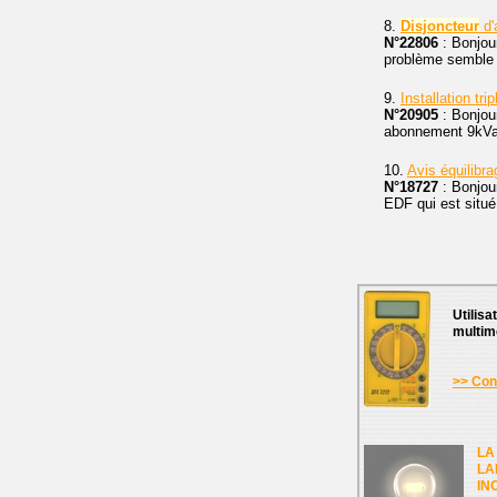
8.
Disjoncteur
d'
N°22806
: Bonjou
problème semble s
9.
Installation tr
N°20905
: Bonjour
abonnement 9kVa. 
10.
Avis équilibr
N°18727
: Bonjou
EDF qui est situé
Utilisa
multim
>> Cons
LA
LA
IN