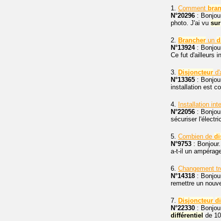
1.
Comment
bra
N°20296
: Bonjou
photo. J'ai vu
sur
2.
Brancher
un
d
N°13924
: Bonjou
Ce fut d'ailleurs 
3.
Disjoncteur
d'
N°13365
: Bonjou
installation est 
4.
Installation int
N°22056
: Bonjou
sécuriser l'électr
5.
Combien de
di
N°9753
: Bonjour.
a-t-il un ampérag
6.
Changement tr
N°14318
: Bonjour
remettre un nouve
7.
Disjoncteur
di
N°22330
: Bonjou
différentiel
de 10A