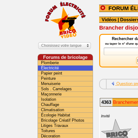
FORUM ÉL
Vidéos
|
Dossier
Brancher disjo
Rechercher da
ou taper le n° d'une 
Choisissez votre langue
Forums de bricolage
Plomberie
Électricité
Papier peint
Peinture
Menuiserie
Question pr
Sols . Carrelages
Maçonnerie
Isolation
4363
Branchement
Chauffage
Climatisation
Écologie Habitat
Invité
Bricolage Créatif Photos
Litiges Travaux
Toitures
Décoration