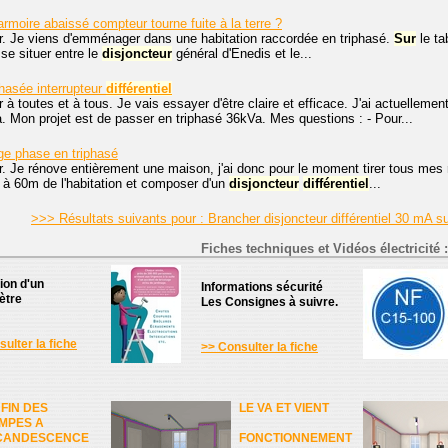
armoire abaissé compteur tourne fuite à la terre ?
r. Je viens d'emménager dans une habitation raccordée en triphasé.
Sur
le ta
e situer entre le
disjoncteur
général d'Enedis et le...
iphasée interrupteur
différentiel
 à toutes et à tous. Je vais essayer d'être claire et efficace. J'ai actuellem
Mon projet est de passer en triphasé 36kVa. Mes questions : - Pour...
age phase en triphasé
r. Je rénove entièrement une maison, j'ai donc pour le moment tirer tous mes
 à 60m de l'habitation et composer d'un
disjoncteur
différentiel
...
>>> Résultats suivants pour : Brancher disjoncteur différentiel 30 mA
Fiches techniques et Vidéos électricité :
tion d'un
Informations sécurité
ètre
Les Consignes à suivre.
ulter la fiche
>> Consulter la fiche
 FIN DES
LE VA ET VIENT
MPES A
CANDESCENCE
FONCTIONNEMENT