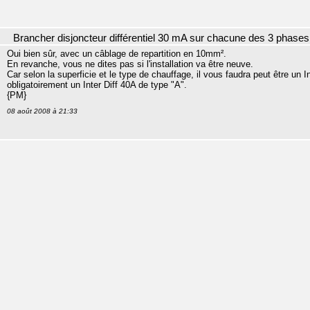
Brancher disjoncteur différentiel 30 mA sur chacune des 3 phases
Oui bien sûr, avec un câblage de repartition en 10mm².
En revanche, vous ne dites pas si l'installation va être neuve.
Car selon la superficie et le type de chauffage, il vous faudra peut être un In
obligatoirement un Inter Diff 40A de type "A".
{PM}
08 août 2008 à 21:33