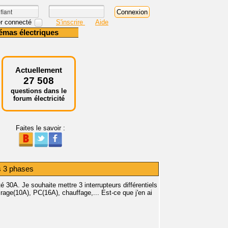
r connecté
S'inscrire
Aide
émas électriques
Actuellement
27 508
questions dans le
forum électricité
Faites le savoir :
s 3 phases
té 30A. Je souhaite mettre 3 interrupteurs différentiels
rage(10A), PC(16A), chauffage,... Est-ce que j'en ai