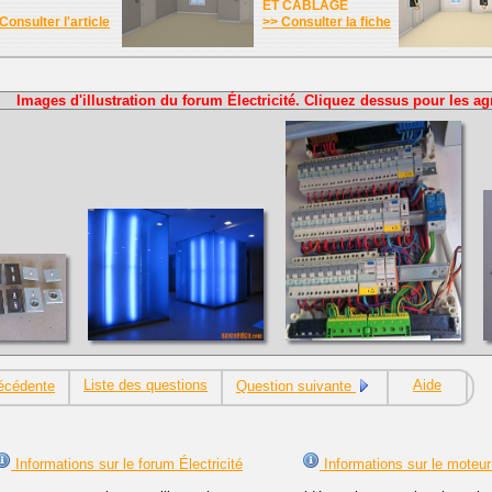
ET CABLAGE
Consulter l'article
>> Consulter la fiche
Images d'illustration du forum Électricité. Cliquez dessus pour les ag
Liste des questions
Aide
écédente
Question suivante
Informations sur le forum Électricité
Informations sur le moteur