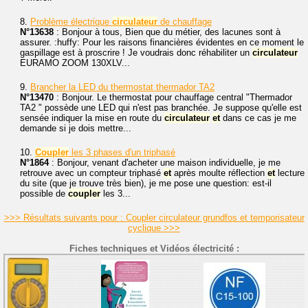
8.
Problème électrique
circulateur
de chauffage
N°13638
: Bonjour à tous, Bien que du métier, des lacunes sont à
assurer. :huffy: Pour les raisons financières évidentes en ce moment le
gaspillage est à proscrire ! Je voudrais donc réhabiliter un
circulateur
EURAMO ZOOM 130XLV...
9.
Brancher la LED du thermostat thermador TA2
N°13470
: Bonjour. Le thermostat pour chauffage central "Thermador
TA2 " possède une LED qui n'est pas branchée. Je suppose qu'elle est
sensée indiquer la mise en route du
circulateur
et
dans ce cas je me
demande si je dois mettre...
10.
Coupler
les 3 phases d'un triphasé
N°1864
: Bonjour, venant d'acheter une maison individuelle, je me
retrouve avec un compteur triphasé
et
après moulte réflection
et
lecture
du site (que je trouve très bien), je me pose une question: est-il
possible de
coupler
les 3...
>>> Résultats suivants pour : Coupler circulateur grundfos et temporisateur
cyclique >>>
Fiches techniques et Vidéos électricité :