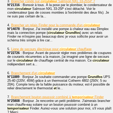
3.
Brancher condo sur
circulateur
Salmson NXL 33-25SP ?
N°21316
: Bonsoir à tous. À la pose par le plombier, le condensateur de
mon
circulateur
Salmson NXL 33-25P s'est détaché. Voir le
condensateur (pas de cosses montées à l'extrémité des deux fils). Je
ne suis pas certain de la...
4.
Brancher un relais Finder pour la commande d'un
circulateur
N°14078
: Bonjour, J'ai installé une pompe à chaleur eau eau Dimplex
mais la connection pompe (
circulateur
Grundfos
) avec un relais
Finder ne m'inspire pas beaucoup donc je vous sollicite pour avoir un
schéma très simple à lire car...
5.
Ligne de secours électrique pour
circulateur
chauffage
N°22726
: Bonjour. Avant de pouvoir régler mes problèmes de coupures
de courants récurrentes a la maison, j'ai imaginé une ligne de secours
sur le
circulateur
de chauffage central de ma maison. Ce
circulateur
indépendant sert a...
6.
Branchement d'un
circulateur
N°11889
: Bonjour Je souhaite commander une pompe
Grundfos
UPS
25-40 (220V, 45W) grâce à un thermostat Cotherm 4802 (250V, 5 ou
20A). Compte tenu de la faible puissance du moteur, est-il possible de
relier directement le thermostat
et
le...
7.
Branchement bouton poussoir combiné à
temporisateur
Finder
N°25808
: Bonjour. Je rencontre un petit problème. J'aimerais brancher
mon chauffe-eau solaire sur un bouton poussoir combiné à un
temporisateur
Finder. Auriez-vous une solution pour moi, s'il vous plaît
? Merci.