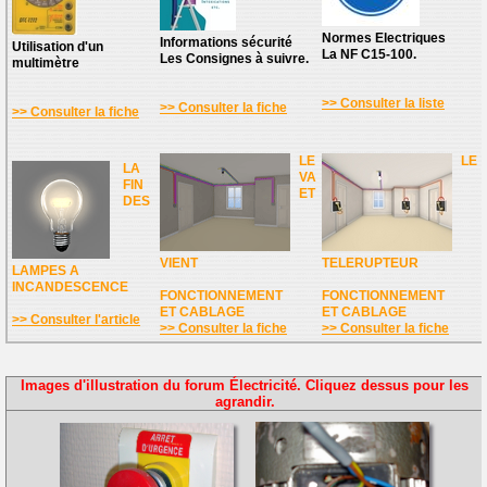
Normes Electriques
Informations sécurité
Utilisation d'un
La NF C15-100.
Les Consignes à suivre.
multimètre
>> Consulter la liste
>> Consulter la fiche
>> Consulter la fiche
LE
LE
LA
VA
FIN
ET
DES
VIENT
TELERUPTEUR
LAMPES A
INCANDESCENCE
FONCTIONNEMENT
FONCTIONNEMENT
ET CABLAGE
ET CABLAGE
>> Consulter l'article
>> Consulter la fiche
>> Consulter la fiche
Images d'illustration du forum Électricité. Cliquez dessus pour les
agrandir.