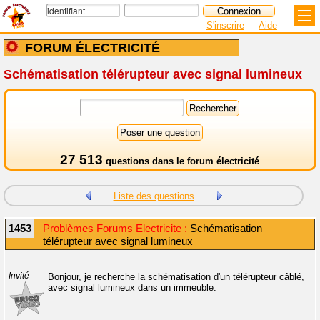
S'inscrire
Aide
FORUM ÉLECTRICITÉ
Schématisation télérupteur avec signal lumineux
27 513
questions dans le
forum électricité
Liste des questions
1453
Problèmes Forums Electricite :
Schématisation
télérupteur avec signal lumineux
Invité
Bonjour, je recherche la schématisation d'un télérupteur câblé,
avec signal lumineux dans un immeuble.