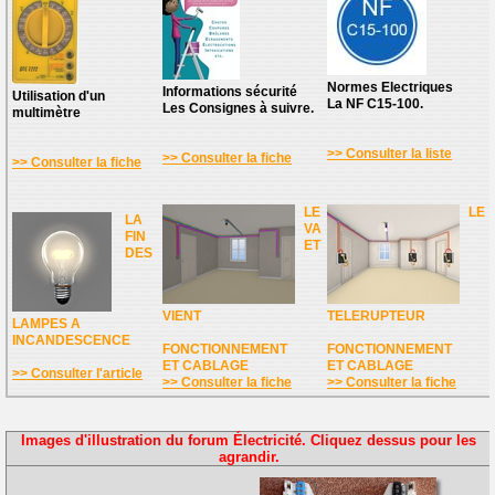
Normes Electriques
Informations sécurité
Utilisation d'un
La NF C15-100.
Les Consignes à suivre.
multimètre
>> Consulter la liste
>> Consulter la fiche
>> Consulter la fiche
LE
LE
LA
VA
FIN
ET
DES
VIENT
TELERUPTEUR
LAMPES A
INCANDESCENCE
FONCTIONNEMENT
FONCTIONNEMENT
ET CABLAGE
ET CABLAGE
>> Consulter l'article
>> Consulter la fiche
>> Consulter la fiche
Images d'illustration du forum Électricité. Cliquez dessus pour les
agrandir.