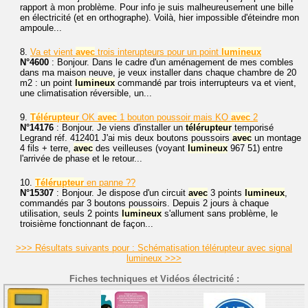
rapport à mon problème. Pour info je suis malheureusement une bille
en électricité (et en orthographe). Voilà, hier impossible d'éteindre mon
ampoule...
8.
Va et vient
avec
trois interupteurs pour un point
lumineux
N°4600
: Bonjour. Dans le cadre d'un aménagement de mes combles
dans ma maison neuve, je veux installer dans chaque chambre de 20
m2 : un point
lumineux
commandé par trois interrupteurs va et vient,
une climatisation réversible, un...
9.
Télérupteur
OK
avec
1 bouton poussoir mais KO
avec
2
N°14176
: Bonjour. Je viens d'installer un
télérupteur
temporisé
Legrand réf. 412401 J'ai mis deux boutons poussoirs
avec
un montage
4 fils + terre,
avec
des veilleuses (voyant
lumineux
967 51) entre
l'arrivée de phase et le retour...
10.
Télérupteur
en panne ??
N°15307
: Bonjour. Je dispose d'un circuit
avec
3 points
lumineux
,
commandés par 3 boutons poussoirs. Depuis 2 jours à chaque
utilisation, seuls 2 points
lumineux
s'allument sans problème, le
troisième fonctionnant de façon...
>>> Résultats suivants pour : Schématisation télérupteur avec signal
lumineux >>>
Fiches techniques et Vidéos électricité :