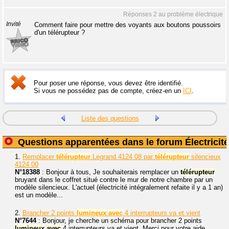
Réponses 2 au problème électrique
Invité
Comment faire pour mettre des voyants aux boutons poussoirs
d'un télérupteur ?
Pour poser une réponse, vous devez être identifié.
Si vous ne possédez pas de compte, créez-en un
ICI
.
Liste des questions
Questions apparentées dans le forum Électricité
1.
Remplacer
télérupteur
Legrand 4124 08 par
télérupteur
silencieux
4124 00
N°18388
: Bonjour à tous, Je souhaiterais remplacer un
télérupteur
bruyant dans le coffret situé contre le mur de notre chambre par un
modèle silencieux. L'actuel (électricité intégralement refaite il y a 1 an)
est un modèle...
2.
Brancher 2 points
lumineux
avec
4 interrupteurs va et vient
N°7644
: Bonjour, je cherche un schéma pour brancher 2 points
lumineux
avec
4 interrupteurs va et vient. Merci pour votre aide.