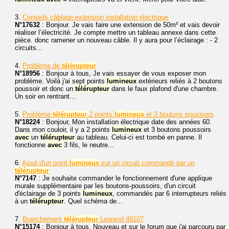
3.
Conseils câblage extension installation électrique
N°17632
: Bonjour. Je vais faire une extension de 50m² et vais devoir
réaliser l’électricité. Je compte mettre un tableau annexe dans cette
pièce. donc ramener un nouveau câble. Il y aura pour l’éclairage : - 2
circuits...
4.
Problème de
télérupteur
N°18956
: Bonjour à tous, Je vais essayer de vous exposer mon
problème. Voilà j'ai sept points
lumineux
extérieurs reliés à 2 boutons
poussoir et donc un
télérupteur
dans le faux plafond d'une chambre.
Un soir en rentrant...
5.
Problème
télérupteur
2 points
lumineux
et 3 boutons poussoirs
N°18224
: Bonjour, Mon installation électrique date des années 60.
Dans mon couloir, il y a 2 points
lumineux
et 3 boutons poussoirs
avec
un
télérupteur
au tableau. Celui-ci est tombé en panne. Il
fonctionne
avec
3 fils, le neutre...
6.
Ajout d'un point
lumineux
sur un circuit commandé par un
télérupteur
N°7147
: Je souhaite commander le fonctionnement d'une applique
murale supplémentaire par les boutons-poussoirs, d'un circuit
d'éclairage de 3 points
lumineux
, commandés par 6 interrupteurs reliés
à un
télérupteur
. Quel schéma de...
7.
Branchement
télérupteur
Legrand 49107
N°15174
: Bonjour à tous. Nouveau et sur le forum que j'ai parcouru par