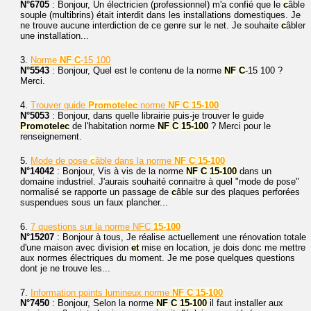
N°6705
: Bonjour, Un électricien (professionnel) m'a confié que le
c
âble
souple (multibrins) était interdit dans les installations domestiques. Je
ne trouve aucune interdiction de ce genre sur le net. Je souhaite
c
âbler
une installation...
3.
Norme
NF
C
-15 100
N°5543
: Bonjour, Quel est le contenu de la norme
NF
C
-15 100 ?
Merci.
4.
Trouver guide
Promotelec
norme
NF
C
15-100
N°5053
: Bonjour, dans quelle librairie puis-je trouver le guide
Promotelec
de l'habitation norme
NF
C
15-100
? Merci pour le
renseignement.
5.
Mode de pose
c
âble dans la norme
NF
C
15-100
N°14042
: Bonjour, Vis à vis de la norme
NF
C
15-100
dans un
domaine industriel. J'aurais souhaité connaitre à quel "mode de pose"
normalisé se rapporte un passage de
c
âble sur des plaques perforées
suspendues sous un faux plancher...
6.
7 questions sur la norme NFC
15-100
N°15207
: Bonjour à tous, Je réalise actuellement une rénovation totale
d'une maison avec division
et
mise en location, je dois donc me mettre
aux normes électriques du moment. Je me pose quelques questions
dont je ne trouve les...
7.
Information points lumineux norme
NF
C
15-100
N°7450
: Bonjour, Selon la norme
NF
C
15-100
il faut installer aux