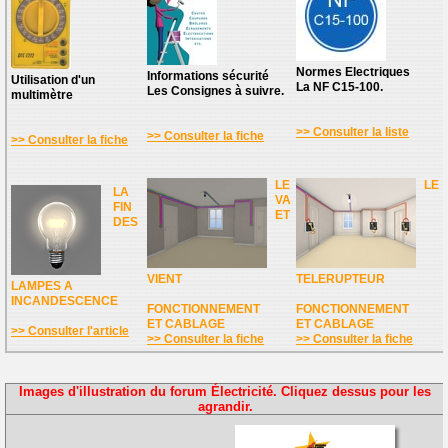
Normes Electriques
Informations sécurité
Utilisation d'un
La NF C15-100.
Les Consignes à suivre.
multimètre
>> Consulter la liste
>> Consulter la fiche
>> Consulter la fiche
LE
LE
LA
VA
FIN
ET
DES
VIENT
TELERUPTEUR
LAMPES A
INCANDESCENCE
FONCTIONNEMENT
FONCTIONNEMENT
ET CABLAGE
ET CABLAGE
>> Consulter l'article
>> Consulter la fiche
>> Consulter la fiche
Images d'illustration du forum Électricité. Cliquez dessus pour les
agrandir.