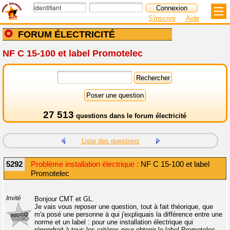
S'inscrire
Aide
FORUM ÉLECTRICITÉ
NF C 15-100 et label Promotelec
27 513
questions dans le
forum électricité
Liste des questions
5292
Problème installation électrique :
NF C 15-100 et label
Promotelec
Invité
Bonjour CMT et GL.
Je vais vous reposer une question, tout à fait théorique, que
m'a posé une personne à qui j'expliquais la différence entre une
norme et un label : pour une installation électrique qui
répondrait à tous les critères pour obtenir le label Promotelec,