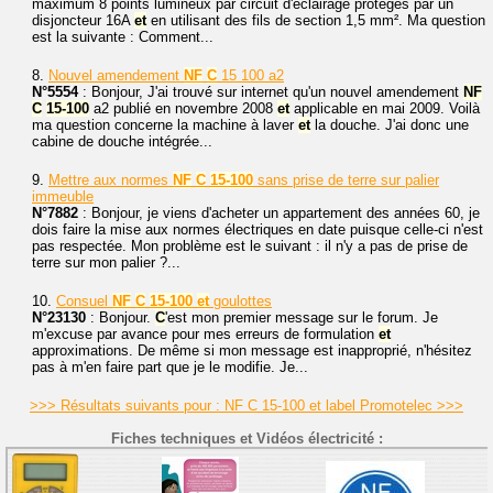
maximum 8 points lumineux par circuit d'éclairage protégés par un
disjoncteur 16A
et
en utilisant des fils de section 1,5 mm². Ma question
est la suivante : Comment...
8.
Nouvel amendement
NF
C
15 100 a2
N°5554
: Bonjour, J'ai trouvé sur internet qu'un nouvel amendement
NF
C
15-100
a2 publié en novembre 2008
et
applicable en mai 2009. Voilà
ma question concerne la machine à laver
et
la douche. J'ai donc une
cabine de douche intégrée...
9.
Mettre aux normes
NF
C
15-100
sans prise de terre sur palier
immeuble
N°7882
: Bonjour, je viens d'acheter un appartement des années 60, je
dois faire la mise aux normes électriques en date puisque celle-ci n'est
pas respectée. Mon problème est le suivant : il n'y a pas de prise de
terre sur mon palier ?...
10.
Consuel
NF
C
15-100
et
goulottes
N°23130
: Bonjour.
C
'est mon premier message sur le forum. Je
m'excuse par avance pour mes erreurs de formulation
et
approximations. De même si mon message est inapproprié, n'hésitez
pas à m'en faire part que je le modifie. Je...
>>> Résultats suivants pour : NF C 15-100 et label Promotelec >>>
Fiches techniques et Vidéos électricité :