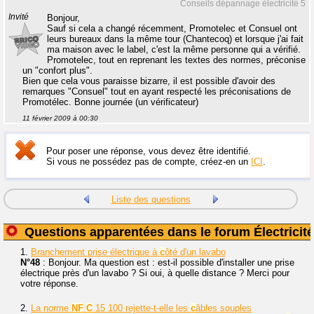
Conseils dépannage électricité 5
Invité
Bonjour,
Sauf si cela a changé récemment, Promotelec et Consuel ont
leurs bureaux dans la même tour (Chantecoq) et lorsque j'ai fait
ma maison avec le label, c'est la même personne qui a vérifié.
Promotelec, tout en reprenant les textes des normes, préconise
un "confort plus".
Bien que cela vous paraisse bizarre, il est possible d'avoir des
remarques "Consuel" tout en ayant respecté les préconisations de
Promotélec. Bonne journée (un vérificateur)
11 février 2009 à 00:30
Pour poser une réponse, vous devez être identifié.
Si vous ne possédez pas de compte, créez-en un
ICI
.
Liste des questions
Questions apparentées dans le forum Électricité
1.
Branchement prise électrique à
c
ôté d'un lavabo
N°48
: Bonjour. Ma question est : est-il possible d'installer une prise
électrique près d'un lavabo ? Si oui, à quelle distance ? Merci pour
votre réponse.
2.
La norme
NF
C
15 100 rejette-t-elle les
c
âbles souples