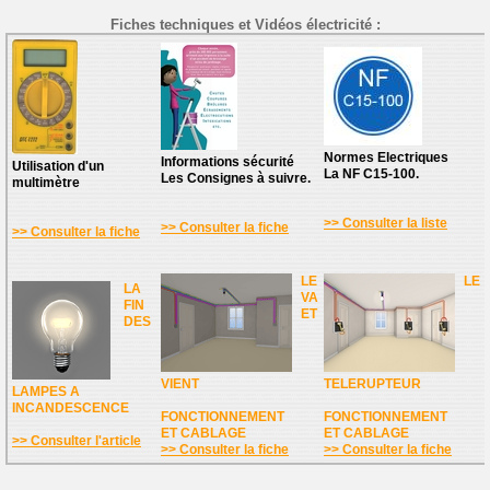
Fiches techniques et Vidéos électricité :
Normes Electriques
Informations sécurité
Utilisation d'un
La NF C15-100.
Les Consignes à suivre.
multimètre
>> Consulter la liste
>> Consulter la fiche
>> Consulter la fiche
LE
LE
LA
VA
FIN
ET
DES
VIENT
TELERUPTEUR
LAMPES A
INCANDESCENCE
FONCTIONNEMENT
FONCTIONNEMENT
ET CABLAGE
ET CABLAGE
>> Consulter l'article
>> Consulter la fiche
>> Consulter la fiche