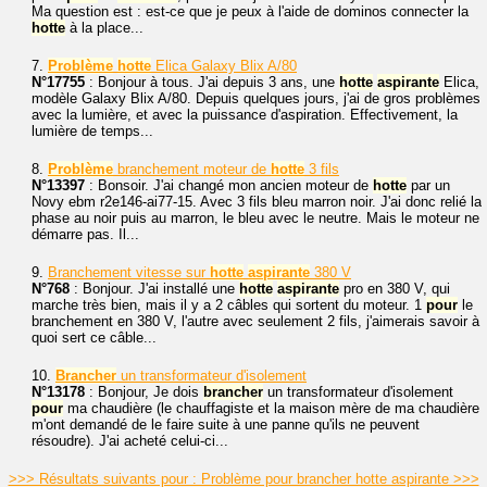
Ma question est : est-ce que je peux à l'aide de dominos connecter la
hotte
à la place...
7.
Problème
hotte
Elica Galaxy Blix A/80
N°17755
: Bonjour à tous. J'ai depuis 3 ans, une
hotte
aspirante
Elica,
modèle Galaxy Blix A/80. Depuis quelques jours, j'ai de gros problèmes
avec la lumière, et avec la puissance d'aspiration. Effectivement, la
lumière de temps...
8.
Problème
branchement moteur de
hotte
3 fils
N°13397
: Bonsoir. J'ai changé mon ancien moteur de
hotte
par un
Novy ebm r2e146-ai77-15. Avec 3 fils bleu marron noir. J'ai donc relié la
phase au noir puis au marron, le bleu avec le neutre. Mais le moteur ne
démarre pas. Il...
9.
Branchement vitesse sur
hotte
aspirante
380 V
N°768
: Bonjour. J'ai installé une
hotte
aspirante
pro en 380 V, qui
marche très bien, mais il y a 2 câbles qui sortent du moteur. 1
pour
le
branchement en 380 V, l'autre avec seulement 2 fils, j'aimerais savoir à
quoi sert ce câble...
10.
Brancher
un transformateur d'isolement
N°13178
: Bonjour, Je dois
brancher
un transformateur d'isolement
pour
ma chaudière (le chauffagiste et la maison mère de ma chaudière
m'ont demandé de le faire suite à une panne qu'ils ne peuvent
résoudre). J'ai acheté celui-ci...
>>> Résultats suivants pour : Problème pour brancher hotte aspirante >>>