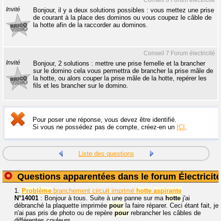
Conseil 6 Forum électricité
Invité
Bonjour, il y a deux solutions possibles : vous mettez une prise
de courant à la place des dominos ou vous coupez le câble de
la hotte afin de la raccorder au dominos.
Conseil 7 Forum électricité
Invité
Bonjour, 2 solutions : mettre une prise femelle et la brancher
sur le domino cela vous permettra de brancher la prise mâle de
la hotte, ou alors couper la prise mâle de la hotte, repérer les
fils et les brancher sur le domino.
Pour poser une réponse, vous devez être identifié.
Si vous ne possédez pas de compte, créez-en un
ICI
.
Liste des questions
Questions apparentées dans le forum Électricité
1.
Problème
branchement circuit imprimé
hotte
aspirante
N°14001
: Bonjour à tous. Suite à une panne sur ma
hotte
j'ai
débranché la plaquette imprimée
pour
la faire réparer. Ceci étant fait, je
n'ai pas pris de photo ou de repère
pour
rebrancher les câbles de
différentes couleurs...