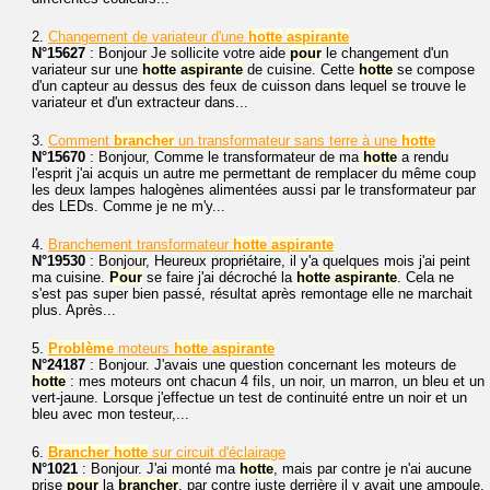
2.
Changement de variateur d'une
hotte
aspirante
N°15627
: Bonjour Je sollicite votre aide
pour
le changement d'un
variateur sur une
hotte
aspirante
de cuisine. Cette
hotte
se compose
d'un capteur au dessus des feux de cuisson dans lequel se trouve le
variateur et d'un extracteur dans...
3.
Comment
brancher
un transformateur sans terre à une
hotte
N°15670
: Bonjour, Comme le transformateur de ma
hotte
a rendu
l'esprit j'ai acquis un autre me permettant de remplacer du même coup
les deux lampes halogènes alimentées aussi par le transformateur par
des LEDs. Comme je ne m'y...
4.
Branchement transformateur
hotte
aspirante
N°19530
: Bonjour, Heureux propriétaire, il y'a quelques mois j'ai peint
ma cuisine.
Pour
se faire j'ai décroché la
hotte
aspirante
. Cela ne
s'est pas super bien passé, résultat après remontage elle ne marchait
plus. Après...
5.
Problème
moteurs
hotte
aspirante
N°24187
: Bonjour. J'avais une question concernant les moteurs de
hotte
: mes moteurs ont chacun 4 fils, un noir, un marron, un bleu et un
vert-jaune. Lorsque j'effectue un test de continuité entre un noir et un
bleu avec mon testeur,...
6.
Brancher
hotte
sur circuit d'éclairage
N°1021
: Bonjour. J'ai monté ma
hotte
, mais par contre je n'ai aucune
prise
pour
la
brancher
, par contre juste derrière il y avait une ampoule.