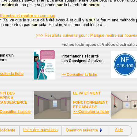
. Je voudrais savoir si le fait d'avoir supprimé une prise peut faire que j'ai du
le
neutre
de ma prise supprimée
sur
la barrette de
neutre
...
fférentiel et
neutre
en commun
. J'ai vu que le sujet a déjà été évoqué et qu'il y a
sur
le forum une méthode p
ion ne portera pas
sur
cela. En clair, voici mon problème à...
>>> Résultats suivants pour : Manque neutre sur nouve
Fiches techniques et Vidéos électricité :
tion d'un
Informations sécurité
ètre
Les Consignes à suivre.
ulter la fiche
>> Consulter la fiche
 FIN DES
LE VA ET VIENT
MPES A
CANDESCENCE
FONCTIONNEMENT
ET CABLAGE
Consulter l'article
>> Consulter la fiche
Liste des questions
Aide
écédente
Question suivante