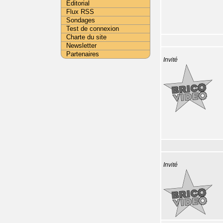
Editorial
Flux RSS
Sondages
Test de connexion
Charte du site
Newsletter
Partenaires
Invité
Invité