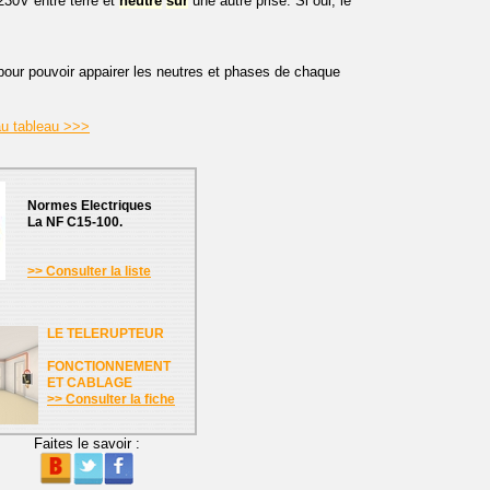
 230V entre terre et
neutre
sur
une autre prise. Si oui, le
our pouvoir appairer les neutres et phases de chaque
au tableau >>>
Normes Electriques
La NF C15-100.
>> Consulter la liste
LE TELERUPTEUR
FONCTIONNEMENT
ET CABLAGE
>> Consulter la fiche
Faites le savoir :