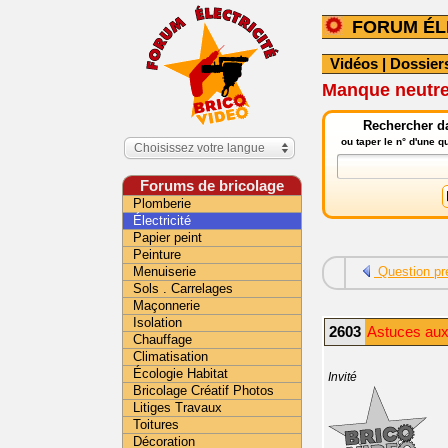
FORUM ÉL
Vidéos
|
Dossier
Manque neutre
Rechercher da
ou taper le n° d'une 
Choisissez votre langue
Forums de bricolage
Plomberie
Électricité
Papier peint
Peinture
Menuiserie
Question pr
Sols . Carrelages
Maçonnerie
Isolation
2603
Astuces aux
Chauffage
Climatisation
Écologie Habitat
Invité
Bricolage Créatif Photos
Litiges Travaux
Toitures
Décoration