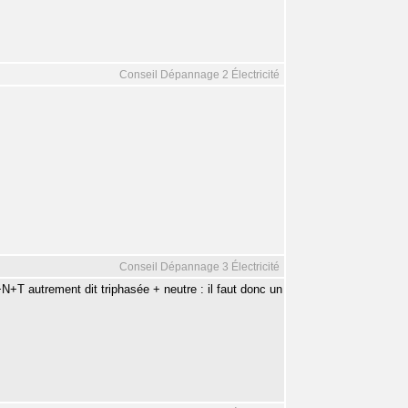
Conseil Dépannage 2 Électricité
Conseil Dépannage 3 Électricité
N+T autrement dit triphasée + neutre : il faut donc un