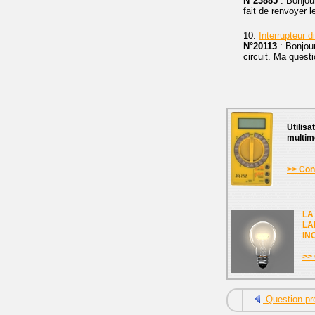
N°23885
: Bonjour
fait de renvoyer 
10.
Interrupteur di
N°20113
: Bonjour
circuit. Ma quest
Utilisa
multim
>> Cons
LA
LA
IN
>> 
Question pr