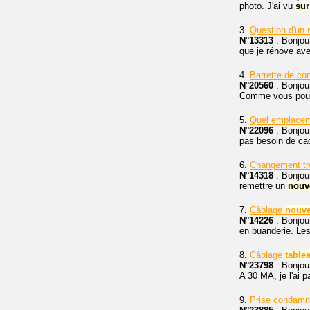
photo. J'ai vu
sur
3.
Question d'un
N°13313
: Bonjou
que je rénove avec
4.
Barrette de co
N°20560
: Bonjou
Comme vous pour
5.
Quel emplacem
N°22096
: Bonjour
pas besoin de cac
6.
Changement trè
N°14318
: Bonjour
remettre un
nouv
7.
Câblage
nouv
N°14226
: Bonjour
en buanderie. Les
8.
Câblage
table
N°23798
: Bonjour
A 30 MA, je l'ai 
9.
Prise condamn