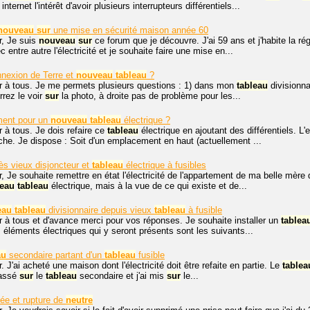
internet l'intérêt d'avoir plusieurs interrupteurs différentiels...
nouveau
sur
une mise en sécurité maison année 60
r, Je suis
nouveau
sur
ce forum que je découvre. J'ai 59 ans et j'habite la 
 entre autre l'électricité et je souhaite faire une mise en...
nnexion de Terre et
nouveau
tableau
?
r à tous. Je me permets plusieurs questions : 1) dans mon
tableau
divisionna
rez le voir
sur
la photo, à droite pas de problème pour les...
ent pour un
nouveau
tableau
électrique ?
 à tous. Je dois refaire ce
tableau
électrique en ajoutant des différentiels. 
he. Je dispose : Soit d'un emplacement en haut (actuellement ...
s vieux disjoncteur et
tableau
électrique à fusibles
, Je souhaite remettre en état l'électricité de l'appartement de ma belle mère
eau
tableau
électrique, mais à la vue de ce qui existe et de...
eau
tableau
divisionnaire depuis vieux
tableau
à fusible
 à tous et d'avance merci pour vos réponses. Je souhaite installer un
tablea
 éléments électriques qui y seront présents sont les suivants...
au
secondaire partant d'un
tableau
fusible
. J'ai acheté une maison dont l'électricité doit être refaite en partie. Le
tablea
passé
sur
le
tableau
secondaire et j'ai mis
sur
le...
ée et rupture de
neutre