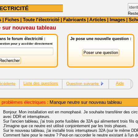
ECTRICITÉ
Reste
s
|
Fiches
|
Toute l'électricité
|
Fabricants
|
Articles
|
Images
|
Sch
 sur nouveau tableau
ns le forum électricité :
Je pose une nouvelle question :
question pour y accéder directement
Liste des questions
Aide
écédente
Question suivante
 problèmes électriques :
Manque neutre sur nouveau tableau
Bonjour. Mon installation est en monophasé. Je souhaite transférer des cir
avec DDR et interrupteurs.
Sur l'ancien tableau, j'ai trois porte fusibles de 32A qui alimentent trois fil
J'imagine que ce neutre est utilisé conjointement par les trois phases.
Sur le nouveau tableau, j'ai installé trois interrupteurs 32A (sur le même 
Comment faire pour le neutre ? Peut-on raccorder le neutre existant à l'un de