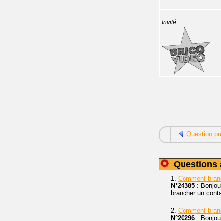
Invité
Question pr
Questions 
1.
Comment branc
N°24385
: Bonjour
brancher un cont
2.
Comment branch
N°20296
: Bonjou