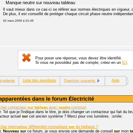
Manque neutre sur nouveau tableau
Il vaut mieux dans ce cas-ci se référer aux normes électriques en vigueur, c
De plus, il est conseillé de protéger chaque circuit phase neutre indépend
02 mars 2009 à 01:49
Pour poser une réponse, vous devez être identifié.
Si vous ne possédez pas de compte, créez-en un
ICI
.
Liste des questions
Aide
écédente
Question suivante
apparentées dans le forum Électricité
her contacteur
sur
tableau
avec
neutre
commun
. Tel que je l'indique dans le titre, je dois changer un contacteur qui fait du b
acteur actuel
sur
cet ancien système ? Merci pour vos lumières. :smile:
er interrupteur différentiel monophasé
sur
du triphasé ?
r,
Nouveau
sur
ce forum, je vous envoie une demande de conseil
sur
mon
t