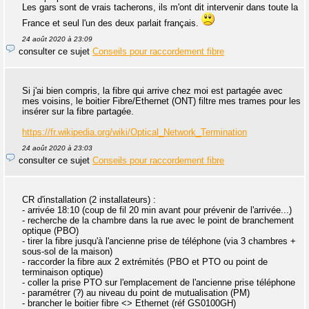
Les gars sont de vrais tacherons, ils m'ont dit intervenir dans toute la
France et seul l'un des deux parlait français.
24 août 2020 à 23:09
consulter ce sujet
Conseils pour raccordement fibre
Si j'ai bien compris, la fibre qui arrive chez moi est partagée avec
mes voisins, le boitier Fibre/Ethernet (ONT) filtre mes trames pour les
insérer sur la fibre partagée.
https://fr.wikipedia.org/wiki/Optical_Network_Termination
24 août 2020 à 23:03
consulter ce sujet
Conseils pour raccordement fibre
CR d'installation (2 installateurs) :
- arrivée 18:10 (coup de fil 20 min avant pour prévenir de l'arrivée...)
- recherche de la chambre dans la rue avec le point de branchement
optique (PBO)
- tirer la fibre jusqu'à l'ancienne prise de téléphone (via 3 chambres +
sous-sol de la maison)
- raccorder la fibre aux 2 extrémités (PBO et PTO ou point de
terminaison optique)
- coller la prise PTO sur l'emplacement de l'ancienne prise téléphone
- paramétrer (?) au niveau du point de mutualisation (PM)
- brancher le boitier fibre <> Ethernet (réf GS0100GH)