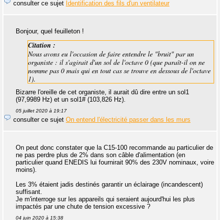
consulter ce sujet
Identification des fils d'un ventilateur
Bonjour, quel feuilleton !
Citation :
Nous avons eu l'occasion de faire entendre le "bruit" par un
organiste : il s'agirait d'un sol de l'octave 0 (que paraît-il on ne
nomme pas 0 mais qui en tout cas se trouve en dessous de l'octave
1).
Bizarre l'oreille de cet organiste, il aurait dû dire entre un sol1
(97,9989 Hz) et un sol1# (103,826 Hz).
05 juillet 2020 à 19:17
consulter ce sujet
On entend l'électricité passer dans les murs
On peut donc constater que la C15-100 recommande au particulier de
ne pas perdre plus de 2% dans son câble d'alimentation (en
particulier quand ENEDIS lui fournirait 90% des 230V nominaux, voire
moins).
Les 3% étaient jadis destinés garantir un éclairage (incandescent)
suffisant.
Je m'interroge sur les appareils qui seraient aujourd'hui les plus
impactés par une chute de tension excessive ?
04 juin 2020 à 15:38