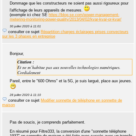
Dommage que les constructeurs ne soient pas aussi rigoureux pour
l'affichage de leurs appareils de mesures.
(exemple ici chez SE
https://blog.se.com/power-management-
metering-monitoring-power-quality/2013/04/02/kvar-kvar-or-kvar/
30 juillet 2020 à 11:01
consulter ce sujet
Répartition charges éclairages prises convecteurs
sur les 3 phases en entreprise
Bonjour,
Citation :
Et ne m’habitue pas aux nouvelles technologies numériques.
Cordialement
Pareil, entre le "600 Ohms" et la 5G, je suis largué, place aux jeunes.
28 juillet 2020 à 11:10
consulter ce sujet
Modifier sonnette de téléphone en sonnette de
maison
Pas de soucis, je comprends parfaitement.
En résumé pour Filtre333, la conversion d'une "sonnette téléphone
1937" en sonnette de maison a été faite avec succès avec un transfo