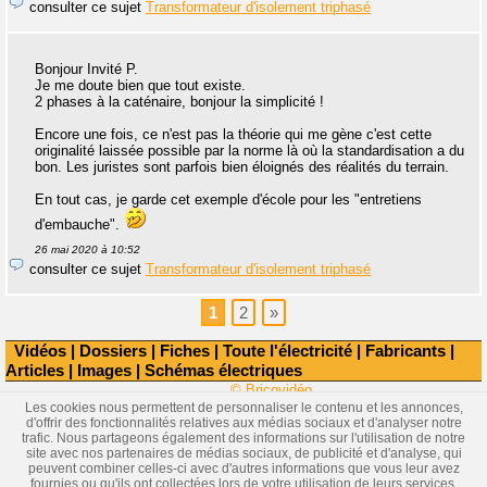
consulter ce sujet
Transformateur d'isolement triphasé
Bonjour Invité P.
Je me doute bien que tout existe.
2 phases à la caténaire, bonjour la simplicité !
Encore une fois, ce n'est pas la théorie qui me gène c'est cette
originalité laissée possible par la norme là où la standardisation a du
bon. Les juristes sont parfois bien éloignés des réalités du terrain.
En tout cas, je garde cet exemple d'école pour les "entretiens
d'embauche".
26 mai 2020 à 10:52
consulter ce sujet
Transformateur d'isolement triphasé
1
2
»
Vidéos
|
Dossiers
|
Fiches
|
Toute l'électricité
|
Fabricants
|
Articles
|
Images
|
Schémas électriques
© Bricovidéo
Les cookies nous permettent de personnaliser le contenu et les annonces,
d'offrir des fonctionnalités relatives aux médias sociaux et d'analyser notre
trafic. Nous partageons également des informations sur l'utilisation de notre
site avec nos partenaires de médias sociaux, de publicité et d'analyse, qui
peuvent combiner celles-ci avec d'autres informations que vous leur avez
fournies ou qu'ils ont collectées lors de votre utilisation de leurs services.