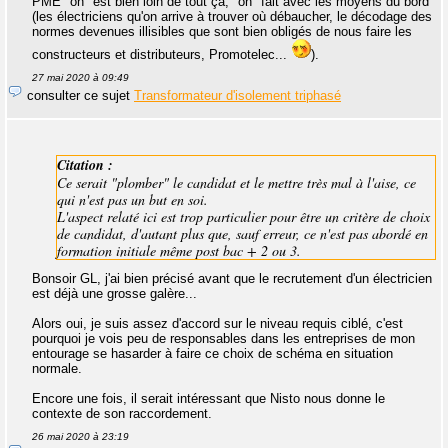
PME "on" est bien loin de tout ça, "on" fait avec les moyens du bord
(les électriciens qu'on arrive à trouver où débaucher, le décodage des
normes devenues illisibles que sont bien obligés de nous faire les
constructeurs et distributeurs, Promotelec...
).
27 mai 2020 à 09:49
consulter ce sujet
Transformateur d'isolement triphasé
Citation :
Ce serait "plomber" le candidat et le mettre très mal à l'aise, ce
qui n'est pas un but en soi.
L'aspect relaté ici est trop particulier pour être un critère de choix
de candidat, d'autant plus que, sauf erreur, ce n'est pas abordé en
formation initiale même post bac + 2 ou 3.
Bonsoir GL, j'ai bien précisé avant que le recrutement d'un électricien
est déjà une grosse galère...
Alors oui, je suis assez d'accord sur le niveau requis ciblé, c'est
pourquoi je vois peu de responsables dans les entreprises de mon
entourage se hasarder à faire ce choix de schéma en situation
normale.
Encore une fois, il serait intéressant que Nisto nous donne le
contexte de son raccordement.
26 mai 2020 à 23:19