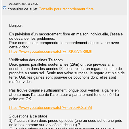
24 août 2020 à 16:47
consulter ce sujet
Conseils pour raccordement fibre
Bonjour.
En prévision d'un raccordement fibre en maison individuelle, j'essaie
de devancer les problèmes.
Pour commencer, comprendre le raccordement depuis la rue avec
cette vidéo:
https://www.youtube.com/watch?v=XKKiVNR8MtI
Vérification des gaines Télécom.
Deux gaines parallèles souterraines (29m) ont été prévues à la
construction dans les années 90, elles relient un regard en limite de
propriété au sous sol. Seule mauvaise surprise: le regard est plein de
terre. Ouf, les gaines sont pourvue de bouchons donc elles sont
restées vides.
Pas trouvé d'aiguille suffisamment longue pour vérifier la gaine en
attente mais l'astuce de l'aspirateur a parfaitement fonctionné ! La
gaine est OK.
https://www.youtube.com/watch?v=b7ouRCxalnM
2 questions à ce stade :
1) Y aura t-il bien deux prises optiques (une au sous sol et une près
de la box comme sur la vidéo ci-dessus) ?