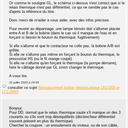
Or comme le souligne GL, le schéma ci-dessus n'est correct que si le
relais thermique n'est pas différentiel, ce qui ne semble pas le cas
d'après la référence du titre.
Donc merci de m'aider à vous aider, avec des infos précises.
Pour revenir au dépannage: une lampe témoin doit s'allumer placée
entre A et B de la bobine (dans le cas où il manque de l'eau et en
forçant si besoin le bouton du thermique, fugitivement).
Si elle s'allume et que le contacteur ne colle pas, la bobine A/B est
grillée.
Si elle ne s'allume pas même en forçant le bouton du thermique, le
pressostat HS (ou le fil orange coupé).
Si elle ne s'allume qu'en forçant le thermique (la pompe démarre),
faire le câblage donné par GL sinon changer le thermique.
A vous lire.
31 juillet 2020 à 19:53
consulter ce sujet
Remplacement boîtier télémécanique LR1-D09 et
LC1-D093
Bonjour,
Pour DD, normal que le relais thermique saute s'il manque un des 3
courants ou s'ils sont trop déséquilibrés (déclencheur différentiel
souvent présent en plus du thermique).
Chercher la coupure : un enroulement du moteur, ou de son câble,