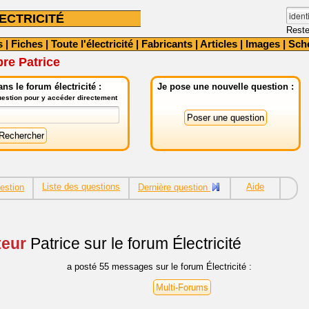
ECTRICITÉ
Reste
s
|
Fiches
|
Toute l'électricité
|
Fabricants
|
Articles
|
Images
|
Sch
re Patrice
ns le forum électricité :
Je pose une nouvelle question :
question pour y accéder directement
Liste des questions
Aide
estion
Dernière question
teur
Patrice sur le forum Électricité
a posté 55 messages sur le forum Électricité :
Multi-Forums