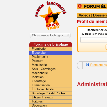
FORUM ÉL
Vidéos
|
Dossier
Profil du memb
Rechercher da
ou taper le n° d'une 
Choisissez votre langue
Forums de bricolage
Plomberie
Électricité
Papier peint
Peinture
Menuiserie
Première qu
Sols . Carrelages
Maçonnerie
Isolation
Chauffage
Administra
Climatisation
Écologie Habitat
Bricolage Créatif Photos
Litiges Travaux
Toitures
Décoration