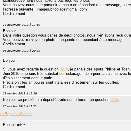
Malheureusement nous n'avons pas reçu les photo.
Vous pouvez nous faire parvenir la photo en répondant à ce message, ou en 
l'adresse suivante : images.bricolage@gmail.com
Cordialement.
18 novembre 2013 à 17:10
Bonjour.
Dans votre question vous parlez de deux photos, nous n'en avons reçu qu'u
Vous pouvez renvoyer la photo manquante en répondant à ce message.
Cordialement.
06 novembre 2013 à 20:31
Bonjour,
Si vous avez regardé la question
8214
, je parlais des spots Philips et Tos
Juin 2010 et je suis très satisfait de l'éclairage, idem pour la cuisine ave
d'éblouissement dont je parle.
Précision : les ampoules sont installées directement sur les douilles.
Cordialement.
28 octobre 2013 à 12:49
Bonjour, ce problème a déjà été traité sur le forum, en question
8305
25 octobre 2013 à 11:30
ur Equatair Classic
Bonsoir mf06,