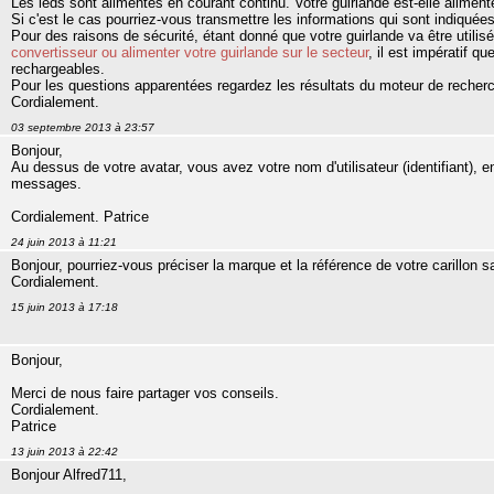
Les leds sont alimentés en courant continu. Votre guirlande est-elle alimen
Si c'est le cas pourriez-vous transmettre les informations qui sont indiquée
Pour des raisons de sécurité, étant donné que votre guirlande va être utili
convertisseur ou alimenter votre guirlande sur le secteur
, il est impératif q
rechargeables.
Pour les questions apparentées regardez les résultats du moteur de recher
Cordialement.
03 septembre 2013 à 23:57
Bonjour,
Au dessus de votre avatar, vous avez votre nom d'utilisateur (identifiant), e
messages.
Cordialement. Patrice
24 juin 2013 à 11:21
Bonjour, pourriez-vous préciser la marque et la référence de votre carillon sa
Cordialement.
15 juin 2013 à 17:18
Bonjour,
Merci de nous faire partager vos conseils.
Cordialement.
Patrice
13 juin 2013 à 22:42
Bonjour Alfred711,