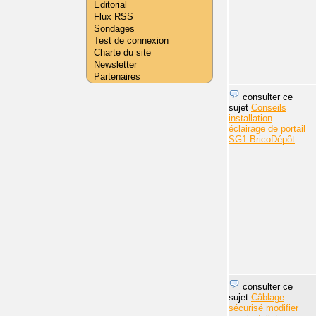
Editorial
Flux RSS
Sondages
Test de connexion
Charte du site
Newsletter
Partenaires
consulter ce
sujet
Conseils
installation
éclairage de portail
SG1 BricoDépôt
consulter ce
sujet
Câblage
sécurisé modifier