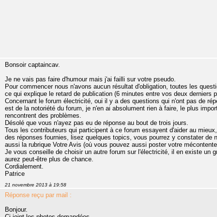
Bonsoir captaincav.
Je ne vais pas faire d'humour mais j'ai failli sur votre pseudo.
Pour commencer nous n'avons aucun résultat d'obligation, toutes les questi
ce qui explique le retard de publication (6 minutes entre vos deux derniers p
Concernant le forum électricité, oui il y a des questions qui n'ont pas de répo
est de la notoriété du forum, je n'en ai absolument rien à faire, le plus impo
rencontrent des problèmes.
Désolé que vous n'ayez pas eu de réponse au bout de trois jours.
Tous les contributeurs qui participent à ce forum essayent d'aider au mieux,
des réponses fournies, lisez quelques topics, vous pourrez y constater d
aussi la rubrique Votre Avis (où vous pouvez aussi poster votre mécontentem
Je vous conseille de choisir un autre forum sur l'électricité, il en existe u
aurez peut-être plus de chance.
Cordialement.
Patrice
21 novembre 2013 à 19:58
Réponse reçu par mail :
Bonjour.
Ci-joint les photos demandées.