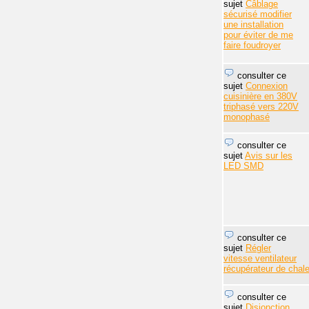
sujet
Câblage
sécurisé modifier
une installation
pour éviter de me
faire foudroyer
consulter ce
sujet
Connexion
cuisinière en 380V
triphasé vers 220V
monophasé
consulter ce
sujet
Avis sur les
LED SMD
consulter ce
sujet
Régler
vitesse ventilateur
récupérateur de chale
consulter ce
sujet
Disjonction