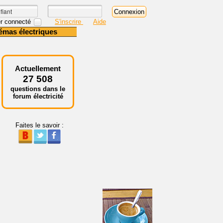
r connecté
S'inscrire
Aide
émas électriques
Actuellement
27 508
questions dans le
forum électricité
Faites le savoir :