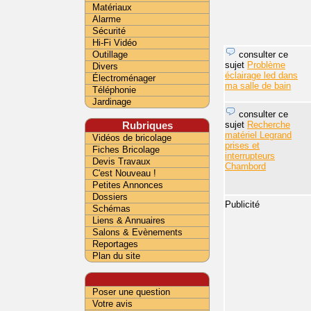
Matériaux
Alarme
Sécurité
Hi-Fi Vidéo
consulter ce
Outillage
sujet
Problème
Divers
éclairage led dans
Électroménager
ma salle de bain
Téléphonie
Jardinage
consulter ce
sujet
Recherche
Rubriques
matériel Legrand
Vidéos de bricolage
prises et
Fiches Bricolage
interrupteurs
Devis Travaux
Chambord
C'est Nouveau !
Petites Annonces
Dossiers
Publicité
Schémas
Liens & Annuaires
Salons & Evènements
Reportages
Plan du site
Poser une question
Votre avis