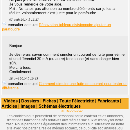
Je vous remercie de votre aide.
P.S : Ne faites pas attention au nombre d’éléments car je les ai
réduits volontairement c'est juste pour le parafoudre.
07 août 2014 à 16:17
consulter ce sujet
Rénovation tableau divisionnaire ajouter un
parafoudre
Bonjour.
Je désirerais savoir comment simuler un courant de fuite pour vérifier
si un différentiel 30 mA (ou autre) fonctionne (et sans danger bien
sûr).
Merci à tous.
Cordialement.
18 avril 2014 à 10:45
consulter ce sujet
Comment simuler une fuite de courant pour tester un
différentiel
Vidéos
|
Dossiers
|
Fiches
|
Toute l'électricité
|
Fabricants
|
Articles
|
Images
|
Schémas électriques
© Bricovidéo
Les cookies nous permettent de personnaliser le contenu et les annonces,
d'offrir des fonctionnalités relatives aux médias sociaux et d'analyser notre
trafic. Nous partageons également des informations sur l'utilisation de notre
site avec nos partenaires de médias sociaux, de publicité et d'analyse, qui