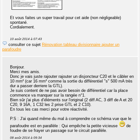
Et vous faites un super travail pour cet aide (non négligeable)
spontané.
Cordialement.
10 août 2014 à 07:43
consulter ce sujet
Rénovation tableau divisionnaire ajouter un
parafoudre
Bonjour.
Merci mes amis.
Donc je vais juste rajouter rajouter un disjoncteur C20 et le câbler en
10 mm² (car 16 mm² comme la sortie du différentiel "s" 500 mA très
dur a passer derriere la GTL).
Je suis content de ne pas avoir besoin de différentiel car la place
commence va manquer sur la rangée n°1.
Bien sûr j'ai plus d’éléments sur l'original (2 diff AC, 3 diff de A et 20
C20, 9 16A, 1 C32 les 2 prise GTL et 2 C10).
En tous les cas merci pour votre réactivité.
P.S : J'ai quand même du mal à comprendre ce schéma vue que le
parafoudre est en parallèle : Qui empêche la petite vicieuse
de
foudre de se frayer un passage sur le circuit parallèle.
08 août 2014 à 09:34