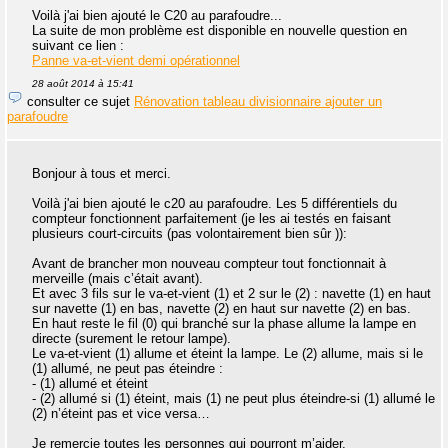
Voilà j'ai bien ajouté le C20 au parafoudre...
La suite de mon problème est disponible en nouvelle question en
suivant ce lien :
Panne va-et-vient demi opérationnel
28 août 2014 à 15:41
consulter ce sujet
Rénovation tableau divisionnaire ajouter un
parafoudre
Bonjour à tous et merci.
Voilà j'ai bien ajouté le c20 au parafoudre. Les 5 différentiels du
compteur fonctionnent parfaitement (je les ai testés en faisant
plusieurs court-circuits (pas volontairement bien sûr )):
Avant de brancher mon nouveau compteur tout fonctionnait à
merveille (mais c’était avant).
Et avec 3 fils sur le va-et-vient (1) et 2 sur le (2) : navette (1) en haut
sur navette (1) en bas, navette (2) en haut sur navette (2) en bas.
En haut reste le fil (0) qui branché sur la phase allume la lampe en
directe (surement le retour lampe).
Le va-et-vient (1) allume et éteint la lampe. Le (2) allume, mais si le
(1) allumé, ne peut pas éteindre :
- (1) allumé et éteint
- (2) allumé si (1) éteint, mais (1) ne peut plus éteindre-si (1) allumé le
(2) n’éteint pas et vice versa…
Je remercie toutes les personnes qui pourront m’aider.