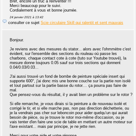
Bref, encore un truc à réinventer !!!
Merci beaucoup pour le suivi.
Cordialement à vous et bonne journée.
24 janvier 2021 à 13:42
consulter ce sujet
Scie circulaire Skill qui ralentit et sent mauvais
Bonjour.
Je reviens avec des mesures du stator... alors avec l'ohmmètre c'est
évident, sur l'ensemble des sections du rouleau où passe les
charbons, chaque contact cote à cote (tuto sur Youtube trouvé), la
mesure donne toujours 0.05 sauf sur trois sections qui donnent
0.04/0.03/0.03...
J'ai aussi trouvé un fond de bombe de peinture spéciale insert qui
supporte 600°, j'ai donc mis une bonne couche sur la partie non isolé
et tout partout sur la partie basse du rotor.... ça pourra pas faire de
mal.
Que pensez-vous du résultat, il y avait bien un problème sur le rotor ?
Si elle remarche, je vous dirais si la peinture a de nouveau isolé et
corrigé le tir, et si elle marche pas, non pas direction déchetterie, ou
je la vendrais pas cher sur leboncoin pour aider quelqu’un qui aurait
besoin de pièce, ou je trouve le rotor moi-même d'occasion, ou je
vais tenter d'en faire une scie de table en mettant un autre moteur sur
l'axe existant... mais par principe, je ne jette rien.
Merci pour votre aide et votre réponse.