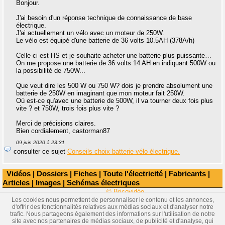
Bonjour.
J'ai besoin d'un réponse technique de connaissance de base
électrique.
J'ai actuellement un vélo avec un moteur de 250W.
Le vélo est équipé d'une batterie de 36 volts 10.5AH (378A/h)
Celle ci est HS et je souhaite acheter une batterie plus puissante…
On me propose une batterie de 36 volts 14 AH en indiquant 500W ou
la possibilité de 750W...
Que veut dire les 500 W ou 750 W? dois je prendre absolument une
batterie de 250W en imaginant que mon moteur fait 250W.
Où est-ce qu'avec une batterie de 500W, il va tourner deux fois plus
vite ? et 750W, trois fois plus vite ?
Merci de précisions claires.
Bien cordialement, castorman87
09 juin 2020 à 23:31
consulter ce sujet
Conseils choix batterie vélo électrique.
Vidéos
|
Dossiers
|
Fiches
|
Toute l'électricité
|
Fabricants
|
Articles
|
Images
|
Schémas électriques
© Bricovidéo
Les cookies nous permettent de personnaliser le contenu et les annonces,
d'offrir des fonctionnalités relatives aux médias sociaux et d'analyser notre
trafic. Nous partageons également des informations sur l'utilisation de notre
site avec nos partenaires de médias sociaux, de publicité et d'analyse, qui