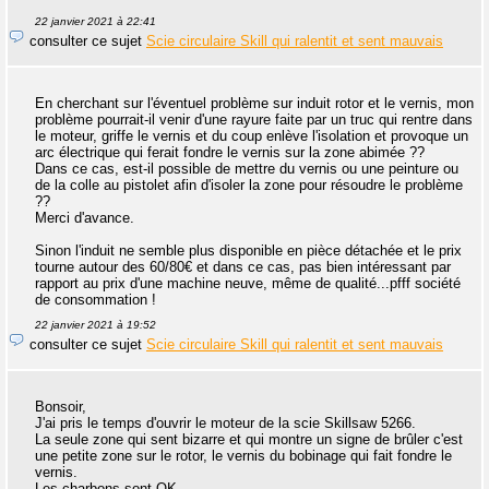
22 janvier 2021 à 22:41
consulter ce sujet
Scie circulaire Skill qui ralentit et sent mauvais
En cherchant sur l'éventuel problème sur induit rotor et le vernis, mon
problème pourrait-il venir d'une rayure faite par un truc qui rentre dans
le moteur, griffe le vernis et du coup enlève l'isolation et provoque un
arc électrique qui ferait fondre le vernis sur la zone abimée ??
Dans ce cas, est-il possible de mettre du vernis ou une peinture ou
de la colle au pistolet afin d'isoler la zone pour résoudre le problème
??
Merci d'avance.
Sinon l'induit ne semble plus disponible en pièce détachée et le prix
tourne autour des 60/80€ et dans ce cas, pas bien intéressant par
rapport au prix d'une machine neuve, même de qualité...pfff société
de consommation !
22 janvier 2021 à 19:52
consulter ce sujet
Scie circulaire Skill qui ralentit et sent mauvais
Bonsoir,
J'ai pris le temps d'ouvrir le moteur de la scie Skillsaw 5266.
La seule zone qui sent bizarre et qui montre un signe de brûler c'est
une petite zone sur le rotor, le vernis du bobinage qui fait fondre le
vernis.
Les charbons sont OK.