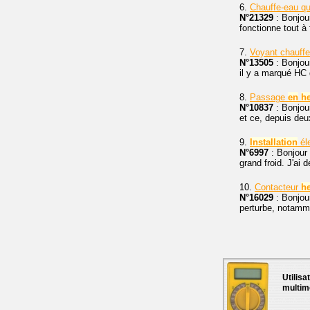
6.
Chauffe-eau q
N°21329
: Bonjou
fonctionne tout à 
7.
Voyant chauff
N°13505
: Bonjou
il y a marqué HC 
8.
Passage
en
h
N°10837
: Bonjou
et ce, depuis deu
9.
Installation
él
N°6997
: Bonjour
grand froid. J'ai 
10.
Contacteur
h
N°16029
: Bonjour.
perturbe, notamme
Utilisa
multim