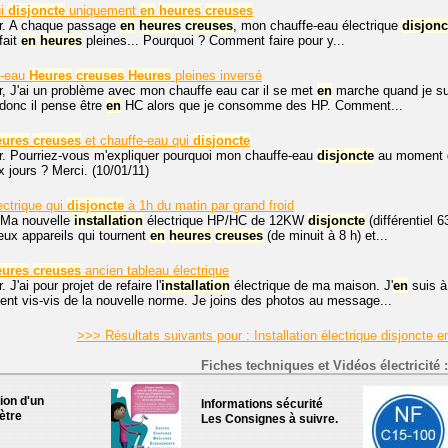
ui
disjoncte
uniquement
en
heures
creuses
r. A chaque passage
en
heures
creuses
, mon chauffe-eau électrique
disjonc
fait
en
heures
pleines... Pourquoi ? Comment faire pour y...
e-eau
Heures
creuses
Heures
pleines inversé
r, J'ai un problème avec mon chauffe eau car il se met
en
marche quand je s
donc il pense être
en
HC alors que je consomme des HP. Comment...
eures
creuses
et chauffe-eau qui
disjoncte
r. Pourriez-vous m'expliquer pourquoi mon chauffe-eau
disjoncte
au moment 
x jours ? Merci. (10/01/11)
ectrique qui
disjoncte
à 1h du matin par grand froid
 Ma nouvelle
installation
électrique HP/HC de 12KW
disjoncte
(différentiel 
deux appareils qui tournent
en
heures
creuses
(de minuit à 8 h) et...
eures
creuses
ancien tableau électrique
 J'ai pour projet de refaire l'
installation
électrique de ma maison. J'
en
suis à
nt vis-vis de la nouvelle norme. Je joins des photos au message...
>>> Résultats suivants pour : Installation électrique disjoncte
Fiches techniques et Vidéos électricité :
tion d'un
Informations sécurité
ètre
Les Consignes à suivre.