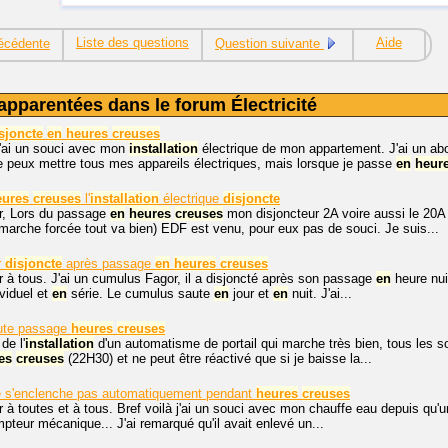
Liste des questions
Aide
écédente
Question suivante
apparentées dans le forum Électricité
sjoncte
en
heures
creuses
j'ai un souci avec mon
installation
électrique de mon appartement. J'ai un
e peux mettre tous mes appareils électriques, mais lorsque je passe
en
heur
eures
creuses
l'
installation
électrique
disjoncte
r, Lors du passage
en
heures
creuses
mon disjoncteur 2A voire aussi le 20
arche forcée tout va bien) EDF est venu, pour eux pas de souci. Je suis...
r
disjoncte
après passage
en
heures
creuses
 à tous. J'ai un cumulus Fagor, il a disjoncté après son passage
en
heure nuit
viduel et
en
série. Le cumulus saute
en
jour et
en
nuit. J'ai...
aute passage
heures
creuses
de l'
installation
d'un automatisme de portail qui marche très bien, tous les so
es
creuses
(22H30) et ne peut être réactivé que si je baisse la...
e s'enclenche pas automatiquement pendant
heures
creuses
 à toutes et à tous. Bref voilà j'ai un souci avec mon chauffe eau depuis qu'
teur mécanique... J'ai remarqué qu'il avait enlevé un...