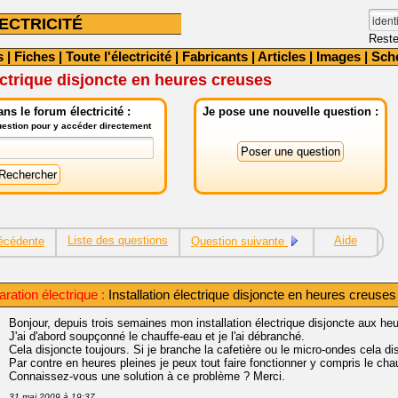
ECTRICITÉ
Reste
s
|
Fiches
|
Toute l'électricité
|
Fabricants
|
Articles
|
Images
|
Sch
lectrique disjoncte en heures creuses
ns le forum électricité :
Je pose une nouvelle question :
question pour y accéder directement
Liste des questions
Aide
écédente
Question suivante
ration électrique :
Installation électrique disjoncte en heures creuses
Bonjour, depuis trois semaines mon installation électrique disjoncte aux he
J'ai d'abord soupçonné le chauffe-eau et je l'ai débranché.
Cela disjoncte toujours. Si je branche la cafetière ou le micro-ondes cela di
Par contre en heures pleines je peux tout faire fonctionner y compris le ch
Connaissez-vous une solution à ce problème ? Merci.
31 mai 2009 à 19:37