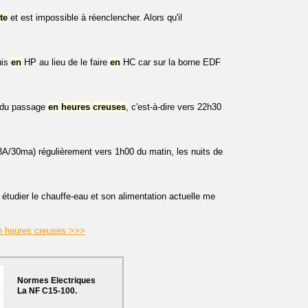
te
et est impossible à réenclencher. Alors qu'il
uis
en
HP au lieu de le faire
en
HC car sur la borne EDF
du passage
en
heures
creuses
, c'est-à-dire vers 22h30
63A/30ma) régulièrement vers 1h00 du matin, les nuits de
 étudier le chauffe-eau et son alimentation actuelle me
 en heures creuses >>>
Normes Electriques
La NF C15-100.