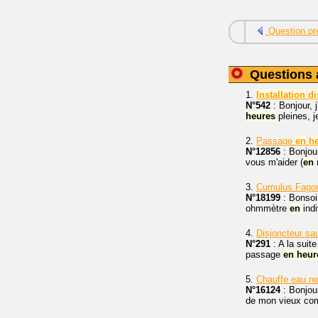
Question pr
Questions 
1.
Installation
di
N°542
: Bonjour, 
heures
pleines, j
2.
Passage
en
h
N°12856
: Bonjou
vous m'aider (
en
m
3.
Cumulus Fago
N°18199
: Bonsoir
ohmmètre
en
indi
4.
Disjoncteur s
N°291
: A la suite 
passage
en
heur
5.
Chauffe eau n
N°16124
: Bonjour
de mon vieux comp