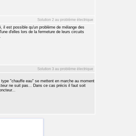
Solution 2 au problème électrique
té, il est possible qu'un problème de mélange des
'une d'elles lors de la fermeture de leurs circuits
.
Solution 3 au problème électrique
du type "chauffe eau" se mettent en marche au moment
teur ne suit pas... Dans ce cas précis il faut soit
ncteur...