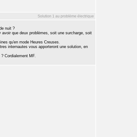
Solution 1 au problème électrique
de nuit ?
 y avoir que deux problèmes, soit une surcharge, soit
leines qu'en mode Heures Creuses.
res internautes vous apporteront une solution, en
on ? Cordialement MF.