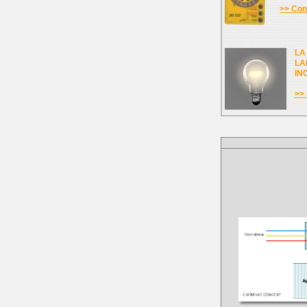
>> Cons
LA
LA
IN
>> 