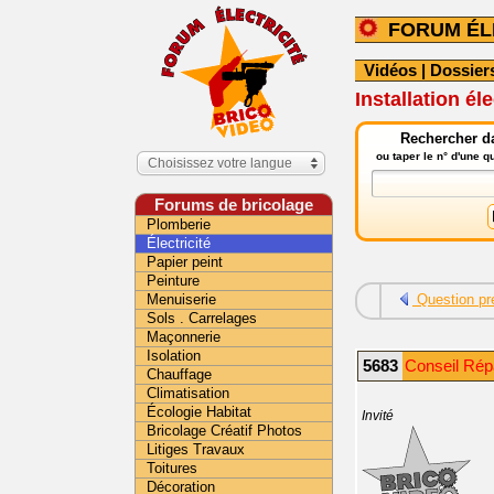
FORUM ÉL
Vidéos
|
Dossier
Installation é
Rechercher da
ou taper le n° d'une 
Choisissez votre langue
Forums de bricolage
Plomberie
Électricité
Papier peint
Peinture
Menuiserie
Question pr
Sols . Carrelages
Maçonnerie
Isolation
5683
Conseil Répa
Chauffage
Climatisation
Écologie Habitat
Invité
Bricolage Créatif Photos
Litiges Travaux
Toitures
Décoration