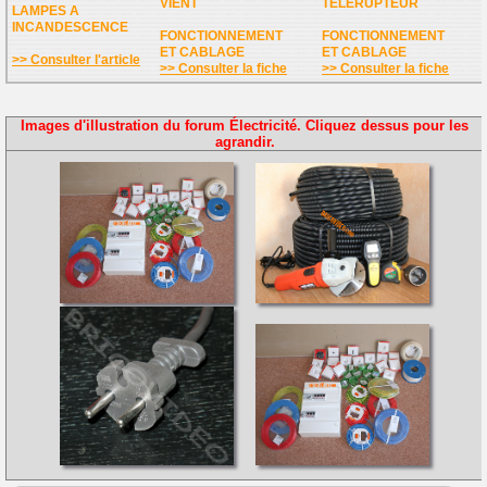
VIENT
TELERUPTEUR
LAMPES A
INCANDESCENCE
FONCTIONNEMENT
FONCTIONNEMENT
ET CABLAGE
ET CABLAGE
>> Consulter l'article
>> Consulter la fiche
>> Consulter la fiche
Images d'illustration du forum Électricité. Cliquez dessus pour les
agrandir.