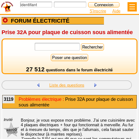
S'inscrire
Aide
FORUM ÉLECTRICITÉ
Prise 32A pour plaque de cuisson sous alimentée
27 512
questions dans le
forum électricité
Liste des questions
3119
Problèmes électrique :
Prise 32A pour plaque de cuisson
sous alimentée
Invité
Bonjour, je vous expose mon problème. J'ai une cuisinière avec
4 plaques électriques + four qui fonctionnait à merveille. Au fur
et à mesure du temps, dès que je l'allumais, cela faisait sauter
le disjoncteur (à maintes reprises).
J'appelle le SAV qui me dit que ce sont les commutateurs qui