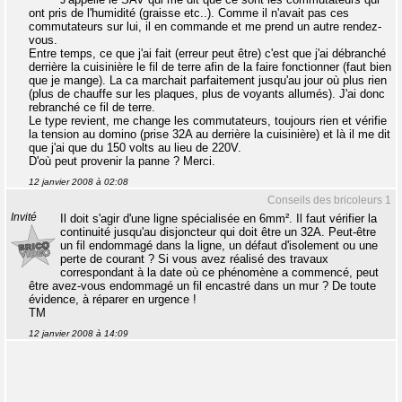
ont pris de l'humidité (graisse etc..). Comme il n'avait pas ces
commutateurs sur lui, il en commande et me prend un autre rendez-
vous.
Entre temps, ce que j'ai fait (erreur peut être) c'est que j'ai débranché
derrière la cuisinière le fil de terre afin de la faire fonctionner (faut bien
que je mange). La ca marchait parfaitement jusqu'au jour où plus rien
(plus de chauffe sur les plaques, plus de voyants allumés). J'ai donc
rebranché ce fil de terre.
Le type revient, me change les commutateurs, toujours rien et vérifie
la tension au domino (prise 32A au derrière la cuisinière) et là il me dit
que j'ai que du 150 volts au lieu de 220V.
D'où peut provenir la panne ? Merci.
12 janvier 2008 à 02:08
Conseils des bricoleurs 1
Invité
Il doit s'agir d'une ligne spécialisée en 6mm². Il faut vérifier la
continuité jusqu'au disjoncteur qui doit être un 32A. Peut-être
un fil endommagé dans la ligne, un défaut d'isolement ou une
perte de courant ? Si vous avez réalisé des travaux
correspondant à la date où ce phénomène a commencé, peut
être avez-vous endommagé un fil encastré dans un mur ? De toute
évidence, à réparer en urgence !
TM
12 janvier 2008 à 14:09