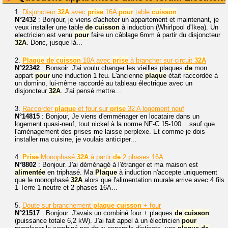
1.
Disjoncteur
32A
avec
prise
16A
pour
table
cuisson
N°2432
: Bonjour, je viens d'acheter un appartement et maintenant, je
veux installer une table
de
cuisson
à induction (Whirlpool d'Ikea). Un
electricien est venu
pour
faire un câblage 6mm à partir du disjoncteur
32A
. Donc, jusque là...
2.
Plaque
de
cuisson
10A avec
prise
à brancher sur circuit
32A
N°22342
: Bonsoir. J'ai voulu changer les vieilles plaques
de
mon
appart
pour
une induction 1 feu. L'ancienne
plaque
était raccordée à
un domino, lui-même raccordé au tableau électrique avec un
disjoncteur
32A
. J'ai pensé mettre...
3.
Raccorder
plaque
et four sur
prise
32 A logement neuf
N°14815
: Bonjour, Je viens d'emménager en locataire dans un
logement quasi-neuf, tout nickel à la norme NF-C 15-100... sauf que
l'aménagement des prises me laisse perplexe. Et comme je dois
installer ma cuisine, je voulais anticiper...
4.
Prise
Monophasé
32A
à partir
de
2 phases 16A
N°8802
: Bonjour. J'ai déménagé à l'étranger et ma maison est
alimentée
en triphasé. Ma
Plaque
à induction n'accepte uniquement
que le monophasé
32A
alors que l'alimentation murale arrive avec 4 fils
1 Terre 1 neutre et 2 phases 16A...
5.
Doute sur branchement
plaque
cuisson
+ four
N°21517
: Bonjour. J'avais un combiné four + plaques
de
cuisson
(puissance totale 6,2 kW). J'ai fait appel à un électricien
pour