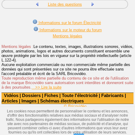
Liste des questions
Informations sur le forum Électricité
Informations sur le moteur du forum
Mentions légales
Mentions légales :
Le contenu, textes, images, illustrations sonores, vidéos,
photos, animations, logos et autres documents constituent ensemble une
œuvre protégée par les lois en vigueur sur la propriété intellectuelle (article
L.122-4).
Aucune exploitation commerciale ou non commerciale même partielle des
données qui sont présentées sur ce site ne pourra être effectuée sans
l'accord préalable et écrit de la SARL Bricovidéo.
Toute reproduction même partielle du contenu de ce site et de l'utilisation
de la marque Bricovidéo sans autorisation sont interdites et donneront suite
à des poursuites.
>> Lire la suite
Vidéos
|
Dossiers
|
Fiches
|
Toute l'électricité
|
Fabricants
|
Articles
|
Images
|
Schémas électriques
© Bricovidéo
Les cookies nous permettent de personnaliser le contenu et les annonces,
d'offrir des fonctionnalités relatives aux médias sociaux et d'analyser notre
trafic. Nous partageons également des informations sur l'utilisation de notre
site avec nos partenaires de médias sociaux, de publicité et d'analyse, qui
peuvent combiner celles-ci avec d'autres informations que vous leur avez
fournies ou qu'ils ont collectées lors de votre utilisation de leurs services.