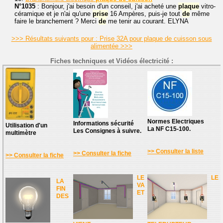
N°1035
: Bonjour, j'ai besoin d'un conseil, j'ai acheté une
plaque
vitro-
céramique et je n'ai qu'une
prise
16 Ampères, puis-je tout
de
même
faire le branchement ? Merci
de
me tenir au courant. ELYNA
>>> Résultats suivants pour : Prise 32A pour plaque de cuisson sous
alimentée >>>
Fiches techniques et Vidéos électricité :
Normes Electriques
Informations sécurité
Utilisation d'un
La NF C15-100.
Les Consignes à suivre.
multimètre
>> Consulter la liste
>> Consulter la fiche
>> Consulter la fiche
LE
LE
LA
VA
FIN
ET
DES