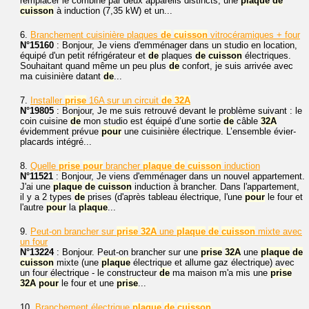
remplacer le combiné par deux appareils distincts, une
plaque
de
cuisson
à induction (7,35 kW) et un...
6.
Branchement cuisinière plaques
de
cuisson
vitrocéramiques + four
N°15160
: Bonjour, Je viens d'emménager dans un studio en location,
équipé d'un petit réfrigérateur et
de
plaques
de
cuisson
électriques.
Souhaitant quand même un peu plus
de
confort, je suis arrivée avec
ma cuisinière datant
de
...
7.
Installer
prise
16A sur un circuit
de
32A
N°19805
: Bonjour, Je me suis retrouvé devant le problème suivant : le
coin cuisine
de
mon studio est équipé d’une sortie
de
câble
32A
évidemment prévue
pour
une cuisinière électrique. L’ensemble évier-
placards intégré...
8.
Quelle
prise
pour
brancher
plaque
de
cuisson
induction
N°11521
: Bonjour, Je viens d'emménager dans un nouvel appartement.
J'ai une
plaque
de
cuisson
induction à brancher. Dans l'appartement,
il y a 2 types
de
prises (d'après tableau électrique, l'une
pour
le four et
l'autre
pour
la
plaque
...
9.
Peut-on brancher sur
prise
32A
une
plaque
de
cuisson
mixte avec
un four
N°13224
: Bonjour. Peut-on brancher sur une
prise
32A
une
plaque
de
cuisson
mixte (une
plaque
électrique et allume gaz électrique) avec
un four électrique - le constructeur
de
ma maison m'a mis une
prise
32A
pour
le four et une
prise
...
10.
Branchement électrique
plaque
de
cuisson