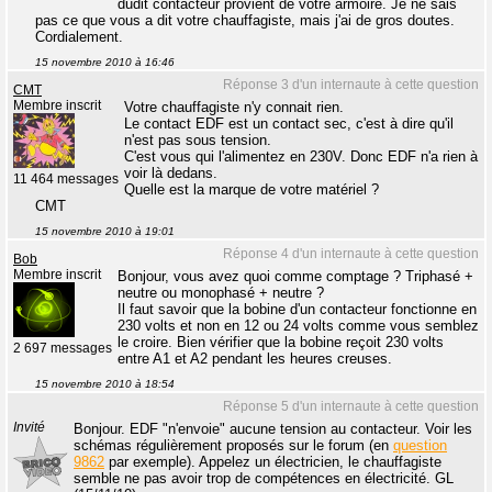
dudit contacteur provient de votre armoire. Je ne sais
pas ce que vous a dit votre chauffagiste, mais j'ai de gros doutes.
Cordialement.
15 novembre 2010 à 16:46
Réponse 3 d'un internaute à cette question
CMT
Membre inscrit
Votre chauffagiste n'y connait rien.
Le contact EDF est un contact sec, c'est à dire qu'il
n'est pas sous tension.
C'est vous qui l'alimentez en 230V. Donc EDF n'a rien à
voir là dedans.
11 464 messages
Quelle est la marque de votre matériel ?
CMT
15 novembre 2010 à 19:01
Réponse 4 d'un internaute à cette question
Bob
Membre inscrit
Bonjour, vous avez quoi comme comptage ? Triphasé +
neutre ou monophasé + neutre ?
Il faut savoir que la bobine d'un contacteur fonctionne en
230 volts et non en 12 ou 24 volts comme vous semblez
le croire. Bien vérifier que la bobine reçoit 230 volts
2 697 messages
entre A1 et A2 pendant les heures creuses.
15 novembre 2010 à 18:54
Réponse 5 d'un internaute à cette question
Invité
Bonjour. EDF "n'envoie" aucune tension au contacteur. Voir les
schémas régulièrement proposés sur le forum (en
question
9862
par exemple). Appelez un électricien, le chauffagiste
semble ne pas avoir trop de compétences en électricité. GL