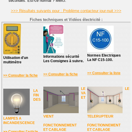
secondes. Est-ce normal ? Merci.
>>> Résultats suivants pour : Problème contacteur jour-nuit >>>
Fiches techniques et Vidéos électricité :
Normes Electriques
Informations sécurité
Utilisation d'un
La NF C15-100.
Les Consignes à suivre.
multimètre
>> Consulter la liste
>> Consulter la fiche
>> Consulter la fiche
LE
LE
LA
VA
FIN
ET
DES
VIENT
TELERUPTEUR
LAMPES A
INCANDESCENCE
FONCTIONNEMENT
FONCTIONNEMENT
ET CABLAGE
ET CABLAGE
>> Consulter l'article