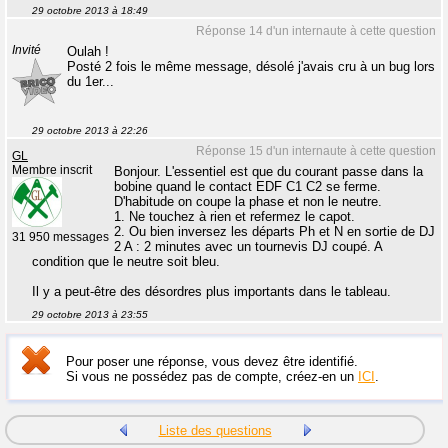
29 octobre 2013 à 18:49
Réponse 14 d'un internaute à cette question
Invité
Oulah !
Posté 2 fois le même message, désolé j'avais cru à un bug lors
du 1er...
29 octobre 2013 à 22:26
Réponse 15 d'un internaute à cette question
GL
Membre inscrit
Bonjour. L'essentiel est que du courant passe dans la
bobine quand le contact EDF C1 C2 se ferme.
D'habitude on coupe la phase et non le neutre.
1. Ne touchez à rien et refermez le capot.
2. Ou bien inversez les départs Ph et N en sortie de DJ
31 950 messages
2 A : 2 minutes avec un tournevis DJ coupé. A
condition que le neutre soit bleu.
Il y a peut-être des désordres plus importants dans le tableau.
29 octobre 2013 à 23:55
Pour poser une réponse, vous devez être identifié.
Si vous ne possédez pas de compte, créez-en un
ICI
.
Liste des questions