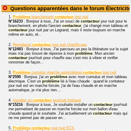
Questions apparentées dans le forum Électricité
1.
Problème
branchement
contacteur
jour nuit
N°16233
: Bonjour à tous, J'ai un souci de
contacteur
jour nuit pour le
branchement, en photo l'ancien
contacteur
, j'ai changé mon tableau et
contacteur
jour nuit par un Legrand, mais il reste toujours en marche
même en auto, et...
2.
Remplacer
contacteur
jour nuit chauffe-eau
N°12483
: Bonjour à tous, J'ai parcouru un peu la littérature sur le sujet
mais n'ai pas trouvé de réponse à mon
problème
. Mon ancien
contacteur
jour/nuit pour chauffe eau s'est mis à vibrer et ronfler
ronronner de façon...
3.
Problème
cumulus marche automatique
contacteur
jour nuit
N°2590
: Bonjour, j'ai un
problème
avec mon cumulus et mon tableau
électrique. C'est un
problème
lié à l'eau chaude : quand le contateur
jour nuit est en marche forcée, j'ai de l'eau chaude et en marche
automatique, je n'ai plus rien....
4.
Installer un
contacteur
jour/nuit triphasé
N°15216
: Bonjour à tous, Je souhaite installer un
contacteur
jour/nuit
me permettant de passer en marche forcée sur mon ballon d'eau
chaude quand je le souhaite. J'ai actuellement un
contacteur
mais qui
ne me permet pas de passer en...
5.
Problème
contacteur
jour nuit ECS