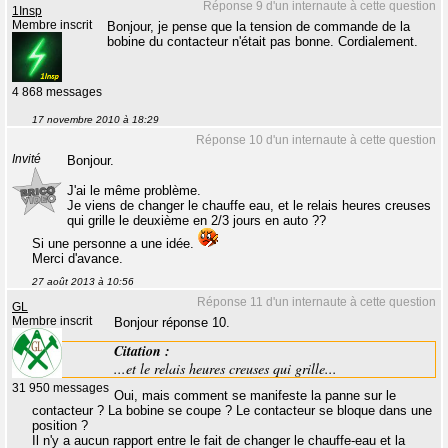
Réponse 9 d'un internaute à cette question
1Insp
Membre inscrit
Bonjour, je pense que la tension de commande de la
bobine du contacteur n'était pas bonne. Cordialement.
4 868 messages
17 novembre 2010 à 18:29
Réponse 10 d'un internaute à cette question
Invité
Bonjour.
J'ai le même problème.
Je viens de changer le chauffe eau, et le relais heures creuses
qui grille le deuxième en 2/3 jours en auto ??
Si une personne a une idée.
Merci d'avance.
27 août 2013 à 10:56
Réponse 11 d'un internaute à cette question
GL
Membre inscrit
Bonjour réponse 10.
Citation :
...et le relais heures creuses qui grille...
31 950 messages
Oui, mais comment se manifeste la panne sur le
contacteur ? La bobine se coupe ? Le contacteur se bloque dans une
position ?
Il n'y a aucun rapport entre le fait de changer le chauffe-eau et la