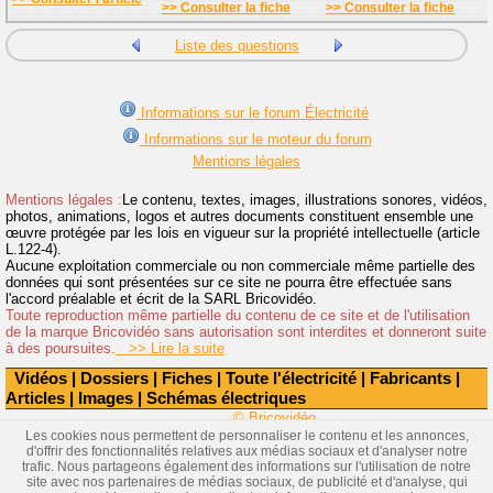
>> Consulter la fiche
>> Consulter la fiche
Liste des questions
Informations sur le forum Électricité
Informations sur le moteur du forum
Mentions légales
Mentions légales :
Le contenu, textes, images, illustrations sonores, vidéos,
photos, animations, logos et autres documents constituent ensemble une
œuvre protégée par les lois en vigueur sur la propriété intellectuelle (article
L.122-4).
Aucune exploitation commerciale ou non commerciale même partielle des
données qui sont présentées sur ce site ne pourra être effectuée sans
l'accord préalable et écrit de la SARL Bricovidéo.
Toute reproduction même partielle du contenu de ce site et de l'utilisation
de la marque Bricovidéo sans autorisation sont interdites et donneront suite
à des poursuites.
>> Lire la suite
Vidéos
|
Dossiers
|
Fiches
|
Toute l'électricité
|
Fabricants
|
Articles
|
Images
|
Schémas électriques
© Bricovidéo
Les cookies nous permettent de personnaliser le contenu et les annonces,
d'offrir des fonctionnalités relatives aux médias sociaux et d'analyser notre
trafic. Nous partageons également des informations sur l'utilisation de notre
site avec nos partenaires de médias sociaux, de publicité et d'analyse, qui