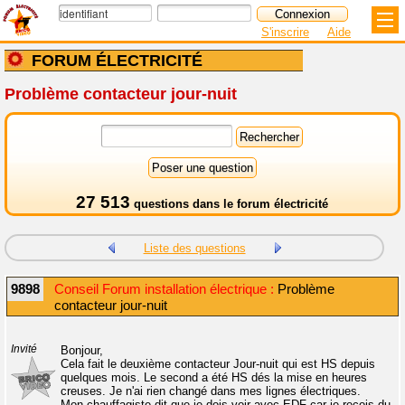
S'inscrire
Aide
FORUM ÉLECTRICITÉ
Problème contacteur jour-nuit
27 513
questions dans le
forum électricité
Liste des questions
9898
Conseil Forum installation électrique :
Problème
contacteur jour-nuit
Invité
Bonjour,
Cela fait le deuxième contacteur Jour-nuit qui est HS depuis
quelques mois. Le second a été HS dés la mise en heures
creuses. Je n'ai rien changé dans mes lignes électriques.
Mon chauffagiste dit que je dois voir avec EDF car je reçois du