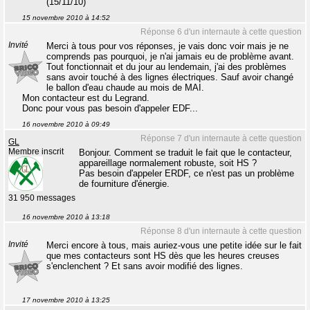
(15/11/10)
15 novembre 2010 à 14:52
Réponse 6 d'un internaute à cette question
Invité
Merci à tous pour vos réponses, je vais donc voir mais je ne
comprends pas pourquoi, je n'ai jamais eu de problème avant.
Tout fonctionnait et du jour au lendemain, j'ai des problèmes
sans avoir touché à des lignes électriques. Sauf avoir changé
le ballon d'eau chaude au mois de MAI.
Mon contacteur est du Legrand.
Donc pour vous pas besoin d'appeler EDF...
16 novembre 2010 à 09:49
Réponse 7 d'un internaute à cette question
GL
Membre inscrit
Bonjour. Comment se traduit le fait que le contacteur,
appareillage normalement robuste, soit HS ?
Pas besoin d'appeler ERDF, ce n'est pas un problème
de fourniture d'énergie.
31 950 messages
16 novembre 2010 à 13:18
Réponse 8 d'un internaute à cette question
Invité
Merci encore à tous, mais auriez-vous une petite idée sur le fait
que mes contacteurs sont HS dès que les heures creuses
s'enclenchent ? Et sans avoir modifié des lignes.
17 novembre 2010 à 13:25