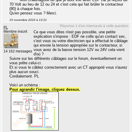
70 Volt au lieu de 12 ou 24 et c'est cela qui fait brûler le contacteur
(80) à chaque fois.
Qu'en pensez vous ? Merci.
15 novembre 2010 à 13:21
Réponse 1 d'un internaute à cette question
PL
Membre inscrit
Ce que vous dites n'est pas possible, une petite
explication s'impose : EDF ne colle qu'un contact sec,
c'est vous ou votre électricien qui a effectué le câblage
qui envoie la tension appropriée sur le contacteur, si
vous avez de la basse tension 12V ou 24V cela vient
14 162 messages
d'où ?
Suivre sur les différents câblages sur le forum, éventuellement on
vous prête celui-ci.
Et si vous le câblez correctement avec un CT approprié vous n'aurez
plus aucun souci.
Cordialement. PL
Voici un schéma :
Pour agrandir l'image, cliquez dessus.