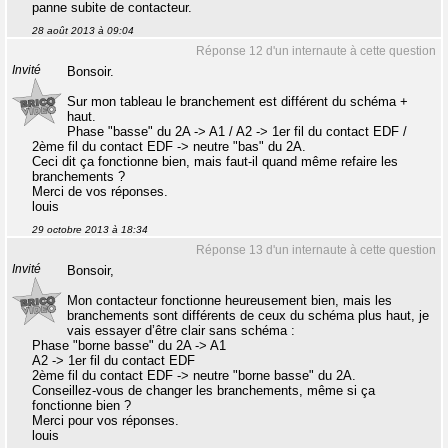
panne subite de contacteur.
28 août 2013 à 09:04
Réponse 12 d'un internaute à cette question
Invité
Bonsoir.
Sur mon tableau le branchement est différent du schéma +
haut.
Phase "basse" du 2A -> A1 / A2 -> 1er fil du contact EDF /
2ème fil du contact EDF -> neutre "bas" du 2A.
Ceci dit ça fonctionne bien, mais faut-il quand même refaire les
branchements ?
Merci de vos réponses.
louis
29 octobre 2013 à 18:34
Réponse 13 d'un internaute à cette question
Invité
Bonsoir,
Mon contacteur fonctionne heureusement bien, mais les
branchements sont différents de ceux du schéma plus haut, je
vais essayer d’être clair sans schéma :
Phase "borne basse" du 2A -> A1
A2 -> 1er fil du contact EDF
2ème fil du contact EDF -> neutre "borne basse" du 2A.
Conseillez-vous de changer les branchements, même si ça
fonctionne bien ?
Merci pour vos réponses.
louis