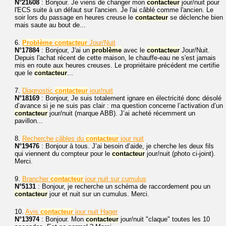
N°21608
: Bonjour. Je viens de changer mon
contacteur
jour/nuit pour
l'ECS suite à un défaut sur l'ancien. Je l'ai câblé comme l'ancien. Le
soir lors du passage en heures creuse le
contacteur
se déclenche bien
mais saute au bout de...
6.
Problème
contacteur
Jour/Nuit
N°17884
: Bonjour, J'ai un
problème
avec le
contacteur
Jour/Nuit.
Depuis l'achat récent de cette maison, le chauffe-eau ne s'est jamais
mis en route aux heures creuses. Le propriétaire précédent me certifie
que le
contacteur
...
7.
Diagnostic
contacteur
jour/nuit
N°18169
: Bonjour, Je suis totalement ignare en électricité donc désolé
d’avance si je ne suis pas clair : ma question concerne l’activation d’un
contacteur
jour/nuit (marque ABB). J’ai acheté récemment un
pavillon...
8.
Recherche câbles du
contacteur
jour nuit
N°19476
: Bonjour à tous. J’ai besoin d’aide, je cherche les deux fils
qui viennent du compteur pour le
contacteur
jour/nuit (photo ci-joint).
Merci.
9.
Brancher
contacteur
jour nuit sur cumulus
N°5131
: Bonjour, je recherche un schéma de raccordement pou un
contacteur
jour et nuit sur un cumulus. Merci.
10.
Avis
contacteur
jour nuit Hager
N°13974
: Bonjour. Mon
contacteur
jour/nuit "claque" toutes les 10