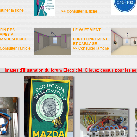
ulter la fiche
>> Consulter la fiche
 FIN DES
LE VA ET VIENT
MPES A
CANDESCENCE
FONCTIONNEMENT
ET CABLAGE
Consulter l'article
>> Consulter la fiche
Images d'illustration du forum Électricité. Cliquez dessus pour les ag