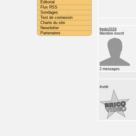
Editorial
Flux RSS
Sondages
Test de connexion
Charte du site
Newsletter
fredo2029
Partenaires
Membre inscrit
2 messages
Invité