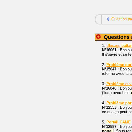
Question pr
Questions 
1.
Blocage
battan
N°16061
: Bonjou
Il s'ouvre et se 
2.
Problème
port
N°15047
: Bonjou
referme avec la t
3.
Problème
ouv
N°16846
: Bonjour
(1cm) avec bruit
4.
Problème
port
N°12553
: Bonjou
ce que ça peut pr
5.
Portail
CAME
N°12887
: Bonjour
portail
. Sous ten