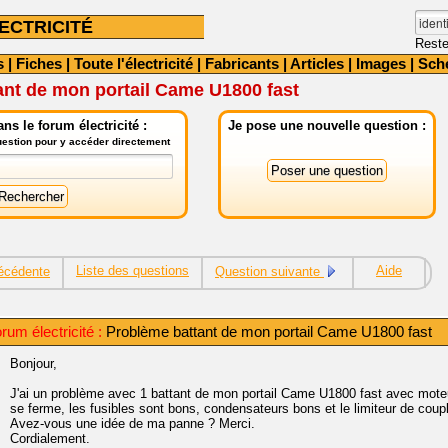
ECTRICITÉ
Reste
s
|
Fiches
|
Toute l'électricité
|
Fabricants
|
Articles
|
Images
|
Sch
ant de mon portail Came U1800 fast
ns le forum électricité :
Je pose une nouvelle question :
question pour y accéder directement
Liste des questions
Aide
écédente
Question suivante
rum électricité :
Problème battant de mon portail Came U1800 fast
Bonjour,
J'ai un problème avec 1 battant de mon portail Came U1800 fast avec moteu
se ferme, les fusibles sont bons, condensateurs bons et le limiteur de coup
Avez-vous une idée de ma panne ? Merci.
Cordialement.