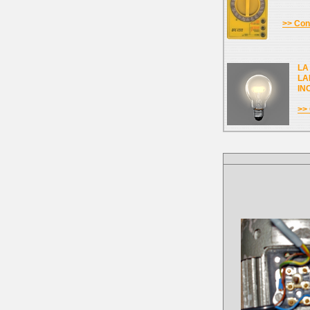
>> Cons
LA
LA
IN
>> 