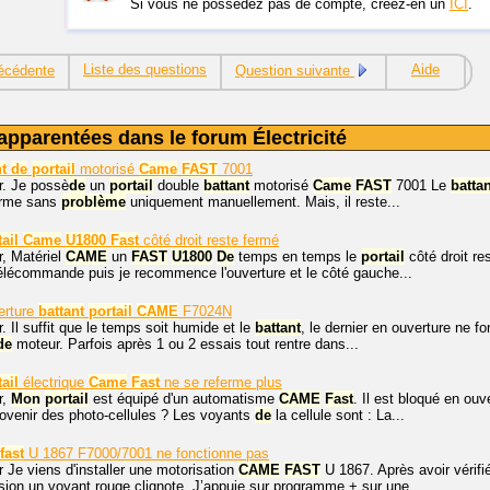
Si vous ne possédez pas de compte, créez-en un
ICI
.
Liste des questions
Aide
écédente
Question suivante
apparentées dans le forum Électricité
t
de
portail
motorisé
Came
FAST
7001
r. Je possè
de
un
portail
double
battant
motorisé
Came
FAST
7001 Le
battan
ferme sans
problème
uniquement manuellement. Mais, il reste...
ail
Came
U1800
Fast
côté droit reste fermé
r, Matériel
CAME
un
FAST
U1800
De
temps en temps le
portail
côté droit re
élécommande puis je recommence l'ouverture et le côté gauche...
erture
battant
portail
CAME
F7024N
. Il suffit que le temps soit humide et le
battant
, le dernier en ouverture ne f
de
moteur. Parfois après 1 ou 2 essais tout rentre dans...
ail
électrique
Came
Fast
ne se referme plus
r,
Mon
portail
est équipé d'un automatisme
CAME
Fast
. Il est bloqué en ou
ovenir des photo-cellules ? Les voyants
de
la cellule sont : La...
fast
U 1867 F7000/7001 ne fonctionne pas
 Je viens d'installer une motorisation
CAME
FAST
U 1867. Après avoir vérif
sion un voyant rouge clignote. J’appuie sur programme + sur une...