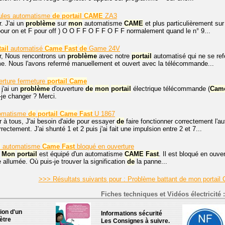
ules automatisme
de
portail
CAME
ZA3
. J'ai un
problème
sur
mon
automatisme
CAME
et plus particulièrement sur
 pour on et F pour off ) O O F F O F F O F F normalement quand le n° 9...
ail
automatisé
Came
Fast
de
Game 24V
r, Nous rencontrons un
problème
avec notre
portail
automatisé qui ne se re
me. Nous l'avons refermé manuellement et ouvert avec la télécommande...
rture fermeture
portail
Came
 j'ai un
problème
d'ouverture
de
mon
portail
électrique télécommande (
Cam
-je changer ? Merci.
omatisme
de
portail
Came
Fast
U 1867
 à tous, J'ai besoin d'aide pour essayer
de
faire fonctionner correctement l'
ctement. J'ai shunté 1 et 2 puis j'ai fait une impulsion entre 2 et 7...
l
automatisme
Came
Fast
bloqué en ouverture
.
Mon
portail
est équipé d'un automatisme
CAME
Fast
. Il est bloqué en ouve
 allumée. Où puis-je trouver la signification
de
la panne...
>>> Résultats suivants pour : Problème battant de mon portai
Fiches techniques et Vidéos électricité :
tion d'un
Informations sécurité
ètre
Les Consignes à suivre.