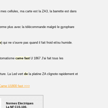
 mes cellules, ma carte est la ZA3, la barrette est dans
ferme plus avec la télécommande malgré le gyrophare
e
) qui ne s'ouvre pas quand il fait froid et/ou humide.
automatisme
came
fast
U 1867 J'ai fait tous les
rture. La Led vert
de
la platine ZA clignote rapidement et
l Came U1800 fast >>>
Normes Electriques
La NF C15-100.