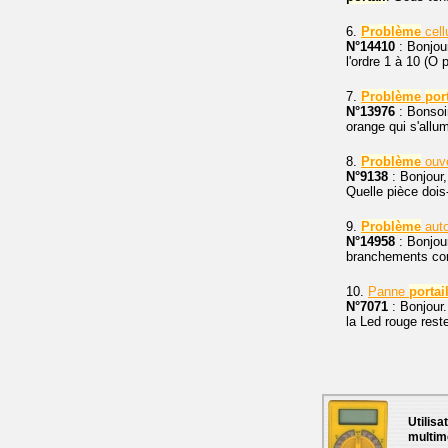
6.
Problème
cell
N°14410
: Bonjour
l'ordre 1 à 10 (O
7.
Problème
port
N°13976
: Bonsoi
orange qui s'allu
8.
Problème
ouve
N°9138
: Bonjour,
Quelle pièce dois
9.
Problème
aut
N°14958
: Bonjour
branchements corre
10.
Panne
portai
N°7071
: Bonjour
la Led rouge reste
Utilisa
multim