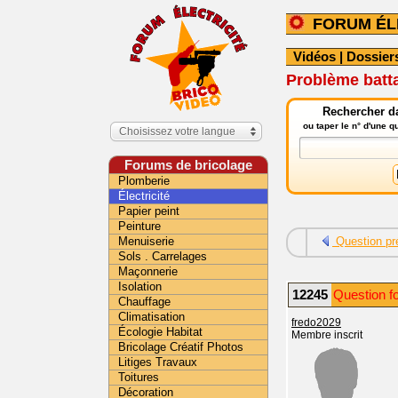
FORUM ÉL
Vidéos
|
Dossier
Problème batt
Rechercher da
ou taper le n° d'une 
Choisissez votre langue
Forums de bricolage
Plomberie
Électricité
Papier peint
Peinture
Menuiserie
Question pr
Sols . Carrelages
Maçonnerie
Isolation
12245
Question fo
Chauffage
Climatisation
fredo2029
Écologie Habitat
Membre inscrit
Bricolage Créatif Photos
Litiges Travaux
Toitures
Décoration