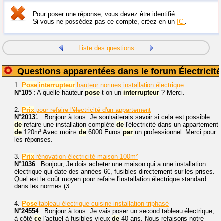
Pour poser une réponse, vous devez être identifié.
Si vous ne possédez pas de compte, créez-en un
ICI
.
Liste des questions
Questions apparentées dans le forum Électricité
1.
Pose
interrupteur
hauteur normes installation électrique
N°105
: A quelle hauteur
pose
-t-on un
interrupteur
? Merci.
2.
Prix
pour refaire l'électricité d'un appartement
N°20131
: Bonjour à tous. Je souhaiterais savoir si cela est possible
de
refaire une installation complète
de
l'électricité dans un appartement
de
120m² Avec moins
de
6000 Euros
par
un professionnel. Merci pour
les réponses.
3.
Prix
rénovation électricité maison 100m²
N°1036
: Bonjour, Je dois acheter une maison qui a une installation
électrique qui date des années 60, fusibles directement sur les prises.
Quel est le coût moyen pour refaire l'installation électrique standard
dans les normes (3...
4.
Pose
tableau électrique cuisine installation triphasé
N°24554
: Bonjour à tous. Je vais poser un second tableau électrique,
à côté
de
l'actuel à fusibles vieux
de
40 ans. Nous refaisons notre