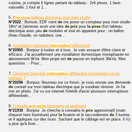
cuisine, je compte 6 lignes partant du tableau : 2x6 prises, 1 lave-
vaisselle, 1 four et 1...
5.
Prix
pose
tableau électrique pour petit studio
N°2022
: Bonsoir, EDF vient
de
me poser un compteur pour mon studio
18m² et j'aimerais avoir une idée
de
prix
pour
la
pose
d'un tableau
électrique avec peu
de
modules et tout en apparent pour : un ballon
d'eau chaude, un radiateur, une...
6.
Installation triphasée
interrupteur
différentiel
N°20905
: Bonjour à toutes et à tous. Je vais essayer d'être claire et
efficace. J'ai actuellement une installation domestique monophasée en
abonnement 9kVa. Mon projet est
de
passer en triphasé 36kVa. Mes
questions : - Pour...
7.
Comment brancher
interrupteur
différentiel monophasé sur du
triphasé ?
N°20296
: Bonjour, Nouveau sur ce forum, je vous envoie une demande
de
conseil sur mon tableau électrique que je voudrais rénover. Je l'ai
mis en photo. J'ai vu sur internet l'intérêt d'avoir plusieurs interrupteurs
différentiels...
8.
Conseils
prix
pose
luminaires et appliques
N°21930
: Bonjour. Je cherche à connaitre le
prix
approximatif (main
d'œuvre hors fourniture) pour
la
fixation et le raccordement
de
3 lustres
et 4 appliques sur des murs. Sachant que le câblage est en place, il n'y
a plus qu'à fixer...