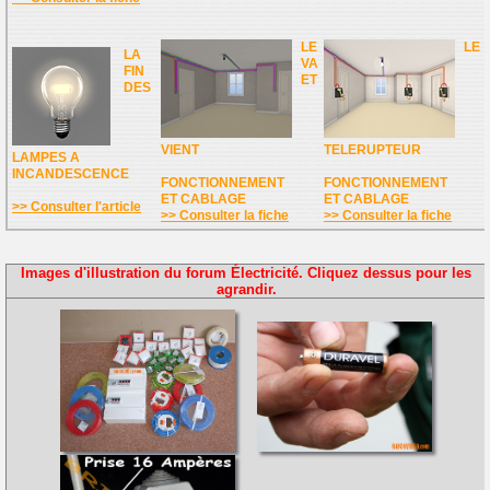
LE
LE
LA
VA
FIN
ET
DES
VIENT
TELERUPTEUR
LAMPES A
INCANDESCENCE
FONCTIONNEMENT
FONCTIONNEMENT
ET CABLAGE
ET CABLAGE
>> Consulter l'article
>> Consulter la fiche
>> Consulter la fiche
Images d'illustration du forum Électricité. Cliquez dessus pour les
agrandir.