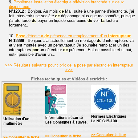
9.
Problèmes installation électrique télévision branchée sur deux
disjoncteurs
N°12912
: Bonjour, Au mois
de
Mai, suite à une panne d'électricité, j'ai
fait intervenir une société
de
dépannage plus que malhonnête, puisque
j'ai été forcé
de
payer en liquide sous peine
de
voir
la
facture
fortement...
10.
Pose
détecteur
de
présence en remplacement d'un
interrupteur
N°18888
: Bonjour. J'ai actuellement un montage
de
3 interrupteurs va
et vient montés avec un permutateur. Je souhaite remplacer un des
interrupteurs
par
un détecteur
de
présence. Est-ce possible et si oui,
est-il possible d'avoir un...
>>> Résultats suivants pour : prix de la pose par électricien interrupteur
>>>
Fiches techniques et Vidéos électricité :
Normes Electriques
Informations sécurité
Utilisation d'un
La NF C15-100.
Les Consignes à suivre.
multimètre
>> Consulter la liste
>> Consulter la fiche
>> Consulter la fiche