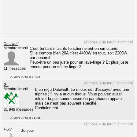
Réponse 2 du forum électricité
Datawolf
Membre inscrit
C'est tentant mais ils fonctionneront en simultané.
Si je compte bien 20A c'est 4400W en tout, soit 2200W
par appareil.
Peut-être un peu juste pour un lave-linge ? Et plus juste
encore pour un sèche-linge ?
11 messages
23 avril 2018 à 13:09
Réponse 3 du forum électricité
GL
Membre inscrit
Bien reçu Datawolf. Le mieux est d'essayer avec une
triprise ; il n'y a aucun risque. Vous pouvez aussi
relever la puissance absorbée par chaque appareil,
mais ce n'est pas souvent spécifié.
Cordialement.
31 949 messages
23 avril 2018 à 14:25
Réponse 4 du forum électricité
Invité
Bonjour.