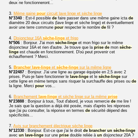
deux ne fonctionneront...
3.
Même gaine
pour
circuit lave linge et sèche linge
N°3340
: Est-il possible
de
faire passer dans une même gaine icta
de
diamètre 20 deux circuits (lave linge et sèche linge) et éventuellement
avoir une terre commune
pour
respecter le nombre
de
fil ?
4.
Disjoncteur 16A
sèche-linge
et frigo
N°506
: Bonjour. J'ai mon
sèche-linge
et mon frigo sur le même
disjoncteur 16A et rien d'autre. Je trouve que la
prise
de
mon
sèche-
linge
est chaude en fonctionnement. D'où peut provenir cet
échauffement ? Merci.
5.
Brancher
lave-linge
et
sèche-linge
sur la même ligne
N°22487
: Bonjour. J'ai une ligne au garage équipée en 2,5 avec 2
prises. Puis-je faire fonctionner le
lave-linge
et le
sèche-linge
sur
cette ligne en mème temps sans risquer la surchauffe des prises ou
de
la ligne. Merci
pour
vos...
6.
Branchement
lave-linge
et sèche linge sur la même
prise
N°23888
: Bonjour à tous, Tout d'abord, je vous remercie
de
me lire !
Je sais que la question a déjà été posée, mais d'après les réponses
que j'ai pu consulter, la réponse en termes
de
sécurité dépend des
spécificités...
7.
Avis sur branchement électrique sèche linge
N°12330
: Bonjour. Est-ce que j'ai le droit
de
brancher
un
sèche-linge
avec
un
lave-linge
sur une
prise
double reliée à
un
disjoncteur 20A ?