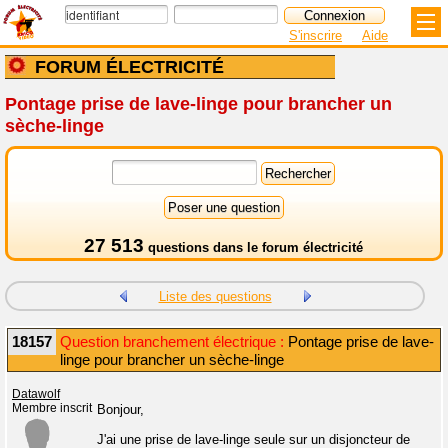
S'inscrire
Aide
FORUM ÉLECTRICITÉ
Pontage prise de lave-linge pour brancher un
sèche-linge
27 513
questions dans le
forum électricité
Liste des questions
18157
Question branchement électrique :
Pontage prise de lave-
linge pour brancher un sèche-linge
Datawolf
Membre inscrit
Bonjour,
J'ai une prise de lave-linge seule sur un disjoncteur de