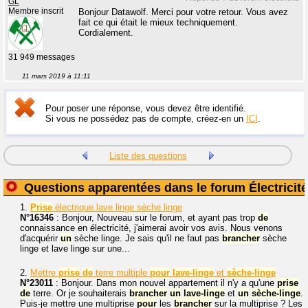
GL
Membre inscrit
Bonjour Datawolf. Merci pour votre retour. Vous avez
fait ce qui était le mieux techniquement.
Cordialement.
31 949 messages
11 mars 2019 à 11:11
Pour poser une réponse, vous devez être identifié.
Si vous ne possédez pas de compte, créez-en un
ICI
.
Liste des questions
Questions apparentées dans le forum Électricité
1.
Prise
électrique lave linge sèche linge
N°16346
: Bonjour, Nouveau sur le forum, et ayant pas trop
de
connaissance en électricité, j'aimerai avoir vos avis. Nous venons
d'acquérir
un
sèche linge. Je sais qu'il ne faut pas
brancher
sèche
linge et lave linge sur une...
2.
Mettre
prise
de
terre multiple
pour
lave-linge
et
sèche-linge
N°23011
: Bonjour. Dans mon nouvel appartement il n'y a qu'une
prise
de
terre. Or je souhaiterais
brancher
un
lave-linge
et
un
sèche-linge
.
Puis-je mettre une multiprise
pour
les
brancher
sur la multiprise ? Les