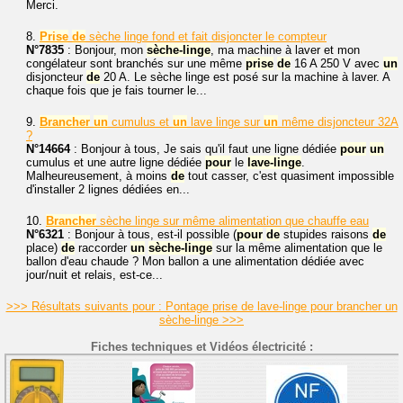
Merci.
8.
Prise
de
sèche linge fond et fait disjoncter le compteur
N°7835
: Bonjour, mon
sèche-linge
, ma machine à laver et mon
congélateur sont branchés sur une même
prise
de
16 A 250 V avec
un
disjoncteur
de
20 A. Le sèche linge est posé sur la machine à laver. A
chaque fois que je fais tourner le...
9.
Brancher
un
cumulus et
un
lave linge sur
un
même disjoncteur 32A
?
N°14664
: Bonjour à tous, Je sais qu'il faut une ligne dédiée
pour
un
cumulus et une autre ligne dédiée
pour
le
lave-linge
.
Malheureusement, à moins
de
tout casser, c'est quasiment impossible
d'installer 2 lignes dédiées en...
10.
Brancher
sèche linge sur même alimentation que chauffe eau
N°6321
: Bonjour à tous, est-il possible (
pour
de
stupides raisons
de
place)
de
raccorder
un
sèche-linge
sur la même alimentation que le
ballon d'eau chaude ? Mon ballon a une alimentation dédiée avec
jour/nuit et relais, est-ce...
>>> Résultats suivants pour : Pontage prise de lave-linge pour brancher un
sèche-linge >>>
Fiches techniques et Vidéos électricité :