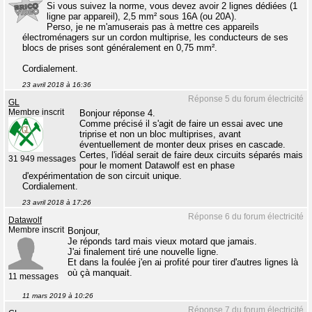
Si vous suivez la norme, vous devez avoir 2 lignes dédiées (1
ligne par appareil), 2,5 mm² sous 16A (ou 20A).
Perso, je ne m'amuserais pas à mettre ces appareils
électroménagers sur un cordon multiprise, les conducteurs de ses
blocs de prises sont généralement en 0,75 mm².
Cordialement.
23 avril 2018 à 16:36
Réponse 5 du forum électricité
GL
Membre inscrit
Bonjour réponse 4.
Comme précisé il s'agit de faire un essai avec une
triprise et non un bloc multiprises, avant
éventuellement de monter deux prises en cascade.
Certes, l'idéal serait de faire deux circuits séparés mais
31 949 messages
pour le moment Datawolf est en phase
d'expérimentation de son circuit unique.
Cordialement.
23 avril 2018 à 17:26
Réponse 6 du forum électricité
Datawolf
Membre inscrit
Bonjour,
Je réponds tard mais vieux motard que jamais.
J'ai finalement tiré une nouvelle ligne.
Et dans la foulée j'en ai profité pour tirer d'autres lignes là
où çà manquait.
11 messages
11 mars 2019 à 10:26
Réponse 7 du forum électricité