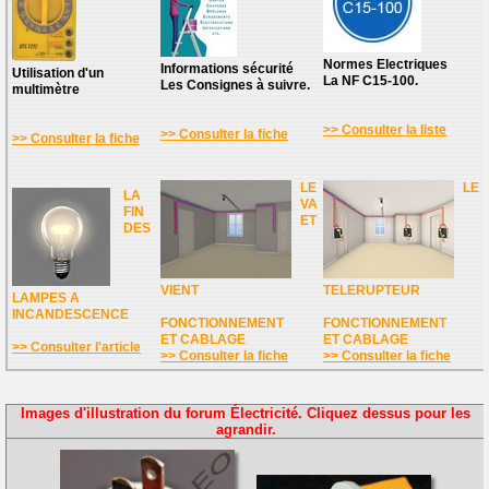
Normes Electriques
Informations sécurité
Utilisation d'un
La NF C15-100.
Les Consignes à suivre.
multimètre
>> Consulter la liste
>> Consulter la fiche
>> Consulter la fiche
LE
LE
LA
VA
FIN
ET
DES
VIENT
TELERUPTEUR
LAMPES A
INCANDESCENCE
FONCTIONNEMENT
FONCTIONNEMENT
ET CABLAGE
ET CABLAGE
>> Consulter l'article
>> Consulter la fiche
>> Consulter la fiche
Images d'illustration du forum Électricité. Cliquez dessus pour les
agrandir.