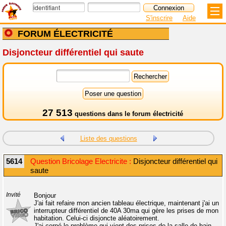
S'inscrire
Aide
FORUM ÉLECTRICITÉ
Disjoncteur différentiel qui saute
27 513
questions dans le
forum électricité
Liste des questions
5614
Question Bricolage Electricite :
Disjoncteur différentiel qui
saute
Invité
Bonjour
J'ai fait refaire mon ancien tableau électrique, maintenant j'ai un
interrupteur différentiel de 40A 30ma qui gère les prises de mon
habitation. Celui-ci disjoncte aléatoirement.
J'ai cerné le problème qui vient des prises de la salle de bain.