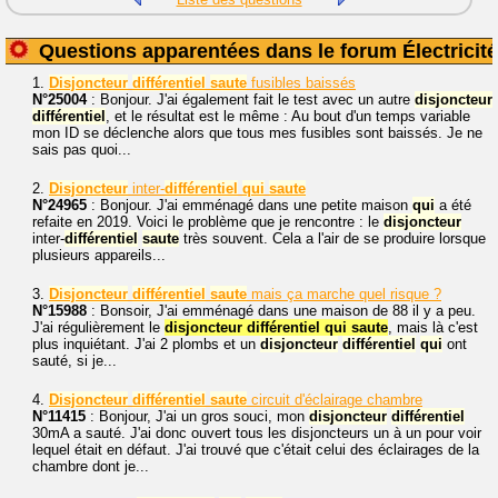
Questions apparentées dans le forum Électricité
1.
Disjoncteur
différentiel
saute
fusibles baissés
N°25004
: Bonjour. J'ai également fait le test avec un autre
disjoncteur
différentiel
, et le résultat est le même : Au bout d'un temps variable
mon ID se déclenche alors que tous mes fusibles sont baissés. Je ne
sais pas quoi...
2.
Disjoncteur
inter-
différentiel
qui
saute
N°24965
: Bonjour. J'ai emménagé dans une petite maison
qui
a été
refaite en 2019. Voici le problème que je rencontre : le
disjoncteur
inter-
différentiel
saute
très souvent. Cela a l'air de se produire lorsque
plusieurs appareils...
3.
Disjoncteur
différentiel
saute
mais ça marche quel risque ?
N°15988
: Bonsoir, J'ai emménagé dans une maison de 88 il y a peu.
J'ai régulièrement le
disjoncteur différentiel qui saute
, mais là c'est
plus inquiétant. J'ai 2 plombs et un
disjoncteur
différentiel
qui
ont
sauté, si je...
4.
Disjoncteur
différentiel
saute
circuit d'éclairage chambre
N°11415
: Bonjour, J'ai un gros souci, mon
disjoncteur
différentiel
30mA a sauté. J'ai donc ouvert tous les disjoncteurs un à un pour voir
lequel était en défaut. J'ai trouvé que c'était celui des éclairages de la
chambre dont je...