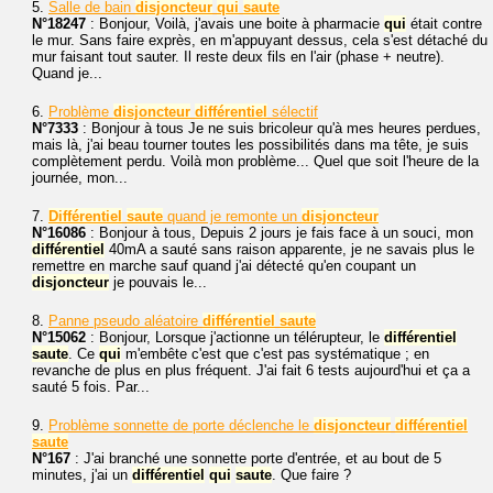
5.
Salle de bain
disjoncteur
qui
saute
N°18247
: Bonjour, Voilà, j'avais une boite à pharmacie
qui
était contre
le mur. Sans faire exprès, en m'appuyant dessus, cela s'est détaché du
mur faisant tout sauter. Il reste deux fils en l'air (phase + neutre).
Quand je...
6.
Problème
disjoncteur
différentiel
sélectif
N°7333
: Bonjour à tous Je ne suis bricoleur qu'à mes heures perdues,
mais là, j'ai beau tourner toutes les possibilités dans ma tête, je suis
complètement perdu. Voilà mon problème... Quel que soit l'heure de la
journée, mon...
7.
Différentiel
saute
quand je remonte un
disjoncteur
N°16086
: Bonjour à tous, Depuis 2 jours je fais face à un souci, mon
différentiel
40mA a sauté sans raison apparente, je ne savais plus le
remettre en marche sauf quand j'ai détecté qu'en coupant un
disjoncteur
je pouvais le...
8.
Panne pseudo aléatoire
différentiel
saute
N°15062
: Bonjour, Lorsque j'actionne un télérupteur, le
différentiel
saute
. Ce
qui
m'embête c'est que c'est pas systématique ; en
revanche de plus en plus fréquent. J'ai fait 6 tests aujourd'hui et ça a
sauté 5 fois. Par...
9.
Problème sonnette de porte déclenche le
disjoncteur
différentiel
saute
N°167
: J'ai branché une sonnette porte d'entrée, et au bout de 5
minutes, j'ai un
différentiel
qui
saute
. Que faire ?