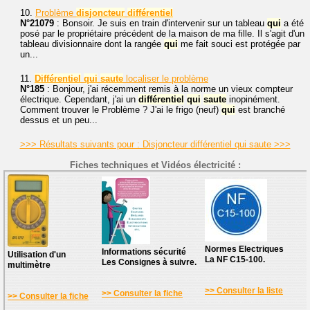
10.
Problème
disjoncteur
différentiel
N°21079
: Bonsoir. Je suis en train d'intervenir sur un tableau
qui
a été
posé par le propriétaire précédent de la maison de ma fille. Il s'agit d'un
tableau divisionnaire dont la rangée
qui
me fait souci est protégée par
un...
11.
Différentiel
qui
saute
localiser le problème
N°185
: Bonjour, j'ai récemment remis à la norme un vieux compteur
électrique. Cependant, j'ai un
différentiel
qui
saute
inopinément.
Comment trouver le Problème ? J'ai le frigo (neuf)
qui
est branché
dessus et un peu...
>>> Résultats suivants pour : Disjoncteur différentiel qui saute >>>
Fiches techniques et Vidéos électricité :
Normes Electriques
Informations sécurité
Utilisation d'un
La NF C15-100.
Les Consignes à suivre.
multimètre
>> Consulter la liste
>> Consulter la fiche
>> Consulter la fiche