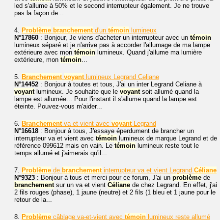
led s'allume à 50% et le second interrupteur également. Je ne trouve
pas la façon de...
4.
Problème
branchement
d'un
témoin
lumineux
N°17860
: Bonjour, Je viens d'acheter un interrupteur avec un
témoin
lumineux séparé et je n'arrive pas à accorder l'allumage de ma lampe
extérieure avec mon
témoin
lumineux. Quand j'allume ma lumière
extérieure, mon
témoin
...
5.
Branchement
voyant
lumineux Legrand Celiane
N°14452
: Bonjour à toutes et tous, J'ai un inter Legrand Celiane à
voyant
lumineux. Je souhaite que le
voyant
soit allumé quand la
lampe est allumée... Pour l'instant il s'allume quand la lampe est
éteinte. Pouvez-vous m'aider...
6.
Branchement
va et vient avec
voyant
Legrand
N°16618
: Bonjour à tous, J'essaye éperdument de brancher un
interrupteur va et vient avec
témoin
lumineux de marque Legrand et de
référence 099612 mais en vain. Le
témoin
lumineux reste tout le
temps allumé et j'aimerais qu'il...
7.
Problème
de
branchement
interrupteur va et vient Legrand
Céliane
N°9323
: Bonjour à tous et merci pour ce forum, J'ai un
problème
de
branchement
sur un va et vient
Céliane
de chez Legrand. En effet, j'ai
2 fils rouges (phase), 1 jaune (neutre) et 2 fils (1 bleu et 1 jaune pour le
retour de la...
8.
Problème
câblage va-et-vient avec
témoin
lumineux reste allumé