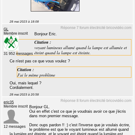
28 mai 2023 à 18:08
Réponse 7 forum électricité bricovidéo.com
GL
Membre inscrit
Bonjour Eric.
Citation :
voyant lumineux allumé quand la lampe est allumée et
éteint quand la lampe est éteinte.
31 952 messages
Ce n'est pas ce que vous voulez ?
Citation :
J'ai le même problème
Oui, mais lequel ?
Cordialement.
28 mai 2023 à 20:58
Réponse 8 forum électricité bricovidéo.com
eric35
Membre inscrit
Bonjour GL.
Oui en effet c'est ce que je voudrais avoir ce que j'écris
dans mon premier message.
Donc oups pardon !! :) c'est l'inverse que je voulais écrire,
12 messages
le problème est que le voyant lumineux est allumé quand
la lumière est éteinte, et le voyant est éteint quand la lumière est