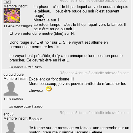
Réponse 3 forum électricité bricovidéo.com
CMT
Membre inscrit
La phase : c'est le fil par lequel arrive le courant depuis
le tableau, il peut être rouge ou noir (c'est souvent
rouge).
Mettez le sur 1.
Le retour lampe : c'est le fil qui repart vers la lampe. Il
11 464 messages
peut être rouge ou noir L.
Et bien entendu le neutre (bleu) sur N.
Donc rouge sur 1 et noir sur L. Si le voyant est allumé en
permanence permuter les fils.
Le voyant est pré-câblé, il n'y a en principe qu'une position pour le
brancher. Ce devrait être en N et L.
20 janvier 2019 à 13:07
Réponse 4 forum électricité bricovidéo.com
guiguidjoule
Membre inscrit
Excellent ça fonctionne !!!
Merci beaucoup, je vais pouvoir arrêter de m'arracher les
cheveux.
3 messages
20 janvier 2019 à 14:00
Réponse 5 forum électricité bricovidéo.com
eric35
Membre inscrit
Bonjour.
Je tombe sur ce message en faisant une recherche sur un
bouton interrupteur simple Legrand Céliane.