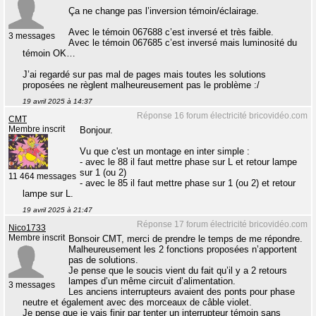
Ça ne change pas l’inversion témoin/éclairage.
Avec le témoin 067688 c’est inversé et très faible.
3 messages
Avec le témoin 067685 c’est inversé mais luminosité du
témoin OK…
J’ai regardé sur pas mal de pages mais toutes les solutions
proposées ne règlent malheureusement pas le problème :/
19 avril 2025 à 14:37
Réponse 16 forum électricité bricovidéo.com
CMT
Membre inscrit
Bonjour.
Vu que c'est un montage en inter simple :
- avec le 88 il faut mettre phase sur L et retour lampe
sur 1 (ou 2)
11 464 messages
- avec le 85 il faut mettre phase sur 1 (ou 2) et retour
lampe sur L.
19 avril 2025 à 21:47
Réponse 17 forum électricité bricovidéo.com
Nico1733
Membre inscrit
Bonsoir CMT, merci de prendre le temps de me répondre.
Malheureusement les 2 fonctions proposées n’apportent
pas de solutions.
Je pense que le soucis vient du fait qu’il y a 2 retours
lampes d’un même circuit d’alimentation.
3 messages
Les anciens interrupteurs avaient des ponts pour phase
neutre et également avec des morceaux de câble violet.
Je pense que je vais finir par tenter un interrupteur témoin sans