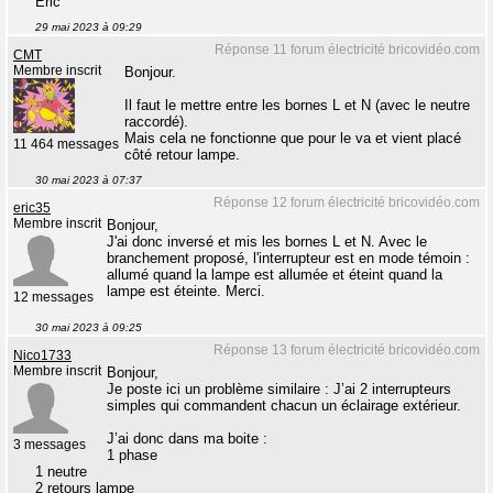
Eric
29 mai 2023 à 09:29
Réponse 11 forum électricité bricovidéo.com
CMT
Membre inscrit
Bonjour.
Il faut le mettre entre les bornes L et N (avec le neutre
raccordé).
Mais cela ne fonctionne que pour le va et vient placé
11 464 messages
côté retour lampe.
30 mai 2023 à 07:37
Réponse 12 forum électricité bricovidéo.com
eric35
Membre inscrit
Bonjour,
J'ai donc inversé et mis les bornes L et N. Avec le
branchement proposé, l'interrupteur est en mode témoin :
allumé quand la lampe est allumée et éteint quand la
lampe est éteinte. Merci.
12 messages
30 mai 2023 à 09:25
Réponse 13 forum électricité bricovidéo.com
Nico1733
Membre inscrit
Bonjour,
Je poste ici un problème similaire : J’ai 2 interrupteurs
simples qui commandent chacun un éclairage extérieur.
J’ai donc dans ma boite :
3 messages
1 phase
1 neutre
2 retours lampe