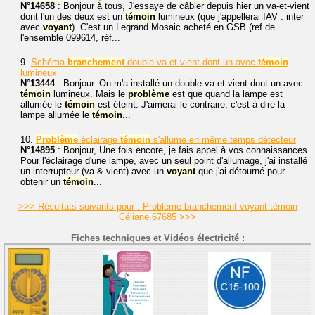
N°14658
: Bonjour à tous, J'essaye de câbler depuis hier un va-et-vient
dont l'un des deux est un
témoin
lumineux (que j'appellerai IAV : inter
avec
voyant
). C'est un Legrand Mosaic acheté en GSB (ref de
l'ensemble 099614, réf...
9.
Schéma
branchement
double va et vient dont un avec
témoin
lumineux
N°13444
: Bonjour. On m'a installé un double va et vient dont un avec
témoin
lumineux. Mais le
problème
est que quand la lampe est
allumée le
témoin
est éteint. J'aimerai le contraire, c'est à dire la
lampe allumée le
témoin
...
10.
Problème
éclairage
témoin
s'allume en même temps détecteur
N°14895
: Bonjour, Une fois encore, je fais appel à vos connaissances.
Pour l'éclairage d'une lampe, avec un seul point d'allumage, j'ai installé
un interrupteur (va & vient) avec un
voyant
que j'ai détourné pour
obtenir un
témoin
...
>>> Résultats suivants pour : Problème branchement voyant témoin
Céliane 67685 >>>
Fiches techniques et Vidéos électricité :