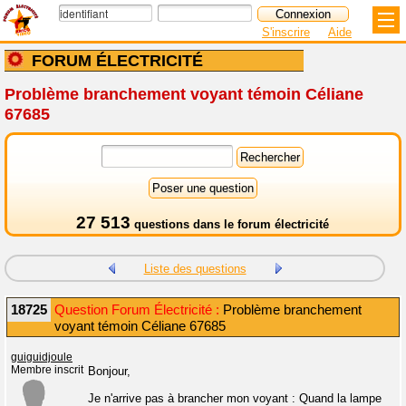
S'inscrire
Aide
FORUM ÉLECTRICITÉ
Problème branchement voyant témoin Céliane
67685
27 513
questions dans le
forum électricité
Liste des questions
18725
Question Forum Électricité :
Problème branchement
voyant témoin Céliane 67685
guiguidjoule
Membre inscrit
Bonjour,
Je n'arrive pas à brancher mon voyant : Quand la lampe