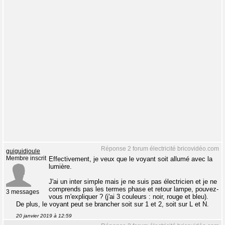
Réponse 2 forum électricité bricovidéo.com
guiguidjoule
Membre inscrit
Effectivement, je veux que le voyant soit allumé avec la
lumière.
J'ai un inter simple mais je ne suis pas électricien et je ne
comprends pas les termes phase et retour lampe, pouvez-
3 messages
vous m'expliquer ? (j'ai 3 couleurs : noir, rouge et bleu).
De plus, le voyant peut se brancher soit sur 1 et 2, soit sur L et N.
20 janvier 2019 à 12:59