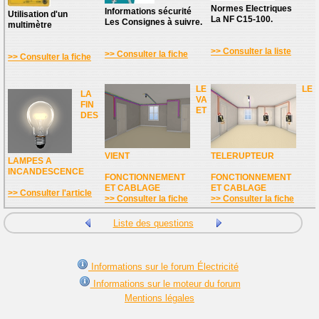
Normes Electriques
Informations sécurité
Utilisation d'un
La NF C15-100.
Les Consignes à suivre.
multimètre
>> Consulter la liste
>> Consulter la fiche
>> Consulter la fiche
LE
LE
LA
VA
FIN
ET
DES
VIENT
TELERUPTEUR
LAMPES A
INCANDESCENCE
FONCTIONNEMENT
FONCTIONNEMENT
ET CABLAGE
ET CABLAGE
>> Consulter l'article
>> Consulter la fiche
>> Consulter la fiche
Liste des questions
Informations sur le forum Électricité
Informations sur le moteur du forum
Mentions légales