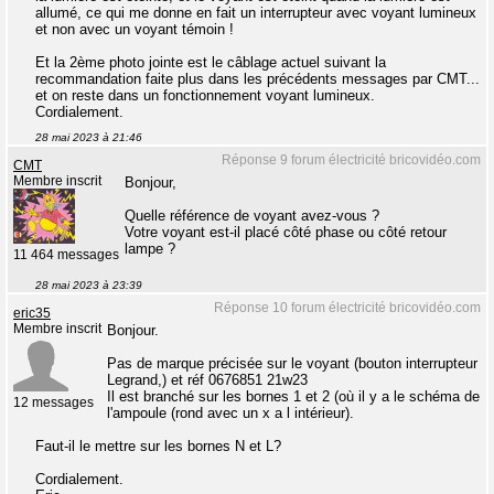
allumé, ce qui me donne en fait un interrupteur avec voyant lumineux
et non avec un voyant témoin !
Et la 2ème photo jointe est le câblage actuel suivant la
recommandation faite plus dans les précédents messages par CMT...
et on reste dans un fonctionnement voyant lumineux.
Cordialement.
28 mai 2023 à 21:46
Réponse 9 forum électricité bricovidéo.com
CMT
Membre inscrit
Bonjour,
Quelle référence de voyant avez-vous ?
Votre voyant est-il placé côté phase ou côté retour
lampe ?
11 464 messages
28 mai 2023 à 23:39
Réponse 10 forum électricité bricovidéo.com
eric35
Membre inscrit
Bonjour.
Pas de marque précisée sur le voyant (bouton interrupteur
Legrand,) et réf 0676851 21w23
Il est branché sur les bornes 1 et 2 (où il y a le schéma de
12 messages
l'ampoule (rond avec un x a l intérieur).
Faut-il le mettre sur les bornes N et L?
Cordialement.