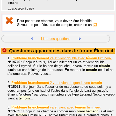
neutre…
19 avril 2025 à 23:36
Pour poser une réponse, vous devez être identifié.
Si vous ne possédez pas de compte, créez-en un
ICI
.
Liste des questions
Questions apparentées dans le forum Électricité
1.
Problème
branchement
va et vient double avec
témoin
lumineux
N°14740
: Bonjour à tous, J'ai actuellement un va et vient double
celiane Legrand. Sur le bouton de gauche, je veux mettre un
témoin
lumineux car éclairage de la terrasse. En mettant le
témoin
celui-ci ne
s'allume pas. Pouvez-vous...
2.
Problème
branchement
2 va-et-vient Legrand avec
témoin
N°16031
: Bonjour, Dans l'escalier de ma descente de sous-sol, il y a
deux lampes (une en haut et l'autre dans l'angle du bas) qui jusqu'ici
étaient "pilotées" par deux interrupteurs de type Legrand Neptune va-et-
vient à
témoin
...
3.
Problème
branchement
va et vient avec
témoin
lumineux
N°19759
: Bonjour. Je cherche à corriger mon
branchement
va et vient
avec
témoin
lumineux. Si j'active l'interrupteur de la première photo la