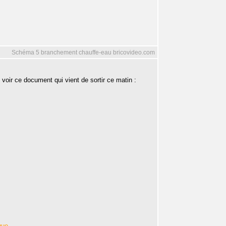
Schéma 5 branchement chauffe-eau bricovideo.com
ir ce document qui vient de sortir ce matin :
que