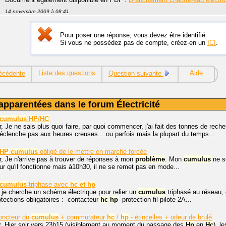
14 novembre 2009 à 08:41
Pour poser une réponse, vous devez être identifié.
Si vous ne possédez pas de compte, créez-en un
ICI
.
Liste des questions
Aide
écédente
Question suivante
apparentées dans le forum Électricité
cumulus
HP
/
HC
, Je ne sais plus quoi faire, par quoi commencer, j'ai fait des tonnes de rec
clenche pas aux heures creuses... ou parfois mais la plupart du temps...
HP
cumulus
obligé de le mettre en marche forcée
r, Je n'arrive pas à trouver de réponses à mon
problème
. Mon
cumulus
ne s
r qu'il fonctionne mais à10h30, il ne se remet pas en mode...
cumulus
triphase avec
hc
et
hp
 je cherche un schéma électrique pour relier un
cumulus
triphasé au réseau,
otections obligatoires : -contacteur
hc
hp
-protection fil pilote 2A...
oncteur du
cumulus
+ commutateur
hc
/
hp
- étincelles + odeur de brulé
r, Hier soir vers 23h15 (visiblement au moment du passage des
Hp
en
Hc
), l