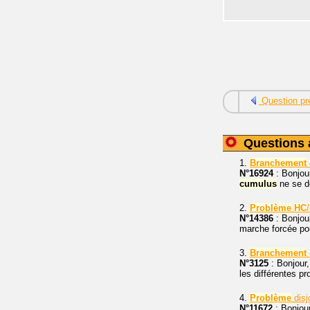
Question pr
Questions 
1.
Branchement
N°16924
: Bonjour
cumulus
ne se dé
2.
Problème
HC
/
N°14386
: Bonjou
marche forcée pou
3.
Branchement
N°3125
: Bonjour,
les différentes pr
4.
Problème
disj
N°11672
: Bonjou