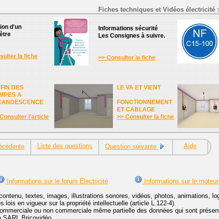
Fiches techniques et Vidéos électricité :
tion d'un
Informations sécurité
ètre
Les Consignes à suivre.
ulter la fiche
>> Consulter la fiche
 FIN DES
LE VA ET VIENT
MPES A
CANDESCENCE
FONCTIONNEMENT
ET CABLAGE
Consulter l'article
>> Consulter la fiche
Liste des questions
Aide
écédente
Question suivante
Informations sur le forum Électricité
Informations sur le moteur
contenu, textes, images, illustrations sonores, vidéos, photos, animations, 
lois en vigueur sur la propriété intellectuelle (article L.122-4).
ommerciale ou non commerciale même partielle des données qui sont présenté
 la SARL Bricovidéo.