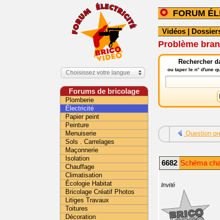
FORUM ÉL
Vidéos
|
Dossier
Problème bra
Rechercher da
ou taper le n° d'une 
Choisissez votre langue
Forums de bricolage
Plomberie
Électricité
Papier peint
Peinture
Menuiserie
Question pr
Sols . Carrelages
Maçonnerie
Isolation
6682
Schéma chau
Chauffage
Climatisation
Écologie Habitat
Invité
Bricolage Créatif Photos
Litiges Travaux
Toitures
Décoration