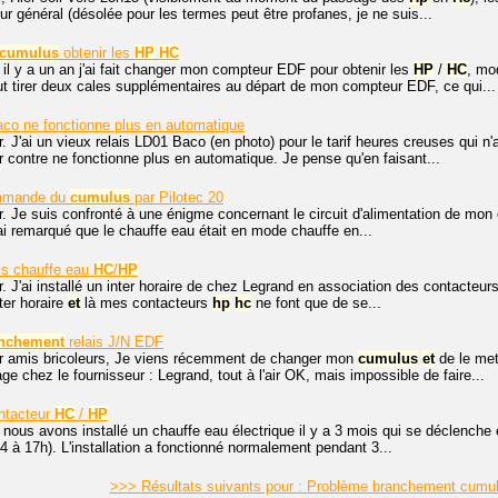
ur général (désolée pour les termes peut être profanes, je ne suis...
cumulus
obtenir les
HP
HC
 il y a un an j'ai fait changer mon compteur EDF pour obtenir les
HP
/
HC
, mo
aut tirer deux cales supplémentaires au départ de mon compteur EDF, ce qui...
co ne fonctionne plus en automatique
. J'ai un vieux relais LD01 Baco (en photo) pour le tarif heures creuses qui n'a
 contre ne fonctionne plus en automatique. Je pense qu'en faisant...
mande du
cumulus
par Pilotec 20
r. Je suis confronté à une énigme concernant le circuit d'alimentation de mon
j'ai remarqué que le chauffe eau était en mode chauffe en...
is chauffe eau
HC
/
HP
. J'ai installé un inter horaire de chez Legrand en association des contacteur
nter horaire
et
là mes contacteurs
hp
hc
ne font que de se...
nchement
relais J/N EDF
r amis bricoleurs, Je viens récemment de changer mon
cumulus
et
de le met
 chez le fournisseur : Legrand, tout à l'air OK, mais impossible de faire...
ntacteur
HC
/
HP
 nous avons installé un chauffe eau électrique il y a 3 mois qui se déclenche
4 à 17h). L'installation a fonctionné normalement pendant 3...
>>> Résultats suivants pour : Problème branchement cumu