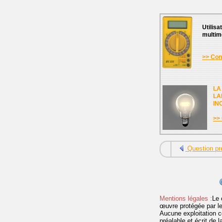
Utilisa
multim
>> Cons
LA
LA
IN
>> 
Question pr
Mentions légales :
Le 
œuvre protégée par les 
Aucune exploitation c
préalable et écrit de