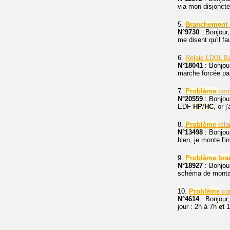
via mon disjoncte
5.
Branchement
N°9730
: Bonjour,
me disent qu'il f
6.
Relais LD01 Ba
N°18041
: Bonjour
marche forcée par
7.
Problème
com
N°20559
: Bonjou
EDF
HP
/
HC
, or 
8.
Problème
rela
N°13498
: Bonjour
bien, je monte l'i
9.
Problème
bra
N°18927
: Bonjou
schéma de montage
10.
Problème
co
N°4614
: Bonjour,
jour : 2h à 7h
et
1