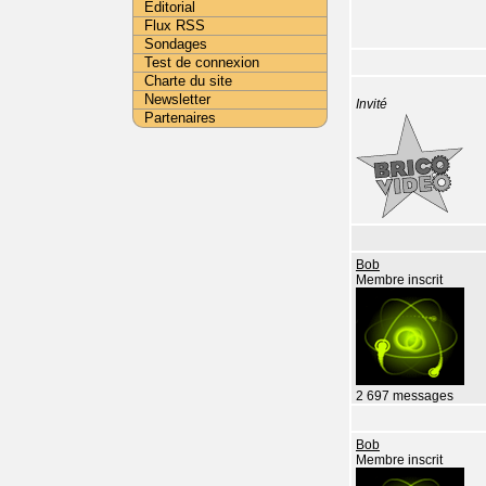
Editorial
Flux RSS
Sondages
Test de connexion
Charte du site
Newsletter
Invité
Partenaires
Bob
Membre inscrit
2 697 messages
Bob
Membre inscrit