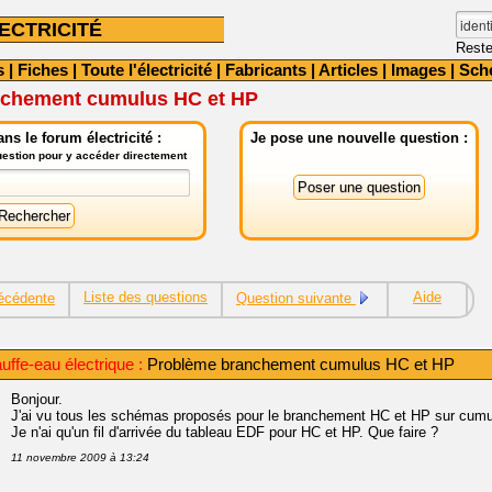
ECTRICITÉ
Reste
s
|
Fiches
|
Toute l'électricité
|
Fabricants
|
Articles
|
Images
|
Sch
nchement cumulus HC et HP
ns le forum électricité :
Je pose une nouvelle question :
question pour y accéder directement
Liste des questions
Aide
écédente
Question suivante
ffe-eau électrique :
Problème branchement cumulus HC et HP
Bonjour.
J'ai vu tous les schémas proposés pour le branchement HC et HP sur cumu
Je n'ai qu'un fil d'arrivée du tableau EDF pour HC et HP. Que faire ?
11 novembre 2009 à 13:24