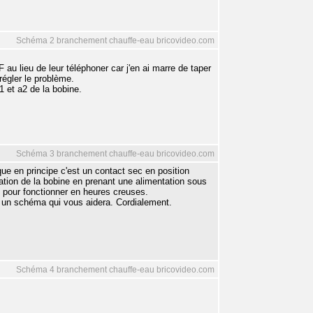
Schéma 2 branchement chauffe-eau bricovideo.com
F au lieu de leur téléphoner car j'en ai marre de taper
régler le problème.
a1 et a2 de la bobine.
Schéma 3 branchement chauffe-eau bricovideo.com
que en principe c'est un contact sec en position
tation de la bobine en prenant une alimentation sous
t pour fonctionner en heures creuses.
 un schéma qui vous aidera. Cordialement.
Schéma 4 branchement chauffe-eau bricovideo.com