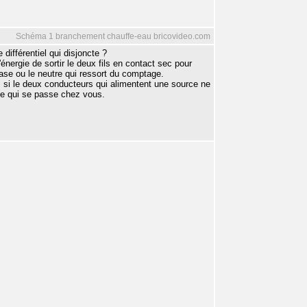
Schéma 1 branchement chauffe-eau bricovideo.com
différentiel qui disjoncte ?
nergie de sortir le deux fils en contact sec pour
hase ou le neutre qui ressort du comptage.
es si le deux conducteurs qui alimentent une source ne
 ce qui se passe chez vous.