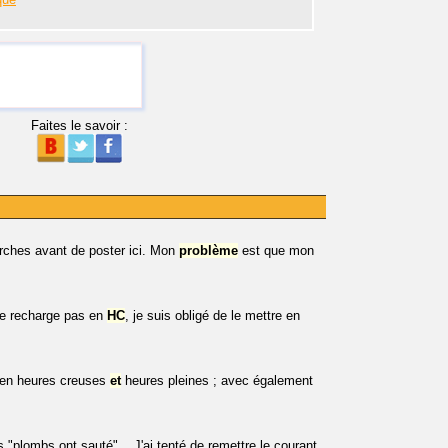
Faites le savoir :
herches avant de poster ici. Mon
problème
est que mon
e recharge pas en
HC
, je suis obligé de le mettre en
 en heures creuses
et
heures pleines ; avec également
es "plombs ont sauté"... J'ai tenté de remettre le courant