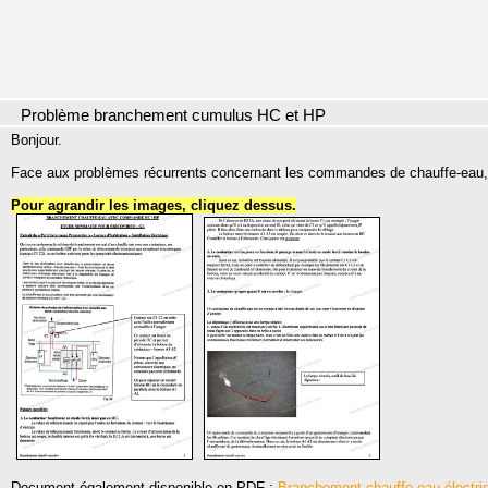
Problème branchement cumulus HC et HP
Bonjour.
Face aux problèmes récurrents concernant les commandes de chauffe-eau, vo
Pour agrandir les images, cliquez dessus.
Document également disponible en PDF :
Branchement chauffe-eau électri