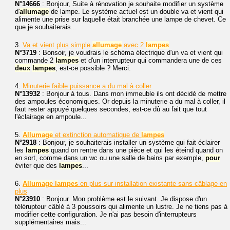
N°14666
: Bonjour, Suite à rénovation je souhaite modifier un système
d'
allumage
de lampe. Le système actuel est un double va et vient qui
alimente une prise sur laquelle était branchée une lampe de chevet. Ce
que je souhaiterais...
3.
Va et vient plus simple
allumage
avec 2
lampes
N°3719
: Bonsoir, je voudrais le schéma électrique d'un va et vient qui
commande 2
lampes
et d'un interrupteur qui commandera une de ces
deux
lampes
, est-ce possible ? Merci.
4.
Minuterie faible puissance a du mal à coller
N°13932
: Bonjour à tous. Dans mon immeuble ils ont décidé de mettre
des ampoules économiques. Or depuis la minuterie a du mal à coller, il
faut rester appuyé quelques secondes, est-ce dû au fait que tout
l'éclairage en ampoule...
5.
Allumage
et extinction automatique de
lampes
N°2918
: Bonjour, je souhaiterais installer un système qui fait éclairer
les
lampes
quand on rentre dans une pièce et qui les éteind quand on
en sort, comme dans un wc ou une salle de bains par exemple,
pour
éviter que des
lampes
...
6.
Allumage
lampes
en plus sur installation existante sans câblage en
plus
N°23910
: Bonjour. Mon problème est le suivant. Je dispose d'un
télérupteur câblé à 3 poussoirs qui alimente un lustre. Je ne tiens pas à
modifier cette configuration. Je n'ai pas besoin d'interrupteurs
supplémentaires mais...