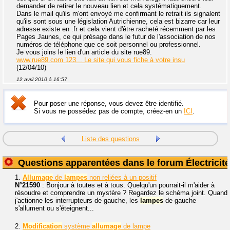
demander de retirer le nouveau lien et cela systématiquement.
Dans le mail qu'ils m'ont envoyé me confirmant le retrait ils signalent
qu'ils sont sous une législation Autrichienne, cela est bizarre car leur
adresse existe en .fr et cela vient d'être racheté récemment par les
Pages Jaunes, ce qui présage dans le futur de l'association de nos
numéros de téléphone que ce soit personnel ou professionnel.
Je vous joins le lien d'un article du site rue89.
www.rue89.com 123... Le site qui vous fiche à votre insu
(12/04/10)
12 avril 2010 à 16:57
Pour poser une réponse, vous devez être identifié.
Si vous ne possédez pas de compte, créez-en un
ICI
.
Liste des questions
Questions apparentées dans le forum Électricité
1.
Allumage
de
lampes
non reliées à un positif
N°21590
: Bonjour à toutes et à tous. Quelqu'un pourrait-il m'aider à
résoudre et comprendre un mystère ? Regardez le schéma joint. Quand
j'actionne les interrupteurs de gauche, les
lampes
de gauche
s'allument ou s'éteignent...
2.
Modification
système
allumage
de lampe