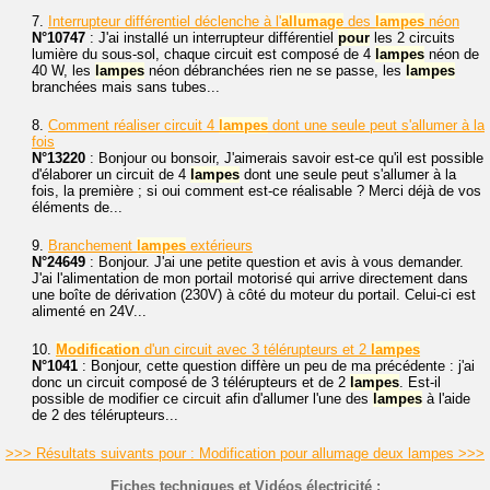
7.
Interrupteur différentiel déclenche à l'
allumage
des
lampes
néon
N°10747
: J'ai installé un interrupteur différentiel
pour
les 2 circuits
lumière du sous-sol, chaque circuit est composé de 4
lampes
néon de
40 W, les
lampes
néon débranchées rien ne se passe, les
lampes
branchées mais sans tubes...
8.
Comment réaliser circuit 4
lampes
dont une seule peut s'allumer à la
fois
N°13220
: Bonjour ou bonsoir, J'aimerais savoir est-ce qu'il est possible
d'élaborer un circuit de 4
lampes
dont une seule peut s'allumer à la
fois, la première ; si oui comment est-ce réalisable ? Merci déjà de vos
éléments de...
9.
Branchement
lampes
extérieurs
N°24649
: Bonjour. J'ai une petite question et avis à vous demander.
J'ai l'alimentation de mon portail motorisé qui arrive directement dans
une boîte de dérivation (230V) à côté du moteur du portail. Celui-ci est
alimenté en 24V...
10.
Modification
d'un circuit avec 3 télérupteurs et 2
lampes
N°1041
: Bonjour, cette question diffère un peu de ma précédente : j'ai
donc un circuit composé de 3 télérupteurs et de 2
lampes
. Est-il
possible de modifier ce circuit afin d'allumer l'une des
lampes
à l'aide
de 2 des télérupteurs...
>>> Résultats suivants pour : Modification pour allumage deux lampes >>>
Fiches techniques et Vidéos électricité :