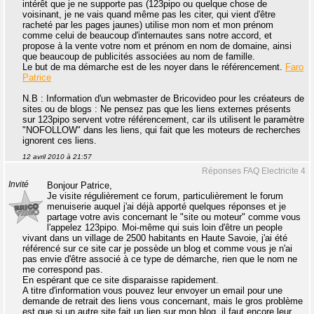
intérêt que je ne supporte pas (123pipo ou quelque chose de
voisinant, je ne vais quand même pas les citer, qui vient d'être
racheté par les pages jaunes) utilise mon nom et mon prénom
comme celui de beaucoup d'internautes sans notre accord, et
propose à la vente votre nom et prénom en nom de domaine, ainsi
que beaucoup de publicités associées au nom de famille.
Le but de ma démarche est de les noyer dans le référencement.
Faro
Patrice
N.B : Information d'un webmaster de Bricovideo pour les créateurs de
sites ou de blogs : Ne pensez pas que les liens externes présents
sur 123pipo servent votre référencement, car ils utilisent le paramètre
"NOFOLLOW" dans les liens, qui fait que les moteurs de recherches
ignorent ces liens.
12 avril 2010 à 21:57
Réponses FAQ Electricite 4
Invité
Bonjour Patrice,
Je visite régulièrement ce forum, particulièrement le forum
menuiserie auquel j'ai déjà apporté quelques réponses et je
partage votre avis concernant le "site ou moteur" comme vous
l'appelez 123pipo. Moi-même qui suis loin d'être un people
vivant dans un village de 2500 habitants en Haute Savoie, j'ai été
référencé sur ce site car je possède un blog et comme vous je n'ai
pas envie d'être associé à ce type de démarche, rien que le nom ne
me correspond pas.
En espérant que ce site disparaisse rapidement.
A titre d'information vous pouvez leur envoyer un email pour une
demande de retrait des liens vous concernant, mais le gros problème
est que si un autre site fait un lien sur mon blog, il faut encore leur