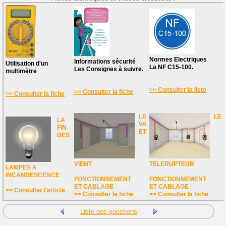
Normes Electriques
Informations sécurité
Utilisation d'un
La NF C15-100.
Les Consignes à suivre.
multimètre
>> Consulter la liste
>> Consulter la fiche
>> Consulter la fiche
LE
LE
LA
VA
FIN
ET
DES
VIENT
TELERUPTEUR
LAMPES A
INCANDESCENCE
FONCTIONNEMENT
FONCTIONNEMENT
ET CABLAGE
ET CABLAGE
>> Consulter l'article
>> Consulter la fiche
>> Consulter la fiche
Liste des questions