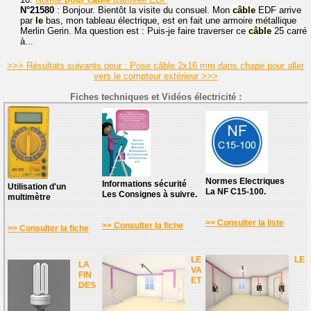
N°21580
: Bonjour. Bientôt la visite du consuel. Mon
câble
EDF arrive
par
le
bas, mon tableau électrique, est en fait une armoire métallique
Merlin Gerin. Ma question est : Puis-je faire traverser ce
câble
25 carré
à...
>>> Résultats suivants pour : Pose câble 2x16 mm dans chape pour aller
vers le compteur extérieur >>>
Fiches techniques et Vidéos électricité :
Normes Electriques
Informations sécurité
Utilisation d'un
La NF C15-100.
Les Consignes à suivre.
multimètre
>> Consulter la liste
>> Consulter la fiche
>> Consulter la fiche
LE
LE
LA
VA
FIN
ET
DES