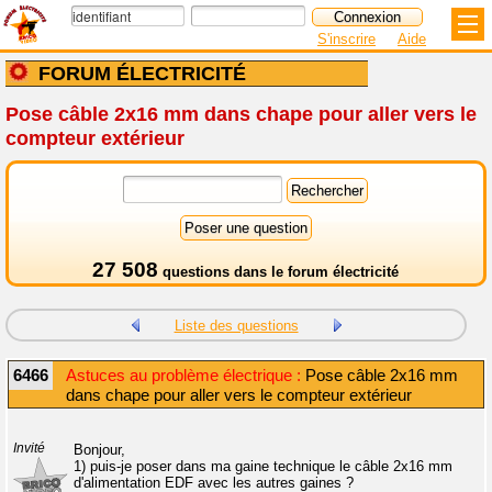
S'inscrire
Aide
FORUM ÉLECTRICITÉ
Pose câble 2x16 mm dans chape pour aller vers le
compteur extérieur
27 508
questions dans le
forum électricité
Liste des questions
6466
Astuces au problème électrique :
Pose câble 2x16 mm
dans chape pour aller vers le compteur extérieur
Invité
Bonjour,
1) puis-je poser dans ma gaine technique le câble 2x16 mm
d'alimentation EDF avec les autres gaines ?