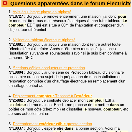
Questions apparentées dans le forum Électricité
1.
Avis équilibrage phase en triphasé
N°18727
: Bonjour. Je rénove entièrement une maison, j'ai donc
pour
le
moment tirer tous mes réseaux électriques à mon futur tableau.
Le
compteur
EDF qui est situé à 60m de l'habitation et composer d'un
disjoncteur différentiel...
2.
Validation tableau électrique triphasé
N°23881
: Bonjour. J'ai acquis une maison dont (entre autre) toute
l'électricité est à refaire. Après m'être bien renseigné, j'ai conçu
l'installation suivante et souhaiterais savoir si je suis bien conforme à
la norme NF C...
3.
Sections câbles conducteurs et protection
N°19804
: Bonjour, J'ai une série de Protection tableau divisionnaire
obligatoire ou non au sujet de la préparation de mon installation en
rénovation complète d'un chauffage électrique en remplacement d'un
chauffage central au...
4.
Déplacement
compteur
Triphasé à l’
extérieur
N°25882
: Bonjour. Je souhaite déplacer mon
compteur
Edf à
l’
extérieur
de ma maison. Enedis me propose de
le
mettre
dans
un
boîtier de mon côté (chez moi) et d'installer
le
nouveau
compteur
, etc.
Je suis actuellement en...
5.
Raccordement
extérieur
câble
grosse section
N°19937
: Bonjour, J'espère être
dans
la bonne section. Voici ma