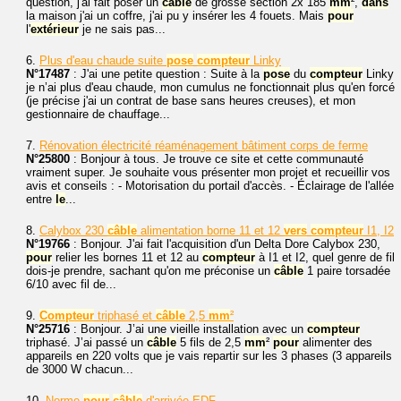
question, j'ai fait poser un
câble
de grosse section 2x 185
mm
²,
dans
la maison j'ai un coffre, j'ai pu y insérer les 4 fouets. Mais
pour
l'
extérieur
je ne sais pas...
6.
Plus d'eau chaude suite
pose
compteur
Linky
N°17487
: J'ai une petite question : Suite à la
pose
du
compteur
Linky
je n’ai plus d'eau chaude, mon cumulus ne fonctionnait plus qu'en forcé
(je précise j'ai un contrat de base sans heures creuses), et mon
gestionnaire de chauffage...
7.
Rénovation électricité réaménagement bâtiment corps de ferme
N°25800
: Bonjour à tous. Je trouve ce site et cette communauté
vraiment super. Je souhaite vous présenter mon projet et recueillir vos
avis et conseils : - Motorisation du portail d'accès. - Éclairage de l'allée
entre
le
...
8.
Calybox 230
câble
alimentation borne 11 et 12
vers
compteur
I1, I2
N°19766
: Bonjour. J'ai fait l'acquisition d'un Delta Dore Calybox 230,
pour
relier les bornes 11 et 12 au
compteur
à I1 et I2, quel genre de fil
dois-je prendre, sachant qu'on me préconise un
câble
1 paire torsadée
6/10 avec fil de...
9.
Compteur
triphasé et
câble
2,5
mm
²
N°25716
: Bonjour. J’ai une vieille installation avec un
compteur
triphasé. J’ai passé un
câble
5 fils de 2,5
mm
²
pour
alimenter des
appareils en 220 volts que je vais repartir sur les 3 phases (3 appareils
de 3000 W chacun...
10.
Norme
pour
câble
d'arrivée EDF