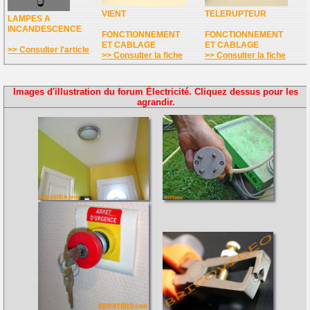
VIENT
TELERUPTEUR
LAMPES A
INCANDESCENCE
FONCTIONNEMENT
FONCTIONNEMENT
ET CABLAGE
ET CABLAGE
>> Consulter l'article
>> Consulter la fiche
>> Consulter la fiche
Images d'illustration du forum Électricité. Cliquez dessus pour les
agrandir.