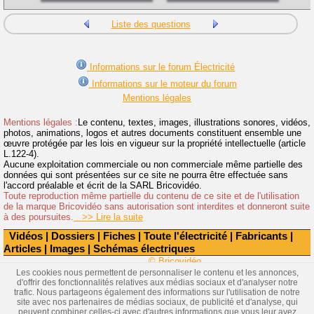
Liste des questions
Informations sur le forum Électricité
Informations sur le moteur du forum
Mentions légales
Mentions légales :
Le contenu, textes, images, illustrations sonores, vidéos,
photos, animations, logos et autres documents constituent ensemble une
œuvre protégée par les lois en vigueur sur la propriété intellectuelle (article
L.122-4).
Aucune exploitation commerciale ou non commerciale même partielle des
données qui sont présentées sur ce site ne pourra être effectuée sans
l'accord préalable et écrit de la SARL Bricovidéo.
Toute reproduction même partielle du contenu de ce site et de l'utilisation
de la marque Bricovidéo sans autorisation sont interdites et donneront suite
à des poursuites.
>> Lire la suite
Vidéos
|
Dossiers
|
Fiches
|
Toute l'électricité
|
Fabricants
|
Articles
|
Images
|
Schémas électriques
© Bricovidéo
Les cookies nous permettent de personnaliser le contenu et les annonces,
d'offrir des fonctionnalités relatives aux médias sociaux et d'analyser notre
trafic. Nous partageons également des informations sur l'utilisation de notre
site avec nos partenaires de médias sociaux, de publicité et d'analyse, qui
peuvent combiner celles-ci avec d'autres informations que vous leur avez