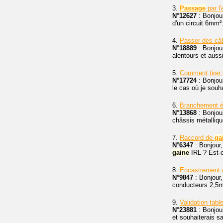
3.
Passage
par l
N°12627
: Bonjour
d'un circuit 6mm².
4.
Passer des câb
N°18889
: Bonjour
alentours et aussi
5.
Comment tirer
N°17724
: Bonjour
le cas où je souha
6.
Branchement é
N°13868
: Bonjour
châssis métalliqu
7.
Raccord de
ga
N°6347
: Bonjour,
gaine
IRL ? Est-
8.
Encastrement
N°9847
: Bonjour,
conducteurs 2,5mm
9.
Validation tabl
N°23881
: Bonjour
et souhaiterais s