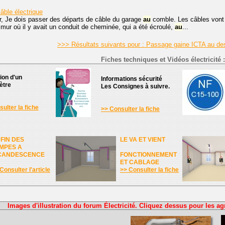
âble électrique
r, Je dois passer des départs de câble du garage
au
comble. Les câbles vont p
 mur où il y avait un conduit de cheminée, qui a été écroulé,
au
...
>>> Résultats suivants pour : Passage gaine ICTA au de
Fiches techniques et Vidéos électricité :
tion d'un
Informations sécurité
ètre
Les Consignes à suivre.
ulter la fiche
>> Consulter la fiche
 FIN DES
LE VA ET VIENT
MPES A
CANDESCENCE
FONCTIONNEMENT
ET CABLAGE
Consulter l'article
>> Consulter la fiche
Images d'illustration du forum Électricité. Cliquez dessus pour les ag