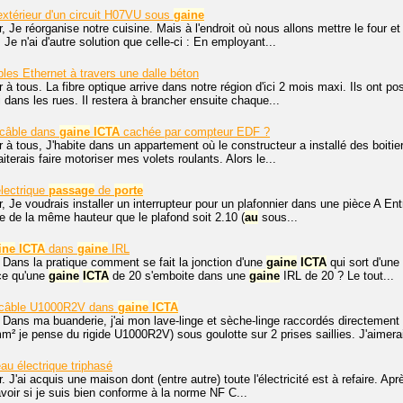
'extérieur d'un circuit H07VU sous
gaine
, Je réorganise notre cuisine. Mais à l'endroit où nous allons mettre le four et 
 Je n'ai d'autre solution que celle-ci : En employant...
les Ethernet à travers une dalle béton
 à tous. La fibre optique arrive dans notre région d'ici 2 mois maxi. Ils ont posé
 dans les rues. Il restera à brancher ensuite chaque...
 câble dans
gaine
ICTA
cachée par compteur EDF ?
 à tous, J'habite dans un appartement où le constructeur a installé des boiti
iterais faire motoriser mes volets roulants. Alors le...
lectrique
passage
de
porte
, Je voudrais installer un interrupteur pour un plafonnier dans une pièce A Entr
e de la même hauteur que le plafond soit 2.10 (
au
sous...
ine
ICTA
dans
gaine
IRL
 Dans la pratique comment se fait la jonction d'une
gaine
ICTA
qui sort d'une
ce qu'une
gaine
ICTA
de 20 s'emboite dans une
gaine
IRL de 20 ? Le tout...
 câble U1000R2V dans
gaine
ICTA
 Dans ma buanderie, j'ai mon lave-linge et sèche-linge raccordés directement 
² je pense du rigide U1000R2V) sous goulotte sur 2 prises saillies. J'aimerai
eau électrique triphasé
. J'ai acquis une maison dont (entre autre) toute l'électricité est à refaire. Apr
avoir si je suis bien conforme à la norme NF C...