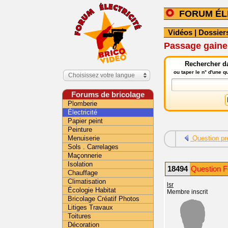
FORUM ÉL
Vidéos
|
Dossier
Passage gaine
Rechercher da
ou taper le n° d'une 
Choisissez votre langue
Forums de bricolage
Plomberie
Électricité
Papier peint
Peinture
Menuiserie
Question pr
Sols . Carrelages
Maçonnerie
Isolation
18494
Question Fo
Chauffage
Climatisation
lsr
Écologie Habitat
Membre inscrit
Bricolage Créatif Photos
Litiges Travaux
Toitures
Décoration