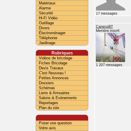
Matériaux
Alarme
Sécurité
17 messages
Hi-Fi Vidéo
Outillage
CanecoBT
Divers
Membre inscrit
Électroménager
Téléphonie
Jardinage
Rubriques
Vidéos de bricolage
Fiches Bricolage
1 207 messages
Devis Travaux
C'est Nouveau !
Petites Annonces
Dossiers
Schémas
Liens & Annuaires
Salons & Evènements
Reportages
Plan du site
Poser une question
Votre avis