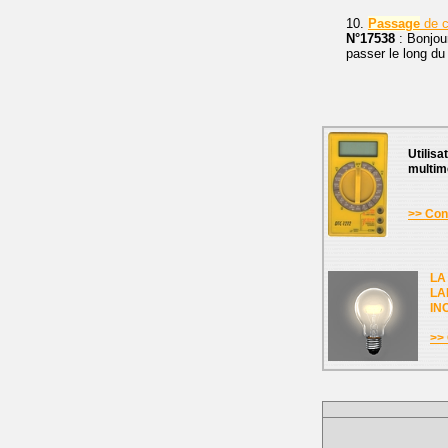
10.
Passage
de c
N°17538
: Bonjou
passer le long du
Utilisa
multim
>> Cons
LA
LA
IN
>> 