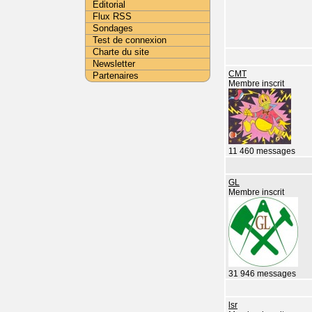
Editorial
Flux RSS
Sondages
Test de connexion
Charte du site
Newsletter
CMT
Partenaires
Membre inscrit
11 460 messages
GL
Membre inscrit
31 946 messages
lsr