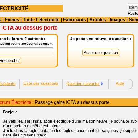
ECTRICITÉ
Reste
s
|
Fiches
|
Toute l'électricité
|
Fabricants
|
Articles
|
Images
|
Sch
 ICTA au dessus porte
ns le forum électricité :
Je pose une nouvelle question :
question pour y accéder directement
Liste des questions
Aide
écédente
Question suivante
rum Électricité :
Passage gaine ICTA au dessus porte
Bonjour.
Je vais réaliser l'installation électrique d'une maison neuve, je souhaite a
d'une porte ou fenêtre est interdit.
J'ai lu dans la réglementation les règles concernant les saignées, je supp
dans des cloisons placo.