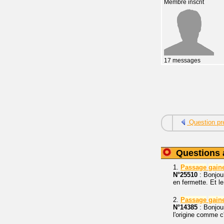
Membre inscrit
17 messages
Question pr
Questions 
1.
Passage
gain
N°25510
: Bonjour
en fermette. Et l
2.
Passage
gain
N°14385
: Bonjou
l'origine comme c