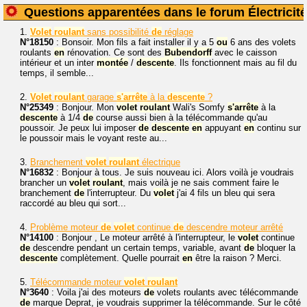
Questions apparentées dans le forum Électricité
1.
Volet
roulant
sans possibilité
de
réglage
N°18150
: Bonsoir. Mon fils a fait installer il y a 5
ou
6 ans des volets
roulants
en
rénovation. Ce sont des
Bubendorff
avec le caisson
intérieur et un inter
montée
/
descente
. Ils fonctionnent mais au fil du
temps, il semble...
2.
Volet
roulant
garage
s'arrête
à la
descente
?
N°25349
: Bonjour. Mon
volet
roulant
Wali's Somfy
s'arrête
à la
descente
à 1/4
de
course aussi bien à la télécommande qu'au
poussoir. Je peux lui imposer
de
descente
en
appuyant
en
continu sur
le poussoir mais le voyant reste au...
3.
Branchement
volet
roulant
électrique
N°16832
: Bonjour à tous. Je suis nouveau ici. Alors voilà je voudrais
brancher un
volet
roulant
, mais voilà je ne sais comment faire le
branchement
de
l'interrupteur. Du
volet
j'ai 4 fils un bleu qui sera
raccordé au bleu qui sort...
4.
Problème moteur
de
volet
continue
de
descendre moteur arrêté
N°14100
: Bonjour , Le moteur arrêté à l'interrupteur, le
volet
continue
de
descendre pendant un certain temps, variable, avant
de
bloquer la
descente
complètement. Quelle pourrait
en
être la raison ? Merci.
5.
Télécommande moteur
volet
roulant
N°3640
: Voila j'ai des moteurs
de
volets roulants avec télécommande
de
marque Deprat, je voudrais supprimer la télécommande. Sur le côté