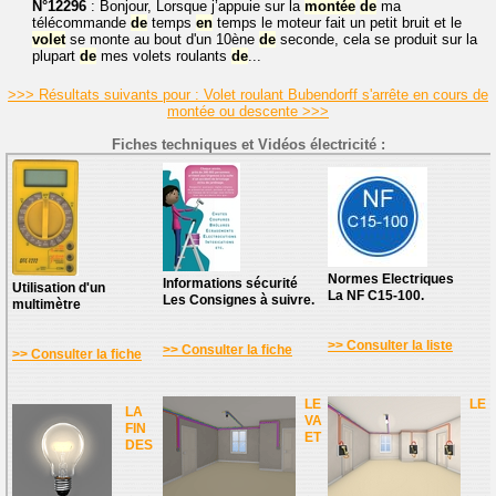
N°12296
: Bonjour, Lorsque j’appuie sur la
montée
de
ma
télécommande
de
temps
en
temps le moteur fait un petit bruit et le
volet
se monte au bout d'un 10ène
de
seconde, cela se produit sur la
plupart
de
mes volets roulants
de
...
>>> Résultats suivants pour : Volet roulant Bubendorff s'arrête en cours de
montée ou descente >>>
Fiches techniques et Vidéos électricité :
Normes Electriques
Informations sécurité
Utilisation d'un
La NF C15-100.
Les Consignes à suivre.
multimètre
>> Consulter la liste
>> Consulter la fiche
>> Consulter la fiche
LE
LE
LA
VA
FIN
ET
DES