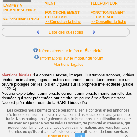
VIENT
TELERUPTEUR
LAMPES A
INCANDESCENCE
FONCTIONNEMENT
FONCTIONNEMENT
ET CABLAGE
ET CABLAGE
>> Consulter l'article
>> Consulter la fiche
>> Consulter la fiche
Liste des questions
Informations sur le forum Électricité
Informations sur le moteur du forum
Mentions légales
Mentions légales :
Le contenu, textes, images, illustrations sonores, vidéos,
photos, animations, logos et autres documents constituent ensemble une
œuvre protégée par les lois en vigueur sur la propriété intellectuelle (article
L.122-4).
Aucune exploitation commerciale ou non commerciale même partielle des
données qui sont présentées sur ce site ne pourra être effectuée sans
l'accord préalable et écrit de la SARL Bricovidéo.
Toute reproduction même partielle du contenu de ce site et de l'utilisation
Les cookies nous permettent de personnaliser le contenu et les annonces,
de la marque Bricovidéo sans autorisation sont interdites et donneront suite
d'offrir des fonctionnalités relatives aux médias sociaux et d'analyser notre
à des poursuites.
>> Lire la suite
trafic. Nous partageons également des informations sur l'utilisation de notre
site avec nos partenaires de médias sociaux, de publicité et d'analyse, qui
Vidéos
|
Dossiers
|
Fiches
|
Toute l'électricité
|
Fabricants
|
peuvent combiner celles-ci avec d'autres informations que vous leur avez
Articles
|
Images
|
Schémas électriques
fournies ou qu'ils ont collectées lors de votre utilisation de leurs services.
×
© Bricovidéo
En savoir plus
Ok