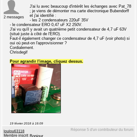
J'ai lu avec beaucoup d'intérêt les échanges avec Pat_78
; je viens de démonter ma carte électronique Bubendorff
et j'ai identifié :
2 messages
- les 2 condensateurs 220uF 35V
- le condensateur ERO 0,47 uF X2 250V.
J'ai vu qu'il y avait un quatrième petit condensateur de 4,7 uF 63V
(situé juste à côté de l'ERO).
Faut-il également changer ce condensateur de 4,7 uF (voir photo) si
oui où peut-on l'approvisionner ?
Cordialement.
Chrisdegif
Pour agrandir l'image, cliquez dessus.
19 février 2018 à 16:09
Réponse 5 d'un contributeur du forum
loulou63118
Membre inscrit
Bonjour.