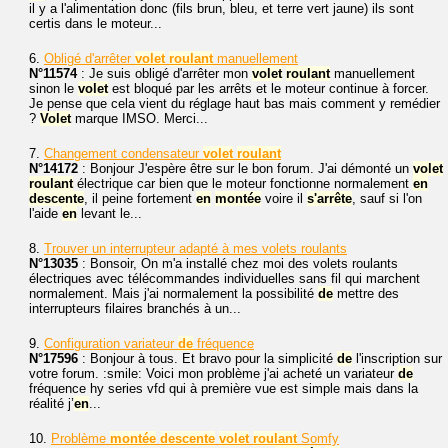
il y a l'alimentation donc (fils brun, bleu, et terre vert jaune) ils sont
certis dans le moteur...
6.
Obligé d'arrêter
volet
roulant
manuellement
N°11574
: Je suis obligé d'arrêter mon
volet
roulant
manuellement
sinon le
volet
est bloqué par les arrêts et le moteur continue à forcer.
Je pense que cela vient du réglage haut bas mais comment y remédier
?
Volet
marque IMSO. Merci...
7.
Changement condensateur
volet
roulant
N°14172
: Bonjour J'espère être sur le bon forum. J'ai démonté un
volet
roulant
électrique car bien que le moteur fonctionne normalement
en
descente
, il peine fortement
en
montée
voire il
s'arrête
, sauf si l'on
l'aide
en
levant le...
8.
Trouver un interrupteur adapté à mes volets roulants
N°13035
: Bonsoir, On m'a installé chez moi des volets roulants
électriques avec télécommandes individuelles sans fil qui marchent
normalement. Mais j'ai normalement la possibilité
de
mettre des
interrupteurs filaires branchés à un...
9.
Configuration variateur
de
fréquence
N°17596
: Bonjour à tous. Et bravo pour la simplicité
de
l'inscription sur
votre forum. :smile: Voici mon problème j'ai acheté un variateur
de
fréquence hy series vfd qui à première vue est simple mais dans la
réalité j’
en
...
10.
Problème
montée
descente
volet
roulant
Somfy