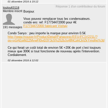
01 décembre 2016 à 19:12
Réponse 1 d'un contributeur du forum
loulou63118
Membre inscrit
Bonjour.
Vous pouvez remplacer tous les condensateurs.
condo ero: ref: F17734472000 pour 4€
F17734472000 fabricant Vishay
191 messages
Condo Sanyo : peu importe la marque pour environ 0.5€
http://www.mouser.fr/ProductDetail/Panasonic/EEU-FC1V221L/?
qs=sGAEpiMZZMvwFf0viD3Y3c5%252bJs48NCphCkIZkYmolho%3d
Ce qui ferait un coût total de environ 5€ +20€ de port c'est toujours
mieux que 300€ si tout fonctionne de nouveau après l'intervention.
Cordialement.
02 décembre 2016 à 12:02