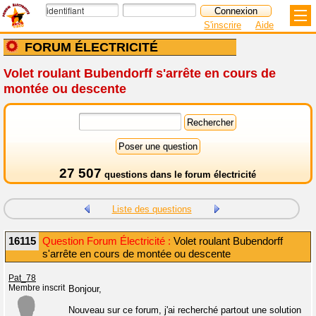
S'inscrire
Aide
FORUM ÉLECTRICITÉ
Volet roulant Bubendorff s'arrête en cours de
montée ou descente
27 507
questions dans le
forum électricité
Liste des questions
16115
Question Forum Électricité :
Volet roulant Bubendorff
s'arrête en cours de montée ou descente
Pat_78
Membre inscrit
Bonjour,
Nouveau sur ce forum, j'ai recherché partout une solution