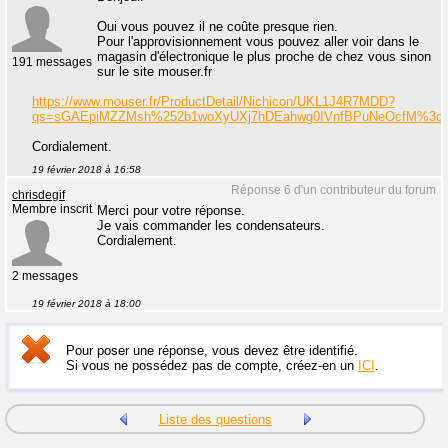
Oui vous pouvez il ne coûte presque rien.
Pour l'approvisionnement vous pouvez aller voir dans le
magasin d'électronique le plus proche de chez vous sinon
191 messages
sur le site mouser.fr
https://www.mouser.fr/ProductDetail/Nichicon/UKL1J4R7MDD?
qs=sGAEpiMZZMsh%252b1woXyUXj7hDEahwg0IVnfBPuNeOcfM%3d
Cordialement.
19 février 2018 à 16:58
Réponse 6 d'un contributeur du forum
chrisdegif
Membre inscrit
Merci pour votre réponse.
Je vais commander les condensateurs.
Cordialement.
2 messages
19 février 2018 à 18:00
Pour poser une réponse, vous devez être identifié.
Si vous ne possédez pas de compte, créez-en un
ICI
.
Liste des questions