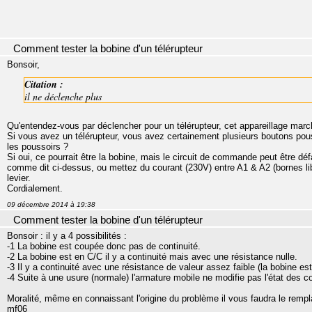
Comment tester la bobine d'un télérupteur
Bonsoir,
Citation :
il ne déclenche plus
Qu'entendez-vous par déclencher pour un télérupteur, cet appareillage marc
Si vous avez un télérupteur, vous avez certainement plusieurs boutons pous
les poussoirs ?
Si oui, ce pourrait être la bobine, mais le circuit de commande peut être défa
comme dit ci-dessus, ou mettez du courant (230V) entre A1 & A2 (bornes lib
levier.
Cordialement.
09 décembre 2014 à 19:38
Comment tester la bobine d'un télérupteur
Bonsoir : il y a 4 possibilités :
-1 La bobine est coupée donc pas de continuité.
-2 La bobine est en C/C il y a continuité mais avec une résistance nulle.
-3 Il y a continuité avec une résistance de valeur assez faible (la bobine es
-4 Suite à une usure (normale) l'armature mobile ne modifie pas l'état des c
Moralité, même en connaissant l'origine du problème il vous faudra le rempl
mf06