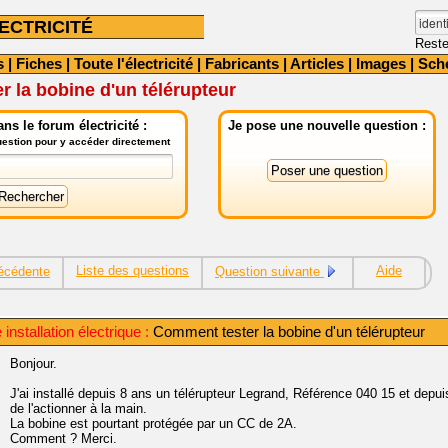
ECTRICITÉ
Reste
s
|
Fiches
|
Toute l'électricité
|
Fabricants
|
Articles
|
Images
|
Sch
 la bobine d'un télérupteur
ns le forum électricité :
Je pose une nouvelle question :
question pour y accéder directement
Liste des questions
Aide
écédente
Question suivante
nstallation électrique :
Comment tester la bobine d'un télérupteur
Bonjour.
J'ai installé depuis 8 ans un télérupteur Legrand, Référence 040 15 et depui
de l'actionner à la main.
La bobine est pourtant protégée par un CC de 2A.
Comment ? Merci.