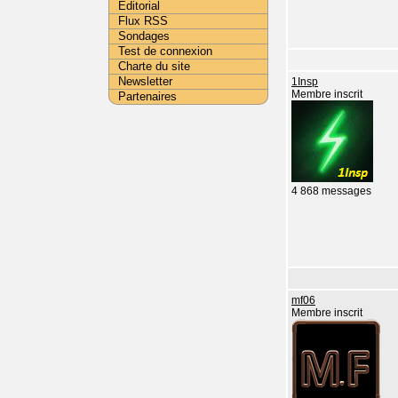
Editorial
Flux RSS
Sondages
Test de connexion
Charte du site
Newsletter
1Insp
Membre inscrit
Partenaires
4 868 messages
mf06
Membre inscrit