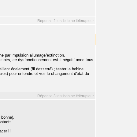
Réponse 2 test bobine télérupteur
he par impulsion allumage/extinction.
soirs, ce dysfonctionnement est-il négatif avec tous
illant également (fil desserré) ; tester la bobine
res) pour entendre et voir le changement d'état du
Réponse 3 test bobine télérupteur
t bonne).
ontacts.
acer !!