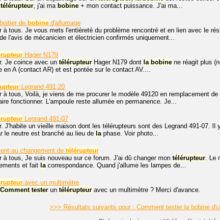
n
télérupteur
, j'ai ma
bobine
+ mon contact puissance. J'ai ma...
boitier de
bobine
d'allumage
r à tous. Je vous mets l'entièreté du problème rencontré et en lien avec le 
 de l'avis de mécanicien et électricien confirmés uniquement...
érupteur
Hager N179
r. Je coince avec un
télérupteur
Hager N179 dont
la
bobine
ne réagit plus (n
e en A (contact AR) et est pontée sur le contact AV....
rupteur
Legrand 491 20
r à tous, Voilà, je viens de me procurer le modèle 49120 en remplacement de 
 faire fonctionner. L'ampoule reste allumée en permanence. Je...
érupteur
Legrand 491-07
. J'habite un vieille maison dont les télérupteurs sont des Legrand 491-07. I
r le neutre est branché au lieu de
la
phase. Voir photo...
tent au changement de
télérupteur
r à tous, Je suis nouveau sur ce forum. J'ai dû changer mon
télérupteur
. Le 
ements et fait
la
correspondance. Quand j'allume les lampes de...
érupteur
avec un multimètre
Comment
tester
un
télérupteur
avec un multimètre ? Merci d'avance.
>>> Résultats suivants pour : Comment tester la bobine d'u