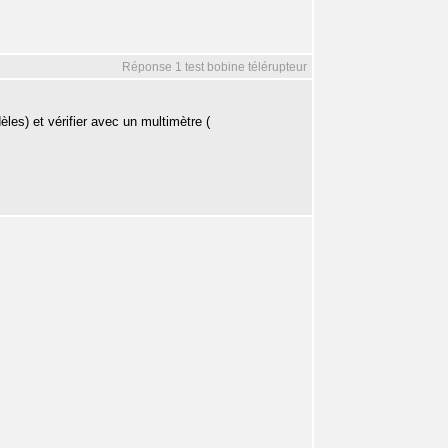
Réponse 1 test bobine télérupteur
èles) et vérifier avec un multimètre (