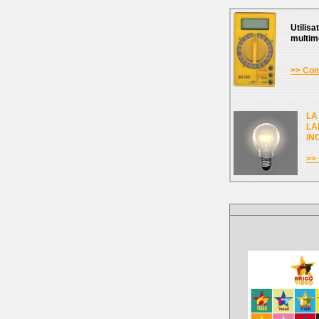
Utilisa
multim
>> Cons
LA
LA
IN
>> 