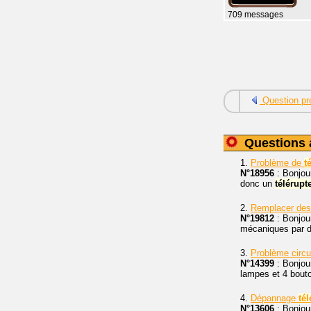
709 messages
Question pr
Questions 
1.
Problème de
t
N°18956
: Bonjour
donc un
télérupt
2.
Remplacer des
N°19812
: Bonjour
mécaniques par de
3.
Problème circu
N°14399
: Bonjour
lampes et 4 bout
4.
Dépannage
té
N°13606
: Bonjou