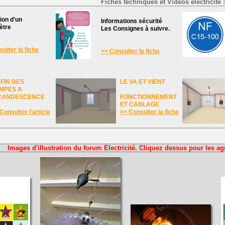
Fiches techniques et Vidéos électricité :
tion d'un
Informations sécurité
ètre
Les Consignes à suivre.
ulter la fiche
>> Consulter la fiche
 FIN DES
LE VA ET VIENT
MPES A
CANDESCENCE
FONCTIONNEMENT
ET CABLAGE
Consulter l'article
>> Consulter la fiche
Images d'illustration du forum Électricité. Cliquez dessus pour les ag