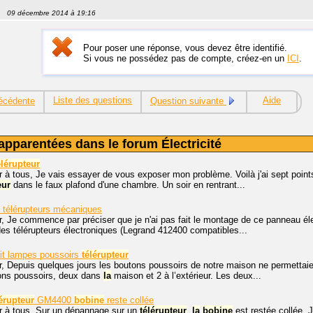
09 décembre 2014 à 19:16
Pour poser une réponse, vous devez être identifié.
Si vous ne possédez pas de compte, créez-en un
ICI
.
Liste des questions
Aide
écédente
Question suivante
apparentées dans le forum Électricité
élérupteur
 à tous, Je vais essayer de vous exposer mon problème. Voilà j'ai sept points
eur
dans le faux plafond d'une chambre. Un soir en rentrant...
 télérupteurs mécaniques
, Je commence par préciser que je n'ai pas fait le montage de ce panneau éle
s télérupteurs électroniques (Legrand 412400 compatibles...
it lampes poussoirs
télérupteur
, Depuis quelques jours les boutons poussoirs de notre maison ne permettaient
ons poussoirs, deux dans
la
maison et 2 à l’extérieur. Les deux...
lérupteur
GM4400
bobine
reste collée
r à tous. Sur un dépannage sur un
télérupteur
,
la
bobine
est restée collée. 