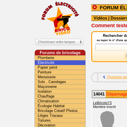
FORUM ÉL
Vidéos
|
Dossier
Comment tester
Rechercher da
ou taper le n° d'une 
Choisissez votre langue
Forums de bricolage
Plomberie
Électricité
Papier peint
Peinture
Menuiserie
Question pr
Sols . Carrelages
Maçonnerie
Isolation
14041
Dépannage i
Chauffage
Climatisation
LeBricolo73
Écologie Habitat
Membre inscrit
Bricolage Créatif Photos
Litiges Travaux
Toitures
Décoration