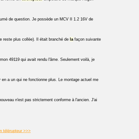
résumé de question. Je possède un MCV II 1.2 16V de
e reste plus collée). Il était branché de
la
façon suivante
mon 49119 qui avait rendu l'âme. Seulement voilà, je
l y en a un qui ne fonctionne plus. Le montage actuel me
nouveau n'est pas strictement conforme à l'ancien. J'ai
n télérupteur >>>