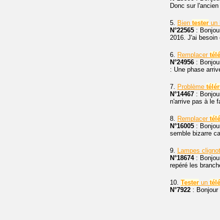
Donc sur l'ancie
5.
Bien
tester
un 
N°22565
: Bonjou
2016. J'ai besoin
6.
Remplacer
tél
N°24956
: Bonjou
: Une phase arriv
7.
Problème
télé
N°14467
: Bonjou
n'arrive pas à le
8.
Remplacer
tél
N°16005
: Bonjour
semble bizarre ca
9.
Lampes cligno
N°18674
: Bonjou
repéré les branch
10.
Tester
un
tél
N°7922
: Bonjour