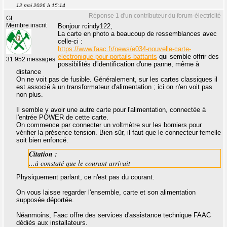
12 mai 2026 à 15:14
Réponse 1 d'un contributeur du forum-électricité
GL
Membre inscrit
Bonjour rcindy122,
La carte en photo a beaucoup de ressemblances avec
celle-ci :
https://www.faac.fr/news/e034-nouvelle-carte-
electronique-pour-portails-battants
qui semble offrir des
31 952 messages
possibilités d'identification d'une panne, même à
distance
On ne voit pas de fusible. Généralement, sur les cartes classiques il
est associé à un transformateur d'alimentation ; ici on n'en voit pas
non plus.
Il semble y avoir une autre carte pour l'alimentation, connectée à
l'entrée POWER de cette carte.
On commence par connecter un voltmètre sur les borniers pour
vérifier la présence tension. Bien sûr, il faut que le connecteur femelle
soit bien enfoncé.
Citation :
...à constaté que le courant arrivait
Physiquement parlant, ce n'est pas du courant.
On vous laisse regarder l'ensemble, carte et son alimentation
supposée déportée.
Néanmoins, Faac offre des services d'assistance technique FAAC
dédiés aux installateurs.