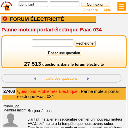
S'inscrire
Aide
FORUM ÉLECTRICITÉ
Panne moteur portail électrique Faac 034
27 513
questions dans le
forum électricité
Liste des questions
27408
Questions Problèmes Électrique :
Panne moteur portail
électrique Faac 034
rcindy122
Membre inscrit
Bonjour à tous.
J'ai fait installer en septembre dernier un nouveau moteur
FAAC 034 suite à la tempête que nous avons subie.
Depuis maintenant un mois et demi, le portail ne s'allume