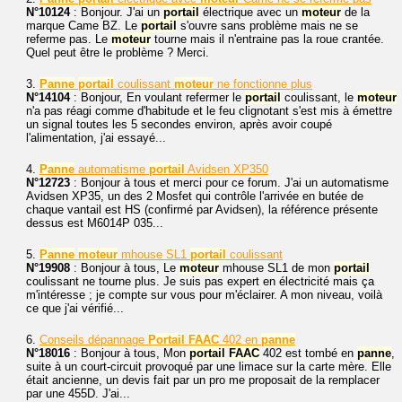
N°10124
: Bonjour. J'ai un
portail
électrique avec un
moteur
de la
marque Came BZ. Le
portail
s'ouvre sans problème mais ne se
referme pas. Le
moteur
tourne mais il n'entraine pas la roue crantée.
Quel peut être le problème ? Merci.
3.
Panne
portail
coulissant
moteur
ne fonctionne plus
N°14104
: Bonjour, En voulant refermer le
portail
coulissant, le
moteur
n'a pas réagi comme d'habitude et le feu clignotant s'est mis à émettre
un signal toutes les 5 secondes environ, après avoir coupé
l'alimentation, j'ai essayé...
4.
Panne
automatisme
portail
Avidsen XP350
N°12723
: Bonjour à tous et merci pour ce forum. J'ai un automatisme
Avidsen XP35, un des 2 Mosfet qui contrôle l'arrivée en butée de
chaque vantail est HS (confirmé par Avidsen), la référence présente
dessus est M6014P 035...
5.
Panne
moteur
mhouse SL1
portail
coulissant
N°19908
: Bonjour à tous, Le
moteur
mhouse SL1 de mon
portail
coulissant ne tourne plus. Je suis pas expert en électricité mais ça
m'intéresse ; je compte sur vous pour m'éclairer. A mon niveau, voilà
ce que j'ai vérifié...
6.
Conseils dépannage
Portail
FAAC
402 en
panne
N°18016
: Bonjour à tous, Mon
portail
FAAC
402 est tombé en
panne
,
suite à un court-circuit provoqué par une limace sur la carte mère. Elle
était ancienne, un devis fait par un pro me proposait de la remplacer
par une 455D. J'ai...