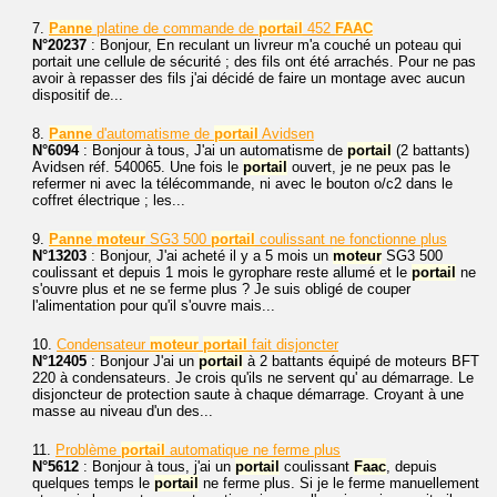
7.
Panne
platine de commande de
portail
452
FAAC
N°20237
: Bonjour, En reculant un livreur m'a couché un poteau qui
portait une cellule de sécurité ; des fils ont été arrachés. Pour ne pas
avoir à repasser des fils j'ai décidé de faire un montage avec aucun
dispositif de...
8.
Panne
d'automatisme de
portail
Avidsen
N°6094
: Bonjour à tous, J'ai un automatisme de
portail
(2 battants)
Avidsen réf. 540065. Une fois le
portail
ouvert, je ne peux pas le
refermer ni avec la télécommande, ni avec le bouton o/c2 dans le
coffret électrique ; les...
9.
Panne
moteur
SG3 500
portail
coulissant ne fonctionne plus
N°13203
: Bonjour, J'ai acheté il y a 5 mois un
moteur
SG3 500
coulissant et depuis 1 mois le gyrophare reste allumé et le
portail
ne
s'ouvre plus et ne se ferme plus ? Je suis obligé de couper
l'alimentation pour qu'il s'ouvre mais...
10.
Condensateur
moteur
portail
fait disjoncter
N°12405
: Bonjour J'ai un
portail
à 2 battants équipé de moteurs BFT
220 à condensateurs. Je crois qu'ils ne servent qu' au démarrage. Le
disjoncteur de protection saute à chaque démarrage. Croyant à une
masse au niveau d'un des...
11.
Problème
portail
automatique ne ferme plus
N°5612
: Bonjour à tous, j'ai un
portail
coulissant
Faac
, depuis
quelques temps le
portail
ne ferme plus. Si je le ferme manuellement