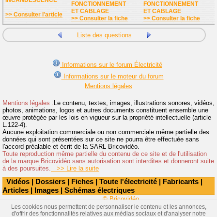
FONCTIONNEMENT
FONCTIONNEMENT
ET CABLAGE
ET CABLAGE
>> Consulter l'article
>> Consulter la fiche
>> Consulter la fiche
Liste des questions
Informations sur le forum Électricité
Informations sur le moteur du forum
Mentions légales
Mentions légales :
Le contenu, textes, images, illustrations sonores, vidéos,
photos, animations, logos et autres documents constituent ensemble une
œuvre protégée par les lois en vigueur sur la propriété intellectuelle (article
L.122-4).
Aucune exploitation commerciale ou non commerciale même partielle des
données qui sont présentées sur ce site ne pourra être effectuée sans
l'accord préalable et écrit de la SARL Bricovidéo.
Toute reproduction même partielle du contenu de ce site et de l'utilisation
de la marque Bricovidéo sans autorisation sont interdites et donneront suite
à des poursuites.
>> Lire la suite
Vidéos
|
Dossiers
|
Fiches
|
Toute l'électricité
|
Fabricants
|
Articles
|
Images
|
Schémas électriques
© Bricovidéo
Les cookies nous permettent de personnaliser le contenu et les annonces,
d'offrir des fonctionnalités relatives aux médias sociaux et d'analyser notre