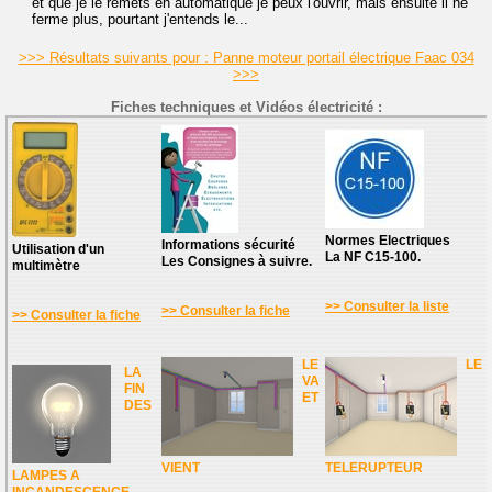
et que je le remets en automatique je peux l'ouvrir, mais ensuite il ne
ferme plus, pourtant j'entends le...
>>> Résultats suivants pour : Panne moteur portail électrique Faac 034
>>>
Fiches techniques et Vidéos électricité :
Normes Electriques
Informations sécurité
Utilisation d'un
La NF C15-100.
Les Consignes à suivre.
multimètre
>> Consulter la liste
>> Consulter la fiche
>> Consulter la fiche
LE
LE
LA
VA
FIN
ET
DES
VIENT
TELERUPTEUR
LAMPES A
INCANDESCENCE