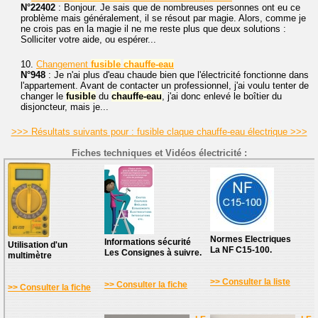
N°22402
: Bonjour. Je sais que de nombreuses personnes ont eu ce
problème mais généralement, il se résout par magie. Alors, comme je
ne crois pas en la magie il ne me reste plus que deux solutions :
Solliciter votre aide, ou espérer...
10.
Changement
fusible
chauffe-eau
N°948
: Je n'ai plus d'eau chaude bien que l'électricité fonctionne dans
l'appartement. Avant de contacter un professionnel, j'ai voulu tenter de
changer le
fusible
du
chauffe-eau
, j'ai donc enlevé le boîtier du
disjoncteur, mais je...
>>> Résultats suivants pour : fusible claque chauffe-eau électrique >>>
Fiches techniques et Vidéos électricité :
Normes Electriques
Informations sécurité
Utilisation d'un
La NF C15-100.
Les Consignes à suivre.
multimètre
>> Consulter la liste
>> Consulter la fiche
>> Consulter la fiche