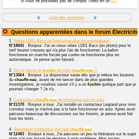
Si vous ne possédez pas de compte, créez-en un
ICI
.
Liste des questions
Questions apparentées dans le forum Électricité
1.
Relais LD01 Baco ne fonctionne plus en automatique
N°18041
: Bonjour. J'ai un vieux relais LD01 Baco (en photo) pour le
tarif heures creuses qui n'a plus l'air de fonctionner. La ballon
fonctionne en marche forcée par contre ne fonctionne plus en
automatique. Je pense qu'en faisant...
2.
Où se trouve le
fusible
de mon
chauffe-eau
?
N°13064
: Bonjour. Le disjoncteur saute dés que je relève les boutons
du
chauffe-eau
, avant de me lancer dans de plus grandes
investigations, je voudrais savoir s'il y a un
fusible
quelque part que je
pourrais changer ? Je n'y...
3.
Contacteur
chauffe-eau
ne fonctionne pas en auto
N°21370
: Bonjour à tous. J'ai installé un contacteur Legrand pour mon
cumulus mais je n'arrive pas à le faire fonctionner en auto. Après avoir
parcouru beaucoup de discussions sur les forums, je pense avoir fait
tous les tests...
4.
Remplacer contacteur jour nuit
chauffe-eau
N°12483
: Bonjour à tous, J'ai parcouru un peu la littérature sur le sujet
mais n'ai pas trouvé de réponse à mon problème. Mon ancien