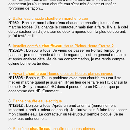
contacteur jour/nuit pour chauffe eau s'est mis à vibrer et ronfler
ronronner de façon...
5.
Ballon eau chaude chauffe en marche forcée
N°980
: Bonjour, mon ballon d'eau chaude ne chauffe plus sauf en
marche forcée. J'ai changé le contacteur mais rien à faire. Il y a, à côté
du contacteur un disjoncteur de deux ampères qui n'a plus de courant,
je l'ai testé et il...
6.
Installer contrôle
chauffe-eau
Heure Pleine/ Heure Creuse ?
N°25284
: Bonjour à tous. Je viens de passer en Forfait Tempo (en
passant, je recommande à tous de regarder, c'est en général rentable)
et après analyse détaillée de ma consommation, je me rends compte
qu'une bonne partie des...
7.
Voyant
chauffe-eau
Heures creuses Heures pleines inversé
N°13505
: Bonjour, J'ai un problème avec mon chauffe eau car il se
met en marche quand je suis en HP au lieu de le faire en HC car sur la
borne EDF il y a marqué HC donc il pense être en HC alors que je
consomme des HP. Comment...
8.
Panne chauffe eau électrique
N°12612
: Bonjour à tous, Après un bruit anormal (ronronnement
important + arrêt + odeur de chaud). Je n'arrive plus à faire fonctionner
mon chauffe eau. Le contacteur ou télérupteur semble bloqué. Je ne
peux pas enfoncer le...
9.
Problème
chauffe-eau
chauffe en heures pleines