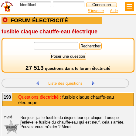
S'inscrire
Aide
FORUM ÉLECTRICITÉ
fusible claque chauffe-eau électrique
27 513
questions dans le
forum électricité
Liste des questions
193
Questions électricité :
fusible claque chauffe-eau
électrique
Invité
Bonjour, j'ai le fusible du disjoncteur qui claque. Lorsque
j'enlève le fusible du chauffe-eau qui est neuf, celà s'arrête.
Pouvez-vous m'aider ? Merci.