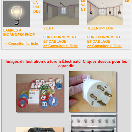
LE
LE
LA
VA
FIN
ET
DES
VIENT
TELERUPTEUR
LAMPES A
INCANDESCENCE
FONCTIONNEMENT
FONCTIONNEMENT
ET CABLAGE
ET CABLAGE
>> Consulter l'article
>> Consulter la fiche
>> Consulter la fiche
Images d'illustration du forum Électricité. Cliquez dessus pour les
agrandir.