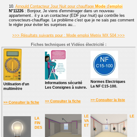
10.
Arnould Contacteur Jour Nuit pour chauffage
Mode
d'
emploi
N°11226
: Bonjour, Je viens d'emménager dans un nouveau
appartement.. il y a un contacteur (EDF jour /nuit) qui contrôle les
convecteurs-chauffage. Le problème c'est que je ne sais pas comment
le régler pour éviter les surprises au...
>>> Résultats suivants pour : Mode emploi Metrix MX 504 >>>
Fiches techniques et Vidéos électricité :
Normes Electriques
Informations sécurité
Utilisation d'un
La NF C15-100.
Les Consignes à suivre.
multimètre
>> Consulter la liste
>> Consulter la fiche
>> Consulter la fiche
LE
LE
LA
VA
FIN
ET
DES