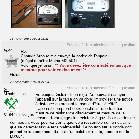
23 novembre 2010 à 11:11
Solution 3 d'un bricoleur à cette question
Invité
Re,
Chauvin Arnoux m'a envoyé la notice de l'appareil
(mégohmmètre Metrix MX 504)
Voici que je joins :
** Vous devez être connecté en tant que
membre pour voir ce document **
Guldin
23 novembre 2010 à 21:34
Solution 4 d'un bricoleur à cette question
GL
Membre inscrit
Re bonjour Guldin. Bien reçu. Ne pouvant essayer
l'appareil sur la table on va donc improviser une notice
à distance en prenant le risque d'être "à côté".
L'appareil comprend deux fonctions, une fonction
mesure de résistance d'isolement et mesure de la
31 944 messages
tension d'amorçage d'un éclateur à gaz. Pour ce dernier
composant vous pourrez voir à quoi cela ressemble sur le net, ainsi
que sa caractéristique tension/intensité. Le bouton sur la sonde doit
permettre la commande du test d'un éclateur in-situ, comme sur le
MX604.