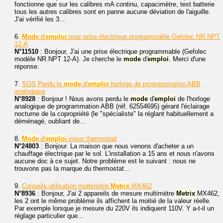
fonctionne que sur les calibres mA continu, capacimètre, test batterie
tous les autres calibres sont en panne aucune déviation de l'aiguille.
J'ai vérifié les 3...
6.
Mode
d'
emploi
pour prise électrique programmable Gefolec NR NPT
12-A
N°11510
: Bonjour, J'ai une prise électrique programmable (Gefolec
modèle NR.NPT 12-A). Je cherche le
mode
d'
emploi
. Merci d'une
réponse.
7.
SOS Perdu le
mode
d'
emploi
horloge de programmation ABB
analogique
N°8928
: Bonjour ! Nous avons perdu le
mode
d'
emploi
de l'horloge
analogique de programmation ABB (réf. 62554695) gérant l'éclairage
nocturne de la copropriété (le "spécialiste" la réglant habituellement a
déménagé, oubliant de...
8.
Mode
d'
emploi
vieux thermostat
N°24803
: Bonjour. La maison que nous venons d'acheter a un
chauffage électrique par le sol. L'installation a 15 ans et nous n'avons
aucune doc à ce sujet. Notre problème est le suivant : nous ne
trouvons pas la marque du thermostat...
9.
Conseils utilisation multimètre
Metrix
MX462
N°8936
: Bonjour, J'ai 2 appareils de mesure multimètre
Metrix
MX462,
les 2 ont le même problème ils affichent la moitié de la valeur réelle.
Par exemple lorsque je mesure du 220V ils indiquent 110V. Y a-t-il un
réglage particulier que...