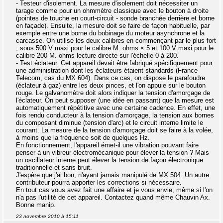
- Testeur d'isolement. La mesure d'isolement doit nécessiter un
tarage comme pour un ohmmètre classique avec le bouton à droite
(pointes de touche en court-circuit - sonde branchée derrière et borne
en façade). Ensuite, la mesure doit se faire de façon habituelle, par
exemple entre une borne du bobinage du moteur asynchrone et la
carcasse. On utilise les deux calibres en commençant par le plus fort
; sous 500 V maxi pour le calibre M. ohms × 5 et 100 V maxi pour le
calibre 200 M. ohms lecture directe sur l'échelle 0 à 200.
- Test éclateur. Cet appareil devait être fabriqué spécifiquement pour
une administration dont les éclateurs étaient standards (France
Telecom, cas du MX 604). Dans ce cas, on dispose le parafoudre
(éclateur à gaz) entre les deux pinces, et l'on appuie sur le bouton
rouge. Le galvanomètre doit alors indiquer la tension d'amorçage de
l'éclateur. On peut supposer (une idée en passant) que la mesure est
automatiquement répétitive avec une certaine cadence. En effet, une
fois rendu conducteur à la tension d'amorçage, la tension aux bornes
du composant diminue (tension d'arc) et le circuit interne limite le
courant. La mesure de la tension d'amorçage doit se faire à la volée,
à moins que la fréquence soit de quelques Hz.
En fonctionnement, l'appareil émet-il une vibration pouvant faire
penser à un vibreur électromécanique pour élever la tension ? Mais
un oscillateur interne peut élever la tension de façon électronique
traditionnelle et sans bruit.
J'espère que j'ai bon, n'ayant jamais manipulé de MX 504. Un autre
contributeur pourra apporter les corrections si nécessaire.
En tout cas vous avez fait une affaire et je vous envie, même si l'on
n'a pas l'utilité de cet appareil. Contactez quand même Chauvin Ax.
Bonne manip.
23 novembre 2010 à 15:11