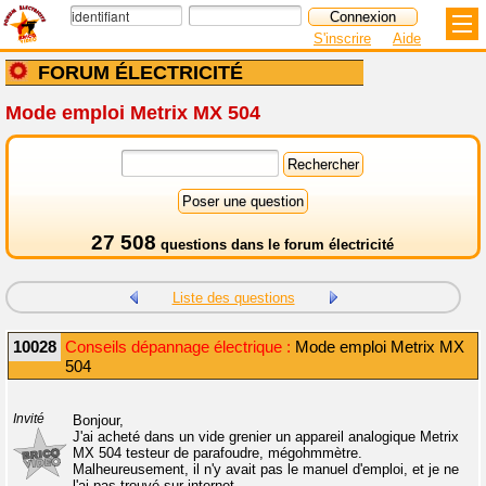
S'inscrire
Aide
FORUM ÉLECTRICITÉ
Mode emploi Metrix MX 504
27 508
questions dans le
forum électricité
Liste des questions
10028
Conseils dépannage électrique :
Mode emploi Metrix MX
504
Invité
Bonjour,
J'ai acheté dans un vide grenier un appareil analogique Metrix
MX 504 testeur de parafoudre, mégohmmètre.
Malheureusement, il n'y avait pas le manuel d'emploi, et je ne
l'ai pas trouvé sur internet.