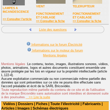
VIENT
TELERUPTEUR
LAMPES A
INCANDESCENCE
FONCTIONNEMENT
FONCTIONNEMENT
ET CABLAGE
ET CABLAGE
>> Consulter l'article
>> Consulter la fiche
>> Consulter la fiche
Liste des questions
Informations sur le forum Électricité
Informations sur le moteur du forum
Mentions légales
Mentions légales :
Le contenu, textes, images, illustrations sonores, vidéos,
photos, animations, logos et autres documents constituent ensemble une
œuvre protégée par les lois en vigueur sur la propriété intellectuelle (article
L.122-4).
Aucune exploitation commerciale ou non commerciale même partielle des
données qui sont présentées sur ce site ne pourra être effectuée sans
l'accord préalable et écrit de la SARL Bricovidéo.
Toute reproduction même partielle du contenu de ce site et de l'utilisation
de la marque Bricovidéo sans autorisation sont interdites et donneront suite
à des poursuites.
>> Lire la suite
Vidéos
|
Dossiers
|
Fiches
|
Toute l'électricité
|
Fabricants
|
Articles
|
Images
|
Schémas électriques