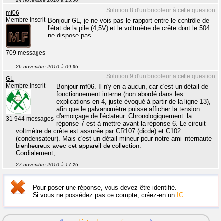
24 novembre 2010 à 15:50
Solution 8 d'un bricoleur à cette question
mf06
Membre inscrit
Bonjour GL, je ne vois pas le rapport entre le contrôle de
l'état de la pile (4,5V) et le voltmètre de crête dont le 504
ne dispose pas.
709 messages
26 novembre 2010 à 09:06
Solution 9 d'un bricoleur à cette question
GL
Membre inscrit
Bonjour mf06. Il n'y en a aucun, car c'est un détail de
fonctionnement interne (non abordé dans les
explications en 4, juste évoqué à partir de la ligne 13),
afin que le galvanomètre puisse afficher la tension
d'amorçage de l'éclateur. Chronologiquement, la
31 944 messages
réponse 7 est à mettre avant la réponse 6. Le circuit
voltmètre de crête est assurée par CR107 (diode) et C102
(condensateur). Mais c'est un détail mineur pour notre ami internaute
bienheureux avec cet appareil de collection.
Cordialement,
27 novembre 2010 à 17:26
Pour poser une réponse, vous devez être identifié.
Si vous ne possédez pas de compte, créez-en un
ICI
.