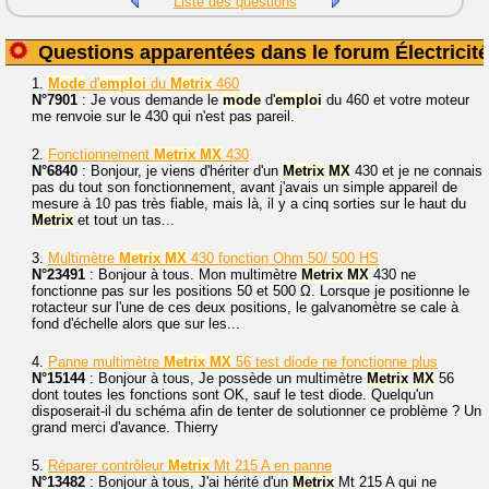
Liste des questions
Questions apparentées dans le forum Électricité
1.
Mode
d'
emploi
du
Metrix
460
N°7901
: Je vous demande le
mode
d'
emploi
du 460 et votre moteur
me renvoie sur le 430 qui n'est pas pareil.
2.
Fonctionnement
Metrix
MX
430
N°6840
: Bonjour, je viens d'hériter d'un
Metrix
MX
430 et je ne connais
pas du tout son fonctionnement, avant j'avais un simple appareil de
mesure à 10 pas très fiable, mais là, il y a cinq sorties sur le haut du
Metrix
et tout un tas...
3.
Multimètre
Metrix
MX
430 fonction Ohm 50/ 500 HS
N°23491
: Bonjour à tous. Mon multimètre
Metrix
MX
430 ne
fonctionne pas sur les positions 50 et 500 Ω. Lorsque je positionne le
rotacteur sur l'une de ces deux positions, le galvanomètre se cale à
fond d'échelle alors que sur les...
4.
Panne multimètre
Metrix
MX
56 test diode ne fonctionne plus
N°15144
: Bonjour à tous, Je possède un multimètre
Metrix
MX
56
dont toutes les fonctions sont OK, sauf le test diode. Quelqu'un
disposerait-il du schéma afin de tenter de solutionner ce problème ? Un
grand merci d'avance. Thierry
5.
Réparer contrôleur
Metrix
Mt 215 A en panne
N°13482
: Bonjour à tous, J'ai hérité d'un
Metrix
Mt 215 A qui ne