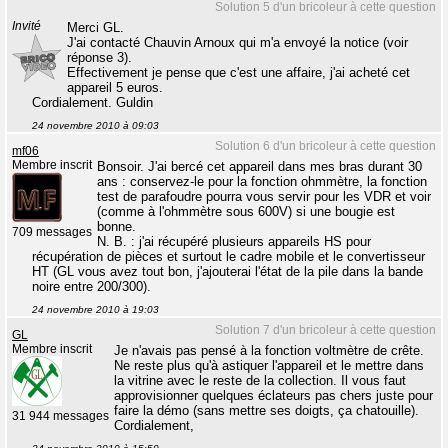
Solution 5 d'un bricoleur à cette question
Invité
Merci GL.
J'ai contacté Chauvin Arnoux qui m'a envoyé la notice (voir
réponse 3).
Effectivement je pense que c'est une affaire, j'ai acheté cet
appareil 5 euros.
Cordialement. Guldin
24 novembre 2010 à 09:03
Solution 6 d'un bricoleur à cette question
mf06
Membre inscrit
Bonsoir. J'ai bercé cet appareil dans mes bras durant 30
ans : conservez-le pour la fonction ohmmètre, la fonction
test de parafoudre pourra vous servir pour les VDR et voir
(comme à l'ohmmètre sous 600V) si une bougie est
bonne.
709 messages
N. B. : j'ai récupéré plusieurs appareils HS pour
récupération de pièces et surtout le cadre mobile et le convertisseur
HT (GL vous avez tout bon, j'ajouterai l'état de la pile dans la bande
noire entre 200/300).
24 novembre 2010 à 19:03
Solution 7 d'un bricoleur à cette question
GL
Membre inscrit
Je n'avais pas pensé à la fonction voltmètre de crête.
Ne reste plus qu'à astiquer l'appareil et le mettre dans
la vitrine avec le reste de la collection. Il vous faut
approvisionner quelques éclateurs pas chers juste pour
faire la démo (sans mettre ses doigts, ça chatouille).
31 944 messages
Cordialement,