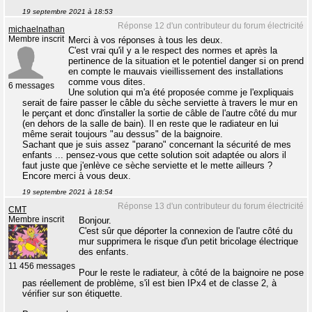
19 septembre 2021 à 18:53
Réponse 12 d'un contributeur du forum électricité
michaelnathan
Membre inscrit
Merci à vos réponses à tous les deux.
C'est vrai qu'il y a le respect des normes et après la
pertinence de la situation et le potentiel danger si on prend
en compte le mauvais vieillissement des installations
comme vous dites.
6 messages
Une solution qui m'a été proposée comme je l'expliquais
serait de faire passer le câble du sèche serviette à travers le mur en
le perçant et donc d'installer la sortie de câble de l'autre côté du mur
(en dehors de la salle de bain). Il en reste que le radiateur en lui
même serait toujours "au dessus" de la baignoire.
Sachant que je suis assez "parano" concernant la sécurité de mes
enfants ... pensez-vous que cette solution soit adaptée ou alors il
faut juste que j'enlève ce sèche serviette et le mette ailleurs ?
Encore merci à vous deux.
19 septembre 2021 à 18:54
Réponse 13 d'un contributeur du forum électricité
CMT
Membre inscrit
Bonjour.
C'est sûr que déporter la connexion de l'autre côté du
mur supprimera le risque d'un petit bricolage électrique
des enfants.
11 456 messages
Pour le reste le radiateur, à côté de la baignoire ne pose
pas réellement de problème, s'il est bien IPx4 et de classe 2, à
vérifier sur son étiquette.