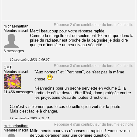
Réponse 2 d'un contributeur du forum électricité
michaelnathan
Membre inscrit
Merci beaucoup pour votre réponse rapide.
Comme la margelle est de seulement 10cm et que donc la
prise du radiateur est proche de la baignoire je dois dire
que ça m'inquiète un peu niveau sécurité ...
6 messages
19 septembre 2021 à 09:05
Réponse 3 d'un contributeur du forum électricité
CMT
Membre inscrit
"Aux normes" et "Pertinent", ce n'est pas la même
chose
Néanmoins pour un sèche serviette en volume 2, la
11 456 messages
sortie de câble devrait être IPx4, donc protégée contre
les projections d'eau de toutes directions.
Ce n'est visiblement pas le cas de celle qu'on voit sur la photo.
Mais c'est facile à changer.
19 septembre 2021 à 11:31
Réponse 4 d'un contributeur du forum électricité
michaelnathan
Membre inscrit
Mille mercis pour vos réponses si rapides ! Excusez-moi
de vous déranger pour une dernière question.