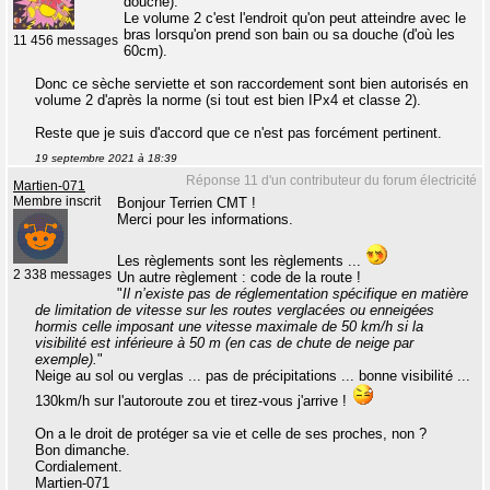
douche).
Le volume 2 c'est l'endroit qu'on peut atteindre avec le
bras lorsqu'on prend son bain ou sa douche (d'où les
11 456 messages
60cm).
Donc ce sèche serviette et son raccordement sont bien autorisés en
volume 2 d'après la norme (si tout est bien IPx4 et classe 2).
Reste que je suis d'accord que ce n'est pas forcément pertinent.
19 septembre 2021 à 18:39
Réponse 11 d'un contributeur du forum électricité
Martien-071
Membre inscrit
Bonjour Terrien CMT !
Merci pour les informations.
Les règlements sont les règlements ...
2 338 messages
Un autre règlement : code de la route !
"
Il n’existe pas de réglementation spécifique en matière
de limitation de vitesse sur les routes verglacées ou enneigées
hormis celle imposant une vitesse maximale de 50 km/h si la
visibilité est inférieure à 50 m (en cas de chute de neige par
exemple).
"
Neige au sol ou verglas ... pas de précipitations ... bonne visibilité ...
130km/h sur l'autoroute zou et tirez-vous j'arrive !
On a le droit de protéger sa vie et celle de ses proches, non ?
Bon dimanche.
Cordialement.
Martien-071