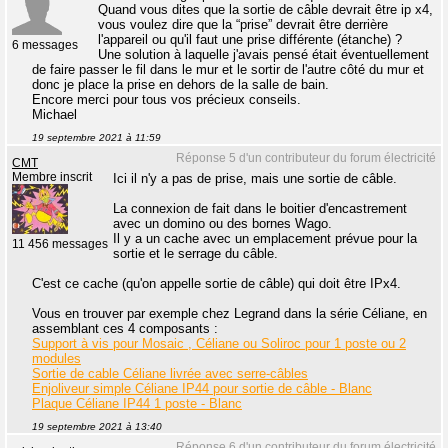
Quand vous dites que la sortie de câble devrait être ip x4,
vous voulez dire que la “prise” devrait être derrière
l'appareil ou qu'il faut une prise différente (étanche) ?
6 messages
Une solution à laquelle j'avais pensé était éventuellement
de faire passer le fil dans le mur et le sortir de l'autre côté du mur et
donc je place la prise en dehors de la salle de bain.
Encore merci pour tous vos précieux conseils.
Michael
19 septembre 2021 à 11:59
Réponse 5 d'un contributeur du forum électricité
CMT
Membre inscrit
Ici il n'y a pas de prise, mais une sortie de câble.
La connexion de fait dans le boitier d'encastrement
avec un domino ou des bornes Wago.
Il y a un cache avec un emplacement prévue pour la
11 456 messages
sortie et le serrage du câble.
C'est ce cache (qu'on appelle sortie de câble) qui doit être IPx4.
Vous en trouver par exemple chez Legrand dans la série Céliane, en
assemblant ces 4 composants :
Support à vis pour Mosaic , Céliane ou Soliroc pour 1 poste ou 2
modules
Sortie de cable Céliane livrée avec serre-câbles
Enjoliveur simple Céliane IP44 pour sortie de câble - Blanc
Plaque Céliane IP44 1 poste - Blanc
19 septembre 2021 à 13:40
Réponse 6 d'un contributeur du forum électricité