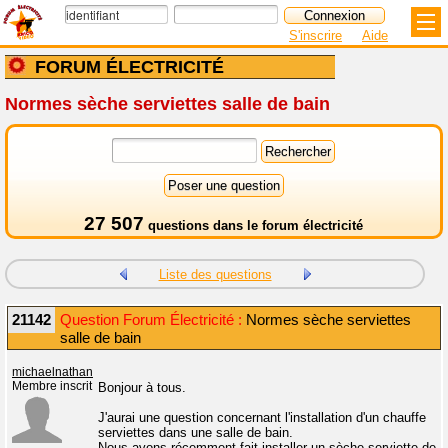
S'inscrire
Aide
FORUM ÉLECTRICITÉ
Normes sèche serviettes salle de bain
27 507
questions dans le
forum électricité
Liste des questions
21142
Question Forum Électricité :
Normes sèche serviettes
salle de bain
michaelnathan
Membre inscrit
Bonjour à tous.
J'aurai une question concernant l'installation d'un chauffe
serviettes dans une salle de bain.
Nous avons récemment fait installer un sèche serviette de