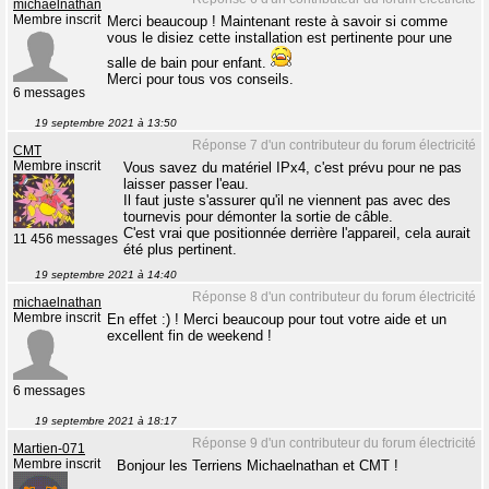
michaelnathan
Membre inscrit
Merci beaucoup ! Maintenant reste à savoir si comme
vous le disiez cette installation est pertinente pour une
salle de bain pour enfant.
Merci pour tous vos conseils.
6 messages
19 septembre 2021 à 13:50
Réponse 7 d'un contributeur du forum électricité
CMT
Membre inscrit
Vous savez du matériel IPx4, c'est prévu pour ne pas
laisser passer l'eau.
Il faut juste s'assurer qu'il ne viennent pas avec des
tournevis pour démonter la sortie de câble.
C'est vrai que positionnée derrière l'appareil, cela aurait
11 456 messages
été plus pertinent.
19 septembre 2021 à 14:40
Réponse 8 d'un contributeur du forum électricité
michaelnathan
Membre inscrit
En effet :) ! Merci beaucoup pour tout votre aide et un
excellent fin de weekend !
6 messages
19 septembre 2021 à 18:17
Réponse 9 d'un contributeur du forum électricité
Martien-071
Membre inscrit
Bonjour les Terriens Michaelnathan et CMT !