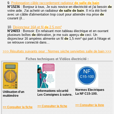
9.
Prolongation câble raccordement radiateur
de
salle
de
bain
N°15236
: Bonjour à tous, Je suis novice en électricité et j'ai besoin
de
votre aide. J'ai acheté un radiateur
de
salle
de
bain
. Il m'a été livré
avec un câble d'alimentation trop court pour atteindre ma prise
de
courant (il...
10.
Disjoncteur 16A et fil
de
2.5 mm²
N°24653
: Bonsoir. En refaisant mon tableau électrique et en ouvrant
plusieurs boîtes
de
dérivation, je me suis aperçu
de
ceci. Un
disjoncteur 16 ampères alimente un fil
de
1,5 mm² qui part à l'étage et
se retrouve connecté dans...
>>> Résultats suivants pour : Normes sèche serviettes salle de bain >>>
Fiches techniques et Vidéos électricité :
Normes Electriques
Informations sécurité
Utilisation d'un
La NF C15-100.
Les Consignes à suivre.
multimètre
>> Consulter la liste
>> Consulter la fiche
>> Consulter la fiche