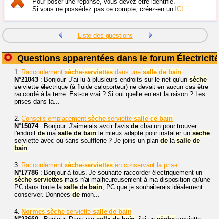
Pour poser une réponse, vous devez être identifié.
Si vous ne possédez pas de compte, créez-en un
ICI
.
Liste des questions
Questions apparentées dans le forum Électricité
1.
Raccordement
sèche
-
serviettes
dans une
salle
de
bain
N°21043
: Bonjour. J'ai lu à plusieurs endroits sur le net qu'un
sèche
serviette électrique (à fluide caloporteur) ne devait en aucun cas être
raccordé à la terre. Est-ce vrai ? Si oui quelle en est la raison ? Les
prises dans la...
2.
Conseils emplacement
sèche
serviette
salle
de
bain
N°15074
: Bonjour, J'aimerais avoir l'avis
de
chacun pour trouver
l'endroit
de
ma
salle
de
bain
le mieux adapté pour installer un
sèche
serviette avec ou sans soufflerie ? Je joins un plan
de
la
salle
de
bain
.
3.
Raccordement
sèche
-
serviettes
en conservant la prise
N°17786
: Bonjour à tous, Je souhaite raccorder électriquement un
sèche
-
serviettes
mais n'ai malheureusement à ma disposition qu'une
PC dans toute la
salle
de
bain
, PC que je souhaiterais idéalement
conserver. Données
de
mon...
4.
Normes
sèche
-serviette
salle
de
bain
N°23660
: Bonjour. Dans ma
salle
de
bain
, j'ai un
sèche
-serviette