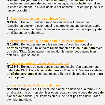
branché sur une prise
de
courant domestique. Je souhaite normaliser
la chose en créant un circuit dédié à cet appareil. Est-ce que je peux le
laisser branché...
5.
Souci disjoncteur
sèche
serviettes
Acova
N°21668
: Bonjour. J’aurais grand besoin
de
vos lumières pour
résoudre un problème pour lequel je ne trouve aucune solution, après
deux jours
de
recherches. Je ne suis absolument pas un expert, juste
un débutant en recherche...
6.
Alimentation électrique
salle
de
bain
nouvelles
normes
N°18467
: Bonjour. je me suis laisser dire qu'avec les nouvelles
normes
électrique il fallait faire l'alimentation
de
la
salle
de
bain
avec
du câble 3G.... (sous gaine ) au lieu du fils rigide (sous gaine bien
entendu) ; que se soit le...
7.
Sèche
-
serviettes
mise en place d'une prise
N°15843
: Bonjour, Je suis depuis peu propriétaire d'un appartement
datant
de
1977. Dans la
salle
de
bain
en Volume 3, j'aimerais installer
un
sèche
serviettes
électrique (classe II). Le problème étant que je n'ai
pas
de
prise...
8.
Liaison équipotentielle
salle
de
bain
N°23581
: Bonjour. Faut-il relier une platine
de
douche à la terre ? En
en discutant avec mon plombier et en regardant des vidéos
de
pose
de
platines
de
douche, j'ai l'impression que ce n'est pas très usuel. Mon
plombier me disait...