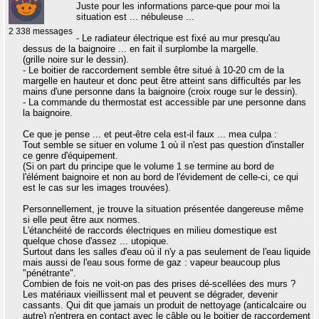
Juste pour les informations parce-que pour moi la
situation est ... nébuleuse ...
2 338 messages
- Le radiateur électrique est fixé au mur presqu'au
dessus de la baignoire ... en fait il surplombe la margelle.
(grille noire sur le dessin).
- Le boitier de raccordement semble être situé à 10-20 cm de la
margelle en hauteur et donc peut être atteint sans difficultés par les
mains d'une personne dans la baignoire (croix rouge sur le dessin).
- La commande du thermostat est accessible par une personne dans
la baignoire.
Ce que je pense ... et peut-être cela est-il faux ... mea culpa :
Tout semble se situer en volume 1 où il n'est pas question d'installer
ce genre d'équipement.
(Si on part du principe que le volume 1 se termine au bord de
l'élément baignoire et non au bord de l'évidement de celle-ci, ce qui
est le cas sur les images trouvées).
Personnellement, je trouve la situation présentée dangereuse même
si elle peut être aux normes.
L'étanchéité de raccords électriques en milieu domestique est
quelque chose d'assez ... utopique.
Surtout dans les salles d'eau où il n'y a pas seulement de l'eau liquide
mais aussi de l'eau sous forme de gaz : vapeur beaucoup plus
"pénétrante".
Combien de fois ne voit-on pas des prises dé-scellées des murs ?
Les matériaux vieillissent mal et peuvent se dégrader, devenir
cassants. Qui dit que jamais un produit de nettoyage (anticalcaire ou
autre) n'entrera en contact avec le câble ou le boitier de raccordement