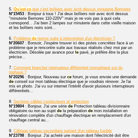
5.
Qu'est
-
ce
que c'est boîtiers avec écrit dessus minuterie Bemorex
N°15453
: Bonjour à tous ! J'ai deux boîtiers noir avec écrit dessus
"minuterie Bemorex 110-220V" mais je ne vois pas à quoi cela
correspond... J'ai bien 2 lampes sur minuterie dans cette vieille maison
et les boîtiers noirs sont...
6.
Problème
de
norme suite à intervention d'un électricien ?
N°20607
: Bonsoir, J'espère trouver ici des pistes concrètes face à un
problème que je rencontre suite aux travaux réalisés chez moi par un
électricien. Désolée par avance pour
le
pavé, je préfère être la plus
précise...
7.
Comment brancher interrupteur différentiel monophasé sur du
triphasé ?
N°20296
: Bonjour, Nouveau sur
ce
forum, je vous envoie une demande
de
conseil sur mon tableau électrique que je voudrais rénover. Je l'ai
mis en photo. J'ai vu sur internet l'intérêt d'avoir plusieurs interrupteurs
différentiels...
8.
Sections câbles conducteurs et protection
N°19804
: Bonjour, J'ai une série
de
Protection tableau divisionnaire
obligatoire ou non au sujet
de
la préparation
de
mon installation en
rénovation complète d'un chauffage électrique en remplacement d'un
chauffage central au...
9.
Câblage tableau secondaire partant d'un tableau fusible
N°23798
: Bonjour. J'ai acheté une maison dont l'électricité doit être