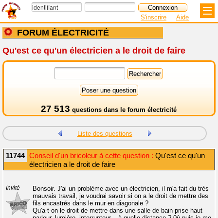
S'inscrire
Aide
FORUM ÉLECTRICITÉ
Qu'est ce qu'un électricien a le droit de faire
27 513
questions dans le
forum électricité
Liste des questions
11744
Conseil d'un bricoleur à cette question :
Qu'est ce qu'un
électricien a le droit de faire
Invité
Bonsoir. J'ai un problème avec un électricien, il m'a fait du très
mauvais travail, je voudrai savoir si on a le droit de mettre des
fils encastrés dans le mur en diagonale ?
Qu'a-t-on le droit de mettre dans une salle de bain prise haut
parleur, lumière, interrupteur... à quelle distance ? 0ù puis-je me