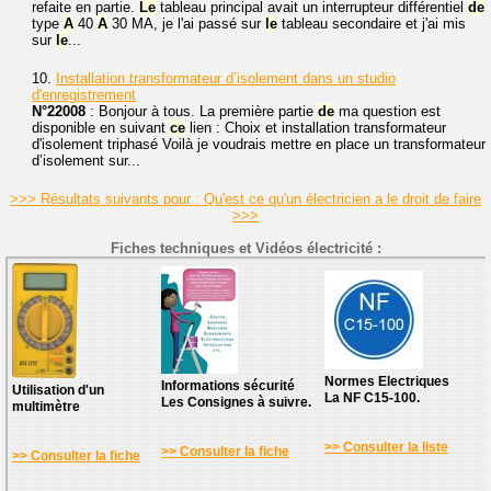
refaite en partie.
Le
tableau principal avait un interrupteur différentiel
de
type
A
40
A
30 MA, je l'ai passé sur
le
tableau secondaire et j'ai mis
sur
le
...
10.
Installation transformateur d’isolement dans un studio
d'enregistrement
N°22008
: Bonjour à tous. La première partie
de
ma question est
disponible en suivant
ce
lien : Choix et installation transformateur
d'isolement triphasé Voilà je voudrais mettre en place un transformateur
d’isolement sur...
>>> Résultats suivants pour : Qu'est ce qu'un électricien a le droit de faire
>>>
Fiches techniques et Vidéos électricité :
Normes Electriques
Informations sécurité
Utilisation d'un
La NF C15-100.
Les Consignes à suivre.
multimètre
>> Consulter la liste
>> Consulter la fiche
>> Consulter la fiche