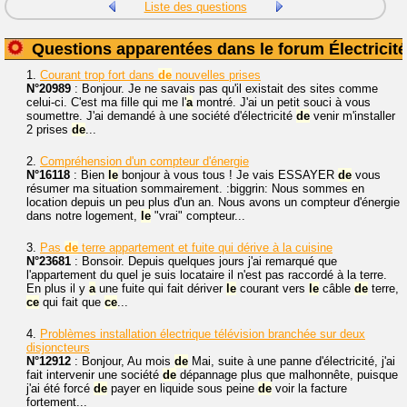
Liste des questions
Questions apparentées dans le forum Électricité
1.
Courant trop fort dans
de
nouvelles prises
N°20989
: Bonjour. Je ne savais pas qu'il existait des sites comme
celui-ci. C'est ma fille qui me l'
a
montré. J'ai un petit souci à vous
soumettre. J'ai demandé à une société d'électricité
de
venir m'installer
2 prises
de
...
2.
Compréhension d'un compteur d'énergie
N°16118
: Bien
le
bonjour à vous tous ! Je vais ESSAYER
de
vous
résumer ma situation sommairement. :biggrin: Nous sommes en
location depuis un peu plus d'un an. Nous avons un compteur d'énergie
dans notre logement,
le
"vrai" compteur...
3.
Pas
de
terre appartement et fuite qui dérive à la cuisine
N°23681
: Bonsoir. Depuis quelques jours j'ai remarqué que
l'appartement du quel je suis locataire il n'est pas raccordé à la terre.
En plus il y
a
une fuite qui fait dériver
le
courant vers
le
câble
de
terre,
ce
qui fait que
ce
...
4.
Problèmes installation électrique télévision branchée sur deux
disjoncteurs
N°12912
: Bonjour, Au mois
de
Mai, suite à une panne d'électricité, j'ai
fait intervenir une société
de
dépannage plus que malhonnête, puisque
j'ai été forcé
de
payer en liquide sous peine
de
voir la facture
fortement...