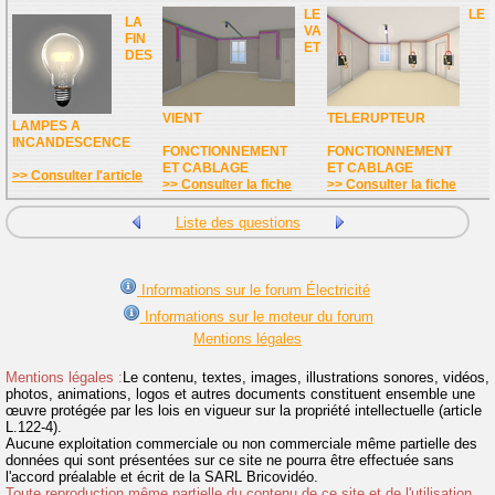
LE
LE
LA
VA
FIN
ET
DES
VIENT
TELERUPTEUR
LAMPES A
INCANDESCENCE
FONCTIONNEMENT
FONCTIONNEMENT
ET CABLAGE
ET CABLAGE
>> Consulter l'article
>> Consulter la fiche
>> Consulter la fiche
Liste des questions
Informations sur le forum Électricité
Informations sur le moteur du forum
Mentions légales
Mentions légales :
Le contenu, textes, images, illustrations sonores, vidéos,
photos, animations, logos et autres documents constituent ensemble une
œuvre protégée par les lois en vigueur sur la propriété intellectuelle (article
L.122-4).
Aucune exploitation commerciale ou non commerciale même partielle des
données qui sont présentées sur ce site ne pourra être effectuée sans
l'accord préalable et écrit de la SARL Bricovidéo.
Toute reproduction même partielle du contenu de ce site et de l'utilisation