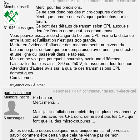
Réponses 6 d'un contributeur du forum-électricité
GL
Membre inscrit
Merci pour les précisions.
Ce ne sont donc pas des micro-coupures d'ordre
électrique comme on les évoque quelquefois sur le
forum.
Ce sont des défauts de transmission CPL auxquels
31 946 messages
derrière l'écran on ne peut pas grand chose.
Vous pouvez essayer de changer de boitiers CPL, voir si la distance
entre la box et l'utilisation n'est pas trop grande.
Mettre en évidence l'influence des raccordements au niveau du
tableau ne peut se faire que par comparaison avec une ligne directe
et une ligne qui passerait dans le tableau.
Mais on ne voit pas pourquoi il pourrait y avoir une différence.
Laissez les fusibles ainsi, 230 ou 250 V, ils assureront leur fonction.
Attendons d'autres avis sur la qualité des transmissions CPL
domestiques.
Cordialement.
09 janvier 2017 à 17:33
Réponses 7 d'un contributeur du forum-électricité
pardessuslemur
Membre inscrit
Re bonjour,
Merci merci....
Mais j'ai l'installation complète depuis plusieurs années y
compris avec les CPL donc ce ne sont pas les CPL qui
5 messages
font que j'ai des micro-coupures....
Je les constate depuis quelques mois uniquement.... et je voulais
savoir comment être certain que cela ne vienne pas de mon
électricité mais bien des câbles de l’opérateur...