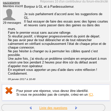
Réponses 10 d'un contributeur du forum-électricité
pazzaiarene
Membre inscrit
Bonjour à GL et à Pardessuslemur.
Je suis parfaitement d’accord avec les suggestions de
GL.
Il faut essayer de faire des essais avec des lignes courtes
29 messages
et neuves sans passer dans des gaines ou dans des
murs.
Faire le premier essai sans aucune rallonge.
Si résultat positif, s’éloigner progressivement du point de départ.
Ne pas avoir peur de tout débrancher et de tout rebrancher
calmement en vérifiant scrupuleusement l’état de chaque prise et de
chaque connexion.
Ne pas hésiter à changer ou à permuter les câbles quand c’est
possible.
Une autre fois, j’ai résolu un problème similaire en empruntant à mon
voisin une box pendant 2 heures pour être sûr du défaut avant
d’appeler mon opérateur.
En espérant vous apporter un peu d’aide dans votre réflexion !
Cordialement.
09 janvier 2017 à 18:49
Pour poser une réponse, vous devez être identifié.
Si vous ne possédez pas de compte, créez-en un
ICI
.
Liste des questions