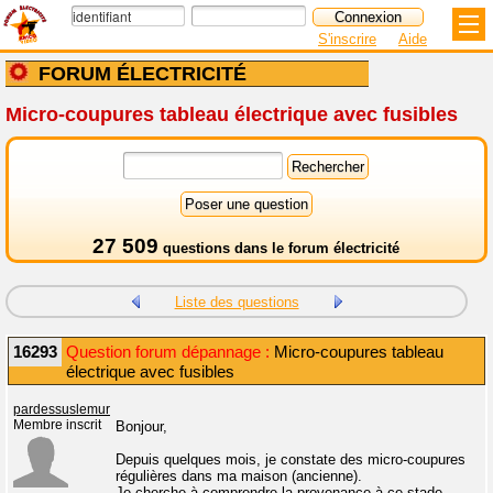
S'inscrire
Aide
FORUM ÉLECTRICITÉ
Micro-coupures tableau électrique avec fusibles
27 509
questions dans le
forum électricité
Liste des questions
16293
Question forum dépannage :
Micro-coupures tableau
électrique avec fusibles
pardessuslemur
Membre inscrit
Bonjour,
Depuis quelques mois, je constate des micro-coupures
régulières dans ma maison (ancienne).
Je cherche à comprendre la provenance à ce stade.