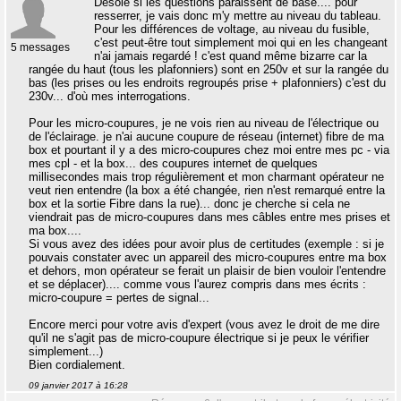
Désolé si les questions paraissent de base.... pour
resserrer, je vais donc m'y mettre au niveau du tableau.
Pour les différences de voltage, au niveau du fusible,
c'est peut-être tout simplement moi qui en les changeant
5 messages
n'ai jamais regardé ! c'est quand même bizarre car la
rangée du haut (tous les plafonniers) sont en 250v et sur la rangée du
bas (les prises ou les endroits regroupés prise + plafonniers) c'est du
230v... d'où mes interrogations.
Pour les micro-coupures, je ne vois rien au niveau de l'électrique ou
de l'éclairage. je n'ai aucune coupure de réseau (internet) fibre de ma
box et pourtant il y a des micro-coupures chez moi entre mes pc - via
mes cpl - et la box... des coupures internet de quelques
millisecondes mais trop régulièrement et mon charmant opérateur ne
veut rien entendre (la box a été changée, rien n'est remarqué entre la
box et la sortie Fibre dans la rue)... donc je cherche si cela ne
viendrait pas de micro-coupures dans mes câbles entre mes prises et
ma box....
Si vous avez des idées pour avoir plus de certitudes (exemple : si je
pouvais constater avec un appareil des micro-coupures entre ma box
et dehors, mon opérateur se ferait un plaisir de bien vouloir l'entendre
et se déplacer).... comme vous l'aurez compris dans mes écrits :
micro-coupure = pertes de signal...
Encore merci pour votre avis d'expert (vous avez le droit de me dire
qu'il ne s'agit pas de micro-coupure électrique si je peux le vérifier
simplement...)
Bien cordialement.
09 janvier 2017 à 16:28