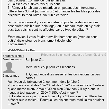
des cachées. Commencer par le tableau.
2. Laisser les fusibles tels qu'ils sont.
3. Rénover le tableau de répartition en posant des interrupteurs
différentiels 30 mA (au moins un) et changer les fusibles pour des
disjoncteurs modulaires. Voir un électricien.
Si micro-coupures il y a ce peut être un problème de connexions
desserrées (visible sur l'éclairage), ou le réseau, mais on n'y croit
pas. Les voisins sont-ils affectés par ce type de défaut ?
Étant novice il vous faudra travailler hors tension (avec de bons
outils) disjoncteur de branchement déclenché.
Cordialement.
09 janvier 2017 à 15:01
Réponses 3 d'un contributeur du forum-électricité
pardessuslemur
Membre inscrit
Bonjoour GL,
Merci beaucoup pour vos réponses.
1. Quand vous dites resserrer les connexions un peu
5 messages
partout.
Au niveau du tableau déjà, comment dois-je faire ?
2. pourquoi y a t-il des 16a/230 et des 16a/250v néanmoins ? est-ce
quand même mieux d'avoir 230 ou bien 250v non ? Il n'y a aucun
risque à tout passer en 230v ? 250v c'est mieux ?
3. il a été rénové par un électricien il y a 10 ans avec un différentiel
présent sur le tableau. Pourquoi les disjoncteurs modulaires seraient
mieux ?