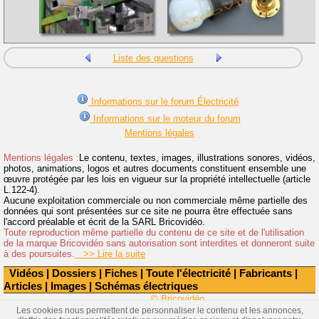
Liste des questions
Informations sur le forum Électricité
Informations sur le moteur du forum
Mentions légales
Mentions légales :
Le contenu, textes, images, illustrations sonores, vidéos,
photos, animations, logos et autres documents constituent ensemble une
œuvre protégée par les lois en vigueur sur la propriété intellectuelle (article
L.122-4).
Aucune exploitation commerciale ou non commerciale même partielle des
données qui sont présentées sur ce site ne pourra être effectuée sans
l'accord préalable et écrit de la SARL Bricovidéo.
Toute reproduction même partielle du contenu de ce site et de l'utilisation
de la marque Bricovidéo sans autorisation sont interdites et donneront suite
à des poursuites.
>> Lire la suite
Vidéos
|
Dossiers
|
Fiches
|
Toute l'électricité
|
Fabricants
|
Articles
|
Images
|
Schémas électriques
© Bricovidéo
Les cookies nous permettent de personnaliser le contenu et les annonces,