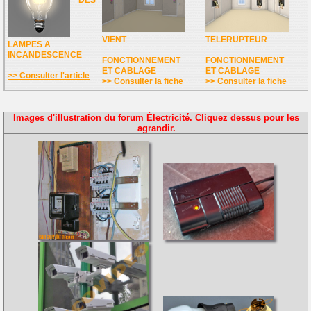
DES
VIENT
TELERUPTEUR
LAMPES A
INCANDESCENCE
FONCTIONNEMENT
FONCTIONNEMENT
ET CABLAGE
ET CABLAGE
>> Consulter l'article
>> Consulter la fiche
>> Consulter la fiche
Images d'illustration du forum Électricité. Cliquez dessus pour les
agrandir.