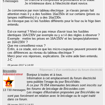
5 messages
Je m'intéresse donc à l'électricité étant novice.
Je commence par mon tableau électrique : je n'avais jamais fait
attention mais il y a des fusibles 16a/250v et sur certains (prises ou
lampes indifférents) il y a des 16a/230v.
Je n'évoque pas ici les fusibles différents pour le four ou le frigo bien
entendu.
Est-ce normal ? N'est-ce pas mieux d'avoir tous les fusibles
identiques 16A/230V par exemple ou y a t-il des règles à observer ?
Exemple : mettre les prises en 16A/250V et les lampes/plafonniers
en 16A/230V ?
Que me conseillerez-vous ?
Enfin, à ce stade, est-ce que les micro-coupures peuvent provenir de
ces différences au niveau du tableau électrique ?
Merci pour vos réponses, explications. De votre aide bien entendu.
J-C
09 janvier 2017 à 14:00
Réponses 1 d'un contributeur du forum-électricité
Bricovidéo
Administrateur
Bonjour à toutes et à tous.
Information à cet emplacement du forum électricité
sera publiée l’image du jour BricoVidéo.
À ce jour 76 054 internautes bricoleurs sont inscrits sur
les forums de bricolage de Bricovideo.com
13 730 messages
Les images d'illustration proposées par BricoVidéo ne
sont pas forcément en relation avec le bricolage ou le sujet traité
dans ce forum.
09 janvier 2017 à 14:52