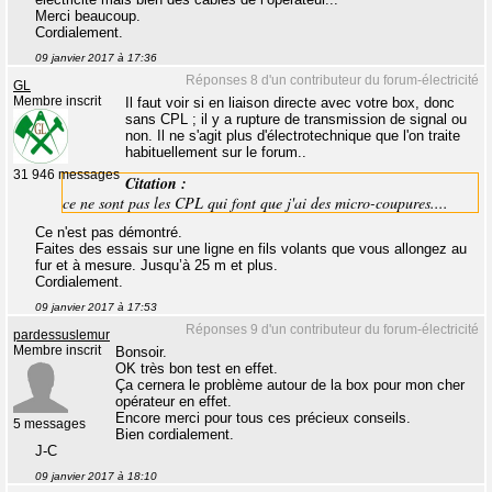
Merci beaucoup.
Cordialement.
09 janvier 2017 à 17:36
Réponses 8 d'un contributeur du forum-électricité
GL
Membre inscrit
Il faut voir si en liaison directe avec votre box, donc
sans CPL ; il y a rupture de transmission de signal ou
non. Il ne s'agit plus d'électrotechnique que l'on traite
habituellement sur le forum..
31 946 messages
Citation :
ce ne sont pas les CPL qui font que j'ai des micro-coupures....
Ce n'est pas démontré.
Faites des essais sur une ligne en fils volants que vous allongez au
fur et à mesure. Jusqu’à 25 m et plus.
Cordialement.
09 janvier 2017 à 17:53
Réponses 9 d'un contributeur du forum-électricité
pardessuslemur
Membre inscrit
Bonsoir.
OK très bon test en effet.
Ça cernera le problème autour de la box pour mon cher
opérateur en effet.
Encore merci pour tous ces précieux conseils.
5 messages
Bien cordialement.
J-C
09 janvier 2017 à 18:10