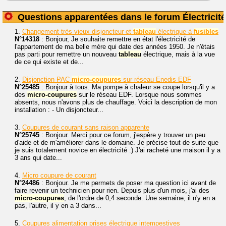
Questions apparentées dans le forum Électricité
1.
Changement très vieux disjoncteur et
tableau
électrique à
fusibles
N°14318
: Bonjour, Je souhaite remettre en état l'électricité de
l'appartement de ma belle mère qui date des années 1950. Je n'étais
pas parti pour remettre un nouveau
tableau
électrique, mais à la vue
de ce qui existe et de...
2.
Disjonction PAC
micro-coupures
sur réseau Enedis EDF
N°25485
: Bonjour à tous. Ma pompe à chaleur se coupe lorsqu'il y a
des
micro-coupures
sur le réseau EDF. Lorsque nous sommes
absents, nous n'avons plus de chauffage. Voici la description de mon
installation : - Un disjoncteur...
3.
Coupures de courant sans raison apparente
N°25745
: Bonjour. Merci pour ce forum, j'espère y trouver un peu
d'aide et de m'améliorer dans le domaine. Je précise tout de suite que
je suis totalement novice en électricité :) J'ai racheté une maison il y a
3 ans qui date...
4.
Micro coupure de courant
N°24486
: Bonjour. Je me permets de poser ma question ici avant de
faire revenir un technicien pour rien. Depuis plus d'un mois, j'ai des
micro-coupures
, de l'ordre de 0,4 seconde. Une semaine, il n'y en a
pas, l'autre, il y en a 3 dans...
5.
Coupures alimentation prises électrique intempestives