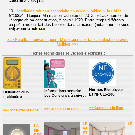
conseillez-vous pour...
10.
Installation
tableau
secondaire sous vieux tableaux
fusibles
N°19254
: Bonjour, Ma maison, achetée en 2013, est aux normes de
l’époque de sa construction, A savoir 1979. Entre temps différents
propriétaires ont fait des bricoles dans la maison (notamment le sous
sol) et sur le
tableau
...
>>> Résultats suivants pour : Micro-coupures tableau électrique avec
fusibles >>>
Fiches techniques et Vidéos électricité :
Normes Electriques
Informations sécurité
Utilisation d'un
La NF C15-100.
Les Consignes à suivre.
multimètre
>> Consulter la liste
>> Consulter la fiche
>> Consulter la fiche
LE
LE
LA
VA
FIN
ET