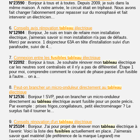
N°23590
: Bonjour à tous et à toutes. Depuis 2009, je suis dans la
même maison. À notre arrivée, le circuit était en triphasé. Nous avons
fait changer l'abonnement pour repasser sur du monophasé et fait
intervenir un électricien...
6.
Conseils avis rénovation
tableau
électrique
N°12984
: Bonjour, Je suis en train de refaire mon installation
électrique, j'aimerais savoir si mon installation n'a pas de défauts.
Merci par avance. 1 disjoncteur 63A en tête d'installation suivi d'un
parafoudre, suivi de 4...
7.
Connexion entre les
fusibles
tableau
électrique
N°22092
: Bonjour à tous. Je souhaite rénover mon
tableau
électrique
car les neutres sont centralisés et il n'y a pas de différentiel. Étape 1
pour moi, comprendre comment le courant de phase passe d'un fusible
à l'autre... on a...
8.
Peut-on brancher un micro-onduleur directement au
tableau
électrique
N°12536
: Bonjour ! SVP, peut-on brancher un micro-onduleur
directement au
tableau
électrique avant fusible pour un poste précis.
Par exemple : prises frigos,congélateurs, petit électroménager ? Le
surplus fait-il tourner le...
9.
Conseils rénovation d'un
tableau
électrique
N°25104
: Bonjour. J'ai pour projet de rénover mon
tableau
électrique à
l'avenir. Voici la liste des
fusibles
actuellement en place. J'aimerais
savoir quel matériel (de préférence de la marque Legrand) me