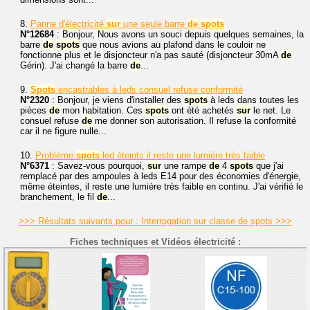
8.
Panne d'électricité
sur
une seule barre
de
spots
N°12684
: Bonjour, Nous avons un souci depuis quelques semaines, la
barre
de
spots
que nous avions au plafond dans le couloir ne
fonctionne plus et le disjoncteur n'a pas sauté (disjoncteur 30mA
de
Gérin). J'ai changé la barre
de
...
9.
Spots
encastrables à leds consuel refuse conformité
N°2320
: Bonjour, je viens d'installer des
spots
à leds dans toutes les
pièces
de
mon habitation. Ces
spots
ont été achetés
sur
le net. Le
consuel refuse
de
me donner son autorisation. Il refuse la conformité
car il ne figure nulle...
10.
Problème
spots
led éteints il reste une lumière très faible
N°6371
: Savez-vous pourquoi,
sur
une rampe
de
4
spots
que j'ai
remplacé par des ampoules à leds E14 pour des économies d'énergie,
même éteintes, il reste une lumière très faible en continu. J'ai vérifié le
branchement, le fil
de
...
>>> Résultats suivants pour : Interrogation sur classe de spots >>>
Fiches techniques et Vidéos électricité :