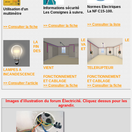
Normes Electriques
Informations sécurité
Utilisation d'un
La NF C15-100.
Les Consignes à suivre.
multimètre
>> Consulter la liste
>> Consulter la fiche
>> Consulter la fiche
LE
LE
LA
VA
FIN
ET
DES
VIENT
TELERUPTEUR
LAMPES A
INCANDESCENCE
FONCTIONNEMENT
FONCTIONNEMENT
ET CABLAGE
ET CABLAGE
>> Consulter l'article
>> Consulter la fiche
>> Consulter la fiche
Images d'illustration du forum Électricité. Cliquez dessus pour les
agrandir.