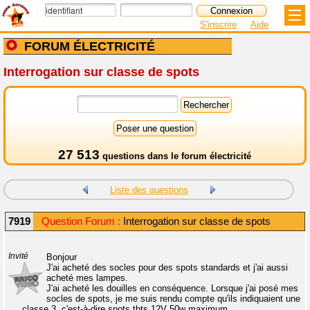
S'inscrire
Aide
FORUM ÉLECTRICITÉ
Interrogation sur classe de spots
27 513
questions dans le
forum électricité
Liste des questions
7919
Question Forum :
Interrogation sur classe de spots
Invité
Bonjour
J'ai acheté des socles pour des spots standards et j'ai aussi
acheté mes lampes.
J'ai acheté les douilles en conséquence. Lorsque j'ai posé mes
socles de spots, je me suis rendu compte qu'ils indiquaient une
classe 3, c'est-à-dire spots tbts 12V 50w maximum.