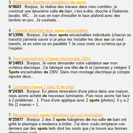
3.
Étanchéité douche et installation
de
spots
N°8603
: Bonjour, Je réalise des travaux dans mes combles, je
construit une deuxième salle
de
bain, c'est-à-dire, douche à l'italienne,
lavabo, WC... Je suis en train d'installer le faux plafond avec des
lambris en pvc. Je souhaite...
4.
Conseils brancher deux
spots
encastrables
N°13996
: Bonjour, J'ai deux
spots
encastrables individuels (chacun un
transfo) j'aimerai savoir si je peux les installer les deux
sur
un seul
transfo, et en série ou en parallèle ? Je vous mets un schéma qui je
l’espère...
5.
Avis branchement 3
Spots
encastrable 230V
N°14853
: Bonjour, Je viens demander votre validation
sur
mon
schéma électrique. J'ai fabriqué une tête
de
lit et j'aimerais y intégrer 3
Spots
encastrables
de
230V. Dans mon montage électrique je compte
rajouter deux...
6.
Luminaire
classe
1 sans fil
de
terre
N°24365
: Bonjour. En pleine rénovation d'une pièce dans une maison,
nous avons acheté
de
nouveaux luminaires. Puis nous avons fait face
à 2 problèmes : 1. Pose d'une applique avec 2
spots
(photos). Il y a 2
fils (1 marron + 1...
7.
Remplacement
spots
halogènes par Led dimmables
N°25977
: Bonjour. 2 des 3
spots
halogènes
de
ma salle
de
bain ont
grillé le plastique a tendance à brûler. J’ai donc voulu remplacer ces
derniers par des
spots
leds dont les seuls que j’ai trouvé aux bonnes
dimensions sont...