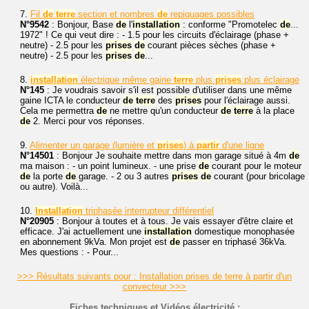
7.
Fil
de
terre
section et nombres
de
repiquages possibles
N°9542
: Bonjour, Base
de
l'
installation
: conforme "Promotelec
de
...
1972" ! Ce qui veut dire : - 1.5 pour les circuits d'éclairage (phase +
neutre) - 2.5 pour les
prises
de
courant pièces sèches (phase +
neutre) - 2.5 pour les
prises
de
...
8.
installation
électrique même gaine
terre
plus
prises
plus éclairage
N°145
: Je voudrais savoir s'il est possible d'utiliser dans une même
gaine ICTA le conducteur
de
terre
des
prises
pour l'éclairage aussi.
Cela me permettra
de
ne mettre qu'un conducteur
de
terre
à la place
de
2. Merci pour vos réponses.
9.
Alimenter un garage (lumière et
prises
) à
partir
d'une ligne
N°14501
: Bonjour Je souhaite mettre dans mon garage situé à 4m
de
ma maison : - un point lumineux. - une prise
de
courant pour le moteur
de
la porte
de
garage. - 2 ou 3 autres
prises
de
courant (pour bricolage
ou autre). Voilà...
10.
Installation
triphasée interrupteur différentiel
N°20905
: Bonjour à toutes et à tous. Je vais essayer d'être claire et
efficace. J'ai actuellement une
installation
domestique monophasée
en abonnement 9kVa. Mon projet est
de
passer en triphasé 36kVa.
Mes questions : - Pour...
>>> Résultats suivants pour : Installation prises de terre à partir d'un
convecteur >>>
Fiches techniques et Vidéos électricité :