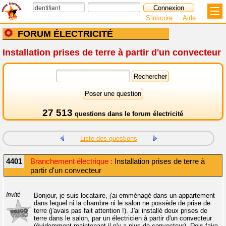
S'inscrire
Aide
FORUM ÉLECTRICITÉ
Installation prises de terre à partir d'un convecteur
27 513
questions dans le
forum électricité
Liste des questions
4401
Branchement électrique :
Installation prises de terre à
partir d'un convecteur
Invité
Bonjour, je suis locataire, j'ai emménagé dans un appartement
dans lequel ni la chambre ni le salon ne possède de prise de
terre (j'avais pas fait attention !). J'ai installé deux prises de
terre dans le salon, par un électricien à partir d'un convecteur
(évidemment maintenant il n'y a plus de convecteur). Dois faire