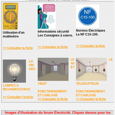
Normes Electriques
Informations sécurité
Utilisation d'un
La NF C15-100.
Les Consignes à suivre.
multimètre
>> Consulter la liste
>> Consulter la fiche
>> Consulter la fiche
LE
LE
LA
VA
FIN
ET
DES
VIENT
TELERUPTEUR
LAMPES A
INCANDESCENCE
FONCTIONNEMENT
FONCTIONNEMENT
ET CABLAGE
ET CABLAGE
>> Consulter l'article
>> Consulter la fiche
>> Consulter la fiche
Images d'illustration du forum Électricité. Cliquez dessus pour les