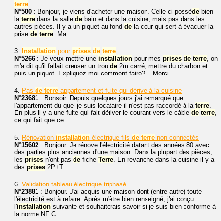
terre
N°500
: Bonjour, je viens d'acheter une maison. Celle-ci possè
de
bien
la
terre
dans la salle
de
bain et dans la cuisine, mais pas dans les
autres pièces. Il y a un piquet au fond
de
la cour qui sert à évacuer la
prise
de
terre
. Ma...
3.
Installation
pour
prises
de
terre
N°5266
: Je veux mettre une
installation
pour mes
prises
de
terre
, on
m'a dit qu'il fallait creuser un trou
de
2m carré, mettre du charbon et
puis un piquet. Expliquez-moi comment faire?... Merci.
4.
Pas
de
terre
appartement et fuite qui dérive à la cuisine
N°23681
: Bonsoir. Depuis quelques jours j'ai remarqué que
l'appartement du quel je suis locataire il n'est pas raccordé à la
terre
.
En plus il y a une fuite qui fait dériver le courant vers le câble
de
terre
,
ce qui fait que ce...
5.
Rénovation
installation
électrique fils
de
terre
non connectés
N°15602
: Bonjour. Je rénove l'électricité datant des années 80 avec
des parties plus anciennes d'une maison. Dans la plupart des pièces,
les
prises
n'ont pas
de
fiche
Terre
. En revanche dans la cuisine il y a
des
prises
2P+T....
6.
Validation tableau électrique triphasé
N°23881
: Bonjour. J'ai acquis une maison dont (entre autre) toute
l'électricité est à refaire. Après m'être bien renseigné, j'ai conçu
l'
installation
suivante et souhaiterais savoir si je suis bien conforme à
la norme NF C...