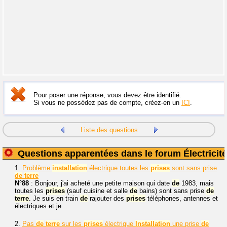
Pour poser une réponse, vous devez être identifié.
Si vous ne possédez pas de compte, créez-en un
ICI
.
Liste des questions
Questions apparentées dans le forum Électricité
1.
Problème
installation
électrique toutes les
prises
sont sans prise
de
terre
N°88
: Bonjour, j'ai acheté une petite maison qui date
de
1983, mais
toutes les
prises
(sauf cuisine et salle
de
bains) sont sans prise
de
terre
. Je suis en train
de
rajouter des
prises
téléphones, antennes et
électriques et je...
2.
Pas
de
terre
sur les
prises
électrique
Installation
une prise
de