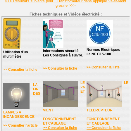
>>> Résultats suivants pour : Transformateur dans applique Va-et-vient
grésille >>>
Fiches techniques et Vidéos électricité :
Normes Electriques
Informations sécurité
Utilisation d'un
La NF C15-100.
Les Consignes à suivre.
multimètre
>> Consulter la liste
>> Consulter la fiche
>> Consulter la fiche
LE
LE
LA
VA
FIN
ET
DES
VIENT
TELERUPTEUR
LAMPES A
INCANDESCENCE
FONCTIONNEMENT
FONCTIONNEMENT
ET CABLAGE
ET CABLAGE
>> Consulter l'article
>> Consulter la fiche
>> Consulter la fiche