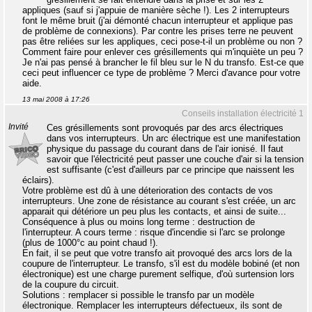
appliques (sauf si j'appuie de manière sèche !). Les 2 interrupteurs
font le même bruit (j'ai démonté chacun interrupteur et applique pas
de problème de connexions). Par contre les prises terre ne peuvent
pas être reliées sur les appliques, ceci pose-t-il un problème ou non ?
Comment faire pour enlever ces grésillements qui m'inquiète un peu ?
Je n'ai pas pensé à brancher le fil bleu sur le N du transfo. Est-ce que
ceci peut influencer ce type de problème ? Merci d'avance pour votre
aide.
13 mai 2008 à 17:26
Conseils installation électricité 1
Invité
Ces grésillements sont provoqués par des arcs électriques
dans vos interrupteurs. Un arc électrique est une manifestation
physique du passage du courant dans de l'air ionisé. Il faut
savoir que l'électricité peut passer une couche d'air si la tension
est suffisante (c'est d'ailleurs par ce principe que naissent les
éclairs).
Votre problème est dû à une déterioration des contacts de vos
interrupteurs. Une zone de résistance au courant s'est créée, un arc
apparait qui détériore un peu plus les contacts, et ainsi de suite...
Conséquence à plus ou moins long terme : destruction de
l'interrupteur. A cours terme : risque d'incendie si l'arc se prolonge
(plus de 1000°c au point chaud !).
En fait, il se peut que votre transfo ait provoqué des arcs lors de la
coupure de l'interrupteur. Le transfo, s'il est du modèle bobiné (et non
électronique) est une charge purement selfique, d'où surtension lors
de la coupure du circuit.
Solutions : remplacer si possible le transfo par un modèle
électronique. Remplacer les interrupteurs défectueux, ils sont de