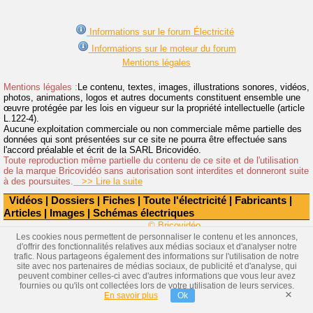
Informations sur le forum Électricité
Informations sur le moteur du forum
Mentions légales
Mentions légales :
Le contenu, textes, images, illustrations sonores, vidéos,
photos, animations, logos et autres documents constituent ensemble une
œuvre protégée par les lois en vigueur sur la propriété intellectuelle (article
L.122-4).
Aucune exploitation commerciale ou non commerciale même partielle des
données qui sont présentées sur ce site ne pourra être effectuée sans
l'accord préalable et écrit de la SARL Bricovidéo.
Toute reproduction même partielle du contenu de ce site et de l'utilisation
de la marque Bricovidéo sans autorisation sont interdites et donneront suite
à des poursuites.
>> Lire la suite
Vidéos
|
Dossiers
|
Fiches
|
Toute l'électricité
|
Fabricants
|
Articles
|
Images
|
Schémas électriques
© Bricovidéo
Les cookies nous permettent de personnaliser le contenu et les annonces,
d'offrir des fonctionnalités relatives aux médias sociaux et d'analyser notre
trafic. Nous partageons également des informations sur l'utilisation de notre
site avec nos partenaires de médias sociaux, de publicité et d'analyse, qui
peuvent combiner celles-ci avec d'autres informations que vous leur avez
fournies ou qu'ils ont collectées lors de votre utilisation de leurs services.
×
En savoir plus
Ok