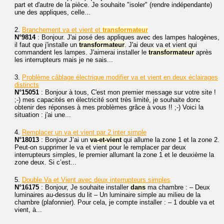
part et d'autre de la pièce. Je souhaite "isoler" (rendre indépendante)
une des appliques, celle...
2.
Branchement va et vient et
transformateur
N°9814
: Bonjour. J'ai posé des appliques avec des lampes halogènes,
il faut que j'installe un
transformateur
. J'ai deux va et vient qui
commandent les lampes. J'aimerai installer le
transformateur
après
les interrupteurs mais je ne sais...
3.
Problème câblage électrique modifier va et vient en deux éclairages
distincts
N°15051
: Bonjour à tous, C'est mon premier message sur votre site !
;-) mes capacités en électricité sont très limité, je souhaite donc
obtenir des réponses à mes problèmes grâce à vous !! ;-) Voici la
situation : j'ai une...
4.
Remplacer un va et vient par 2 inter simple
N°18013
: Bonjour J’ai un
va-et-vient
qui allume la zone 1 et la zone 2.
Peut-on supprimer le va et vient pour le remplacer par deux
interrupteurs simples, le premier allumant la zone 1 et le deuxième la
zone deux. Si c’est...
5.
Double Va et Vient avec deux interrupteurs simples
N°16175
: Bonjour, Je souhaite installer
dans
ma chambre : – Deux
luminaires au-dessus du lit – Un luminaire simple au milieu de la
chambre (plafonnier). Pour cela, je compte installer : – 1 double va et
vient, à...