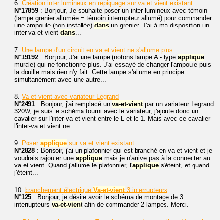
6.
Création inter lumineux en repiquage sur va et vient existant
N°17859
: Bonjour, Je souhaite poser un inter lumineux avec témoin
(lampe grenier allumée = témoin interrupteur allumé) pour commander
une ampoule (non installée)
dans
un grenier. J'ai à ma disposition un
inter va et vient
dans
...
7.
Une lampe d'un circuit en va et vient ne s'allume plus
N°19192
: Bonjour, J'ai une lampe (notons lampe A - type
applique
murale) qui ne fonctionne plus. J'ai essayé de changer l'ampoule puis
la douille mais rien n'y fait. Cette lampe s'allume en principe
simultanément avec une autre...
8.
Va et vient avec variateur Legrand
N°2491
: Bonjour, j'ai remplacé un
va-et-vient
par un variateur Legrand
320W, je suis le schéma fourni avec le variateur, j'ajoute donc un
cavalier sur l'inter-va et vient entre le L et le 1. Mais avec ce cavalier
l'inter-va et vient ne...
9.
Poser
applique
sur va et vient existant
N°2828
: Bonsoir, j'ai un plafonnier qui est branché en va et vient et je
voudrais rajouter une
applique
mais je n'arrive pas à la connecter au
va et vient. Quand j'allume le plafonnier, l'
applique
s'éteint, et quand
j'éteint...
10.
branchement électrique
Va-et-vient
3 interrupteurs
N°125
: Bonjour, je désire avoir le schéma de montage de 3
interrupteurs
va-et-vient
afin de commander 2 lampes. Merci.