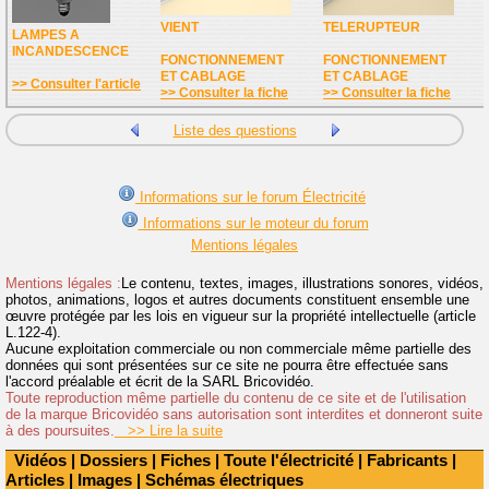
VIENT
TELERUPTEUR
LAMPES A
INCANDESCENCE
FONCTIONNEMENT
FONCTIONNEMENT
ET CABLAGE
ET CABLAGE
>> Consulter l'article
>> Consulter la fiche
>> Consulter la fiche
Liste des questions
Informations sur le forum Électricité
Informations sur le moteur du forum
Mentions légales
Mentions légales :
Le contenu, textes, images, illustrations sonores, vidéos,
photos, animations, logos et autres documents constituent ensemble une
œuvre protégée par les lois en vigueur sur la propriété intellectuelle (article
L.122-4).
Aucune exploitation commerciale ou non commerciale même partielle des
données qui sont présentées sur ce site ne pourra être effectuée sans
l'accord préalable et écrit de la SARL Bricovidéo.
Toute reproduction même partielle du contenu de ce site et de l'utilisation
de la marque Bricovidéo sans autorisation sont interdites et donneront suite
à des poursuites.
>> Lire la suite
Vidéos
|
Dossiers
|
Fiches
|
Toute l'électricité
|
Fabricants
|
Articles
|
Images
|
Schémas électriques