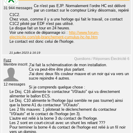
Ce n'est pas EJP. Normalement l’ordre HC est délivré
31 944 messages
par un contact sur le compteur Linky désormais, repéré
C1C2.
Chez vous, comme il y a une horloge qui fait le travail, ce contact
C1C2 piloté par EDF n'est pas utilisé.
Le disque fait un tour en 24 heures.
Voir une notice de dépannage ici :
http://www.forum-
electricite.com/pb-branchement-cumulus-hc-hp.htm
Le contact est donc celui de l'horloge.
21 juillet 2023 à 16:19
Questions / Réponses Électricité 6
Fuzz
Membre inscrit
J'ai fait la schématisation de mon installation.
Ca va peut-être être plus parlant.
J'ai donc deux fils couleur mauve et un noir qui va vers un
sucre rejoindre 4 autres.
12 messages
Si je comprends quelque chose :
Le Disj. C16 alimente le contacteur "I/0/auto" qui va directement
alimenter le ballon ECS.
Le Disj. C10 alimente le l'horloge (qui semble ne pas tourner) ainsi
que la borne A1 du contacteur "I/O/auto".
Les 2 fils mauves: 1 piloterait le déclenchement du contacteur
"I/0/auto" et le contact de l'horloge (en 3).
L'autre est relié à la borne 3 du contact de l'horloge.
Les 2 sont en court-circuit avec un shunt les reliant ???
Pour terminer la borne 4 du contact de l'horloge est relié à un fil noir
vers un domino.