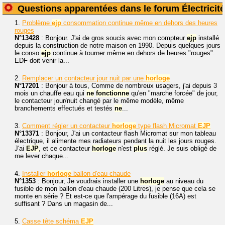
Questions apparentées dans le forum Électricité
1.
Problème
ejp
consommation continue même en dehors des heures
rouges
N°13428
: Bonjour. J'ai de gros soucis avec mon compteur
ejp
installé
depuis la construction de notre maison en 1990. Depuis quelques jours
le conso
ejp
continue à tourner même en dehors de heures "rouges".
EDF doit venir la...
2.
Remplacer un contacteur jour nuit par une
horloge
N°17201
: Bonjour à tous, Comme de nombreux usagers, j'ai depuis 3
mois un chauffe eau qui
ne
fonctionne
qu'en "marche forcée" de jour,
le contacteur jour/nuit changé par le même modèle, même
branchements effectués et testés
ne
...
3.
Comment régler un contacteur
horloge
type flash Micromat
EJP
N°13371
: Bonjour, J'ai un contacteur flash Micromat sur mon tableau
électrique, il alimente mes radiateurs pendant la nuit les jours rouges.
J'ai
EJP
, et ce contacteur
horloge
n'est
plus
réglé. Je suis obligé de
me lever chaque...
4.
Installer
horloge
ballon d'eau chaude
N°1353
: Bonjour, Je voudrais installer une
horloge
au niveau du
fusible de mon ballon d'eau chaude (200 Litres), je pense que cela se
monte en série ? Et est-ce que l'ampérage du fusible (16A) est
suffisant ? Dans un magasin de...
5.
Casse tête schéma
EJP