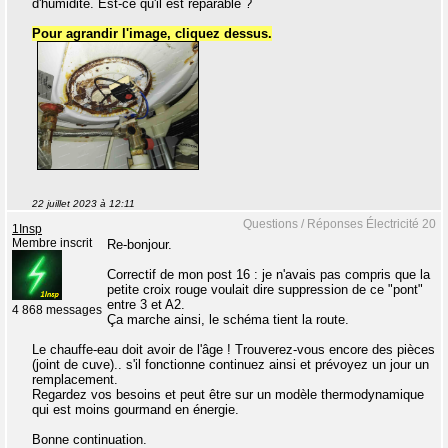
d'humidité. Est-ce qu'il est réparable ?
Pour agrandir l'image, cliquez dessus.
22 juillet 2023 à 12:11
Questions / Réponses Électricité 20
1Insp
Membre inscrit
Re-bonjour.
Correctif de mon post 16 : je n'avais pas compris que la
petite croix rouge voulait dire suppression de ce "pont"
entre 3 et A2.
4 868 messages
Ça marche ainsi, le schéma tient la route.
Le chauffe-eau doit avoir de l'âge ! Trouverez-vous encore des pièces
(joint de cuve).. s'il fonctionne continuez ainsi et prévoyez un jour un
remplacement.
Regardez vos besoins et peut être sur un modèle thermodynamique
qui est moins gourmand en énergie.
Bonne continuation.