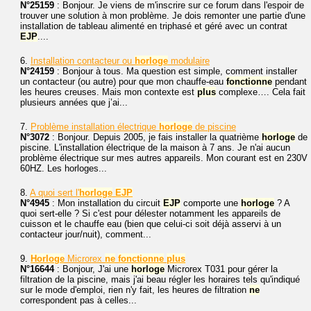
N°25159
: Bonjour. Je viens de m'inscrire sur ce forum dans l'espoir de
trouver une solution à mon problème. Je dois remonter une partie d'une
installation de tableau alimenté en triphasé et géré avec un contrat
EJP
....
6.
Installation contacteur ou
horloge
modulaire
N°24159
: Bonjour à tous. Ma question est simple, comment installer
un contacteur (ou autre) pour que mon chauffe-eau
fonctionne
pendant
les heures creuses. Mais mon contexte est
plus
complexe…. Cela fait
plusieurs années que j’ai...
7.
Problème installation électrique
horloge
de piscine
N°3072
: Bonjour. Depuis 2005, je fais installer la quatrième
horloge
de
piscine. L'installation électrique de la maison à 7 ans. Je n'ai aucun
problème électrique sur mes autres appareils. Mon courant est en 230V
60HZ. Les horloges...
8.
A quoi sert l'
horloge
EJP
N°4945
: Mon installation du circuit
EJP
comporte une
horloge
? A
quoi sert-elle ? Si c'est pour délester notamment les appareils de
cuisson et le chauffe eau (bien que celui-ci soit déjà asservi à un
contacteur jour/nuit), comment...
9.
Horloge
Microrex
ne
fonctionne
plus
N°16644
: Bonjour, J'ai une
horloge
Microrex T031 pour gérer la
filtration de la piscine, mais j'ai beau régler les horaires tels qu'indiqué
sur le mode d'emploi, rien n'y fait, les heures de filtration
ne
correspondent pas à celles...