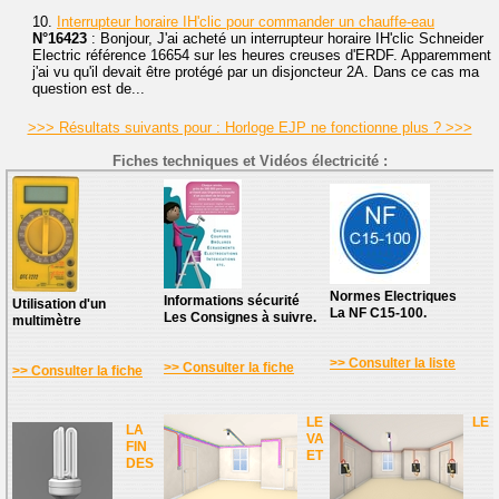
10.
Interrupteur horaire IH'clic pour commander un chauffe-eau
N°16423
: Bonjour, J'ai acheté un interrupteur horaire IH'clic Schneider
Electric référence 16654 sur les heures creuses d'ERDF. Apparemment
j'ai vu qu'il devait être protégé par un disjoncteur 2A. Dans ce cas ma
question est de...
>>> Résultats suivants pour : Horloge EJP ne fonctionne plus ? >>>
Fiches techniques et Vidéos électricité :
Normes Electriques
Informations sécurité
Utilisation d'un
La NF C15-100.
Les Consignes à suivre.
multimètre
>> Consulter la liste
>> Consulter la fiche
>> Consulter la fiche
LE
LE
LA
VA
FIN
ET
DES