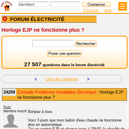
S'inscrire
Aide
FORUM ÉLECTRICITÉ
Horloge EJP ne fonctionne plus ?
27 507
questions dans le
forum électricité
Liste des questions
24259
Conseils Problèmes Installation Électrique :
Horloge EJP
ne fonctionne plus ?
Fuzz
Membre inscrit
Bonjour à tous.
Voici 3 jours que mon ballon d'eau chaude ne fonctionne
plus en automatique.
J'ai un contrat EJP et chaque jours à 23h30, la chauffe de