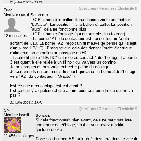
21 juillet 2023 à 19:26
Questions / Réponses Électricité 8
Fuzz
Membre inscrit
Selon moi :
- C16 alimente le ballon d'eau chaude via le contacteur
"I/0/auto". En position "I", le ballon chauffe. En position
"auto", cela ne fonctionne plus.
- C10 alimente l'horloge (qui ne semble plus tourner).
12 messages
- La borne "A1" du contacteur est connectée au Neutre
sortant de C10. La borne "A2" reçoit un fil mauve (je pense qu'il s'agit
d'un pilote HP/HC). J'imagine que cela doit donner l'ordre électrique
d'alimentation du ballon au passage en HC.
- L'autre fil pilote "HP/HC" est relié au contact 4 de l'horloge. La borne
3 est quant à elle reliée à un fil noir qui va vers un domino.
Je ne comprends pas vraiment cette partie du câblage.
Je comprends encore moins le shunt qui va de la borne 3 de l'horloge
vers "A2" du contacteur "I/0/auto" ?
Est-ce que mon câblage est cohérent ?
Est-ce qu'il y a quelque chose à faire pour comprendre ce qui ne va
pas ?
21 juillet 2023 à 19:41
Questions / Réponses Électricité 9
CMT
Membre inscrit
Bonsoir.
Si cela fonctionnait bien avant, cela ne peut pas être
une erreur de câblage, sauf si vous avez modifié
quelque chose.
11 456 messages
Donc soit horloge HS, soit un fil desserré dans le circuit