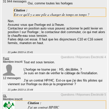
31 944 messages
Oui, comme toutes les horloges
Citation :
Est-ce qu'il y a une pile a changer de temps en temps ?
Non.
Assurez vous que l'horloge est à l'heure.
Contacteur en position auto vous pouvez actionner le petit levier en
position I sur l'horloge ; le contacteur doit commuter, ce qui met alors
le chauffe-eau sous tension.
Faites déjà cet essai. Il faut que les disjoncteurs C10 et C16 soient
fermés, maneton en haut.
21 juillet 2023 à 15:41
Questions / Réponses Électricité 4
Fuzz
Membre inscrit
Tout est sous tension.
L'horloge ne tourne pas : HS, décâblée, ?
Je suis en train de vérifier le câblage de l'installation.
12 messages
J'ai un contrat HP/HC. Est-ce que j'ai des fils pilotes qui
viennent sur l'horloge ou dois-je la programmer ?
21 juillet 2023 à 15:44
Questions / Réponses Électricité 5
GL
Membre inscrit
Citation :
J'ai un contrat HP/HC