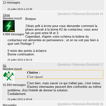
12 messages
21 juillet 2023 à 23:38
Questions / Réponses Électricité 16
1Insp
Membre inscrit
Bonjour.
J'étais prêt à écrire pour vous demander comment la
phase arrivait à la borne A2 du contacteur, vous avez
fait un pont entre M et 3.
4 868 messages
Cependant, d'après votre schéma la bobine du
contacteur est alimentée en permanence ; et on ne voit pas bien à
quoi sert l'horloge ?
Il reste des points à éclaircir.
Bonne continuation.
22 juillet 2023 à 06:14
Questions / Réponses Électricité 17
GL
Membre inscrit
Citation :
C'est réparé
C'est bien, mais savoir ce qui n'allait pas, c'est mieux.
31 944 messages
D'autres internautes peuvent être confrontés au même
problème, d'où l'intérêt de donner la solution.
Cordialement.
22 juillet 2023 à 09:04
Questions / Réponses Électricité 18
Bricovidéo