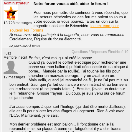
Administrateur
Notre forum vous a aidé, aidez le forum !
Pour nous permettre de continuer à vous répondre, que
les acteurs bénévoles de ces forums soient toujours à
votre écoute, si vous pouvez, faites un don sur la
13 728 messages
cagnotte solidaire de Bricovidéo.
leetchi.com pour
soutenir les Forums
Si vous avez déjà participé à la cagnotte, nous vous en remercions.
Cordialement, l'équipe du forum électricité.
22 juillet 2023 à 09:39
Questions / Réponses Électricité 19
Fuzz
Membre inscrit
En fait, c'est moi qui ai créé la panne...
Quand j'ai ouvert le coffret électrique pour rechercher une
panne sur mon ballon (qui était déconnecté de sa plaque à
borne... Mangée par la rouille), j'ai touché les fils pour
chercher un mauvais serrage. Il y en avait bien un.
12 messages
Mais voilà, quand j'ai rebranché ce fil, je ne l'ai pas mis au
bon endroit. Sauf que j'ai fait confiance à mon instinct et au bon sens
en le rebranchant (à ne jamais faire...). Ensuite, j'avais un doute sur
le fil rebranché. Grosse frayeur ! Du coup, je suis venu sur ce forum
et j'ai cherché.
J'ai aussi compris à quoi sert l'horloge (qui doit être morte d'ailleurs),
elle est là pour piloter les chauffages du logement. Rien à voir avec
l'ECS. Maintenant, je le sais.
Mon dernier problème est mon ballon... Il fonctionne car je l'ai
rebranché mais sa plaque à borne est fatiguée et il y a des traces