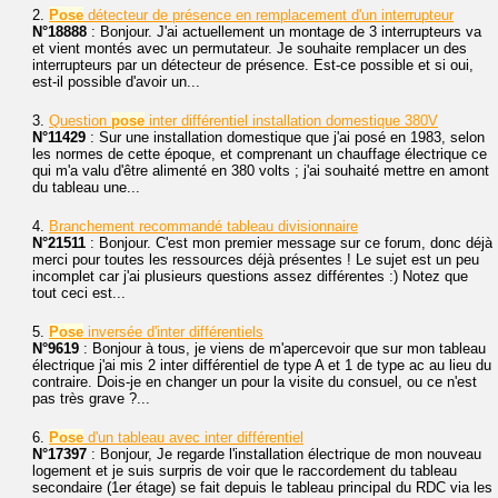
2.
Pose
détecteur de présence en remplacement d'un interrupteur
N°18888
: Bonjour. J'ai actuellement un montage de 3 interrupteurs va
et vient montés avec un permutateur. Je souhaite remplacer un des
interrupteurs par un détecteur de présence. Est-ce possible et si oui,
est-il possible d'avoir un...
3.
Question
pose
inter différentiel installation domestique 380V
N°11429
: Sur une installation domestique que j'ai posé en 1983, selon
les normes de cette époque, et comprenant un chauffage électrique ce
qui m'a valu d'être alimenté en 380 volts ; j'ai souhaité mettre en amont
du tableau une...
4.
Branchement recommandé tableau divisionnaire
N°21511
: Bonjour. C'est mon premier message sur ce forum, donc déjà
merci pour toutes les ressources déjà présentes ! Le sujet est un peu
incomplet car j'ai plusieurs questions assez différentes :) Notez que
tout ceci est...
5.
Pose
inversée d'inter différentiels
N°9619
: Bonjour à tous, je viens de m'apercevoir que sur mon tableau
électrique j'ai mis 2 inter différentiel de type A et 1 de type ac au lieu du
contraire. Dois-je en changer un pour la visite du consuel, ou ce n'est
pas très grave ?...
6.
Pose
d'un tableau avec inter différentiel
N°17397
: Bonjour, Je regarde l'installation électrique de mon nouveau
logement et je suis surpris de voir que le raccordement du tableau
secondaire (1er étage) se fait depuis le tableau principal du RDC via les