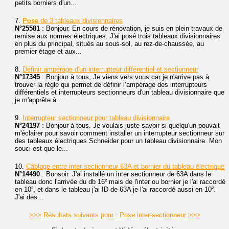
petits borniers d'un...
7.
Pose
de 3 tableaux divisionnaires
N°25581
: Bonjour. En cours de rénovation, je suis en plein travaux de
remise aux normes électriques. J'ai posé trois tableaux divisionnaires
en plus du principal, situés au sous-sol, au rez-de-chaussée, au
premier étage et aux...
8.
Définir ampérage d'un interrupteur différentiel et sectionneur
N°17345
: Bonjour à tous, Je viens vers vous car je n'arrive pas à
trouver la règle qui permet de définir l’ampérage des interrupteurs
différentiels et interrupteurs sectionneurs d'un tableau divisionnaire que
je m'apprête à...
9.
Interrupteur sectionneur pour tableau divisionnaire
N°24197
: Bonjour à tous. Je voulais juste savoir si quelqu'un pouvait
m'éclairer pour savoir comment installer un interrupteur sectionneur sur
des tableaux électriques Schneider pour un tableau divisionnaire. Mon
souci est que le...
10.
Câblage entre inter sectionneur 63A et bornier du tableau électrique
N°14490
: Bonsoir. J'ai installé un inter sectionneur de 63A dans le
tableau donc l'arrivée du db 16² mais de l'inter ou bornier je l'ai raccordé
en 10², et dans le tableau j'ai ID de 63A je l'ai raccordé aussi en 10².
J'ai des...
>>> Résultats suivants pour : Pose inter-sectionneur >>>