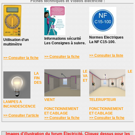
Fiches techniques et Vidéos électricité :
Normes Electriques
Informations sécurité
Utilisation d'un
La NF C15-100.
Les Consignes à suivre.
multimètre
>> Consulter la liste
>> Consulter la fiche
>> Consulter la fiche
LE
LE
LA
VA
FIN
ET
DES
VIENT
TELERUPTEUR
LAMPES A
INCANDESCENCE
FONCTIONNEMENT
FONCTIONNEMENT
ET CABLAGE
ET CABLAGE
>> Consulter l'article
>> Consulter la fiche
>> Consulter la fiche
Images d'illustration du forum Électricité. Cliquez dessus pour les