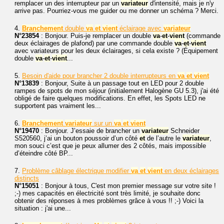
remplacer un des interrupteur par un
variateur
d'intensité, mais je n'y
arrive pas. Pourriez-vous me guider ou me donner un schéma ? Merci.
4.
Branchement
double
va
et
vient
éclairage avec
variateur
N°23854
: Bonjour. Puis-je remplacer un double
va
-
et
-
vient
(commande
deux éclairages de plafond) par une commande double
va
-
et
-
vient
avec variateurs pour les deux éclairages, si cela existe ? (Équipement
double
va
-
et
-
vient
...
5.
Besoin d'aide pour brancher 2 double interrupteurs en
va
et
vient
N°13839
: Bonjour, Suite à un passage tout en LED pour 2 double
rampes de spots de mon séjour (initialement Halogène GU 5.3), j'ai été
obligé de faire quelques modifications. En effet, les Spots LED ne
supportent pas vraiment les...
6.
Branchement
variateur
sur un
va
et
vient
N°19470
: Bonjour. J’essaie de brancher un
variateur
Schneider
S520560, j’ai un bouton poussoir d’un côté
et
de l’autre le
variateur
,
mon souci c’est que je peux allumer des 2 côtés, mais impossible
d’éteindre côté BP...
7.
Problème câblage électrique modifier
va
et
vient
en deux éclairages
distincts
N°15051
: Bonjour à tous, C'est mon premier message sur votre site !
;-) mes capacités en électricité sont très limité, je souhaite donc
obtenir des réponses à mes problèmes grâce à vous !! ;-) Voici la
situation : j'ai une...