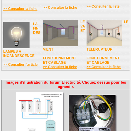
>> Consulter la liste
>> Consulter la fiche
>> Consulter la fiche
LE
LE
LA
VA
FIN
ET
DES
VIENT
TELERUPTEUR
LAMPES A
INCANDESCENCE
FONCTIONNEMENT
FONCTIONNEMENT
ET CABLAGE
ET CABLAGE
>> Consulter l'article
>> Consulter la fiche
>> Consulter la fiche
Images d'illustration du forum Électricité. Cliquez dessus pour les
agrandir.