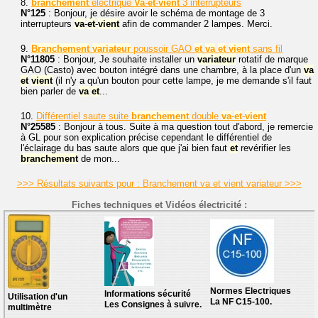
8.
branchement
électrique
Va
-
et
-
vient
3 interrupteurs
N°125
: Bonjour, je désire avoir le schéma de montage de 3
interrupteurs
va
-
et
-
vient
afin de commander 2 lampes. Merci.
9.
Branchement
variateur
poussoir GAO
et
va
et
vient
sans fil
N°11805
: Bonjour, Je souhaite installer un
variateur
rotatif de marque
GAO (Casto) avec bouton intégré dans une chambre, à la place d'un
va
et
vient
(il n'y a qu'un bouton pour cette lampe, je me demande s'il faut
bien parler de
va
et
...
10.
Différentiel saute suite
branchement
double
va
-
et
-
vient
N°25585
: Bonjour à tous. Suite à ma question tout d'abord, je remercie
à GL pour son explication précise cependant le différentiel de
l'éclairage du bas saute alors que que j'ai bien faut
et
revérifier les
branchement
de mon...
>>> Résultats suivants pour : Branchement va et vient variateur >>>
Fiches techniques et Vidéos électricité :
Normes Electriques
Informations sécurité
Utilisation d'un
La NF C15-100.
Les Consignes à suivre.
multimètre