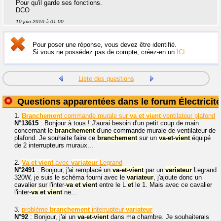
Pour qu'il garde ses fonctions.
DCO
10 juin 2010 à 01:00
Pour poser une réponse, vous devez être identifié.
Si vous ne possédez pas de compte, créez-en un
ICI
.
Liste des questions
Questions apparentées dans le forum Électricité
1.
Branchement
commande murale sur
va
et
vient
ventilateur plafond
N°13615
: Bonjour à tous ! J'aurai besoin d'un petit coup de main
concernant le
branchement
d'une commande murale de ventilateur de
plafond. Je souhaite faire ce
branchement
sur un
va
-
et
-
vient
équipé
de 2 interrupteurs muraux...
2.
Va
et
vient
avec
variateur
Legrand
N°2491
: Bonjour, j'ai remplacé un
va
-
et
-
vient
par un
variateur
Legrand
320W, je suis le schéma fourni avec le
variateur
, j'ajoute donc un
cavalier sur l'inter-
va
et
vient
entre le L
et
le 1. Mais avec ce cavalier
l'inter-
va
et
vient
ne...
3.
problème
branchement
interrupteur
variateur
N°92
: Bonjour, j'ai un
va
-
et
-
vient
dans ma chambre. Je souhaiterais