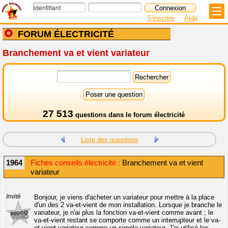
S'inscrire
Aide
FORUM ÉLECTRICITÉ
Branchement va et vient variateur
27 513
questions dans le
forum électricité
Liste des questions
1964
Fiches conseils électricité :
Branchement va et vient
variateur
Invité
Bonjour, je viens d'acheter un variateur pour mettre à la place
d'un des 2 va-et-vient de mon installation. Lorsque je branche le
variateur, je n'ai plus la fonction va-et-vient comme avant ; le
va-et-vient restant se comporte comme un interrupteur et le va-
et-vient variateur comme un simple variateur. J'ai utilisé les