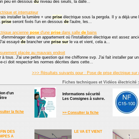
 un peu en dessous
du
niveau des seuils, la dalle...
ctrique et interrupteur
ais installer la lumière + une
prise
électrique sous la pergola. Il y a déjà une
a
prise
seront fixés l'un en dessous
de
l'autre, les...
ectrique ancienne
pose
d'une
prise
dans salle
de
bains
 d'emménager dans un appartement où l'installation électrique est assez anci
 J'ai essayé
de
brancher une
prise
sur
le va et vient, cela a...
surement placée au mauvais endroit
 à tous. J'ai une petite question qui me chiffonne svp. J'ai fait installer par u
le-ci doit respecter les normes décrites dans cette...
>>> Résultats suivants pour : Pose de prise électrique su
Fiches techniques et Vidéos électricité :
tion d'un
Informations sécurité
ètre
Les Consignes à suivre.
ulter la fiche
>> Consulter la fiche
 FIN DES
LE VA ET VIENT
MPES A