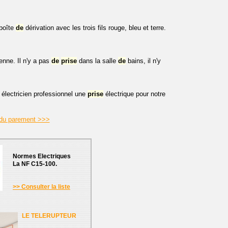
 boîte
de
dérivation avec les trois fils rouge, bleu et terre.
enne. Il n'y a pas
de
prise
dans la salle
de
bains, il n'y
n électricien professionnel une
prise
électrique pour notre
r du parement >>>
Normes Electriques
La NF C15-100.
>> Consulter la liste
LE TELERUPTEUR