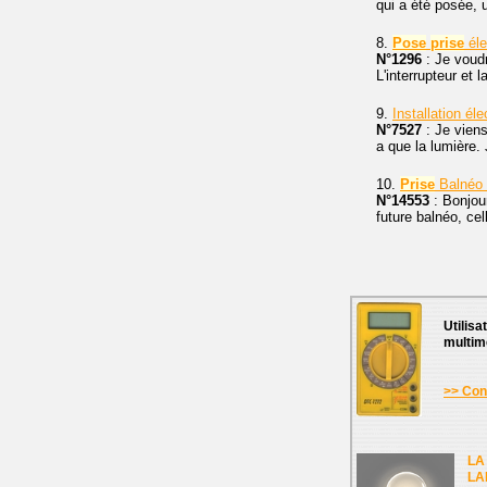
qui a été posée,
8.
Pose
prise
éle
N°1296
: Je voudr
L'interrupteur et l
9.
Installation él
N°7527
: Je viens
a que la lumière.
10.
Prise
Balnéo 
N°14553
: Bonjour
future balnéo, cel
Utilisa
multim
>> Cons
LA
LA