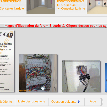
CANDESCENCE
FONCTIONNEMENT
ET CABLAGE
Consulter l'article
>> Consulter la fiche
Images d'illustration du forum Électricité. Cliquez dessus pour les ag
Liste des questions
Aide
écédente
Question suivante