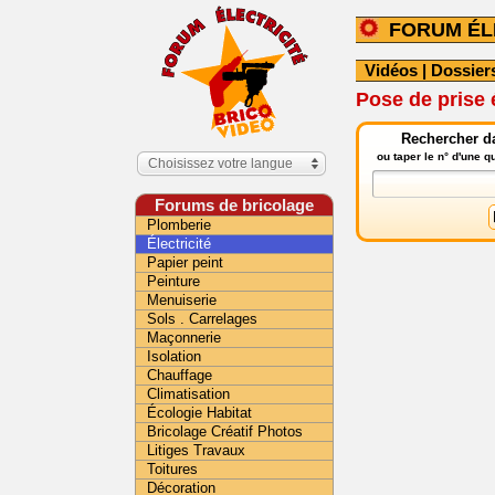
FORUM ÉL
Vidéos
|
Dossier
Pose de prise 
Rechercher da
ou taper le n° d'une 
Choisissez votre langue
Forums de bricolage
Plomberie
Électricité
Papier peint
Peinture
Menuiserie
Sols . Carrelages
Maçonnerie
Isolation
Chauffage
Climatisation
Écologie Habitat
Bricolage Créatif Photos
Litiges Travaux
Toitures
Décoration