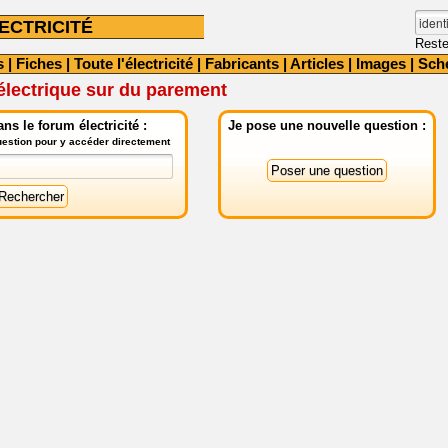
ECTRICITÉ
Reste
s
|
Fiches
|
Toute l'électricité
|
Fabricants
|
Articles
|
Images
|
Sch
électrique sur du parement
ns le forum électricité :
Je pose une nouvelle question :
question pour y accéder directement