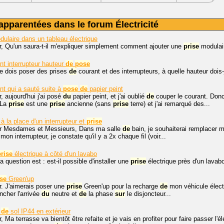
apparentées dans le forum Électricité
ulaire dans un tableau électrique
r, Qu'un saura-t-il m'expliquer simplement comment ajouter une
prise
modulair
t interrupteur hauteur
de
pose
je dois poser des prises
de
courant et des interrupteurs, à quelle hauteur dois-
t qui a sauté suite à
pose
de
papier peint
, aujourd'hui j'ai posé
du
papier peint, et j'ai oublié
de
couper le courant. Donc
 La
prise
est une
prise
ancienne (sans
prise
terre) et j'ai remarqué des...
à la place d'un interrupteur et
prise
r Mesdames et Messieurs, Dans ma salle
de
bain, je souhaiterai remplacer m
 mon interrupteur, je constate qu'il y a 2x chaque fil (voir...
prise
électrique à côté d'un lavabo
 question est : est-il possible d'installer une
prise
électrique près d'un lavabo
ise
Green'up
r. J'aimerais poser une
prise
Green'up pour la recharge
de
mon véhicule électr
cher l'arrivée
du
neutre et
de
la phase
sur
le disjoncteur...
de
sol IP44 en extérieur
, Ma terrasse va bientôt être refaite et je vais en profiter pour faire passer l'é