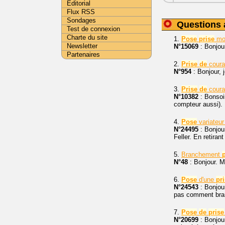
Editorial
Flux RSS
Sondages
Questions 
Test de connexion
Charte du site
1.
Pose
prise
mod
Newsletter
N°15069
: Bonjou
Partenaires
2.
Prise
de
couran
N°954
: Bonjour, 
3.
Prise
de
couran
N°10382
: Bonsoir
compteur aussi).
4.
Pose
variateur 
N°24495
: Bonjou
Feller. En retirant
5.
Branchement
N°48
: Bonjour. Ma
6.
Pose
d'une
pr
N°24543
: Bonjou
pas comment bran
7.
Pose
de
prise
N°20699
: Bonjour