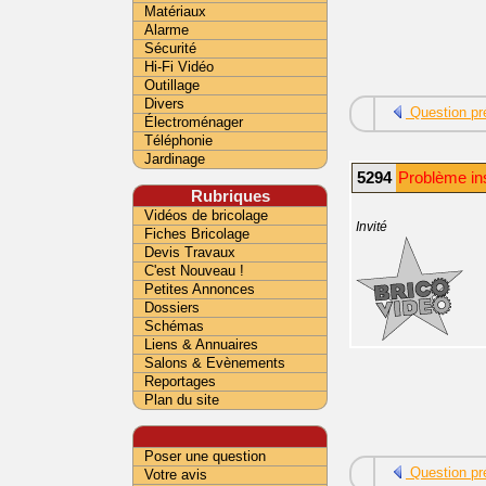
Matériaux
Alarme
Sécurité
Hi-Fi Vidéo
Outillage
Divers
Question pr
Électroménager
Téléphonie
Jardinage
5294
Problème inst
Rubriques
Vidéos de bricolage
Invité
Fiches Bricolage
Devis Travaux
C'est Nouveau !
Petites Annonces
Dossiers
Schémas
Liens & Annuaires
Salons & Evènements
Reportages
Plan du site
Poser une question
Question pr
Votre avis