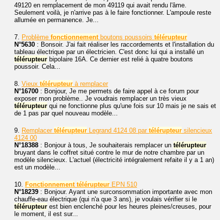
49120 en remplacement de mon 49119 qui avait rendu l'âme.
Seulement voilà, je n'arrive pas à le faire fonctionner. L'ampoule reste
allumée en permanence. Je...
7.
Problème
fonctionnement
boutons poussoirs
télérupteur
N°5630
: Bonsoir. J'ai fait réaliser les raccordements et l'installation du
tableau électrique par un électricien. C'est donc lui qui a installé un
télérupteur
bipolaire 16A. Ce dernier est relié à quatre boutons
poussoir. Cela...
8.
Vieux
télérupteur
à remplacer
N°16700
: Bonjour, Je me permets de faire appel à ce forum pour
exposer mon problème.. Je voudrais remplacer un très vieux
télérupteur
qui ne fonctionne plus qu'une fois sur 10 mais je ne sais et
de 1 pas par quel nouveau modèle...
9.
Remplacer
télérupteur
Legrand 4124 08 par
télérupteur
silencieux
4124 00
N°18388
: Bonjour à tous, Je souhaiterais remplacer un
télérupteur
bruyant dans le coffret situé contre le mur de notre chambre par un
modèle silencieux. L'actuel (électricité intégralement refaite il y a 1 an)
est un modèle...
10.
Fonctionnement
télérupteur
EPN 510
N°18239
: Bonjour. Ayant une surconsommation importante avec mon
chauffe-eau électrique (qui n'a que 3 ans), je voulais vérifier si le
télérupteur
est bien enclenché pour les heures pleines/creuses, pour
le moment, il est sur...