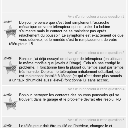
Avis d'un bricoleur à cette question 2
Invité
Bonjour, je pense que c'est tout simplement l'accroche
mécanique de votre télérupteur qui est usée. La bobine
s'alimente mais le contact ne se maintient pas après
relâchement du poussoir. Le symptôme est exactement ce que
vous décrivez, et le remède c'est le remplacement de votre
télérupteur. LB
Avis d'un bricoleur à cette question 3
Invité
Bonjour, j'ai déjà essayé de changer de télérupteur (en utilisant
le même modèle que j'avais à l'étage). Cela n'a pas corrigé le
problème. Il fonctionne bien la plupart du temps sauf par temps
très humide. De plus, le télérupteur initialement défaillant, qui
est maintenant installé à l'étage (et qui n'est donc plus soumis
à un taux d'humidité aussi élevé) fonctionne lui sans accroc.
Avis d'un bricoleur à cette question 4
Invité
Bonjour, nettoyez les contacts des boutons poussoirs qui se
trouvent dans le garage et le problème devrait être résolu. RB
Avis d'un bricoleur à cette question 5
Invité
Le télérupteur doit être rouillé de l'intérieur, changez-le et