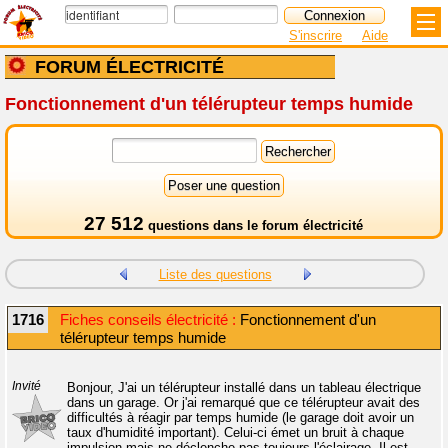
S'inscrire
Aide
FORUM ÉLECTRICITÉ
Fonctionnement d'un télérupteur temps humide
27 512
questions dans le
forum électricité
Liste des questions
1716
Fiches conseils électricité :
Fonctionnement d'un
télérupteur temps humide
Invité
Bonjour, J'ai un télérupteur installé dans un tableau électrique
dans un garage. Or j'ai remarqué que ce télérupteur avait des
difficultés à réagir par temps humide (le garage doit avoir un
taux d'humidité important). Celui-ci émet un bruit à chaque
impulsion mais ne déclenche pas toujours l'éclairage. Il est