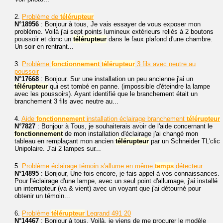
2.
Problème de
télérupteur
N°18956
: Bonjour à tous, Je vais essayer de vous exposer mon
problème. Voilà j'ai sept points lumineux extérieurs reliés à 2 boutons
poussoir et donc un
télérupteur
dans le faux plafond d'une chambre.
Un soir en rentrant...
3.
Problème
fonctionnement
télérupteur
3 fils avec neutre au
poussoir
N°17668
: Bonjour. Sur une installation un peu ancienne j'ai un
télérupteur
qui est tombé en panne. (impossible d'éteindre la lampe
avec les poussoirs). Ayant identifié que le branchement était un
branchement 3 fils avec neutre au...
4.
Aide
fonctionnement
installation éclairage branchement
télérupteur
N°7827
: Bonjour à Tous, je souhaiterais avoir de l'aide concernant le
fonctionnement
de mon installation d'éclairage j'ai changé mon
tableau en remplaçant mon ancien
télérupteur
par un Schneider TL'clic
Unipolaire. J'ai 2 lampes sur...
5.
Problème éclairage témoin s'allume en même
temps
détecteur
N°14895
: Bonjour, Une fois encore, je fais appel à vos connaissances.
Pour l'éclairage d'une lampe, avec un seul point d'allumage, j'ai installé
un interrupteur (va & vient) avec un voyant que j'ai détourné pour
obtenir un témoin...
6.
Problème
télérupteur
Legrand 491 20
N°14467
: Bonjour à tous, Voilà, je viens de me procurer le modèle