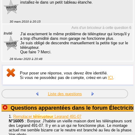
installez-le dans un petit tableau étanche.
30 mars 2010 à 20:15
Avis d'un bricoleur à cette question 6
Invité
J'ai exactement le même problème de télérupteur qui lorsqu'il y
a trop d'humidité dans mon garage ne fonctionne plus.
Je suis obligé de descendre manuellement la petite tige sur le
télérupteur.
Que faire ? Merci.
28 février 2020 à 20:48
Pour poser une réponse, vous devez être identifié.
Si vous ne possédez pas de compte, créez-en un
ICI
.
Liste des questions
Questions apparentées dans le forum Électricité
1.
Remplacer
télérupteur
Legrand 491-07
N°16005
: Bonjour. J'habite un vieille maison dont les télérupteurs sont
des Legrand 491-07. Il y en a un qui ne fonctionne plus. Le montage
actuel me semble bizarre car le neutre est branché au lieu de la phase.
Voir photo...