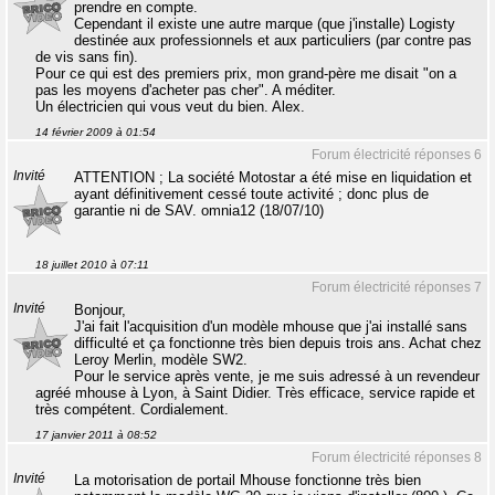
prendre en compte.
Cependant il existe une autre marque (que j'installe) Logisty
destinée aux professionnels et aux particuliers (par contre pas
de vis sans fin).
Pour ce qui est des premiers prix, mon grand-père me disait "on a
pas les moyens d'acheter pas cher". A méditer.
Un électricien qui vous veut du bien. Alex.
14 février 2009 à 01:54
Forum électricité réponses 6
Invité
ATTENTION ; La société Motostar a été mise en liquidation et
ayant définitivement cessé toute activité ; donc plus de
garantie ni de SAV. omnia12 (18/07/10)
18 juillet 2010 à 07:11
Forum électricité réponses 7
Invité
Bonjour,
J'ai fait l'acquisition d'un modèle mhouse que j'ai installé sans
difficulté et ça fonctionne très bien depuis trois ans. Achat chez
Leroy Merlin, modèle SW2.
Pour le service après vente, je me suis adressé à un revendeur
agréé mhouse à Lyon, à Saint Didier. Très efficace, service rapide et
très compétent. Cordialement.
17 janvier 2011 à 08:52
Forum électricité réponses 8
Invité
La motorisation de portail Mhouse fonctionne très bien