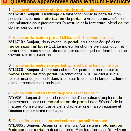
Questions apparentées dans le forum Électricité
1.
Comment brancher
motorisation
de
portail
sur minuterie
N°13234
: Bonjour. J'envisage
de
faire fonctionner la porte
de
mon
poulailler avec une
motorisation
de
portail
à vérin, commandée par
une minuterie pour programmer l'ouverture et la fermeture. Merci
de
me
donner des conseils.
2.
Panne
motorisation
portail
MHouse
SL1 ne verrouille plus
N°14710
: Bonjour, Nous avons un
portail
coulissant équipé d'une
motorisation
mHouse
SL1 Le moteur fonctionne bien pour ouvrir et
fermer mais nous venons
de
constater que lorsqu'il est fermé, il ne se
verrouille plus. Quelqu'un...
3.
Panne
motorisation
de
portail
Extel ATC2 ne fonctionne plus
N°12666
: Bonjour. Je me suis absenté 4 jours et à mon retour la
motorisation
de
mon
portail
ne fonctionne plus. Je clique sur la
télécommande j’entends dans le moteur le contact la lampe s'allume et
clignote normalement mais pas...
4.
Notice pour
motorisation
de
portail
Monseigneur
N°7929
: Bonjour Je suis à la recherche d'une notice d'emploi et
de
branchement pour une
motorisation
de
portail
type Sévigné
de
la
marque Monseigneur, car je viens d'acheter une maison équipée et
l'ancienne propriétaire ne m'a pas...
5.
Panne feu clignotant
motorisation
de
portail
Motostar
N°19885
: Bonjour. Depuis un an environ, j'utilise une
motorisation
Motostar
pour
portail
à deux battants. Mon feu clignotant (à LED) ne