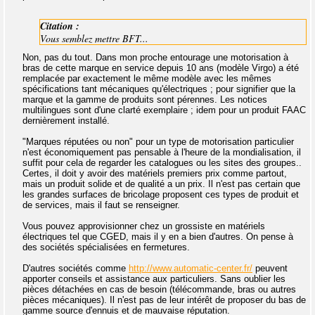
Citation :
Vous semblez mettre BFT...
Non, pas du tout. Dans mon proche entourage une motorisation à
bras de cette marque en service depuis 10 ans (modèle Virgo) a été
remplacée par exactement le même modèle avec les mêmes
spécifications tant mécaniques qu'électriques ; pour signifier que la
marque et la gamme de produits sont pérennes. Les notices
multilingues sont d'une clarté exemplaire ; idem pour un produit FAAC
dernièrement installé.
"Marques réputées ou non" pour un type de motorisation particulier
n'est économiquement pas pensable à l'heure de la mondialisation, il
suffit pour cela de regarder les catalogues ou les sites des groupes..
Certes, il doit y avoir des matériels premiers prix comme partout,
mais un produit solide et de qualité a un prix. Il n'est pas certain que
les grandes surfaces de bricolage proposent ces types de produit et
de services, mais il faut se renseigner.
Vous pouvez approvisionner chez un grossiste en matériels
électriques tel que CGED, mais il y en a bien d'autres. On pense à
des sociétés spécialisées en fermetures.
D'autres sociétés comme
http://www.automatic-center.fr/
peuvent
apporter conseils et assistance aux particuliers. Sans oublier les
pièces détachées en cas de besoin (télécommande, bras ou autres
pièces mécaniques). Il n'est pas de leur intérêt de proposer du bas de
gamme source d'ennuis et de mauvaise réputation.