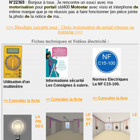
N°22369
: Bonjour à tous. Je rencontre un souci avec ma
motorisation
pour
portail
sld400
Motostar
avec visio et interphone
de
même marque que je ne réussis pas à faire fonctionner (en pièce jointe
la photo
de
la notice
de
ma...
>>> Résultats suivants pour : Choix motorisation de portail mhouse ou
motostar >>>
Fiches techniques et Vidéos électricité :
Normes Electriques
Informations sécurité
Utilisation d'un
La NF C15-100.
Les Consignes à suivre.
multimètre
>> Consulter la liste
>> Consulter la fiche
>> Consulter la fiche
LE
LE
LA
VA
FIN
ET
DES