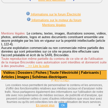
Informations sur le forum Électricité
Informations sur le moteur du forum
Mentions légales
Mentions légales :
Le contenu, textes, images, illustrations sonores, vidéos,
photos, animations, logos et autres documents constituent ensemble une
œuvre protégée par les lois en vigueur sur la propriété intellectuelle (article
L.122-4).
Aucune exploitation commerciale ou non commerciale même partielle des
données qui sont présentées sur ce site ne pourra être effectuée sans
l'accord préalable et écrit de la SARL Bricovidéo.
Toute reproduction même partielle du contenu de ce site et de l'utilisation
de la marque Bricovidéo sans autorisation sont interdites et donneront suite
à des poursuites.
>> Lire la suite
Vidéos
|
Dossiers
|
Fiches
|
Toute l'électricité
|
Fabricants
|
Articles
|
Images
|
Schémas électriques
© Bricovidéo
Les cookies nous permettent de personnaliser le contenu et les annonces,
d'offrir des fonctionnalités relatives aux médias sociaux et d'analyser notre
trafic. Nous partageons également des informations sur l'utilisation de notre
site avec nos partenaires de médias sociaux, de publicité et d'analyse, qui
peuvent combiner celles-ci avec d'autres informations que vous leur avez
fournies ou qu'ils ont collectées lors de votre utilisation de leurs services.
×
En savoir plus
Ok