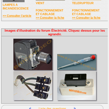
VIENT
TELERUPTEUR
LAMPES A
INCANDESCENCE
FONCTIONNEMENT
FONCTIONNEMENT
ET CABLAGE
ET CABLAGE
>> Consulter l'article
>> Consulter la fiche
>> Consulter la fiche
Images d'illustration du forum Électricité. Cliquez dessus pour les
agrandir.
Liste des questions