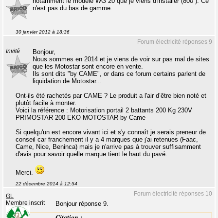
notamment le modèle WG 20 que je viens d'installer (800 ). Ce
n'est pas du bas de gamme.
30 janvier 2012 à 18:36
Forum électricité réponses 9
Invité
Bonjour,
Nous sommes en 2014 et je viens de voir sur pas mal de sites
que les Motostar sont encore en vente.
Ils sont dits "by CAME", or dans ce forum certains parlent de
liquidation de Motostar...
Ont-ils été rachetés par CAME ? Le produit a l'air d’être bien noté et
plutôt facile à monter.
Voici la référence : Motorisation portail 2 battants 200 Kg 230V
PRIMOSTAR 200-EKO-MOTOSTAR-by-Came
Si quelqu'un est encore vivant ici et s'y connaît je serais preneur de
conseil car franchement il y a 4 marques que j'ai retenues (Faac,
Came, Nice, Beninca) mais je n'arrive pas à trouver suffisamment
d'avis pour savoir quelle marque tient le haut du pavé.
Merci.
22 décembre 2014 à 12:54
Forum électricité réponses 10
GL
Membre inscrit
Bonjour réponse 9.
Citation :