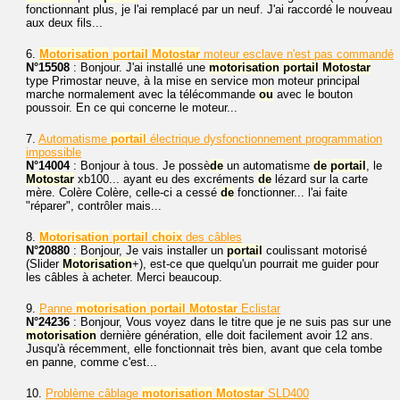
fonctionnant plus, je l'ai remplacé par un neuf. J'ai raccordé le nouveau
aux deux fils...
6.
Motorisation
portail
Motostar
moteur esclave n'est pas commandé
N°15508
: Bonjour. J'ai installé une
motorisation
portail
Motostar
type Primostar neuve, à la mise en service mon moteur principal
marche normalement avec la télécommande
ou
avec le bouton
poussoir. En ce qui concerne le moteur...
7.
Automatisme
portail
électrique dysfonctionnement programmation
impossible
N°14004
: Bonjour à tous. Je possè
de
un automatisme
de
portail
, le
Motostar
xb100... ayant eu des excréments
de
lézard sur la carte
mère. Colère Colère, celle-ci a cessé
de
fonctionner... l'ai faite
"réparer", contrôler mais...
8.
Motorisation
portail
choix
des câbles
N°20880
: Bonjour, Je vais installer un
portail
coulissant motorisé
(Slider
Motorisation
+), est-ce que quelqu'un pourrait me guider pour
les câbles à acheter. Merci beaucoup.
9.
Panne
motorisation
portail
Motostar
Eclistar
N°24236
: Bonjour, Vous voyez dans le titre que je ne suis pas sur une
motorisation
dernière génération, elle doit facilement avoir 12 ans.
Jusqu'à récemment, elle fonctionnait très bien, avant que cela tombe
en panne, comme c'est...
10.
Problème câblage
motorisation
Motostar
SLD400