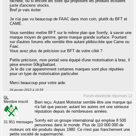
racheté, ou si encore les sites qui proposent les produits écoulent
juste d'anciens stocks.
Bref je vais éviter.
Je n'ai pas vu beaucoup de FAAC dans mon coin, plutôt du BFT et
CAME.
Vous semblez mettre BFT sur le même plan que Somfy, à savoir une
marque moyen de gamme, genre marque grande surface. Pourtant
sur d'autres forums elle semble être autant plébiscitée que Came ou
Faac.
Vous avez plus de précision sur BFT de votre côté ?
Petite précision, mon portail sera équipé d'une motorisation à bras, il
pèse environ 50kg/battant.
Je le dis car apparemment certaines marques sont plus réputées
pour un type de motorisation particulier.
Merci beaucoup pour votre aide.
04 janvier 2015 à 10:59
Forum électricité réponses 12
GL
Membre inscrit
Bien reçu. Autant Motostar semble être une marque qui
n'a fait que passer, autant les autres ont une sérieuse
réputation depuis de nombreuses années.
Somfy est un groupe international qui emploie 8 500
31 951 messages
personnes dans le monde. Plus de 110 000 000 de
moteurs ont été produits depuis 1980. Ce n'est pas franchement une
petite société de supermarché.