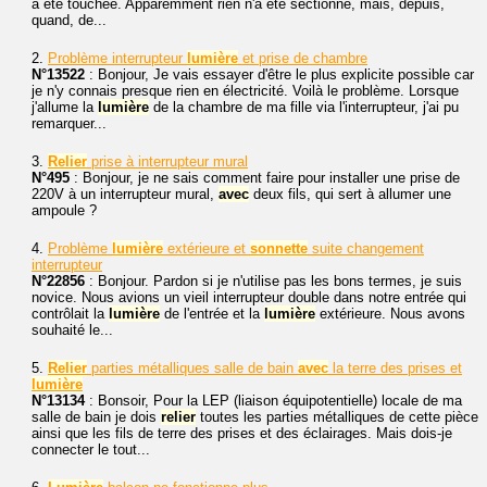
a été touchée. Apparemment rien n'a été sectionné, mais, depuis,
quand, de...
2.
Problème interrupteur
lumière
et prise de chambre
N°13522
: Bonjour, Je vais essayer d'être le plus explicite possible car
je n'y connais presque rien en électricité. Voilà le problème. Lorsque
j'allume la
lumière
de la chambre de ma fille via l'interrupteur, j'ai pu
remarquer...
3.
Relier
prise à interrupteur mural
N°495
: Bonjour, je ne sais comment faire pour installer une prise de
220V à un interrupteur mural,
avec
deux fils, qui sert à allumer une
ampoule ?
4.
Problème
lumière
extérieure et
sonnette
suite changement
interrupteur
N°22856
: Bonjour. Pardon si je n'utilise pas les bons termes, je suis
novice. Nous avions un vieil interrupteur double dans notre entrée qui
contrôlait la
lumière
de l'entrée et la
lumière
extérieure. Nous avons
souhaité le...
5.
Relier
parties métalliques salle de bain
avec
la terre des prises et
lumière
N°13134
: Bonsoir, Pour la LEP (liaison équipotentielle) locale de ma
salle de bain je dois
relier
toutes les parties métalliques de cette pièce
ainsi que les fils de terre des prises et des éclairages. Mais dois-je
connecter le tout...