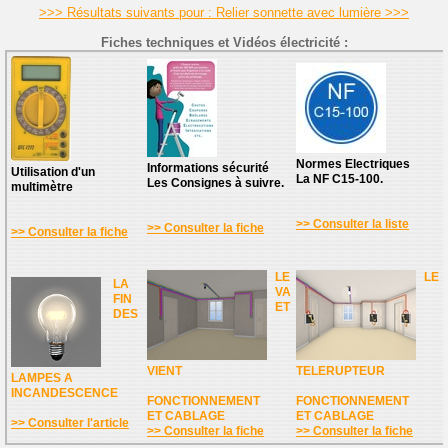
>>> Résultats suivants pour : Relier sonnette avec lumière >>>
Fiches techniques et Vidéos électricité :
Normes Electriques
Informations sécurité
Utilisation d'un
La NF C15-100.
Les Consignes à suivre.
multimètre
>> Consulter la liste
>> Consulter la fiche
>> Consulter la fiche
LE
LE
LA
VA
FIN
ET
DES
VIENT
TELERUPTEUR
LAMPES A
INCANDESCENCE
FONCTIONNEMENT
FONCTIONNEMENT
ET CABLAGE
ET CABLAGE
>> Consulter l'article
>> Consulter la fiche
>> Consulter la fiche