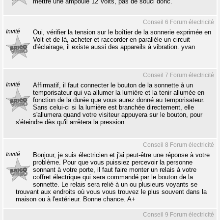
mettre une ampoule 12 Volts, pas de souci donc.
Conseil 6 Forum électricité
Invité
Oui, vérifier la tension sur le boîtier de la sonnerie exprimée en
Volt et de là, acheter et raccorder en parallèle un circuit
d'éclairage, il existe aussi des appareils à vibration. yvan
Conseil 7 Forum électricité
Invité
Affirmatif, il faut connecter le bouton de la sonnette à un
temporisateur qui va allumer la lumière et la tenir allumée en
fonction de la durée que vous aurez donné au temporisateur.
Sans celui-ci si la lumière est branchée directement, elle
s'allumera quand votre visiteur appuyera sur le bouton, pour
s'éteindre dès qu'il arrêtera la pression.
Conseil 8 Forum électricité
Invité
Bonjour, je suis électricien et j'ai peut-être une réponse à votre
problème. Pour que vous puissiez percevoir la personne
sonnant à votre porte, il faut faire monter un relais à votre
coffret électrique qui sera commandé par le bouton de la
sonnette. Le relais sera relié à un ou plusieurs voyants se
trouvant aux endroits où vous vous trouvez le plus souvent dans la
maison ou à l'extérieur. Bonne chance. A+
Conseil 9 Forum électricité