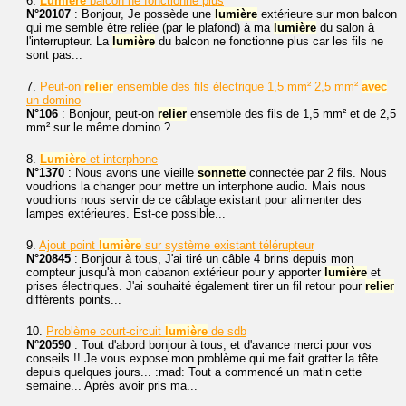
6.
Lumière
balcon ne fonctionne plus
N°20107
: Bonjour, Je possède une
lumière
extérieure sur mon balcon
qui me semble être reliée (par le plafond) à ma
lumière
du salon à
l'interrupteur. La
lumière
du balcon ne fonctionne plus car les fils ne
sont pas...
7.
Peut-on
relier
ensemble des fils électrique 1,5 mm² 2,5 mm²
avec
un domino
N°106
: Bonjour, peut-on
relier
ensemble des fils de 1,5 mm² et de 2,5
mm² sur le même domino ?
8.
Lumière
et interphone
N°1370
: Nous avons une vieille
sonnette
connectée par 2 fils. Nous
voudrions la changer pour mettre un interphone audio. Mais nous
voudrions nous servir de ce câblage existant pour alimenter des
lampes extérieures. Est-ce possible...
9.
Ajout point
lumière
sur système existant télérupteur
N°20845
: Bonjour à tous, J'ai tiré un câble 4 brins depuis mon
compteur jusqu'à mon cabanon extérieur pour y apporter
lumière
et
prises électriques. J'ai souhaité également tirer un fil retour pour
relier
différents points...
10.
Problème court-circuit
lumière
de sdb
N°20590
: Tout d'abord bonjour à tous, et d'avance merci pour vos
conseils !! Je vous expose mon problème qui me fait gratter la tête
depuis quelques jours... :mad: Tout a commencé un matin cette
semaine... Après avoir pris ma...