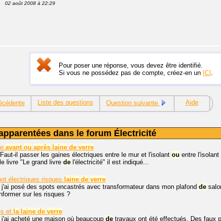
02 août 2008 à 22:29
Pour poser une réponse, vous devez être identifié.
Si vous ne possédez pas de compte, créez-en un
ICI
.
Liste des questions
Aide
écédente
Question suivante
apparentées dans le forum Électricité
ue
avant
ou
après
laine
de
verre
Faut-il passer les gaines électriques entre le mur et l'isolant
ou
entre l'isolan
e livre "Le grand livre
de
l'électricité" il est indiqué...
pot électriques risques
laine
de
verre
, j'ai posé des spots encastrés avec transformateur dans mon plafond
de
salo
nformer sur les risques ?
és et
la
laine
de
verre
, j'ai acheté une maison où beaucoup
de
travaux ont été effectués. Des faux 