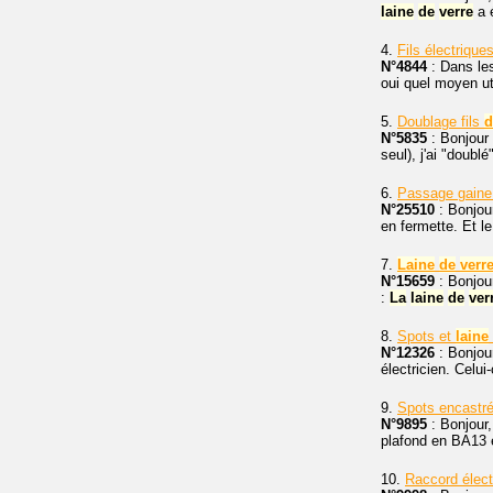
laine
de
verre
a é
4.
Fils électriqu
N°4844
: Dans le
oui quel moyen ut
5.
Doublage fils
d
N°5835
: Bonjour 
seul), j'ai "doublé"
6.
Passage gaine
N°25510
: Bonjour
en fermette. Et l
7.
Laine
de
verr
N°15659
: Bonjou
:
La
laine
de
ver
8.
Spots et
laine
N°12326
: Bonjour
électricien. Celu
9.
Spots encastr
N°9895
: Bonjour,
plafond en BA13
10.
Raccord élect