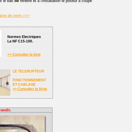
t le bâti
de
fenêtre et à l'installation le poseur a coupé
laine de verre >>>
Normes Electriques
La NF C15-100.
>> Consulter la liste
LE TELERUPTEUR
FONCTIONNEMENT
ET CABLAGE
>> Consulter la fiche
randir.