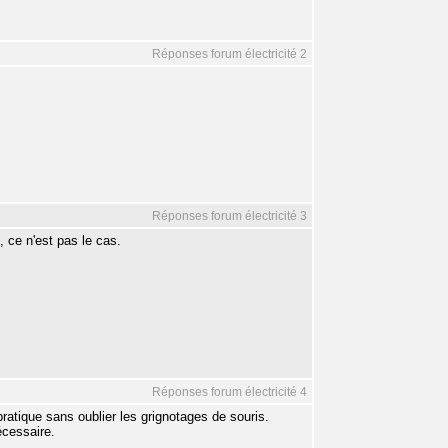
Réponses forum électricité 2
Réponses forum électricité 3
, ce n'est pas le cas.
Réponses forum électricité 4
atique sans oublier les grignotages de souris.
écessaire.