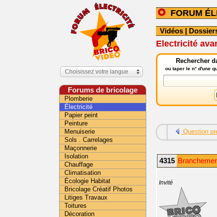
FORUM ÉL
Vidéos
|
Dossier
Electricité ava
Rechercher da
ou taper le n° d'une 
Choisissez votre langue
Forums de bricolage
Plomberie
Électricité
Papier peint
Peinture
Menuiserie
Question pr
Sols . Carrelages
Maçonnerie
Isolation
4315
Branchement
Chauffage
Climatisation
Écologie Habitat
Invité
Bricolage Créatif Photos
Litiges Travaux
Toitures
Décoration