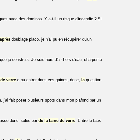
riques avec des dominos. Y a-t-il un risque d'incendie ? Si
après
doublage placo, je n'ai pu en récupérer qu'un
ue je construis. Je suis hors d'air hors d'eau, charpente
de
verre
a pu entrer dans ces gaines, donc,
la
question
 j'ai fait poser plusieurs spots dans mon plafond par un
rrasse donc isolée par
de
la
laine
de
verre
. Entre le faux