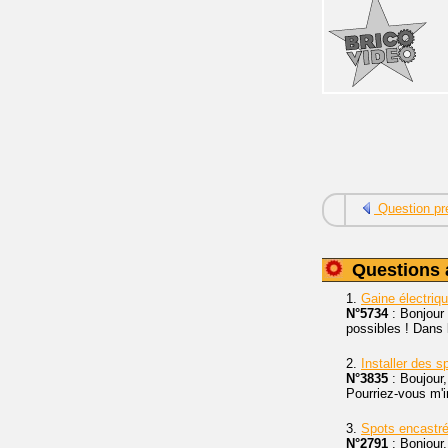
Question pr
Questions 
1.
Gaine électriq
N°5734
: Bonjour 
possibles ! Dans l
2.
Installer des s
N°3835
: Boujour
Pourriez-vous m'i
3.
Spots encastr
N°2791
: Bonjour