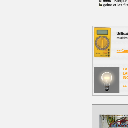
N°9998
: Bonjour,
la
gaine et les fi
Utilisa
multim
>> Cons
LA
LA
IN
>> 