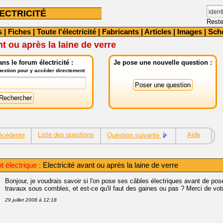
ECTRICITÉ
Reste
s
|
Fiches
|
Toute l'électricité
|
Fabricants
|
Articles
|
Images
|
Sch
nt ou après la laine de verre
ns le forum électricité :
Je pose une nouvelle question :
question pour y accéder directement
Liste des questions
Aide
écédente
Question suivante
 électrique :
Electricité avant ou après la laine de verre
Bonjour, je voudrais savoir si l'on pose ses câbles électriques avant de pos
travaux sous combles, et est-ce qu'il faut des gaines ou pas ? Merci de vot
29 juillet 2008 à 12:18