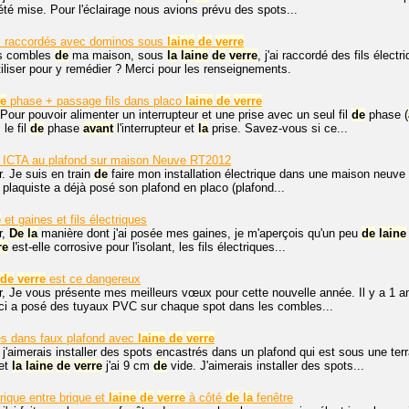
té mise. Pour l'éclairage nous avions prévu des spots...
es raccordés avec dominos sous
laine
de
verre
s combles
de
ma maison, sous
la
laine
de
verre
, j'ai raccordé des fils élect
iliser pour y remédier ? Merci pour les renseignements.
e
phase + passage fils dans placo
laine
de
verre
Pour pouvoir alimenter un interrupteur et une prise avec un seul fil
de
phase (
 le fil
de
phase
avant
l'interrupteur et
la
prise. Savez-vous si ce...
 ICTA au plafond sur maison Neuve RT2012
. Je suis en train
de
faire mon installation électrique dans une maison neuve q
e plaquiste a déjà posé son plafond en placo (plafond...
e
et gaines et fils électriques
r,
De
la
manière dont j'ai posée mes gaines, je m'aperçois qu'un peu
de
laine
re
est-elle corrosive pour l'isolant, les fils électriques...
de
verre
est ce dangereux
, Je vous présente mes meilleurs vœux pour cette nouvelle année. Il y a 1 an,
i-ci a posé des tuyaux PVC sur chaque spot dans les combles...
és dans faux plafond avec
laine
de
verre
 j'aimerais installer des spots encastrés dans un plafond qui est sous une te
 et
la
laine
de
verre
j'ai 9 cm
de
vide. J'aimerais installer des spots...
rique entre brique et
laine
de
verre
à côté
de
la
fenêtre