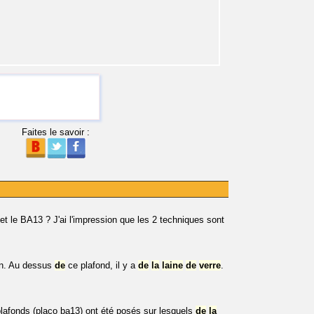
Faites le savoir :
t et le BA13 ? J'ai l'impression que les 2 techniques sont
n. Au dessus
de
ce plafond, il y a
de
la
laine
de
verre
.
plafonds (placo ba13) ont été posés sur lesquels
de
la