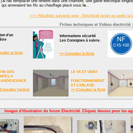
 j'ai fait remplacer une fenêtre dans une chambre, une gaine électrique longeai
ls qui amenaient les fils au chauffage placé sous
la
...
>>> Résultats suivants pour : Electricité avant ou après la 
Fiches techniques et Vidéos électricité :
tion d'un
Informations sécurité
ètre
Les Consignes à suivre.
ulter la fiche
>> Consulter la fiche
 FIN DES
LE VA ET VIENT
MPES A
CANDESCENCE
FONCTIONNEMENT
ET CABLAGE
Consulter l'article
>> Consulter la fiche
Images d'illustration du forum Électricité. Cliquez dessus pour les ag