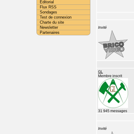
Editorial
Flux RSS
Sondages
Test de connexion
Charte du site
Newsletter
Invité
Partenaires
GL
Membre inscrit
31 945 messages
Invité