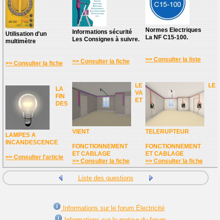
Normes Electriques
Informations sécurité
Utilisation d'un
La NF C15-100.
Les Consignes à suivre.
multimètre
>> Consulter la liste
>> Consulter la fiche
>> Consulter la fiche
LE
LE
LA
VA
FIN
ET
DES
VIENT
TELERUPTEUR
LAMPES A
INCANDESCENCE
FONCTIONNEMENT
FONCTIONNEMENT
ET CABLAGE
ET CABLAGE
>> Consulter l'article
>> Consulter la fiche
>> Consulter la fiche
Liste des questions
Informations sur le forum Électricité
Informations sur le moteur du forum