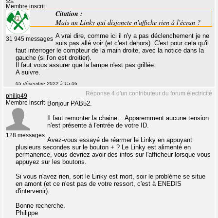
Membre inscrit
Citation :
Mais un Linky qui disjoncte n'affiche rien à l'écran ?
A vrai dire, comme ici il n'y a pas déclenchement je ne
31 945 messages
suis pas allé voir (et c'est dehors). C'est pour cela qu'il
faut interroger le compteur de la main droite, avec la notice dans la
gauche (si l'on est droitier).
Il faut vous assurer que la lampe n'est pas grillée.
A suivre.
05 décembre 2022 à 15:06
Réponse 4 d'un contributeur du forum électricité
philip49
Membre inscrit
Bonjour PAB52.
Il faut remonter la chaine... Apparemment aucune tension
n'est présente à l'entrée de votre ID.
128 messages
Avez-vous essayé de réarmer le Linky en appuyant
plusieurs secondes sur le bouton + ? Le Linky est alimenté en
permanence, vous devriez avoir des infos sur l'afficheur lorsque vous
appuyez sur les boutons.
Si vous n'avez rien, soit le Linky est mort, soir le problème se situe
en amont (et ce n'est pas de votre ressort, c'est à ENEDIS
d'intervenir).
Bonne recherche.
Philippe