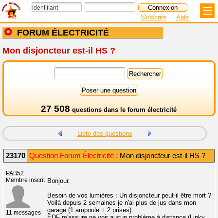
S'inscrire
Aide
FORUM ÉLECTRICITÉ
Mon disjoncteur est-il HS ?
27 508
questions dans le
forum électricité
Liste des questions
23170
Question Forum Électricité :
Mon disjoncteur est-il HS ?
PAB52
Membre inscrit
Bonjour.
Besoin de vos lumières : Un disjoncteur peut-il être mort ?
Voilà depuis 2 semaines je n'ai plus de jus dans mon
garage (1 ampoule + 2 prises).
11 messages
EDF m'assure ne voir aucun problème à distance (Linky