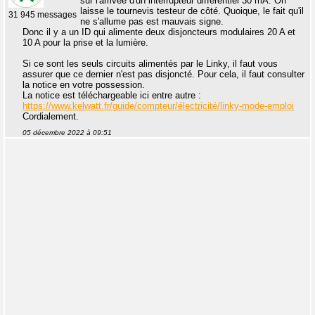
sur l'arrivée d'un interrupteur différentiel 30 mA. On
laisse le tournevis testeur de côté. Quoique, le fait qu'il
31 945 messages
ne s'allume pas est mauvais signe.
Donc il y a un ID qui alimente deux disjoncteurs modulaires 20 A et
10 A pour la prise et la lumière.
Si ce sont les seuls circuits alimentés par le Linky, il faut vous
assurer que ce dernier n'est pas disjoncté. Pour cela, il faut consulter
la notice en votre possession.
La notice est téléchargeable ici entre autre :
https://www.kelwatt.fr/guide/compteur/électricité/linky-mode-emploi
Cordialement.
05 décembre 2022 à 09:51