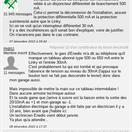
reliée à un disjoncteur différentiel de branchement 500
mA.
Celui-ci permet la déconnexion de l'installation, assure
31 945 messages
la protection différentielle 500 mA et la protection
surintensité autre que le Linky.
Ici on ne voit qu'un interrupteur différentiel 30 mA.
Il y a des incohérences qu'il serait bon d'expliquer, voire de justifier.
On n'avancera pas dans le cas contraire.
07 décembre 2022 à 09:42
Réponse 10 d'un contributeur du forum électricité
PAB52
Membre inscrit
Effectivement, le gars d'Enedis m'a dit au téléphone qu'il
manque un tableau abonné type 500 ou 650 mA entre le
Linky et l'entrée 30mA.
C'est probablement lui qui est tombé et qui provoque
l'absence de tension au niveau du 30mA (l'appui sur le
11 messages
bouton test ne fait pas descendre le levier) donc dans
mon garage aussi.
Mais impossible de mettre la main sur ce tableau intermédiaire !
Dans aucune armoire technique autour.
Et la seule gaine que j'arrive à suivre est la liaison entre la sortie des
20/10mA au +1 et mon garage au -1.
L'installation électrique du garage a été faite par un électricien il y a
10 ans, bien avant que j'habite ici.
Un technicien Enedis vient début janvier.
Ya plus qu'a attendre...
08 décembre 2022 à 17:37