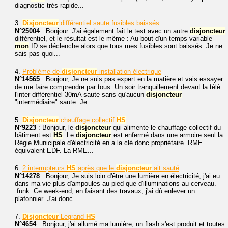
diagnostic très rapide...
3.
Disjoncteur
différentiel saute fusibles baissés
N°25004
: Bonjour. J'ai également fait le test avec un autre
disjoncteur
différentiel, et le résultat est le même : Au bout d'un temps variable
mon
ID se déclenche alors que tous mes fusibles sont baissés. Je ne
sais pas quoi...
4.
Problème de
disjoncteur
installation électrique
N°14565
: Bonjour, Je ne suis pas expert en la matière et vais essayer
de me faire comprendre par tous. Un soir tranquillement devant la télé
l'inter différentiel 30mA saute sans qu'aucun
disjoncteur
"intermédiaire" saute. Je...
5.
Disjoncteur
chauffage collectif
HS
N°9223
: Bonjour, le
disjoncteur
qui alimente le chauffage collectif du
bâtiment est
HS
. Le
disjoncteur
est enfermé dans une armoire seul la
Régie Municipale d'électricité en a la clé donc propriétaire. RME
équivalent EDF. La RME...
6.
2 interrupteurs
HS
après que le
disjoncteur
ait sauté
N°14278
: Bonjour, Je suis loin d'être une lumière en électricité, j'ai eu
dans ma vie plus d'ampoules au pied que d'illuminations au cerveau.
:funk: Ce week-end, en faisant des travaux, j'ai dû enlever un
plafonnier. J'ai donc...
7.
Disjoncteur
Legrand
HS
N°4654
: Bonjour, j'ai allumé ma lumière, un flash s'est produit et toutes