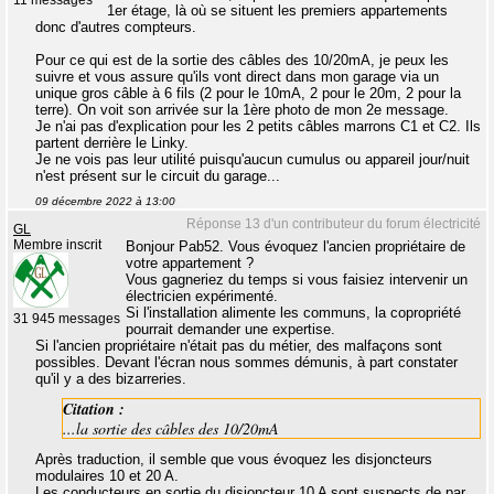
1er étage, là où se situent les premiers appartements
donc d'autres compteurs.
Pour ce qui est de la sortie des câbles des 10/20mA, je peux les
suivre et vous assure qu'ils vont direct dans mon garage via un
unique gros câble à 6 fils (2 pour le 10mA, 2 pour le 20m, 2 pour la
terre). On voit son arrivée sur la 1ère photo de mon 2e message.
Je n'ai pas d'explication pour les 2 petits câbles marrons C1 et C2. Ils
partent derrière le Linky.
Je ne vois pas leur utilité puisqu'aucun cumulus ou appareil jour/nuit
n'est présent sur le circuit du garage...
09 décembre 2022 à 13:00
Réponse 13 d'un contributeur du forum électricité
GL
Membre inscrit
Bonjour Pab52. Vous évoquez l'ancien propriétaire de
votre appartement ?
Vous gagneriez du temps si vous faisiez intervenir un
électricien expérimenté.
Si l'installation alimente les communs, la copropriété
31 945 messages
pourrait demander une expertise.
Si l'ancien propriétaire n'était pas du métier, des malfaçons sont
possibles. Devant l'écran nous sommes démunis, à part constater
qu'il y a des bizarreries.
Citation :
...la sortie des câbles des 10/20mA
Après traduction, il semble que vous évoquez les disjoncteurs
modulaires 10 et 20 A.
Les conducteurs en sortie du disjoncteur 10 A sont suspects de par