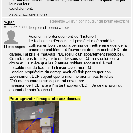
leur couleur.
Cordialement.
09 décembre 2022 à 14:21
Réponse 14 d'un contributeur du forum électricité
PAB52
Membre inscrit
Bonjour et bonne à tous.
Voici enfin le dénouement de l'histoire !
Le technicien d'Enedis est passé et a démonté les
coffrets en bois ce qui a permis de mettre en évidence la
11 messages
cause du problème : à l'ouverture de mon contrat EDF de
garage, j'ai pris le mauvais PDL (celui d'un appartement inoccupé).
Ce n'était pas le Linky juste en dessous du DJ mais celui tout à
droite et il s'avère que les 2 autres boitiers sont aussi à moi.
Le câble noir du bas fait la liaison avec mon DJ.
L'ancien propriétaire du garage avait dû finir par couper son
abonnement EDF voyant que le mien ne prenait pas le relais.
D'où ma coupure nette depuis mi novembre...
Inversion de PDL faite à l'instant auprès d'EDF. Je devrai avoir du
courant demain Youhou !!
Pour agrandir l'image, cliquez dessus.