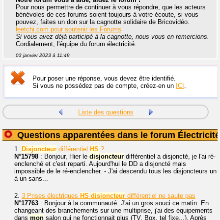
Pour nous permettre de continuer à vous répondre, que les acteurs
bénévoles de ces forums soient toujours à votre écoute, si vous
pouvez, faites un don sur la cagnotte solidaire de Bricovidéo.
leetchi.com pour soutenir les Forums
Si vous avez déjà participé à la cagnotte, nous vous en remercions.
Cordialement, l'équipe du forum électricité.
03 janvier 2023 à 11:49
Pour poser une réponse, vous devez être identifié.
Si vous ne possédez pas de compte, créez-en un
ICI
.
Liste des questions
Questions apparentées dans le forum Électricité
1.
Disjoncteur
différentiel
HS
?
N°15798
: Bonjour, Hier le
disjoncteur
différentiel a disjoncté, je l'ai ré-
enclenché et c'est reparti. Aujourd'hui le DD a disjoncté mais
impossible de le ré-enclencher. - J'ai descendu tous les disjoncteurs un
à un sans...
2.
3 Prises électriques
HS
disjoncteur
différentiel ne saute pas
N°17763
: Bonjour à la communauté. J'ai un gros souci ce matin. En
changeant des branchements sur une multiprise, j'ai des équipements
dans
mon
salon qui ne fonctionnait plus (TV, Box, tel fixe...). Après