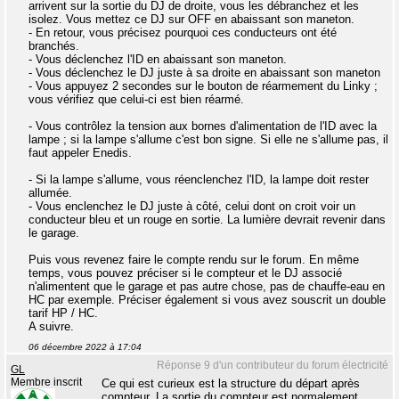
arrivent sur la sortie du DJ de droite, vous les débranchez et les
isolez. Vous mettez ce DJ sur OFF en abaissant son maneton.
- En retour, vous précisez pourquoi ces conducteurs ont été
branchés.
- Vous déclenchez l'ID en abaissant son maneton.
- Vous déclenchez le DJ juste à sa droite en abaissant son maneton
- Vous appuyez 2 secondes sur le bouton de réarmement du Linky ;
vous vérifiez que celui-ci est bien réarmé.
- Vous contrôlez la tension aux bornes d'alimentation de l'ID avec la
lampe ; si la lampe s'allume c'est bon signe. Si elle ne s'allume pas, il
faut appeler Enedis.
- Si la lampe s'allume, vous réenclenchez l'ID, la lampe doit rester
allumée.
- Vous enclenchez le DJ juste à côté, celui dont on croit voir un
conducteur bleu et un rouge en sortie. La lumière devrait revenir dans
le garage.
Puis vous revenez faire le compte rendu sur le forum. En même
temps, vous pouvez préciser si le compteur et le DJ associé
n'alimentent que le garage et pas autre chose, pas de chauffe-eau en
HC par exemple. Préciser également si vous avez souscrit un double
tarif HP / HC.
A suivre.
06 décembre 2022 à 17:04
Réponse 9 d'un contributeur du forum électricité
GL
Membre inscrit
Ce qui est curieux est la structure du départ après
compteur. La sortie du compteur est normalement