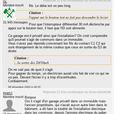
Réponse 11 d'un contributeur du forum électricité
GL
Membre inscrit
Re. Le délai est un peu long.
Citation :
l'appui sur le bouton test ne fait pas descendre le levier
31 945 messages
Pour que l’interrupteur différentiel 30 mA déclenche par
appui sur le bouton test, il faut que l'ID soit alimenté.
Ce garage est-il privatif ainsi que l'installation? On croit comprendre
qu'il pourrait s'agir de communs dans un immeuble.
Vous n’avez pas répondu concernant les fils du contact C1 C2 qui
sont étrangement de la même couleur que ceux en sortie du DJ de
droite.
Citation :
...la sortie des 20/10mA
On ne sait pas de quoi il s'agit.
Pour gagner du temps, un électricien aurait vite fait de voir ce qui ne
va pas. Devant l'écran il y a trop d'incertitudes.
Cordialement.
08 décembre 2022 à 18:15
Réponse 12 d'un contributeur du forum électricité
PAB52
Membre inscrit
Bonjour.
Oui il s'agit d'un garage privatif dans un immeuble mais
l'ancien propriétaire, qui n'avait aucun autre bien dans le
bâtiment, a dû faire la totalité de l'installation électrique
dans les communs, depuis l'armoire électrique du palier
11 messages