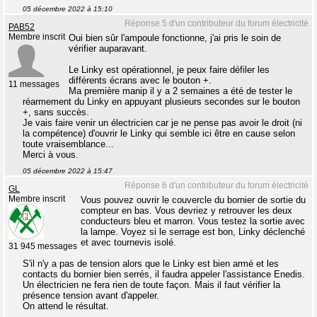
05 décembre 2022 à 15:10
Réponse 5 d'un contributeur du forum électricité
PAB52
Membre inscrit
Oui bien sûr l'ampoule fonctionne, j'ai pris le soin de
vérifier auparavant.
Le Linky est opérationnel, je peux faire défiler les
différents écrans avec le bouton +.
11 messages
Ma première manip il y a 2 semaines a été de tester le
réarmement du Linky en appuyant plusieurs secondes sur le bouton
+, sans succès.
Je vais faire venir un électricien car je ne pense pas avoir le droit (ni
la compétence) d'ouvrir le Linky qui semble ici être en cause selon
toute vraisemblance...
Merci à vous.
05 décembre 2022 à 15:47
Réponse 6 d'un contributeur du forum électricité
GL
Membre inscrit
Vous pouvez ouvrir le couvercle du bornier de sortie du
compteur en bas. Vous devriez y retrouver les deux
conducteurs bleu et marron. Vous testez la sortie avec
la lampe. Voyez si le serrage est bon, Linky déclenché
et avec tournevis isolé.
31 945 messages
S'il n'y a pas de tension alors que le Linky est bien armé et les
contacts du bornier bien serrés, il faudra appeler l'assistance Enedis.
Un électricien ne fera rien de toute façon. Mais il faut vérifier la
présence tension avant d'appeler.
On attend le résultat.