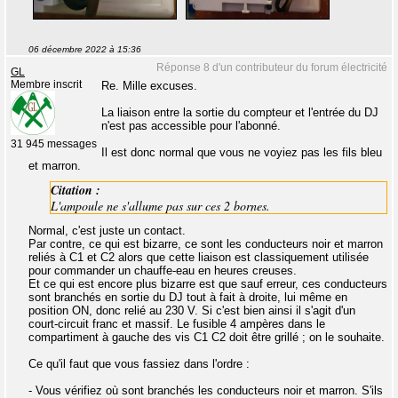
06 décembre 2022 à 15:36
Réponse 8 d'un contributeur du forum électricité
GL
Membre inscrit
Re. Mille excuses.
La liaison entre la sortie du compteur et l'entrée du DJ
n'est pas accessible pour l'abonné.
31 945 messages
Il est donc normal que vous ne voyiez pas les fils bleu
et marron.
Citation :
L'ampoule ne s'allume pas sur ces 2 bornes.
Normal, c'est juste un contact.
Par contre, ce qui est bizarre, ce sont les conducteurs noir et marron
reliés à C1 et C2 alors que cette liaison est classiquement utilisée
pour commander un chauffe-eau en heures creuses.
Et ce qui est encore plus bizarre est que sauf erreur, ces conducteurs
sont branchés en sortie du DJ tout à fait à droite, lui même en
position ON, donc relié au 230 V. Si c'est bien ainsi il s'agit d'un
court-circuit franc et massif. Le fusible 4 ampères dans le
compartiment à gauche des vis C1 C2 doit être grillé ; on le souhaite.
Ce qu'il faut que vous fassiez dans l'ordre :
- Vous vérifiez où sont branchés les conducteurs noir et marron. S'ils