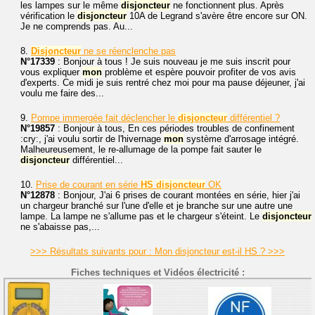
les lampes sur le même
disjoncteur
ne fonctionnent plus. Après
vérification le
disjoncteur
10A de Legrand s'avère être encore sur ON.
Je ne comprends pas. Au...
8.
Disjoncteur
ne se réenclenche pas
N°17339
: Bonjour à tous ! Je suis nouveau je me suis inscrit pour
vous expliquer
mon
problème et espère pouvoir profiter de vos avis
d'experts. Ce midi je suis rentré chez moi pour ma pause déjeuner, j'ai
voulu me faire des...
9.
Pompe immergée fait déclencher le
disjoncteur
différentiel ?
N°19857
: Bonjour à tous, En ces périodes troubles de confinement
:cry:, j'ai voulu sortir de l'hivernage
mon
système d'arrosage intégré.
Malheureusement, le re-allumage de la pompe fait sauter le
disjoncteur
différentiel...
10.
Prise de courant en série
HS
disjoncteur
OK
N°12878
: Bonjour, J'ai 6 prises de courant montées en série, hier j'ai
un chargeur branché sur l'une d'elle et je branche sur une autre une
lampe. La lampe ne s'allume pas et le chargeur s'éteint. Le
disjoncteur
ne s'abaisse pas,...
>>> Résultats suivants pour : Mon disjoncteur est-il HS ? >>>
Fiches techniques et Vidéos électricité :