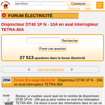
S'inscrire
Aide
FORUM ÉLECTRICITÉ
Disjoncteur DT40 1P N - 10A en aval interrupteur
TETRA 40A
27 513
questions dans le
forum électricité
Liste des questions
2556
Fiches Bricolage électricité :
Disjoncteur DT40 1P N - 10A
en aval interrupteur TETRA 40A
Invité
Bonjour, je voudrais savoir quel est le nombre de disjoncteurs
DT40 1P+N - 10A que je peux mettre en aval d'un interrupteur
TETRA 40A. J'ai réussi à avoir des informations dans le cas où