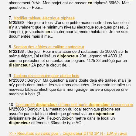
abonnement 9kVa. Mon projet est de passer
en
triphasé 36kVa. Mes
questions : - Pour...
7.
Modifier tableau électrique triphasé
N
°25920
: Bonjour à tous. J'ai une petite maisonnette dans laquelle il
n
'y a vraiment que le minimum niveau électrique (quelques prises, 2
lampes), je voudrais
en
rajouter pour la rendre habitable. Je me suis
documentée mais il me...
8.
Section des câbles et calibre contacteur
N
°22188
: Bonjour. Pour installation de 3 radiateurs de 1000W sur le
même départ, j'ai utilisé un
disjoncteur
20A Legrand réf 4500 13
comme protection et un contacteur Legrand 4125 23 protégé par un
disjoncteur
2A pour le circuit de...
9.
Tableau divisionnaire pour atelier bois
N
°25030
: Bonjour. Ma question a sans doute déjà été traitée, mais je
m'y perds dans toutes les solutions discutées. Je compte installer un
nouveau tableau électrique dans mon garage, où sera disposée une
machine à bois (3...
10.
Conformité
disjoncteur
différentiel après
disjoncteur
divisionnaire
N
°25068
: Bonjour. L’alimentation du local technique piscine est
assurée par le tableau électrique gé
n
éral via un
disjoncteur
divisionnaire de 20A. Peut
-
on/doit
-
on mettre dans le local un
disjoncteur
différentiel 30ma de type AC...
>>> Résultats suivants pour : Disjoncteur DT40 1P N - 10A en aval