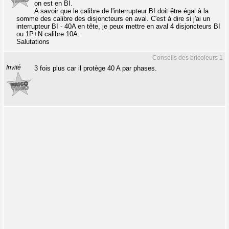
on est en BI.
A savoir que le calibre de l'interrupteur BI doit être égal à la
somme des calibre des disjoncteurs en aval. C'est à dire si j'ai un
interrupteur BI - 40A en tête, je peux mettre en aval 4 disjoncteurs BI
ou 1P+N calibre 10A.
Salutations
Conseils des bricoleurs 1
Invité
3 fois plus car il protège 40 A par phases.