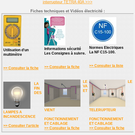
interrupteur TETRA 40A >>>
Fiches techniques et Vidéos électricité :
Normes Electriques
Informations sécurité
Utilisation d'un
La NF C15-100.
Les Consignes à suivre.
multimètre
>> Consulter la liste
>> Consulter la fiche
>> Consulter la fiche
LE
LE
LA
VA
FIN
ET
DES
VIENT
TELERUPTEUR
LAMPES A
INCANDESCENCE
FONCTIONNEMENT
FONCTIONNEMENT
ET CABLAGE
ET CABLAGE
>> Consulter l'article
>> Consulter la fiche
>> Consulter la fiche