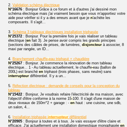
2.
Validation schéma électrique
N
°16676
: Bonjour Grâce à ce forum et à d'autres j'ai dessiné mon
schéma électrique mais j'ai vraiment besoin que vous m'apportiez votre
aide pour vérifier si il y a des erreurs avant que je
n
'achète les
composants. Il s'agit...
3.
Schéma 3 tableaux électriques installation triphasée
N
°25372
: Bonjour. Pour la première fois je vais réaliser un tableau
électrique (
en
fait 3). Je pense avoir compris les grands principes
(sections des câbles de prises, de lumières,
disjoncteur
à associer, 8
maxi par rangée, un ID...
4.
Branchement chauffe
-
eau triphasé + chaudière
N
°25267
: Bonjour. Je commence la rénovation de mon tableau
électrique... 1 - Au tableau actuellement, le chauffe
-
eau (ballon de
200L) est branché
en
triphasé (trois phases, sans neutre) sans
interrupteur
différentiel. Il y a un...
5.
Réfection électrique : demande de conseils pour la conception du
tableau
N
°15422
: Bonjour, Je voudrais refaire l'électricité de ma maison, avec
l'objectif d'être conforme à la norme 15
-
100. Il s'agit d'une maison de
deux niveaux de 150m^2 + garage : -
en
haut : une cuisine, une sdb,
un salon, 4...
6.
Installation triphasée
interrupteur
différentiel
N
°20905
: Bonjour à toutes et à tous. Je vais essayer d'être claire et
efficace. J'ai actuellement une installation domestique monophasée
en