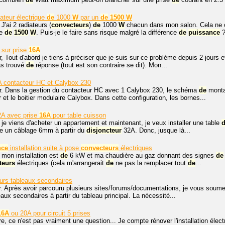
ateur électrique
de
1000
W
par un
de
1500
W
J'ai 2 radiateurs (
convecteurs
)
de
1000
W
chacun dans mon salon. Cela ne c
ie
de
1500
W
. Puis-je le faire sans risque malgré la différence
de
puissance
?
 sur prise
16A
, Tout d'abord je tiens à préciser que je suis sur ce problème depuis 2 jours e
pas trouvé
de
réponse (tout est son contraire se dit). Mon...
 contacteur HC et Calybox 230
r. Dans la gestion du contacteur HC avec 1 Calybox 230, le schéma
de
montag
 et le boitier modulaire Calybox. Dans cette configuration, les bornes...
A avec prise
16A
pour table cuisson
 je viens d'acheter un appartement et maintenant, je veux installer une table
re un câblage 6mm à partir du
disjoncteur
32A. Donc, jusque là...
nce
installation suite à pose
convecteurs
électriques
 mon installation est
de
6 kW et ma chaudière au gaz donnant des signes
de
teurs
électriques (cela m'arrangerait
de
ne pas la remplacer tout
de
...
eurs tableaux secondaires
. Après avoir parcouru plusieurs sites/forums/documentations, je vous soumets
aux secondaires à partir du tableau principal. La nécessité...
16A
ou 20A pour circuit 5 prises
ire, ce n'est pas vraiment une question... Je compte rénover l'installation él