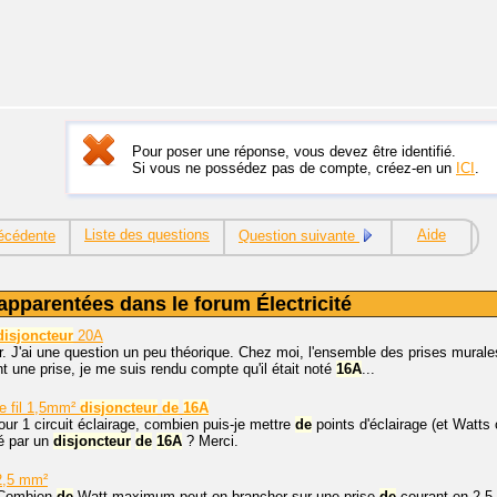
Pour poser une réponse, vous devez être identifié.
Si vous ne possédez pas de compte, créez-en un
ICI
.
Liste des questions
Aide
écédente
Question suivante
apparentées dans le forum Électricité
disjoncteur
20A
r. J'ai une question un peu théorique. Chez moi, l'ensemble des prises mural
t une prise, je me suis rendu compte qu'il était noté
16A
...
ge fil 1,5mm²
disjoncteur
de
16A
our 1 circuit éclairage, combien puis-je mettre
de
points d'éclairage (et Watts
é par un
disjoncteur
de
16A
? Merci.
 2,5 mm²
 Combien
de
Watt maximum peut-on brancher sur une prise
de
courant en 2.5