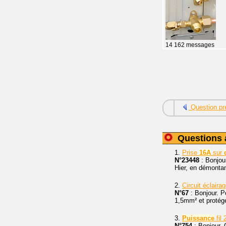
14 162 messages
Question pr
Questions 
1.
Prise
16A
sur
N°23448
: Bonjou
Hier, en démontan
2.
Circuit éclaira
N°67
: Bonjour. P
1,5mm² et protég
3.
Puissance
fil
N°754
: Bonjour.