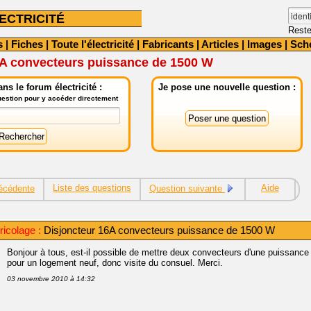
ECTRICITÉ
Reste
s
|
Fiches
|
Toute l'électricité
|
Fabricants
|
Articles
|
Images
|
Sch
6A convecteurs puissance de 1500 W
ns le forum électricité :
Je pose une nouvelle question :
question pour y accéder directement
Liste des questions
Aide
écédente
Question suivante
icolage :
Disjoncteur 16A convecteurs puissance de 1500 W
Bonjour à tous, est-il possible de mettre deux convecteurs d'une puissance
pour un logement neuf, donc visite du consuel. Merci.
03 novembre 2010 à 14:32