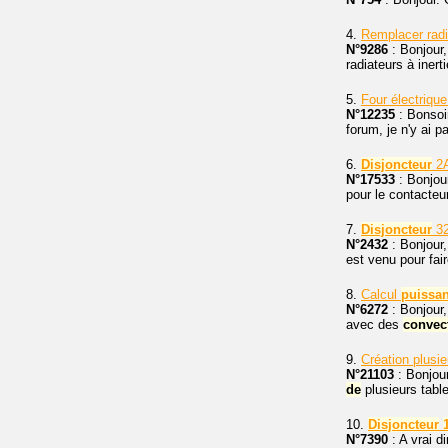
4.
Remplacer radi
N°9286
: Bonjour, 
radiateurs à inert
5.
Four électrique
N°12235
: Bonsoir
forum, je n'y ai 
6.
Disjoncteur
2A
N°17533
: Bonjou
pour le contacteur
7.
Disjoncteur
32
N°2432
: Bonjour,
est venu pour fai
8.
Calcul
puissa
N°6272
: Bonjour,
avec des
convec
9.
Création plusi
N°21103
: Bonjour
de
plusieurs table
10.
Disjoncteur
N°7390
: A vrai d