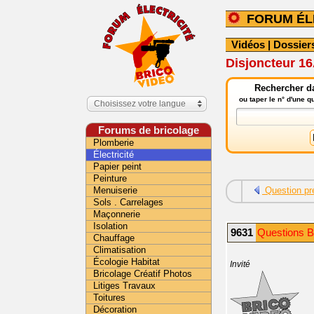
FORUM ÉL
Vidéos
|
Dossier
Disjoncteur 1
Rechercher da
ou taper le n° d'une 
Choisissez votre langue
Forums de bricolage
Plomberie
Électricité
Papier peint
Peinture
Menuiserie
Question pr
Sols . Carrelages
Maçonnerie
Isolation
9631
Questions Br
Chauffage
Climatisation
Écologie Habitat
Invité
Bricolage Créatif Photos
Litiges Travaux
Toitures
Décoration