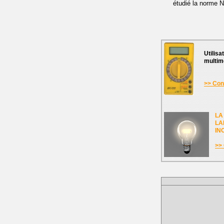
étudié la norme 
Utilisa
multim
>> Cons
LA
LA
IN
>> 