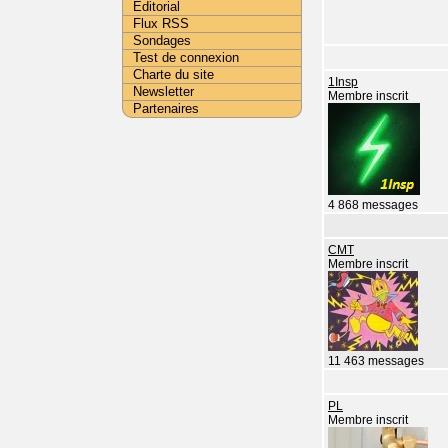
Editorial
Flux RSS
Sondages
Test de connexion
Charte du site
1Insp
Newsletter
Membre inscrit
Partenaires
4 868 messages
CMT
Membre inscrit
11 463 messages
PL
Membre inscrit