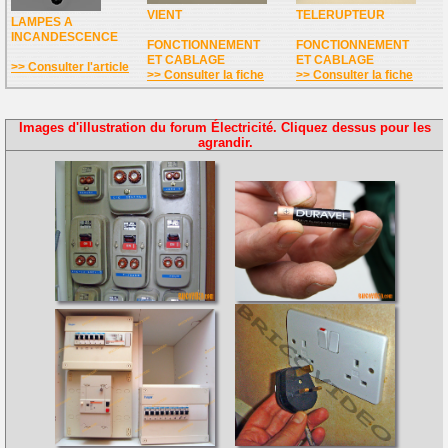
VIENT
TELERUPTEUR
LAMPES A
INCANDESCENCE
FONCTIONNEMENT
FONCTIONNEMENT
ET CABLAGE
ET CABLAGE
>> Consulter l'article
>> Consulter la fiche
>> Consulter la fiche
Images d'illustration du forum Électricité. Cliquez dessus pour les
agrandir.