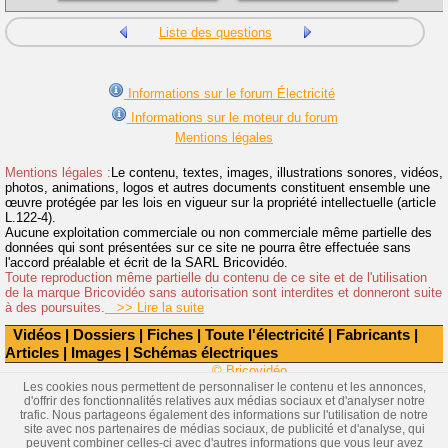
Liste des questions
Informations sur le forum Électricité
Informations sur le moteur du forum
Mentions légales
Mentions légales :
Le contenu, textes, images, illustrations sonores, vidéos,
photos, animations, logos et autres documents constituent ensemble une
œuvre protégée par les lois en vigueur sur la propriété intellectuelle (article
L.122-4).
Aucune exploitation commerciale ou non commerciale même partielle des
données qui sont présentées sur ce site ne pourra être effectuée sans
l'accord préalable et écrit de la SARL Bricovidéo.
Toute reproduction même partielle du contenu de ce site et de l'utilisation
de la marque Bricovidéo sans autorisation sont interdites et donneront suite
à des poursuites.
>> Lire la suite
Vidéos
|
Dossiers
|
Fiches
|
Toute l'électricité
|
Fabricants
|
Articles
|
Images
|
Schémas électriques
© Bricovidéo
Les cookies nous permettent de personnaliser le contenu et les annonces,
d'offrir des fonctionnalités relatives aux médias sociaux et d'analyser notre
trafic. Nous partageons également des informations sur l'utilisation de notre
site avec nos partenaires de médias sociaux, de publicité et d'analyse, qui
peuvent combiner celles-ci avec d'autres informations que vous leur avez