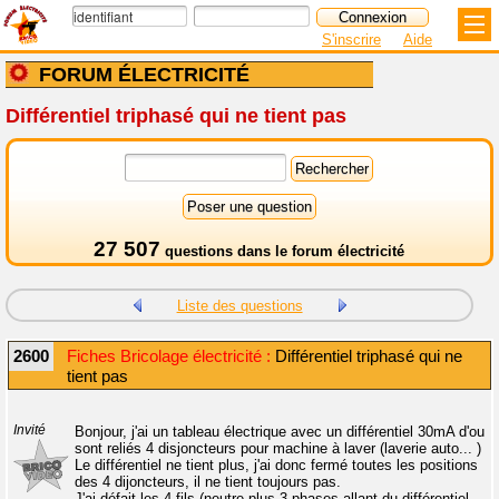
S'inscrire
Aide
FORUM ÉLECTRICITÉ
Différentiel triphasé qui ne tient pas
27 507
questions dans le
forum électricité
Liste des questions
2600
Fiches Bricolage électricité :
Différentiel triphasé qui ne
tient pas
Invité
Bonjour, j'ai un tableau électrique avec un différentiel 30mA d'ou
sont reliés 4 disjoncteurs pour machine à laver (laverie auto... )
Le différentiel ne tient plus, j'ai donc fermé toutes les positions
des 4 dijoncteurs, il ne tient toujours pas.
J'ai défait les 4 fils (neutre plus 3 phases allant du différentiel