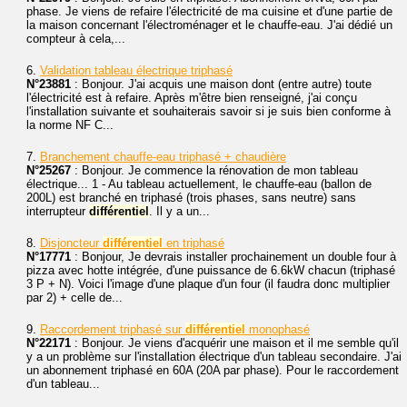
phase. Je viens de refaire l'électricité de ma cuisine et d'une partie de
la maison concernant l'électroménager et le chauffe-eau. J'ai dédié un
compteur à cela,...
6.
Validation tableau électrique triphasé
N°23881
: Bonjour. J'ai acquis une maison dont (entre autre) toute
l'électricité est à refaire. Après m'être bien renseigné, j'ai conçu
l'installation suivante et souhaiterais savoir si je suis bien conforme à
la norme NF C...
7.
Branchement chauffe-eau triphasé + chaudière
N°25267
: Bonjour. Je commence la rénovation de mon tableau
électrique... 1 - Au tableau actuellement, le chauffe-eau (ballon de
200L) est branché en triphasé (trois phases, sans neutre) sans
interrupteur
différentiel
. Il y a un...
8.
Disjoncteur
différentiel
en triphasé
N°17771
: Bonjour, Je devrais installer prochainement un double four à
pizza avec hotte intégrée, d'une puissance de 6.6kW chacun (triphasé
3 P + N). Voici l'image d'une plaque d'un four (il faudra donc multiplier
par 2) + celle de...
9.
Raccordement triphasé sur
différentiel
monophasé
N°22171
: Bonjour. Je viens d'acquérir une maison et il me semble qu'il
y a un problème sur l'installation électrique d'un tableau secondaire. J'ai
un abonnement triphasé en 60A (20A par phase). Pour le raccordement
d'un tableau...