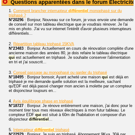
Questions apparentées dans le forum Électricité
1.
Comment brancher interrupteur
différentiel
monophasé sur du
triphasé ?
N°20296
: Bonjour, Nouveau sur ce forum, je vous envoie une demande
de conseil sur mon tableau électrique que je voudrais rénover. Je l'ai
mis en photo. J'ai vu sur internet l'intérêt d'avoir plusieurs interrupteurs
différentiels...
2.
Répartition tableau triphasé 15KVA
N°23483
: Bonjour. Actuellement en cours de rénovation complète d'une
ancienne maison des années 80, je dois refaire le tableau électrique
qui
est actuellement en triphasé. Je souhaite conserver l'alimentation
en tri et j'ai souscrit...
3.
Conseil passage au monophasé ou garder du triphasé
N°18495
: Bonjour bonsoir, Ayant acheté une maison
qui
est déjà en
triphasé je me demande quelle solution est la meilleure, sachant
qu'EDF est déjà passé changer mon ancien à molette par un compteur
et disjoncteur toujours en...
4.
Avis équilibrage phase en triphasé
N°18727
: Bonjour. Je rénove entièrement une maison, j'ai donc pour le
moment tirer tous mes réseaux électriques à mon futur tableau. Le
compteur EDF
qui
est situé à 60m de l'habitation et composer d'un
disjoncteur
différentiel
...
5.
Interrupteur
différentiel
triphasé
N°22979
: Bonjour. Je suis en triphasé. Abonnement 9Kva, 30A par