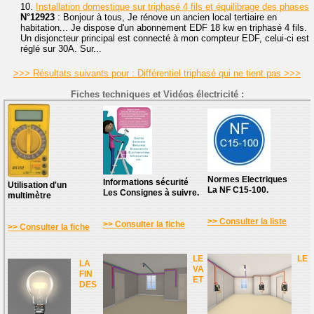
10.
Installation domestique sur triphasé 4 fils et équilibrage des phases
N°12923
: Bonjour à tous, Je rénove un ancien local tertiaire en
habitation... Je dispose d'un abonnement EDF 18 kw en triphasé 4 fils.
Un disjoncteur principal est connecté à mon compteur EDF, celui-ci est
réglé sur 30A. Sur...
>>> Résultats suivants pour : Différentiel triphasé qui ne tient pas >>>
Fiches techniques et Vidéos électricité :
Normes Electriques
Informations sécurité
Utilisation d'un
La NF C15-100.
Les Consignes à suivre.
multimètre
>> Consulter la liste
>> Consulter la fiche
>> Consulter la fiche
LE
LE
LA
VA
FIN
ET
DES