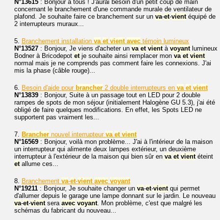
N°13615
: Bonjour à tous ! J'aurai besoin d'un petit coup de main
concernant le branchement d'une commande murale de ventilateur de
plafond. Je souhaite faire ce branchement sur un
va
-
et
-
vient
équipé de
2 interrupteurs muraux...
5.
Branchement installation
va
et
vient
avec
témoin lumineux
N°13527
: Bonjour, Je viens d'acheter un
va
et
vient
à
voyant
lumineux
Bodner à Bricodepot
et
je souhaite ainsi remplacer mon
va
et
vient
normal mais je ne comprends pas comment faire les connexions. J'ai
mis la phase (câble rouge)...
6.
Besoin d'aide pour
brancher
2 double interrupteurs en
va
et
vient
N°13839
: Bonjour, Suite à un passage tout en LED pour 2 double
rampes de spots de mon séjour (initialement Halogène GU 5.3), j'ai été
obligé de faire quelques modifications. En effet, les Spots LED ne
supportent pas vraiment les...
7.
Brancher
nouvel interrupteur
va
et
vient
N°16569
: Bonjour, voilà mon problème... J'ai à l'intérieur de la maison
un interrupteur qui alimente deux lampes extérieur, un deuxième
interrupteur à l'extérieur de la maison qui bien sûr en
va
et
vient
éteint
et
allume ces...
8.
Branchement
va
-
et
-
vient
avec
voyant
N°19211
: Bonjour, Je souhaite changer un
va
-
et
-
vient
qui permet
d'allumer depuis le garage une lampe donnant sur le jardin. Le nouveau
va
-
et
-
vient
sera
avec
voyant
. Mon problème, c'est que malgré les
schémas du fabricant du nouveau...