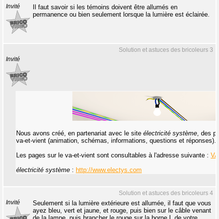
Invité
Il faut savoir si les témoins doivent être allumés en
permanence ou bien seulement lorsque la lumière est éclairée.
Solution et astuces des bricoleurs 3
Invité
Nous avons créé, en partenariat avec le site
électricité système
, des p
va-et-vient (animation, schémas, informations, questions et réponses).
Les pages sur le va-et-vient sont consultables à l'adresse suivante :
VA
électricité système
:
http://www.electys.com
Solution et astuces des bricoleurs 4
Invité
Seulement si la lumière extérieure est allumée, il faut que vous
ayez bleu, vert et jaune, et rouge, puis bien sur le câble venant
de la lampe, puis brancher le rouge sur la borne L de votre