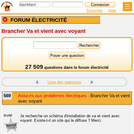
S'inscrire
Aide
FORUM ÉLECTRICITÉ
Brancher Va et vient avec voyant
27 509
questions dans le
forum électricité
Liste des questions
569
Astuces aux problèmes électriques :
Brancher Va et vient
avec voyant
Invité
Je recherche un schéma d'installation de va et vient avec
voyant. Existe-t-il un site qui le diffuse ? Merci.