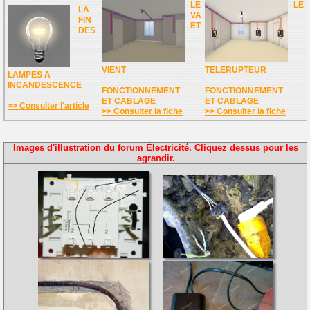
LE
LE
LA
VA
FIN
ET
DES
VIENT
TELERUPTEUR
LAMPES A
INCANDESCENCE
FONCTIONNEMENT
FONCTIONNEMENT
ET CABLAGE
ET CABLAGE
>> Consulter l'article
>> Consulter la fiche
>> Consulter la fiche
Images d'illustration du forum Électricité. Cliquez dessus pour les
agrandir.