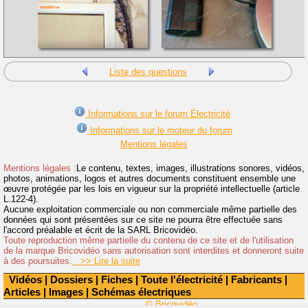
Liste des questions
Informations sur le forum Électricité
Informations sur le moteur du forum
Mentions légales
Mentions légales :
Le contenu, textes, images, illustrations sonores, vidéos,
photos, animations, logos et autres documents constituent ensemble une
œuvre protégée par les lois en vigueur sur la propriété intellectuelle (article
L.122-4).
Aucune exploitation commerciale ou non commerciale même partielle des
données qui sont présentées sur ce site ne pourra être effectuée sans
l'accord préalable et écrit de la SARL Bricovidéo.
Toute reproduction même partielle du contenu de ce site et de l'utilisation
de la marque Bricovidéo sans autorisation sont interdites et donneront suite
à des poursuites.
>> Lire la suite
Vidéos
|
Dossiers
|
Fiches
|
Toute l'électricité
|
Fabricants
|
Articles
|
Images
|
Schémas électriques
© Bricovidéo