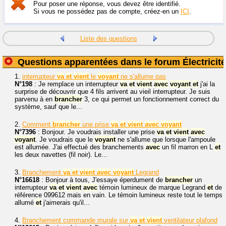
Pour poser une réponse, vous devez être identifié.
Si vous ne possédez pas de compte, créez-en un
ICI
.
Liste des questions
Questions apparentées dans le forum Électricité
1.
interrupteur
va
et
vient
le
voyant
ne s'allume pas
N°198
: Je remplace un interrupteur
va
et
vient
avec
voyant
et
j'ai la
surprise de découvrir que 4 fils arrivent au vieil interrupteur. Je suis
parvenu à en
brancher
3, ce qui permet un fonctionnement correct du
système, sauf que le...
2.
Comment
brancher
une prise
va
et
vient
avec
voyant
N°7396
: Bonjour. Je voudrais installer une prise
va
et
vient
avec
voyant
. Je voudrais que le
voyant
ne s'allume que lorsque l'ampoule
est allumée. J'ai effectué des branchements
avec
un fil marron en L
et
les deux navettes (fil noir). Le...
3.
Branchement
va
et
vient
avec
voyant
Legrand
N°16618
: Bonjour à tous, J'essaye éperdument de
brancher
un
interrupteur
va
et
vient
avec
témoin lumineux de marque Legrand
et
de
référence 099612 mais en vain. Le témoin lumineux reste tout le temps
allumé
et
j'aimerais qu'il...
4.
Branchement commande murale sur
va
et
vient
ventilateur plafond