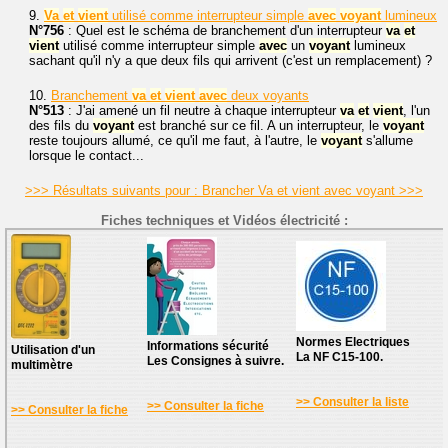
9.
Va
et
vient
utilisé comme interrupteur simple
avec
voyant
lumineux
N°756
: Quel est le schéma de branchement d'un interrupteur
va
et
vient
utilisé comme interrupteur simple
avec
un
voyant
lumineux
sachant qu'il n'y a que deux fils qui arrivent (c'est un remplacement) ?
10.
Branchement
va
et
vient
avec
deux voyants
N°513
: J'ai amené un fil neutre à chaque interrupteur
va
et
vient
, l'un
des fils du
voyant
est branché sur ce fil. A un interrupteur, le
voyant
reste toujours allumé, ce qu'il me faut, à l'autre, le
voyant
s'allume
lorsque le contact...
>>> Résultats suivants pour : Brancher Va et vient avec voyant >>>
Fiches techniques et Vidéos électricité :
Normes Electriques
Informations sécurité
Utilisation d'un
La NF C15-100.
Les Consignes à suivre.
multimètre
>> Consulter la liste
>> Consulter la fiche
>> Consulter la fiche